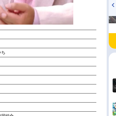
高橋美紀のおんぷの気持ち
TVアニメ『戦隊大失格』
♪ in アニメイトタイムズ
radio 大直会 2nd season
いち
協同組合