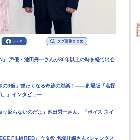
タグ画像まとめ
シェア
GIN』 声優・池田秀一さんが30年以上の時を経て出会
常の3倍」観たくなる奇跡の対談！――劇場版『名探
ア)」』インタビュー
振り返らないのだよ」池田秀一さん、『ボイス スイ
ECE FILM RED』ウタ役 名塚佳織さん×シャンクス