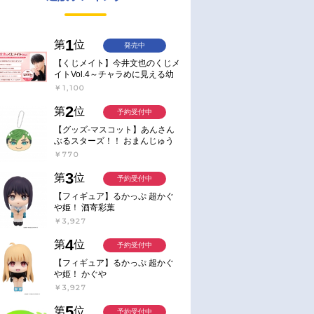
1
第
位
発売中
【くじメイト】今井文也のくじメ
イトVol.4～チャラめに見える幼
馴染、実は一途で独占欲が強いん
￥1,100
です～
2
第
位
予約受付中
【グッズ-マスコット】あんさん
ぶるスターズ！！ おまんじゅう
にぎにぎマスコット ねくすと2
￥770
Hbox
3
第
位
予約受付中
【フィギュア】るかっぷ 超かぐ
や姫！ 酒寄彩葉
￥3,927
4
第
位
予約受付中
【フィギュア】るかっぷ 超かぐ
や姫！ かぐや
￥3,927
5
第
位
予約受付中