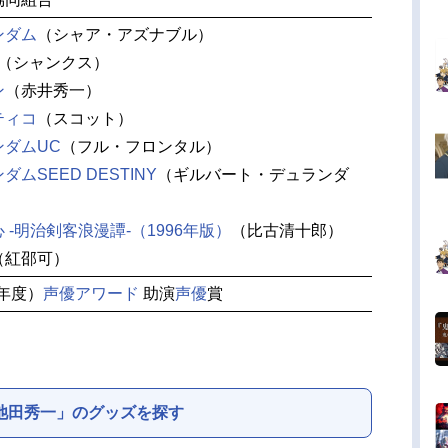
ンダム
（シャア・アズナブル）
（シャンクス）
ン
（赤井秀一）
ティコ
（スコット）
ンダムUC
（フル・フロンタル）
ムSEED DESTINY
（ギルバート・デュランダ
 -明治剣客浪漫譚-（1996年版）
（比古清十郎）
（紅邵可）
2年度）
声優アワード
助演
声優
賞
池田秀一」のグッズを探す