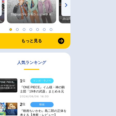
Trignalのキラキラ☆ビートＲ
森久保祥太郎×浪川大輔 つま
みは塩だけ
もっと見る
人気ランキング
1
位
マンガ・ラノベ
『ONE PIECE』イム様・神の騎
士団「19本の武器」まとめ＆元
ネタ
2026/08/06 16:30
2
位
映画
『映画ちいかわ』島二郎の正体を
考える【考察・レビュー】