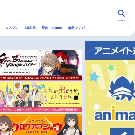
search
コスプレ
2.5次元
配信・Vtuber
無料マンガ
んなの声
グッズ
映画
・Vtuber
トレンド
無料マンガ
秋アニメ
冬アニメ