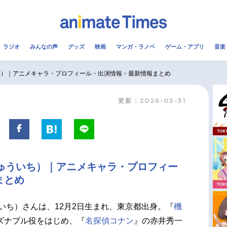
ラジオ
みんなの声
グッズ
映画
マンガ・ラノベ
ゲーム・アプリ
音楽
メ
声優
ラジオ
み
ち）｜アニメキャラ・プロフィール・出演情報・最新情報まとめ
更新：2026-03-31
コスプレ
2.5次元
配信
アニメ映画一覧
今期アニメ曜日別一覧
実写化映画一覧
春アニメ
ゅういち）｜アニメキャラ・プロフィー
男性声優/女性声優一覧
夏アニメ
まとめ
FOLLOW US
いち）さんは、12月2日生まれ、東京都出身。『
機
ズナブル役をはじめ、『
名探偵コナン
』の赤井秀一