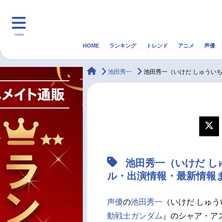
menu
HOME
ランキング
トレンド
アニメ
声優
HOME
ランキング
アニ
animateTimes
池田秀一
池田秀一（いけだ しゅうい
マンガ・ラノベ
ゲーム・アプリ
音楽
最新記事一覧
アニメ記事一覧
池田秀一（いけだ し
声優記事一覧
ル・出演情報・最新情報
声優
の
池田秀一
（いけだ しゅう
動戦士ガンダム
』のシャア・ア