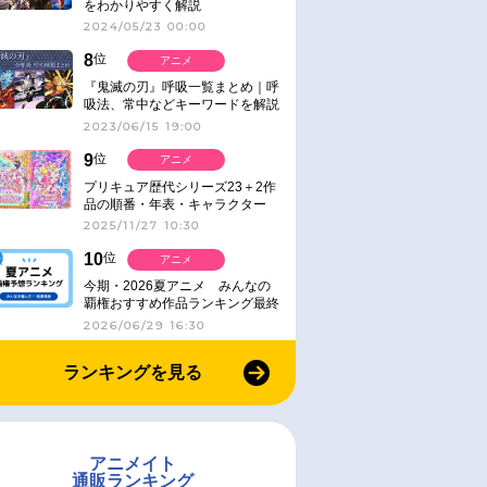
をわかりやすく解説
2024/05/23 00:00
8
位
アニメ
『鬼滅の刃』呼吸一覧まとめ｜呼
吸法、常中などキーワードを解説
2023/06/15 19:00
9
位
アニメ
プリキュア歴代シリーズ23＋2作
品の順番・年表・キャラクター
【2025年版】
2025/11/27 10:30
10
位
アニメ
今期・2026夏アニメ みんなの
覇権おすすめ作品ランキング最終
結果発表！
2026/06/29 16:30
ランキングを見る
アニメイト
通販ランキング