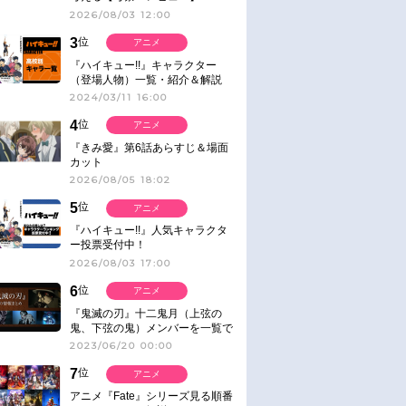
2026/08/03 12:00
3
位
アニメ
『ハイキュー!!』キャラクター
（登場人物）一覧・紹介＆解説
2024/03/11 16:00
4
位
アニメ
『きみ愛』第6話あらすじ＆場面
カット
2026/08/05 18:02
5
位
アニメ
『ハイキュー!!』人気キャラクタ
ー投票受付中！
2026/08/03 17:00
6
位
アニメ
『鬼滅の刃』十二鬼月（上弦の
鬼、下弦の鬼）メンバーを一覧で
紹介＆解説（登場鬼の情報まと
2023/06/20 00:00
め）
7
位
アニメ
アニメ『Fate』シリーズ見る順番