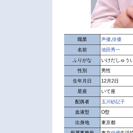
職業
声優
,
俳優
名前
池田秀一
ふりがな
いけだしゅう
性別
男性
生年月日
12月2日
星座
いて座
配偶者
玉川砂記子
血液型
O型
出身地
東京都
所属事務所
東京
俳優
生活