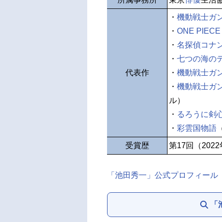
・
機動戦士ガ
・
ONE PIECE
・
名探偵コナ
・
七つの海の
代表作
・
機動戦士ガ
・
機動戦士ガンダ
ル）
・
るろうに剣心
・
彩雲国物語
受賞歴
第17回（202
「池田秀一」公式プロフィール
「