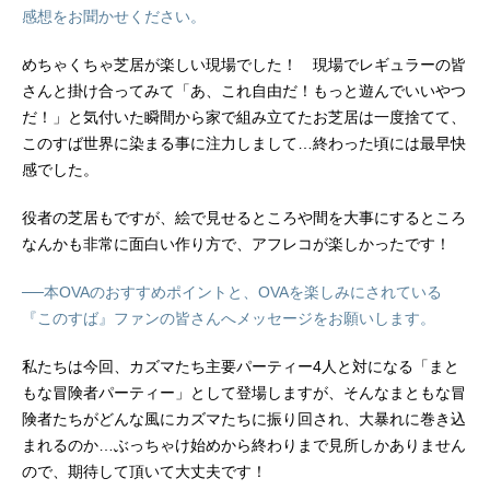
感想をお聞かせください。
めちゃくちゃ芝居が楽しい現場でした！ 現場でレギュラーの皆
さんと掛け合ってみて「あ、これ自由だ！もっと遊んでいいやつ
だ！」と気付いた瞬間から家で組み立てたお芝居は一度捨てて、
このすば世界に染まる事に注力しまして…終わった頃には最早快
感でした。
役者の芝居もですが、絵で見せるところや間を大事にするところ
なんかも非常に面白い作り方で、アフレコが楽しかったです！
──本OVAのおすすめポイントと、OVAを楽しみにされている
『このすば』ファンの皆さんへメッセージをお願いします。
私たちは今回、カズマたち主要パーティー4人と対になる「まと
もな冒険者パーティー」として登場しますが、そんなまともな冒
険者たちがどんな風にカズマたちに振り回され、大暴れに巻き込
まれるのか…ぶっちゃけ始めから終わりまで見所しかありません
ので、期待して頂いて大丈夫です！