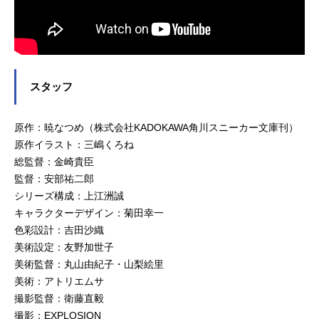
スタッフ
原作：暁なつめ（株式会社KADOKAWA角川スニーカー文庫刊）
原作イラスト：三嶋くろね
総監督：金崎貴臣
監督：安部祐二郎
シリーズ構成：上江洲誠
キャラクターデザイン：菊田幸一
色彩設計：吉田沙織
美術設定：友野加世子
美術監督：丸山由紀子・山梨絵里
美術：アトリエムサ
撮影監督：衛藤直毅
撮影：EXPLOSION