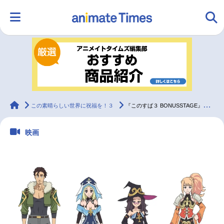
HOME
ランキング
アニメ
声優
ラジオ
みんなの声
グッズ
映画
animateTimes
この素晴らしい世界に祝福を！３
『このすば３ BONUSSTAGE』ゲストキャラの声優解禁！稲田徹ら4名からコメント到着
映画
マンガ・ラノベ
ゲーム・アプリ
音楽
コスプレ
2.5次元
配信・Vtuber
トレンド
無料マンガ
最新記事一覧
アニメ記事一覧
声優記事一覧