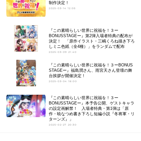
制作決定！
2025-03-14 12:05
『この素晴らしい世界に祝福を！３ー
BONUSSTAGEー』第2弾入場者特典の配布が
決定！ 「原作イラスト・三嶋くろね描き下ろ
しミニ色紙（全4種）」をランダムで配布
2025-03-09 21:40
『この素晴らしい世界に祝福を！３ーBONUS
STAGEー』福島潤さん、雨宮天さん登壇の舞
台挨拶が開催決定！
2025-03-04 18:00
『この素晴らしい世界に祝福を！３ー
BONUSSTAGEー』本予告公開、ゲストキャラ
の設定画解禁！ 入場者特典・第1弾は「原
作・暁なつめ書き下ろし短編小説『冬将軍・リ
ターンズ』」
2025-02-27 20:30