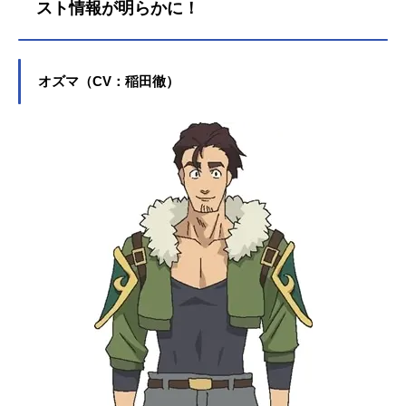
なある日、紅魔の里から帰還したカ
スト情報が明らかに！
ズマたちのもとに、手紙が届く。そ
の内容は、王女アイリスが、魔王軍
幹部を倒したカズマ達の冒険譚を聞
オズマ（CV：稲田徹）
きたいというもの。護衛兼教育係の
クレアとレインを伴い、アクセルの
街を訪れた王女アイリスは、カズマ
達パーティとの対面を穏やかに終え
たと思いきや―――「また私に、冒
険話をしてくれるって言ったじゃな
い？」王女アイリスが、カズマに懐
いてしまった！？ カズマが目を開
けると、そこはなんと王都！アイリ
ス...