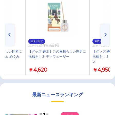
お取り寄せ
お取り寄せ
2024年12月 下旬 発売予定
2024年12月 下旬
晴らしい世界に
【グッズ-香水】この素晴らしい世界に
【グッズ-香水
ファム めぐみ
祝福を！３ ディフューザー
祝福を！３ オ
ス
￥4,620
￥4,950
最新ニュースランキング
1
第
位
アニメ