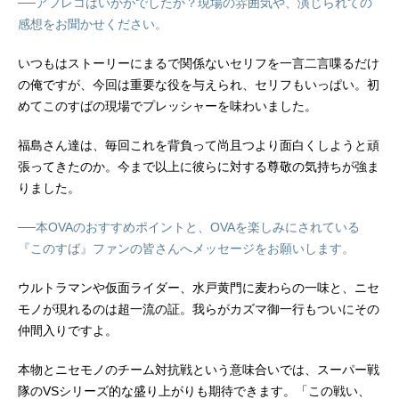
──アフレコはいかがでしたか？現場の雰囲気や、演じられての
感想をお聞かせください。
いつもはストーリーにまるで関係ないセリフを一言二言喋るだけ
の俺ですが、今回は重要な役を与えられ、セリフもいっぱい。初
めてこのすばの現場でプレッシャーを味わいました。
福島さん達は、毎回これを背負って尚且つより面白くしようと頑
張ってきたのか。今まで以上に彼らに対する尊敬の気持ちが強ま
りました。
──本OVAのおすすめポイントと、OVAを楽しみにされている
『このすば』ファンの皆さんへメッセージをお願いします。
ウルトラマンや仮面ライダー、水戸黄門に麦わらの一味と、ニセ
モノが現れるのは超一流の証。我らがカズマ御一行もついにその
仲間入りですよ。
本物とニセモノのチーム対抗戦という意味合いでは、スーパー戦
隊のVSシリーズ的な盛り上がりも期待できます。「この戦い、