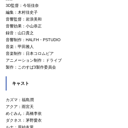
3D監督：今垣佳奈
編集：木村佳史子
音響監督：岩浪美和
音響効果：小山恭正
録音：山口貴之
音響制作：HALFH・PSTUDIO
音楽：甲田雅人
音楽制作：日本コロムビア
アニメーション制作：ドライブ
製作：このすば3製作委員会
キャスト
カズマ：福島潤
アクア：雨宮天
めぐみん：高橋李依
ダクネス：茅野愛衣
ルナ：原紗友里