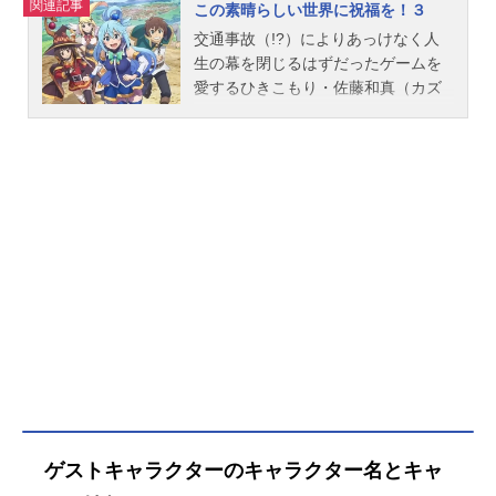
関連記事
この素晴らしい世界に祝福を！３
交通事故（!?）によりあっけなく人
生の幕を閉じるはずだったゲームを
愛するひきこもり・佐藤和真（カズ
マ）は、ひょんなことから、女神・
アクアを道連れに異世界転生するこ
とに。「RPGゲームのような異世界
で、憧れの冒険者生活エンジョイ！
めざせ勇者！」と舞い上がったのも
束の間、転生したカズマには厄介な
ことばかり降りかかる。トラブルメ
ーカーの駄女神・アクア、中二病を
こじらせた魔法使い・めぐみん、妄
想ノンストップな女騎士・ダクネス
という、能力だけは高いのにとんで
もなく残念な3人とパーティを組むこ
とになったり、借金で首が回らなく
なったり、国家転覆罪の容疑で裁判
にかけられたり、魔王軍幹部を討伐
ゲストキャラクターのキャラクター名とキャ
したり、たまに死んだり……。そん