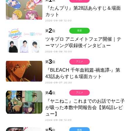
『たんプリ』第28話あらすじ＆場面
カット
2026-08-08 12:00
2
第
位
音楽
ツキプロ アニメイトフェア開催｜テ
ーマソング収録後インタビュー
2026-08-08 10:00
3
第
位
アニメ
『BLEACH 千年血戦篇-禍進譚-』第
43話あらすじ＆場面カット
2026-08-07 20:30
4
第
位
アニメ
『ヤニねこ』これまでのお話でヤニ子
が吸った本数中間報告会【第6話レビ
ュー】
2026-08-08 12:00
5
第
位
映画