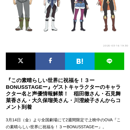
アニメ映画一覧
実写化映画一覧
今期アニメ曜日別一覧
春アニメ
夏アニメ
2025-03-16 19:30
秋アニメ
冬アニメ
男性声優/女性声優一覧
FOLLOW US
『この素晴らしい世界に祝福を！３ー
BONUSSTAGEー』ゲストキャラクターのキャラ
クター名と声優情報解禁！ 稲田徹さん・石見舞
菜香さん・大久保瑠美さん・川澄綾子さんからコ
メント到着
3月14日（金）より全国劇場にて2週間限定で上映中のOVA『こ
の素晴らしい世界に祝福を！３ーBONUSSTAGEー』。