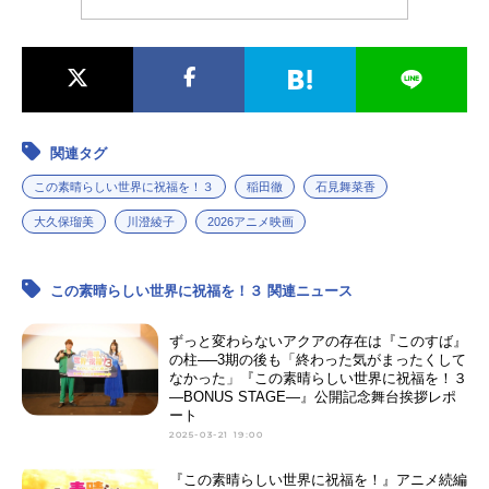
関連タグ
この素晴らしい世界に祝福を！３
稲田徹
石見舞菜香
大久保瑠美
川澄綾子
2026アニメ映画
この素晴らしい世界に祝福を！３ 関連ニュース
ずっと変わらないアクアの存在は『このすば』
の柱──3期の後も「終わった気がまったくして
なかった」『この素晴らしい世界に祝福を！３
―BONUS STAGE―』公開記念舞台挨拶レポ
ート
2025-03-21 19:00
『この素晴らしい世界に祝福を！』アニメ続編