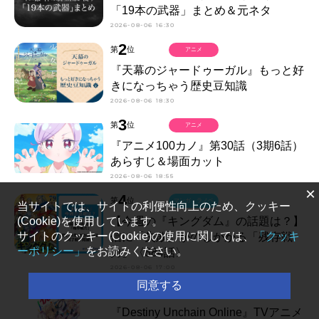
「19本の武器」まとめ＆元ネタ
2026-08-06 16:30
2
第
位
アニメ
『天幕のジャードゥーガル』もっと好
きになっちゃう歴史豆知識
2026-08-06 18:30
3
第
位
アニメ
『アニメ100カノ』第30話（3期6話）
あらすじ＆場面カット
2026-08-06 18:55
×
4
第
位
マンガ・ラノベ
当サイトでは、サイトの利便性向上のため、クッキー
【今週の『キングダム』の話題は？】
(Cookie)を使用しています。
サイトのクッキー(Cookie)の使用に関しては、
「クッキ
信に「失敗」がのしかかる「残存戦
ーポリシー」
をお読みください。
力」〈884話〉
2026-08-06 17:00
同意する
5
第
位
アニメ
『Destiny Unchain Online』TVアニメ