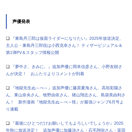
声優発表
❏
『東島丹三郎は仮面ライダーになりたい』2025年放送決定、
主人公・東島丹三郎役は小西克幸さん！ ティザービジュアル＆
第1弾PV＆スタッフ情報公開
❏
『夢中さ、きみに。』追加声優に岡本信彦さん、小野友樹さ
んが決定！ おふたりよりコメントが到着
❏
『地獄先生ぬ～べ～』追加声優に藤原夏海さん、高垣彩陽さ
ん、東山奈央さん、牧野由依さん、猪山翔志さん、島袋美由利さ
ん！ 新作漫画『地獄先生ぬ～べ～怪』が最強ジャンプ6月号よ
り連載
❏
『最後にひとつだけお願いしてもよろしいでしょうか』2025
年秋に放送決定！ 追加声優に加藤渉さん・石毛翔弥さん・富田