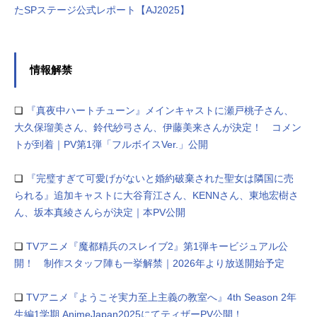
たSPステージ公式レポート【AJ2025】
情報解禁
❏
『真夜中ハートチューン』メインキャストに瀬戸桃子さん、
大久保瑠美さん、鈴代紗弓さん、伊藤美来さんが決定！ コメン
トが到着｜PV第1弾「フルボイスVer.」公開
❏
『完璧すぎて可愛げがないと婚約破棄された聖女は隣国に売
られる』追加キャストに大谷育江さん、KENNさん、東地宏樹さ
ん、坂本真綾さんらが決定｜本PV公開
❏
TVアニメ『魔都精兵のスレイブ2』第1弾キービジュアル公
開！ 制作スタッフ陣も一挙解禁｜2026年より放送開始予定
❏
TVアニメ『ようこそ実力至上主義の教室へ』4th Season 2年
生編1学期 AnimeJapan2025にてティザーPV公開！