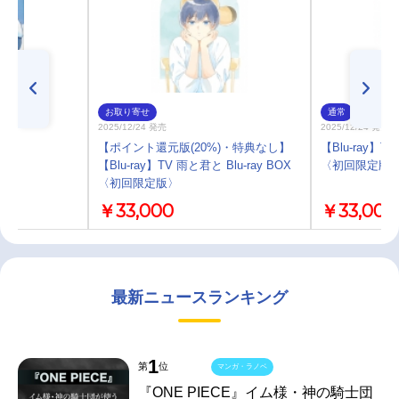
お取り寄せ
通常
2025/12/24 発売
2025/12/24 発売
)
【ポイント還元版(20%)・特典なし】
【Blu-ray】TV
【Blu-ray】TV 雨と君と Blu-ray BOX
〈初回限定版
〈初回限定版〉
￥33,000
￥33,000
最新ニュースランキング
1
第
位
マンガ・ラノベ
『ONE PIECE』イム様・神の騎士団