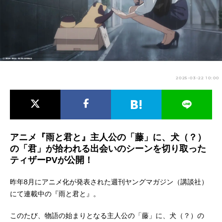
アニメ映画一覧
実写化映画一覧
今期アニメ曜日別一覧
春アニメ
夏アニメ
2025-03-22 10:00
秋アニメ
冬アニメ
男性声優/女性声優一覧
FOLLOW US
アニメ『雨と君と』主人公の「藤」に、犬（？）
の「君」が拾われる出会いのシーンを切り取った
ティザーPVが公開！
昨年8月にアニメ化が発表された週刊ヤングマガジン（講談社）
にて連載中の『雨と君と』。
このたび、物語の始まりとなる主人公の「藤」に、犬（？）の