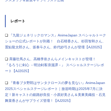
レポート
❏
『九龍ジェネリックロマンス』AnimeJapan スペシャルトーク
ショーの公式レポートが到着！ 白石晴香さん、杉田智和さん、
置鮎龍太郎さん、坂泰斗さん、鈴代紗弓さんが登壇【AJ2025】
❏
⻫藤壮⾺さん、⾼橋李依さんらメインキャストが登壇！
『るろうに剣⼼ －明治剣客浪漫譚－』 スペシャルステージレポ
ート【AJ2025】
❏
『青春ブタ野郎はサンタクロースの夢を見ない』AnimeJapan
2025スペシャルステージレポート｜放送時期は2025年7月に決
定！新キャストの姫路紗良役・小原好美さん＆美東美織役・石見
舞菜香さんがサプライズ登壇！【AJ2025】