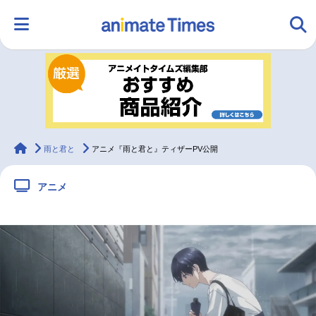
HOME
ランキング
アニメ
声優
ラジオ
みんなの声
グッズ
映画
animateTimes
雨と君と
アニメ『雨と君と』ティザーPV公開
アニメ
マンガ・ラノベ
ゲーム・アプリ
音楽
コスプレ
2.5次元
配信・Vtuber
トレンド
無料マンガ
最新記事一覧
アニメ記事一覧
声優記事一覧