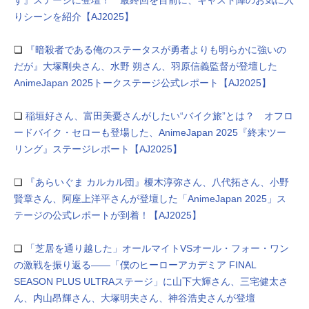
りシーンを紹介【AJ2025】
❏
『暗殺者である俺のステータスが勇者よりも明らかに強いの
だが』大塚剛央さん、水野 朔さん、羽原信義監督が登壇した
AnimeJapan 2025トークステージ公式レポート【AJ2025】
❏
稲垣好さん、富田美憂さんがしたい“バイク旅”とは？ オフロ
ードバイク・セローも登場した、AnimeJapan 2025『終末ツー
リング』ステージレポート【AJ2025】
❏
『あらいぐま カルカル団』榎木淳弥さん、八代拓さん、小野
賢章さん、阿座上洋平さんが登壇した「AnimeJapan 2025」ス
テージの公式レポートが到着！【AJ2025】
❏
「芝居を通り越した」オールマイトVSオール・フォー・ワン
の激戦を振り返る――「僕のヒーローアカデミア FINAL
SEASON PLUS ULTRAステージ」に山下大輝さん、三宅健太さ
ん、内山昂輝さん、大塚明夫さん、神谷浩史さんが登壇