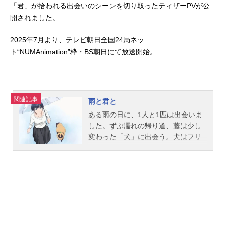
「君」が拾われる出会いのシーンを切り取ったティザーPVが公
開されました。
2025年7月より、テレビ朝日全国24局ネッ
ト“NUMAnimation”枠・BS朝日にて放送開始。
関連記事
雨と君と
ある雨の日に、1人と1匹は出会いま
した。ずぶ濡れの帰り道、藤は少し
変わった「犬」に出会う。犬はフリ
ップを使って「拾ってください」と
アピールし、藤に折り畳み傘を差し
出す。でもこの犬、変わっていると
いうよりも......?なんてことない毎日
に現れたちょっとおかしな相棒一緒
に四季を感じながら食べたり、おで
かけしたり、おしゃべり（？）した
り...“あともうちょっと”がほっこり尊