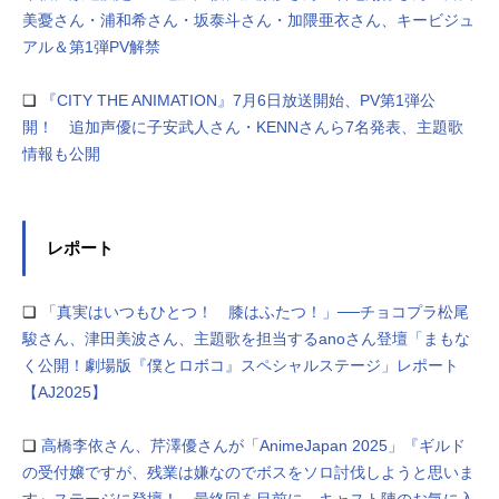
美憂さん・浦和希さん・坂泰斗さん・加隈亜衣さん、キービジュ
アル＆第1弾PV解禁
❏
『CITY THE ANIMATION』7月6日放送開始、PV第1弾公
開！ 追加声優に子安武人さん・KENNさんら7名発表、主題歌
情報も公開
レポート
❏
「真実はいつもひとつ！ 膝はふたつ！」──チョコプラ松尾
駿さん、津田美波さん、主題歌を担当するanoさん登壇「まもな
く公開！劇場版『僕とロボコ』スペシャルステージ」レポート
【AJ2025】
❏
高橋李依さん、芹澤優さんが「AnimeJapan 2025」『ギルド
の受付嬢ですが、残業は嫌なのでボスをソロ討伐しようと思いま
す』ステージに登壇！ 最終回を目前に、キャスト陣のお気に入