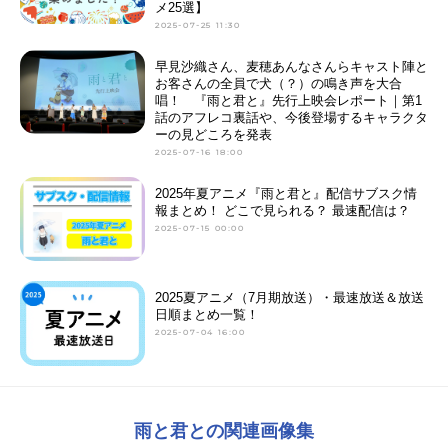
メ25選】
2025-07-25 11:30
早見沙織さん、麦穂あんなさんらキャスト陣と
お客さんの全員で犬（？）の鳴き声を大合
唱！ 『雨と君と』先行上映会レポート｜第1
話のアフレコ裏話や、今後登場するキャラクタ
ーの見どころを発表
2025-07-16 18:00
2025年夏アニメ『雨と君と』配信サブスク情
報まとめ！ どこで見られる？ 最速配信は？
2025-07-15 00:00
2025夏アニメ（7月期放送）・最速放送＆放送
日順まとめ一覧！
2025-07-04 16:00
雨と君との関連画像集