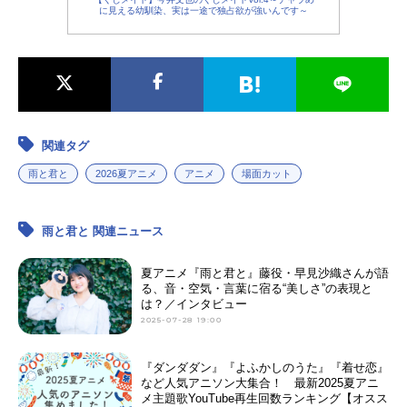
に見える幼馴染、実は一途で独占欲が強いんです～
関連タグ
雨と君と
2026夏アニメ
アニメ
場面カット
雨と君と 関連ニュース
夏アニメ『雨と君と』藤役・早見沙織さんが語
る、音・空気・言葉に宿る“美しさ”の表現と
は？／インタビュー
2025-07-28 19:00
『ダンダダン』『よふかしのうた』『着せ恋』
など人気アニソン大集合！ 最新2025夏アニ
メ主題歌YouTube再生回数ランキング【オスス