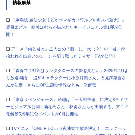
情報解禁
❏
『劇場版 魔法少女まどか☆マギカ〈ワルプルギスの廻天〉』
鹿目まどか、暁美ほむらが描かれたキービジュアル第1弾が公
開！
❏
アニメ『雨と君と』主人公の「藤」に、犬（？）の「君」が
拾われる出会いのシーンを切り取ったティザーPVが公開！
❏
『青春ブタ野郎はサンタクロースの夢を見ない』2025年7月よ
り放送開始──追加キャラクターに小原好美さん、石見舞菜香さ
んが決定！さらにOP主題歌情報なども一挙解禁
❏
『東京リベンジャーズ』続編は「三天戦争編」に決定&ティザ
ービジュアル公開｜新祐樹さん、林勇さんらが出演する、アニメ
化解禁5周年記念イベントが6月に開催
❏
TVアニメ『ONE PIECE』2夜連続で放送決定！ エッグヘッ