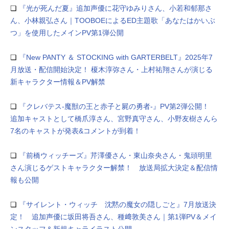
❏
『光が死んだ夏』追加声優に花守ゆみりさん、小若和郁那さ
ん、小林親弘さん｜TOOBOEによるED主題歌「あなたはかいぶ
つ」を使用したメインPV第1弾公開
❏
『New PANTY ＆ STOCKING with GARTERBELT』2025年7
月放送・配信開始決定！ 榎木淳弥さん・上村祐翔さんが演じる
新キャラクター情報＆PV解禁
❏
『クレバテス-魔獣の王と赤子と屍の勇者-』PV第2弾公開！
追加キャストとして橋爪淳さん、宮野真守さん、小野友樹さんら
7名のキャストが発表&コメントが到着！
❏
『前橋ウィッチーズ』芹澤優さん・東山奈央さん・鬼頭明里
さん演じるゲストキャラクター解禁！ 放送局拡大決定＆配信情
報も公開
❏
『サイレント・ウィッチ 沈黙の魔女の隠しごと』7月放送決
定！ 追加声優に坂田将吾さん、種﨑敦美さん｜第1弾PV＆メイ
ンスタッフ＆新規キャライラスト公開