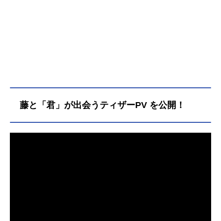
い1人と1匹のたぶん、なかよしなふ
たり暮らし。作品名雨と君と放送形
態TVアニメスケジュール2025年7月5
日（土）～2025年9月20日（土）テ
レビ朝日全国24局ネット“NUMAnima
tion”枠・BS朝日ほか話数全12話キャ
スト藤：早見沙織君：麦穂あんなミ
ミ：鎌倉有那レン：佐藤聡美クラウ
ゼ・エラ・希依：湯本柚子辰雄：上
藤と「君」が出会うティザーPV を公開！
田燿司道子：園崎未恵テル：戸谷菊
之介ワコ：花守ゆみり獣医さん：茶
風林日浦：阪口周平北條：神戸光歩
アラタ：宮本侑芽スタッフ原作：二
階堂幸監督：月見里智弘シリーズ構
成：待田堂子キャラクターデザイ
ン：大和田彩乃アニマルキャラクタ
ーデザイン：矢立きょう美術監督：
中村典史色彩設計：のぼりはるこ撮
影監督：小西庸平3D監督：小川耕平
編集：渡邉千波音楽：石塚玲依音響