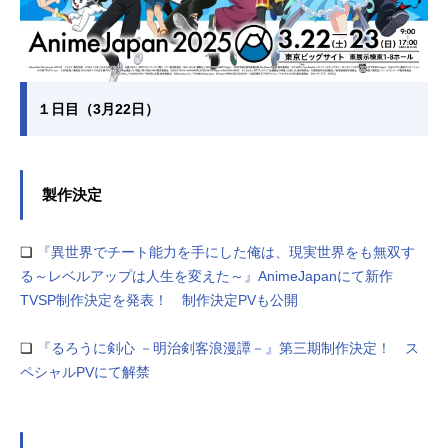
１日目（3月22日）
製作決定
❏
『異世界でチート能⼒を⼿にした俺は、現実世界をも無双す
る～レベルアップは⼈⽣を変えた～』AnimeJapanにて新作
TVSP制作決定を発表！ 制作決定PVも公開
❏
『るろうに剣心 －明治剣客浪漫譚－』第三期制作決定！ ス
ペシャルPVにて解禁