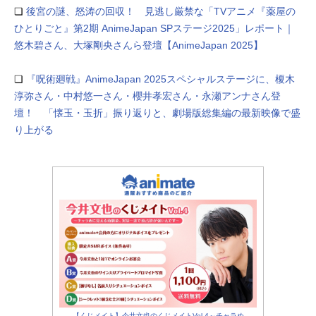
❏
後宮の謎、怒涛の回収！ 見逃し厳禁な「TVアニメ『薬屋の
ひとりごと』第2期 AnimeJapan SPステージ2025」レポート｜
悠木碧さん、大塚剛央さんら登壇【AnimeJapan 2025】
❏
『呪術廻戦』AnimeJapan 2025スペシャルステージに、榎木
淳弥さん・中村悠一さん・櫻井孝宏さん・永瀬アンナさん登
壇！ 「懐玉・玉折」振り返りと、劇場版総集編の最新映像で盛
り上がる
【くじメイト】今井文也のくじメイトVol.4～チャラめ