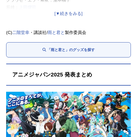
クラウゼ・エラ・希依：湯本柚子
辰雄：
上田燿司
道子：
園崎未恵
テル：
戸谷菊之介
ワコ：
花守ゆみり
(C)
二階堂幸
・講談社/
雨と君と
製作委員会
獣医さん：
茶風林
日浦：
阪口周平
「雨と君と」のグッズを探す
北條：
神戸光歩
アラタ：
宮本侑芽
アニメジャパン2025 発表まとめ