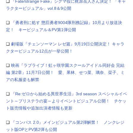
❏
『Fate/strange Fake』シグマ役に梶原岳人さん決定！ 「キャ
ラクタービジュアル」vol.8＆9公開
❏
『勇者刑に処す 懲罰勇者9004隊刑務記録』10月より放送決
定！ キービジュアル＆PV第1弾公開
❏
劇場版『チェンソーマン レゼ篇』9月19日公開決定！ キャラ
クタービジュアル12点が一挙公開！
❏
映画『ラブライブ！虹ヶ咲学園スクールアイドル同好会 完結
編 第2章』11月7日公開！ 愛、果林、せつ菜、璃奈、栞子、ミ
アの私服姿も解禁
❏
『Re:ゼロから始める異世界生活』3rd season スペシャルイベ
ント～プリステラの宴～よりイベントビジュアル公開！ チケッ
ト販売情報や追加出演者情報も更新
❏
『コンパス 2.0』メインビジュアル第2弾解禁！ ノンクレジ
ット版OPとPV第2弾も公開