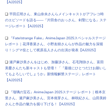
【AJ2025】
❏
平田広明さん、東山奈央さんらメインキャストがアフレコ時
のエピソードを語る――『片田舎のおっさん、剣聖になる』ステ
ージレポート【AJ2025】
❏
『Fate/strange Fake』AnimeJapan 2025スペシャルステージ
レポート｜花澤香菜さん、小野友樹さんらが作品の魅力を深堀
り！シグマ役として梶原岳人さんの出演が発表【AJ2025】
❏
瀬戸麻沙美さんをはじめ、加藤渉さん、⽯⽑翔弥さん、富⽥
美憂さんたち新キャストも登壇！「『最後にひとつだけお願いし
てもよろしいでしょうか』新情報解禁ステージ」レポート
【AJ2025】
❏
『瑠璃の宝⽯』AnimeJapan 2025ステージ レポート｜根本京
⾥さん、瀬戸麻沙美さん、宮本侑芽さん、林咲紀さん、⼭⽥美鈴
さんと作品の魅力を掘り下げる！【AJ2025】