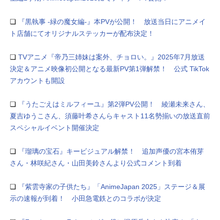
❏
『黒執事 -緑の魔女編-』本PVが公開！ 放送当日にアニメイ
ト店舗にてオリジナルステッカーが配布決定！
❏
TVアニメ『帝乃三姉妹は案外、チョロい。』2025年7月放送
決定＆アニメ映像初公開となる最新PV第1弾解禁！ 公式 TikTok
アカウントも開設
❏
『うたごえはミルフィーユ』第2弾PV公開！ 綾瀬未来さん、
夏吉ゆうこさん、須藤叶希さんらキャスト11名勢揃いの放送直前
スペシャルイベント開催決定
❏
『瑠璃の宝石』キービジュアル解禁！ 追加声優の宮本侑芽
さん・林咲紀さん・山田美鈴さんより公式コメント到着
❏
『紫雲寺家の子供たち』「AnimeJapan 2025」ステージ＆展
⽰の速報が到着！ ⼩⽥急電鉄とのコラボが決定