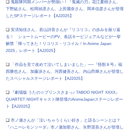
❏
鬼殺隊同期メンバーが勢揃い！『鬼滅の刃』花江夏樹さん、
下野紘さん、松岡禎丞さん、上田麗奈さん、岡本信彦さんが登壇
したSPステージレポート【AJ2025】
❏
安済知佳さん、若山詩音さんが『リコリコ』の歩みを振り返
る！ ショートムービーのPV、各話キービジュアルなどが一挙
解禁「帰ってきた！リコリス・リコイル！In Anime Japan
2025」レポート【AJ2025】
❏
「作品を見て改めて泣いてしまいました」──『怪獣８号』福
西勝也さん、加藤渉さん、河西健吾さん、内山昂輝さんが登壇し
たスペシャルステージレポート【AJ2025】
❏
『劇場版 うたの☆プリンスさまっ♪ TABOO NIGHT XXXX』
QUARTET NIGHTキャスト陣登壇のAnimeJapanステージレポー
ト【AJ2025】
❏
市ノ瀬さんが「泣いちゃうくらい好き」と語るシーンとは？
『ハニーレモンソーダ』市ノ瀬加那さん、⽮野奨吾さんが登壇し