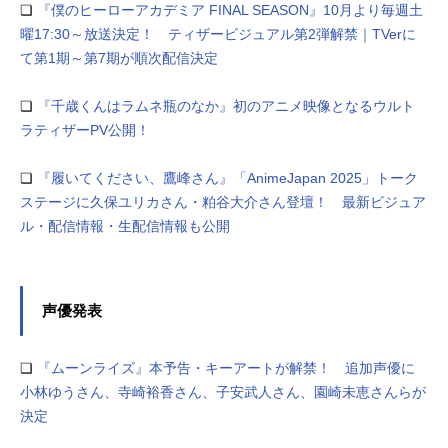
❏
『僕のヒーローアカデミア FINAL SEASON』10月より毎週土
曜17:30～放送決定！ ティザービジュアル第2弾解禁｜TVerに
て第1期～第7期が順次配信決定
❏
『千歳くんはラムネ瓶のなか』初のアニメ映像となるウルト
ラティザーPV公開！
❏
『履いてください、鷹峰さん』「AnimeJapan 2025」トーク
ステージに久保ユリカさん・粕谷大介さん登壇！ 最新ビジュア
ル・配信情報・生配信情報も公開
声優発表
❏
『ムーンライズ』本予告・キーアートが解禁！ 追加声優に
小林ゆうさん、寺崎裕香さん、子安武人さん、園崎未恵さんらが
決定