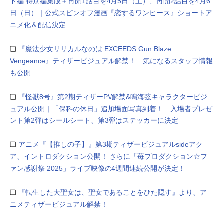
ド編 特別編集版＋再開1話⽬を4⽉5⽇（⼟）、再開2話⽬を4⽉6
⽇（⽇）｜公式スピンオフ漫画『恋するワンピース』ショートア
ニメ化＆配信決定
❏
『魔法少女リリカルなのは EXCEEDS Gun Blaze
Vengeance』ティザービジュアル解禁！ 気になるスタッフ情報
も公開
❏
『怪獣8号』第2期ティザーPV解禁&鳴海弦キャラクタービジ
ュアル公開｜「保科の休日」追加場面写真到着！ 入場者プレゼ
ント第2弾はシールシート、第3弾はステッカーに決定
❏
アニメ『【推しの子】』第3期ティザービジュアルsideアク
ア、イントロダクション公開！ さらに「苺プロダクション☆フ
ァン感謝祭 2025」ライブ映像の4週間連続公開が決定！
❏
『転生した大聖女は、聖女であることをひた隠す』より、ア
ニメティザービジュアル解禁！