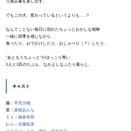
り畳み傘を差し出す。
でもこの犬、変わっているというよりも......?
なんてことない毎日に現れたちょっとおかしな相棒
一緒に四季を感じながら
食べたり、おでかけしたり、おしゃべり（？）したり...
“あともうちょっと”がほっこり尊い
1人と1匹のたぶん、なかよしなふたり暮らし。
キャスト
藤：
早見沙織
君：
麦穂あんな
ミミ：
鎌倉有那
レン：
佐藤聡美