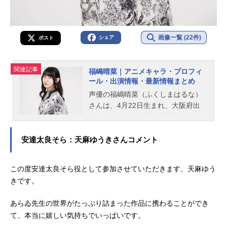
画像一覧 (22件)
シェア
ポスト
関連記事
福嶋晴菜｜アニメキャラ・プロフィ
ール・出演情報・最新情報まとめ
声優の福嶋晴菜（ふくしまはるな）
さんは、4月22日生まれ、大阪府出
身。こちらでは、福嶋晴菜さんのオ
ススメ記事をご紹介！
安達太良そら：天麻ゆうきさんコメント
この度安達太良そら役として参加させていただきます、天麻ゆう
きです。
あらゐ先生の世界がたっぷり詰まった作品に携わることができ
て、本当に嬉しい気持ちでいっぱいです。