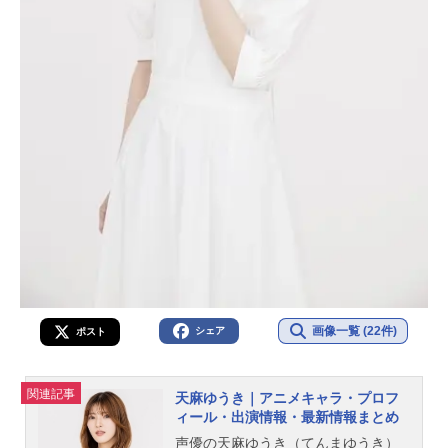
画像一覧 (22件)
シェア
ポスト
関連記事
天麻ゆうき｜アニメキャラ・プロフ
ィール・出演情報・最新情報まとめ
声優の天麻ゆうき（てんまゆうき）