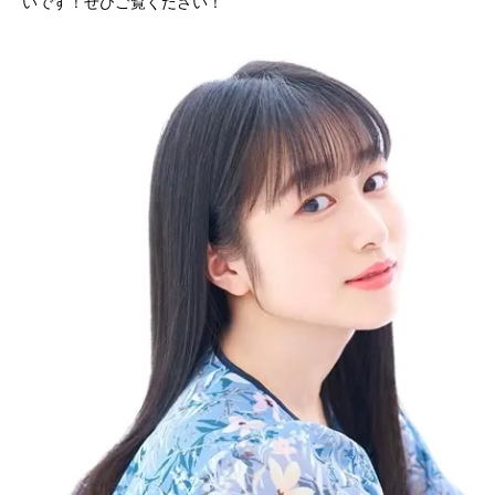
いです！ぜひご覧ください！