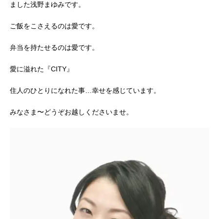
ました浅野まゆみです。
ご飯をこさえるのは愛です。
弁当を持たせるのは愛です。
愛に溢れた『CITY』
住人のひとりになれた事…幸せを感じています。
みなさま〜どうぞお越しくださいませ。