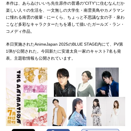
本作は、あらゐけいいち先生原作の普通の“CITY”に住むなんだか
楽しい人々の生活を、一文無しの大学生・南雲美鳥やカメラマン
に憧れる南雲の後輩・にーくら、ちょっと不思議な女の子・泉わ
こなど多彩なキャラクターたちを通して描いたガールズ・ラン・
コメディ作品。
本日実施されたAnimeJapan 2025のBLUE STAGE内にて、PV第
1弾が公開された。今回新たに安達太良一家のキャスト7名も発
表。主題歌情報も公開されています。