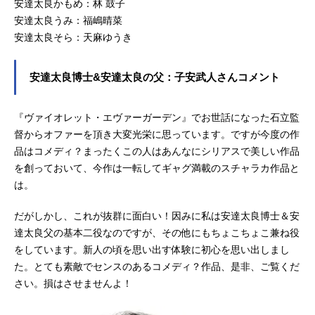
安達太良かもめ：林 鼓子
安達太良うみ：福嶋晴菜
安達太良そら：天麻ゆうき
安達太良博士&安達太良の父：子安武人さんコメント
『ヴァイオレット・エヴァーガーデン』でお世話になった石立監
督からオファーを頂き大変光栄に思っています。ですが今度の作
品はコメディ？まったくこの人はあんなにシリアスで美しい作品
を創っておいて、今作は一転してギャグ満載のスチャラカ作品と
は。
だがしかし、これが抜群に面白い！因みに私は安達太良博士＆安
達太良父の基本二役なのですが、その他にもちょこちょこ兼ね役
をしています。新人の頃を思い出す体験に初心を思い出しまし
た。とても素敵でセンスのあるコメディ？作品、是非、ご覧くだ
さい。損はさせませんよ！