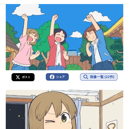
画像一覧 (22件)
シェア
ポスト