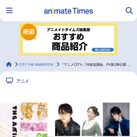
HOME
ランキング
アニメ
声優
ラジオ
みんなの声
グッズ
映画
animateTimes
CITY THE ANIMATION
『アニメCITY』7/6放送開始、PV第1弾公開！追加声優に子安武人ら7名発表
アニメ
マンガ・ラノベ
ゲーム・アプリ
音楽
コスプレ
2.5次元
配信・Vtuber
トレンド
無料マンガ
最新記事一覧
アニメ記事一覧
声優記事一覧