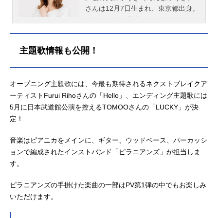
さんは12月7日生まれ、東京都出身。
こちらでは、天麻ゆうきさんのオス
スメ記事をご紹介！
主題歌情報も公開！
オープニング主題歌には、今最も期待されるネクストブレイクア
ーティストFurui Rihoさんの「Hello」、エンディング主題歌には
5月に日本武道館公演を控えるTOMOOさんの「LUCKY」が決
定！
音楽はピアニカをメインに、ギター、ウッドベース、パーカッシ
ョンで編成されたインストバンド「ピラニアンズ」が担当しま
す。
ピラニアンズの手掛けた楽曲の一部はPV第1弾の中でもお楽しみ
いただけます。