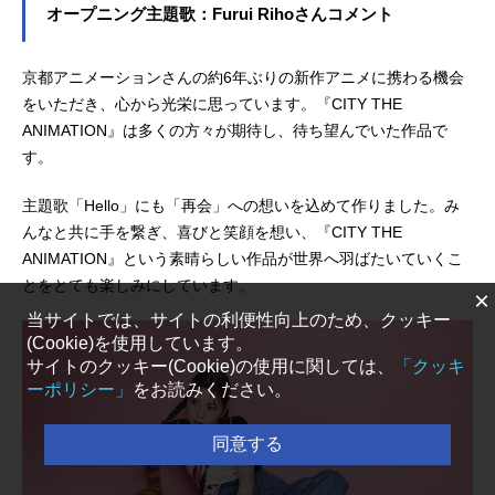
オープニング主題歌：Furui Rihoさんコメント
京都アニメーションさんの約6年ぶりの新作アニメに携わる機会
をいただき、心から光栄に思っています。『CITY THE
ANIMATION』は多くの方々が期待し、待ち望んでいた作品で
す。
主題歌「Hello」にも「再会」への想いを込めて作りました。み
んなと共に手を繋ぎ、喜びと笑顔を想い、『CITY THE
ANIMATION』という素晴らしい作品が世界へ羽ばたいていくこ
とをとても楽しみにしています。
×
当サイトでは、サイトの利便性向上のため、クッキー
(Cookie)を使用しています。
サイトのクッキー(Cookie)の使用に関しては、
「クッキ
ーポリシー」
をお読みください。
同意する