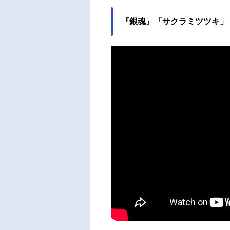
は神
た。
『銀魂』「サクラミツツキ」
いる
に戦う
s!放
～20
スト
イ：
髙木
ＴＫ
林由
松浦
作・
Ga
監督
歌OP：
多田葵