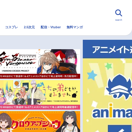
search
コスプレ
2.5次元
配信・Vtuber
無料マンガ
んなの声
グッズ
映画
・Vtuber
トレンド
無料マンガ
秋アニメ
冬アニメ