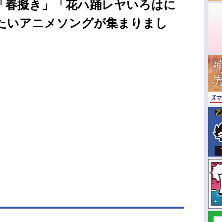
「春擬き」「花ハ踊レヤいろはに
たいアニメソングが集まりまし