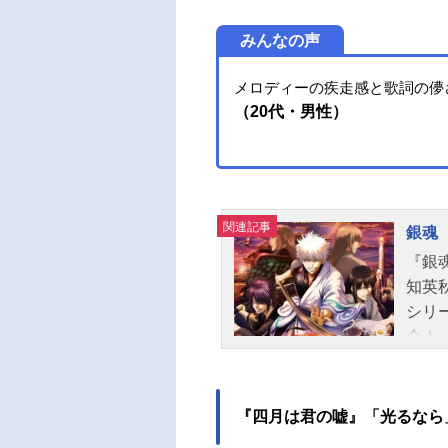
みんなの声
メロディーの疾走感と歌詞の儚
（20代・男性）
関連記事
銀魂
『銀
知英
シリ
介！
『四月は君の嘘』「光るなら