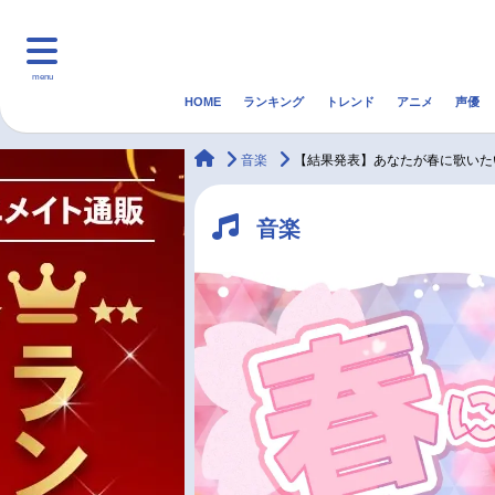
menu
HOME
ランキング
トレンド
アニメ
声優
HOME
ランキング
アニ
animateTimes
音楽
【結果発表】あなたが春に歌いた
マンガ・ラノベ
ゲーム・アプリ
音楽
音楽
最新記事一覧
アニメ記事一覧
声優記事一覧