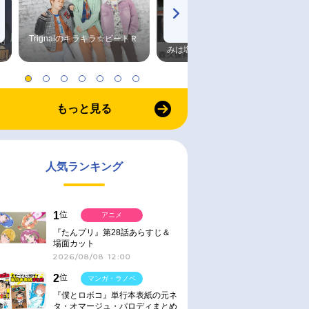
Trignalのキラキラ☆ビートＲ
森久保祥太郎×浪川大輔 つま
みは塩だけ
もっと見る
人気ランキング
1
位
アニメ
『たんプリ』第28話あらすじ＆
場面カット
2026/08/08 12:00
2
位
マンガ・ラノベ
『僕とロボコ』単行本表紙の元ネ
タ・オマージュ・パロディまとめ