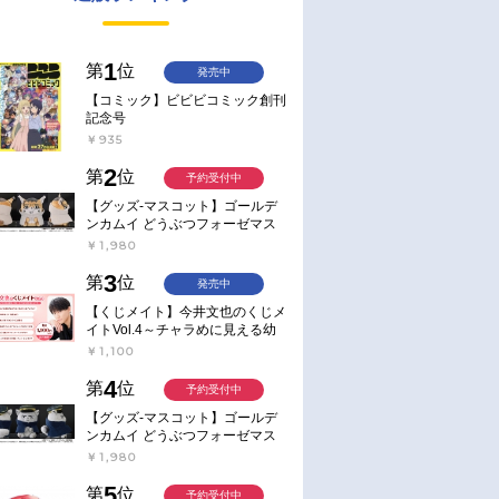
1
第
位
発売中
【コミック】ビビビコミック創刊
記念号
￥935
2
第
位
予約受付中
【グッズ-マスコット】ゴールデ
ンカムイ どうぶつフォーゼマス
コット 4.尾形百之助【再販】
￥1,980
3
第
位
発売中
【くじメイト】今井文也のくじメ
イトVol.4～チャラめに見える幼
馴染、実は一途で独占欲が強いん
￥1,100
です～
4
第
位
予約受付中
【グッズ-マスコット】ゴールデ
ンカムイ どうぶつフォーゼマス
コット 5.月島軍曹【再販】
￥1,980
5
第
位
予約受付中