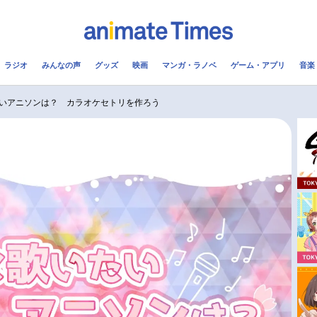
ラジオ
みんなの声
グッズ
映画
マンガ・ラノベ
ゲーム・アプリ
音楽
メ
声優
ラジオ
み
いアニソンは？ カラオケセトリを作ろう
コスプレ
2.5次元
配信
アニメ映画一覧
今期アニメ曜日別一覧
実写化映画一覧
春アニメ
男性声優/女性声優一覧
夏アニメ
FOLLOW US