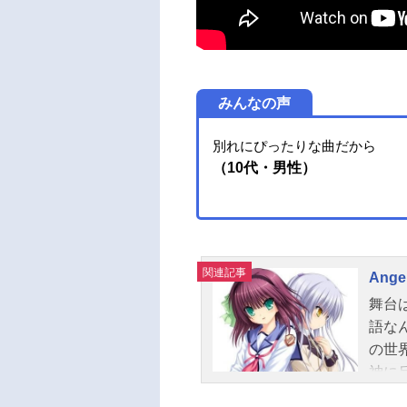
みんなの声
別れにぴったりな曲だから
（10代・男性）
関連記事
Angel
舞台
語な
の世
神に
と日