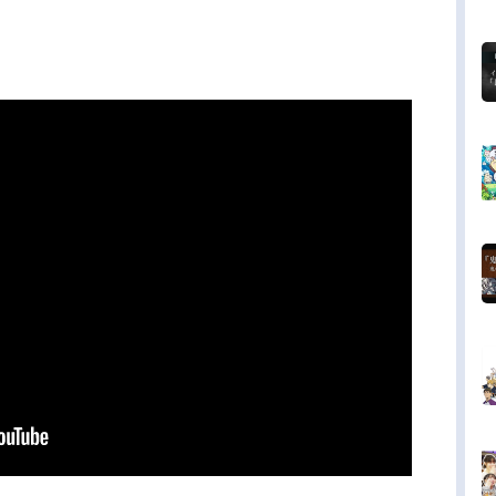
の使い・天使。それは、可憐なひとりの少女だっ
生前の記憶が無く、この死後の世界で何が起きて
のかも分からず戸惑う音無。彼は、ゆりたちと共
道を選ぶことにしたのだが…。作品名AngelBeat
送形態TVアニメスケジュール2010年4月3日（土）
10年6月26日（土）TBS系列ほか話数全13話キャ
音無：神谷浩史ゆり：櫻井浩美天使：花澤香菜ユ
喜多村英梨日向：木村良平高松：水島大宙野田：
俊椎名：斎藤楓子遊佐：牧野由依藤巻：増田裕生
：マイケル・リーバス松下：徳本英一郎大山：小
美子チャー：東地宏樹岩沢：沢城みゆきひさ子：
チエ入江：阿澄佳奈関根：加藤英美里スタッフ原
脚本：麻枝准監督：岸誠二キャラクター原案：Na-
キャラクターデザイン・総作画監督：平田雄三音響
：飯田里樹アニメーション制作：P.A.WORKS主題
「MySoul,YourBeats!」LiaED：「BraveSong」
公開開始年...