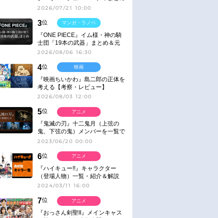
2026/07/21 10:00
3
位
マンガ・ラノベ
『ONE PIECE』イム様・神の騎
士団「19本の武器」まとめ＆元
ネタ
2026/08/06 16:30
4
位
映画
『映画ちいかわ』島二郎の正体を
考える【考察・レビュー】
2026/08/03 12:00
5
位
アニメ
『鬼滅の刃』十二鬼月（上弦の
鬼、下弦の鬼）メンバーを一覧で
紹介＆解説（登場鬼の情報まと
2023/06/20 00:00
め）
6
位
アニメ
『ハイキュー!!』キャラクター
（登場人物）一覧・紹介＆解説
2024/03/11 16:00
7
位
アニメ
『おっさん剣聖II』メインキャス