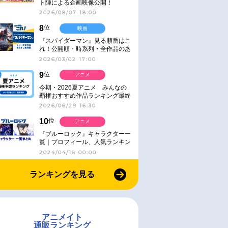
ト陣による企画映像公開！
2026/08/07 18:00
8
位
映画
『スパイダーマン』見る順番はこ
れ！公開順・時系列・全作品のあ
らすじをまとめました
2026/03/02 17:00
9
位
アニメ
今期・2026夏アニメ みんなの
覇権おすすめ作品ランキング最終
結果発表！
2026/06/29 16:30
10
位
アニメ
『ブルーロック』キャラクター一
覧｜プロフィール、人気ランキン
グ、キャラソン、診断など気にな
2024/04/18 00:00
る情報まとめ
ランキングを見る
アニメイト
通販ランキング