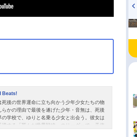
TVアニメ『戦隊大失格』
ハイキュー!! 烏野高校放送部!
radio 大直会 2nd season
 Beats!
は死後の世界運命に立ち向かう少年少女たちの物
んらかの理由で最後を遂げた少年・音無は、死後
界の学校で、ゆりと名乗る少女と出会う。彼女は
反逆する「死んだ世界戦線」のリーダーで、天使
夜激戦を繰り広げていた。そして、立ちはだかる