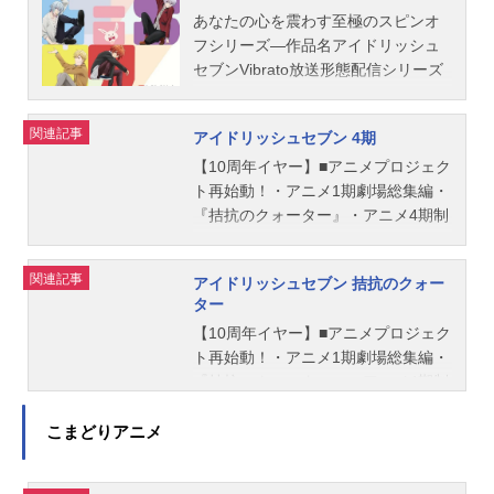
果たしたŹOOĻ。世間の衆目を集め、
誰かを笑顔にしたい、幸せにしたい
話キャスト和泉一織：増田俊樹二階
界の“ノイズ”が彼らに近づく。噂、敵
あなたの心を震わす至極のスピンオ
ファンも増えてきました。しかし、
――。その想いを貫くために、どう
堂大和：白井悠介和泉三月：代永翼
意、臆測、仕掛けられた駆け引き。
フシリーズ―作品名アイドリッシュ
メンバーはファンを軽視し、他のア
在るべきなのか？陸たちはそれぞれ
四葉環：KENN逢坂壮五：阿部敦六弥
夢や憧れだけでは生き残れない、華
セブンVibrato放送形態配信シリーズ
イドルたちにも挑発的。さらに、月
に自らと向き合っていく……。作品
ナギ：江口拓也七瀬陸：小野賢章八
やかな世界の裏側。様々な思惑が絡
アイドリッシュセブンスケジュール2
雲社長の企...
名アイドリッシュセブンSecondBEA
乙女楽：羽多野渉九条天：斉藤壮馬
み合うなか、アイドル業界を揺るが
018年2月17日（土）～YouTubeにて
関連記事
アイドリッシュセブン 4期
T!放送形態TVアニメシリーズアイド
十龍之介：佐藤拓也小鳥遊音晴：千
す“新勢力”も密かに動き出していた―
話数全8話キャスト和泉一織：増田俊
リッシュセブンスケジュール2020年
葉進歩大神万理：興津和幸小鳥遊
―。作品名アイドリッシュセブンThir
樹二階堂大和：白井悠介和泉三月：
【10周年イヤー】■アニメプロジェク
10月18日（日）～2020年12月27日
紡：佐藤聡美八乙女宗助：小西克幸
dBEAT!放送形態TVアニメシリーズア
代永翼四葉環：KENN逢坂壮五：阿部
ト再始動！・アニメ1期劇場総集編・
（日）TOKYOMXほか話数全15話キ
姉鷺カオル：川原慶久スタッフ原
イドリッシュセブンスケジュール第1
敦六弥ナギ：江口拓也七瀬陸：小野
『拮抗のクォーター』・アニメ4期制
ャスト和泉一織：増田俊樹二階堂大
作：バンダイナムコオンライン 都
クール：2021年7月4日（日）～2021
賢章八乙女楽：羽多野渉九条天：斉
作決定！■アプリ『アイドリッシュセ
和：白井悠介和泉三月：代永翼四葉
志見文太監督：別所誠人スーパーバ
年9月26日（日）第2クール：2022年
藤壮馬十龍之介：佐藤拓也百：保志
ブン』"ANewBeginning"▼Youtubehtt
関連記事
アイドリッシュセブン 拮抗のクォー
環：KENN逢坂壮五：阿部敦六弥ナ
イザー：あおきえいシリーズ構成：
10月2日（日）〜2023年2月26日
総一朗千：立花慎之介小鳥遊音晴：
ps://t.co/8ShEUnlvZN詳細は続報をお
ター
ギ：江口拓也七瀬陸：小野賢章小鳥
関根アユミキャラクター原案：種村
（日）TOKYOMX・BS11ほか話数全
千葉進歩大神万理：興津和幸小鳥遊
待ちくださいませ！#アイナナ#アイ
遊音晴：千葉進歩大神万理：興津和
【10周年イヤー】■アニメプロジェク
有菜アニメーションキャラクターデ
30話キャスト和泉一織：増田俊樹二
紡：佐藤聡美八乙女宗助：小西克幸
ナナ10周年イヤーpic.twitter.com/sD2
幸小鳥遊紡：佐藤聡美八乙女楽：羽
ト再始動！・アニメ1期劇場総集編・
ザイン...
階堂大和：白井悠介和泉三月：代永
姉鷺カオル：川原慶久スタッフ原
VW8jzkS—アイドリッシュセブン公
多野渉九条天：斉藤壮馬十龍之介：
『拮抗のクォーター』・アニメ4期制
翼四葉環：KENN逢坂壮五：阿部敦六
作：バンダイナムコオンライン・都
式＠大神万理(@iD7Mng_Ogami)Jan
佐藤拓也八乙女宗助：小西克幸姉鷺
作決定！■アプリ『アイドリッシュセ
弥ナギ：江口拓也七瀬陸：小野賢章
志見文太監督：別所誠人スーパーバ
uary25,2025作品名アイドリッシュセ
カオル：川原慶久百：保志総一朗
ブン』"ANewBeginning"▼Youtubehtt
こまどりアニメ
小鳥遊音晴：千葉進歩大神万理：興
イザー：あおきえいシリーズ構成：
ブン4期放送形態TVアニメシリーズ
千：立花慎之介岡崎凛人：古川慎ス
ps://t.co/8ShEUnlvZN詳細は続報をお
津和幸小鳥遊紡：佐藤聡美八乙女
関根アユミキャラクター原案：種村
アイドリッシュセブンスケジュール
タッフ原作：バンダイナムコオンラ
待ちくださいませ！#アイナナ#アイ
楽：羽多野渉九条天：斉藤壮馬十龍
有菜アニメーションキャラクターデ
未発表キャスト未発表スタッフ未発