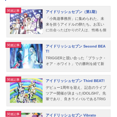
プの注目どころもお伝えします。意
関連記事
図しない方向へ変化するアイドル
アイドリッシュセブン（第1期）
界、ドキドキしながら一緒に見守り
「小鳥遊事務所」に集められた、未
ましょう！①権力に屈しないのがか
来を担うアイドルの卵たち。お互い
っこいい！ アイドルでいるための
に出会ったばかりの7人は、性格も個
努力と笑顔と愛！1番の見どころは、
性もバラバラ。けれど、それぞれに
前を向き続けるアイドルたちの強
異なる魅力を持ち、アイドルとして
関連記事
さ！ 権力に屈さず、輝き続けよう
アイドリッシュセブン Second BEA
の未知の可能性を秘めていた。グル
T!
と前を向く姿がとにかくかっこいい
ープを結成し、共に第一歩を踏み出
です。月雲社長やŹOOĻ、世間の声、
TRIGGERと競い合った「ブラック・
した彼らの名は「IDOLiSH7（アイド
マスコミなどにどれだけ邪魔されよ
オア・ホワイト」での勝利を経て新
リッシュセブン）」。光り輝くステ
うと、信じる道を走り続けるTRIGG
たな一歩を踏み出したIDOLiSH7。存
ージで歌い踊る姿は、やがて人々の
ERに勇気をもらえることでしょう。
在感を示したことでレギュラー番組
心を惹きつけていく。華やかだが、
関連記事
またIDOLiSH7と​​Re:valeのTRIGGER
アイドリッシュセブン Third BEAT!
も決まりさらに知名度を高めていく
時に厳しいアイドルの世界で彼らは
愛を見て、先輩後輩関係なく仲の良
チャンスを手にする。だが、活躍の
夢を抱きながら、その頂点を目指す
デビュー1周年を迎え、記念のライブ
い姿により応援したくなること間違
場が広がるほど、担う責任や寄せら
――！作品名アイドリッシュセブン
ツアー開催が決まったIDOLiSH7。先
いなしです！②衝撃のデビューを果
れる期待は大きくなっていく。そん
（第1期）放送形態TVアニメシリー
輩であり、良きライバルであるTRIG
たしたŹOOĻの目的とは？第1クール
な時、共演したトップアイドル・Re:
ズアイドリッシュセブンスケジュー
GER、Re:valeもそれぞれに華々しい
にて、街をハイジャックした宣伝と
valeが示したのはエンターテイナー
ル2018年1月1日（月）～2018年5月
活躍で注目を集めていた。そんな3グ
関連記事
パフォーマンスで衝撃のデビューを
アイドリッシュセブン Vibrato
としてのプロフェッショナルな姿。
19日（月）TOKYOMXほか話数全17
ループの人気が高まる一方で、芸能