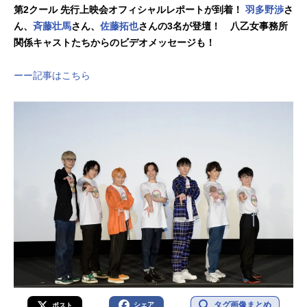
文太キャラクター原案：種村有菜CG
登場！アイドル界を舞台にした人間
第2クール 先行上映会オフィシャルレポートが到着！
羽多野渉
さ
チーフディレクター：井野元英二キ
讃歌、観ればきっと応援したくな
ん、
斉藤壮馬
さん、
佐藤拓也
さんの3名が登壇！ 八乙女事務所
ャラクターデザイン：宮崎瞳美術ボ
る、出会いと成長の軌跡を、スクリ
関係キャストたちからのビデオメッセージも！
ード：大久...
ーンでいま――作品名アイドリッシ
ュセブンFirstBEAT!劇場総集編放送形
態劇場版アニメシリーズアイドリッ
ーー記事はこちら
シュセブンスケジュール前編：2025
年10月3日（金）後編：2025年12月5
日（金）キャスト和泉一織：増田俊
樹...
タグ画像まとめ
シェア
ポスト