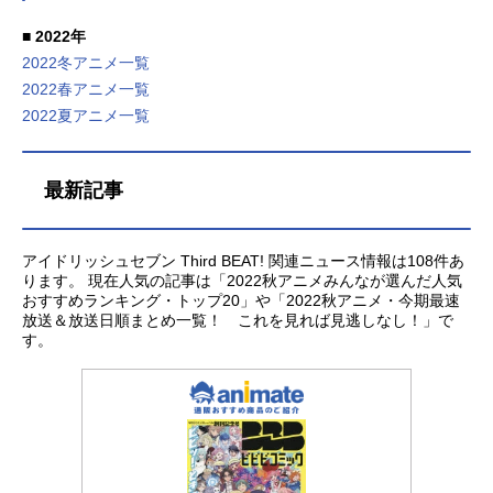
メ「2026夏アニメ」が7月より放送
るわけではありません。タイトルの
んな2022秋アニメの人気ランキング
■ 2022年
開始。人気作の続編や期待のオリジ
リンクはサイト内の作品ページに飛
を独自集計で紹介します。ランキン
2022冬アニメ一覧
ナル作品まで勢揃い！新作アニメの
びます。あなたのオススメの「2026
グの集計方法は、３つの情報を編集
キービジュアル画像や出演するキャ
2022春アニメ一覧
夏アニメ」募集中！アンケート実施
部で集計しています。１つ目は、作
スト声優情報などをまとめて「2026
中2026夏アニメのあなたのオススメ
品ページの閲覧数（PV）つまり「放
2022夏アニメ一覧
夏アニメ新番組一覧」をお届けしま
の作品募集中です。観たいと思って
送期間の盛り上がり」。２つ目が、
す！2026秋アニメ＞＞＜＜2026春ア
いる注目の作品を教えてください。
皆さんの投票による「ファンのおす
ニメ2022/10/03：更新2022年09月04
もっとも、注目している作品には、
すめの一票」。そして、最後がおす
最新記事
日（日）デュエル・マスターズWIN
あなたの推しのコメントもお待ちし
すめの投稿のかたから頂く、熱心な
★ 08:30～最速放送：テレビ東京
ております。2026夏アニメのオスス
コメントを独自に数値化した「推し
『デュエル・マスターズWIN』の作
メ【投票する】関連記事2026夏アニ
活者のおすすめ度」です。これらの
アイドリッシュセブン Third BEAT! 関連ニュース情報は108件あ
ります。 現在人気の記事は「2022秋アニメみんなが選んだ人気
品情報はこちら2022年09月13日
メ「2026夏アニメ」が7月より放送
数値を、「放送期間の盛り上がり」
おすすめランキング・トップ20」や「2022秋アニメ・今期最速
（火）サイバーパンクエッジランナ
開始。人気作の続編や期待のオリジ
を中心に調整し、独自のランキング
放送＆放送日順まとめ一覧！ これを見れば見逃しなし！」で
ーズ最速放送：Netflix『サイバーパン
ナル作品まで勢揃い！新作アニメの
にしています。ランキングは、みな
す。
ク...
キービジュアル画像や出演するキャ
さんの「推し活」というコメント投
スト声優情報などをまとめて「2026
稿で変更されます。ランキングを参
夏アニメ新番組一覧」をお届けしま
考に、新しい発見を見つけつつ、ぜ
す！2026秋アニメ＞＞＜＜2026春ア
ひ「好きな作品の推し活（熱心なレ
ニメ男性・あ行蒼井翔太（あおい
ビュー投稿）」にもご参加くださ
し...
い。では、2022秋アニメ年のランキ