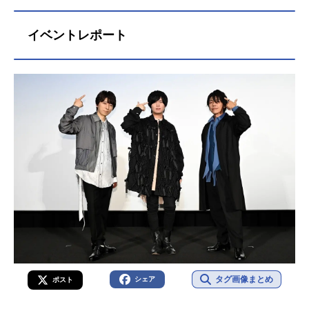
拓也モフモモ：保志総一朗モフユ
楽が時代を、人々の想いをつなげて
の可能性を秘め、寮での共同生活と
キ：立花慎之介モフハル：広瀬裕也
いくそしてこのステージが、時を超
アイドル活動をスタートした彼らだ
イベントレポート
モフトマ：木村昴モフミナ：西山宏
えて、愛されるものになりますよう
ったが、それぞれの夢や目的の違い
太朗モフトラ：近藤隆スタッフ原
に作品名劇場版アイドリッシュセブ
から、綻びが広がってしまう。一
作：バンダイナムコエンターテイン
ンLIVE4bitBEYONDTHEPERiOD放送
方、「IDOLiSH7」より先にデビュー
メント監督：青松拓馬音響監督：濱
形態劇場版アニメシリーズアイドリ
し、ファンに対しては常に完璧なス
野高年音楽：関向弥生コマ撮りアニ
ッシュセブンスケジュール2023年5
テージを見せる「八乙女事務所」の
メーション制作：ドワーフスタジオ
月20日（土）キャスト【IDOLiSH7】
大人気3人組アイドルグループ「TRI
製作：こまモフ製作委員会公開開始
七瀬陸：小野賢章和泉一織：増田俊
GGER」も、ステージを降りれば事
年＆季節2027冬アニメMOFMOFPAR
樹二階堂大和：白井悠介和泉三月：
務所の方針と自分たちの信念との間
ADE™&(C)BandaiNamcoEntertainm
代永翼四葉環：KENN逢坂壮五：阿部
で揺れ動いていた。華やかだが、時
entInc.(C)BNEI/こまモフ製作委員会
敦六弥ナギ：江口拓也【TRIGGER】
に厳しいアイドルの世界を舞台に、
『モフモフパレード』公式サイト
八乙女楽：羽多野渉九条天：斉藤壮
彼らは未来を夢見ながら、頂点を目
『...
馬十龍之介：佐藤拓也【Re:vale】
指す――！2015年にリリースされた
百：保志総一朗千：立花慎之介【ŹO
アプリゲームを皮切りに、TVアニメ
OĻ】亥清悠：広瀬裕也狗丸トウマ：
やライブイベント、劇場ライブなど
木村昴棗巳波：西山宏太朗御堂虎
様々な展開を経てついに10周年を迎
於：近藤隆スタッフ原作：バンダイ
えた『アイドリッシュセブン』。彼
ナムコオンライン、都志見文太監
らのはじまりの物語である、TVアニ
タグ画像まとめ
シェア
ポスト
督：錦織博 山本健介脚本：都志見
メ1期の劇場総集編が全国の映画館に