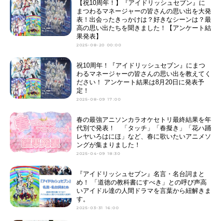
【祝10周年！】『アイドリッシュセブン』に
まつわるマネージャーの皆さんの思い出を大発
表！出会ったきっかけは？好きなシーンは？最
高の思い出たちを聞きました！【アンケート結
果発表】
2025-08-20 00:00
祝10周年！『アイドリッシュセブン』にまつ
わるマネージャーの皆さんの思い出を教えてく
ださい！ アンケート結果は8月20日に発表予
定！
2025-08-09 17:00
春の最強アニソンカラオケセトリ最終結果を年
代別で発表！ 「タッチ」「春擬き」「花ハ踊
レヤいろはにほ」など、春に歌いたいアニメソ
ングが集まりました！
2025-04-09 18:30
『アイドリッシュセブン』名言・名台詞まと
め！ 「道徳の教科書にすべき」との呼び声高
いアイドル達の人間ドラマを言葉から紐解きま
す。
2025-03-31 16:00