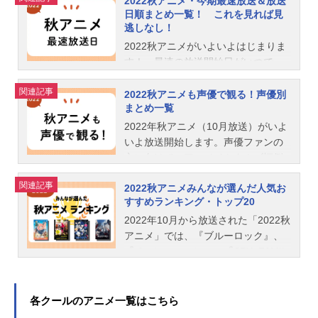
2022秋アニメ・今期最速放送＆放送
日順まとめ一覧！ これを見れば見
逃しなし！
2022秋アニメがいよいよはじまりま
す！ 最速の放送開始日がいつで、
どの局になるのか気になるのではな
関連記事
いでしょうか。そこで、日付ごとに
2022秋アニメも声優で観る！声優別
まとめ一覧
放送日順を「2022秋アニメ最速放送
開始日一覧」としてまとめました。
2022年秋アニメ（10月放送）がいよ
地上波テレビ放送、BS放送、ネット
いよ放送開始します。声優ファンの
配信など、有料、無料に関わらず、
方に向けて、アニメイトタムズ恒例
一番速く視聴できる順番でまとめて
の「アニメは声優さんで選んで観て
関連記事
います。あなたのオススメの「2026
2022秋アニメみんなが選んだ人気お
います！」をお届けします。テレビ
すすめランキング・トップ20
夏アニメ」募集中！アンケート実施
番組表をくまなくチェックすること
中2026夏アニメのあなたのオススメ
なく、ごひいきの声優さんたちが、
2022年10月から放送された「2022秋
の作品募集中です。観たいと思って
来期アニメのどの新番組に出演され
アニメ」では、『ブルーロック』、
いる注目の作品を教えてください。
るひと目で分かります！ぜひご活用
『チェンソーマン』、『SPY×FAMIL
もっとも、注目している作品には、
してください！2022年12月15日更新
Y』、『BLEACH千年血戦篇』、『ぼ
あなたの推しのコメントもお待ちし
※データは、編集部調べです。ま
っち・ざ・ろっく！』、『機動戦士
ております。2026夏アニメのオスス
た、情報は記事公開時点のものにな
ガンダム水星の魔女』などの人気ア
各クールのアニメ一覧はこちら
メ【投票する】関連記事2026夏アニ
ります。すべての情報を網羅してい
ニメ作品が放送されていました。そ