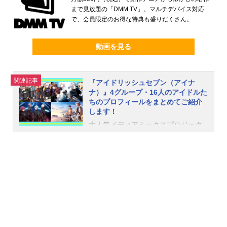
まで見放題の「DMM TV」。マルチデバイス対応
で、会員限定のお得な特典も盛りだくさん。
動画を見る
関連記事
『アイドリッシュセブン（アイナ
ナ）』4グループ・16人のアイドルた
ちのプロフィールをまとめてご紹介
します！
大人気メディアミックスプロジェク
ト『アイドリッシュセブン』。2015
年にアイドル育成アプリゲームとし
てリリースされ、アイドルのリアル
を描いたストーリーや魅力的な楽曲
などで人気に。現在はアニメ、コミ
ックス、ライブと様々な形で展開さ
れているほか、数々の一般企業との
タイアップなどでも注目を集める人
気作品です。本稿では、本作に登場