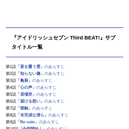
する4グループ・16人のアイドルのプ
ロフィールをまとめてお届け！公式
プロフィールの他、それぞれのモチ
ーフとなっている音楽記号やファン
がライブなどでよく使っているメン
バーカラーなども併せてご紹介して
『アイドリッシュセブン Third BEAT!』サブ
いきます。※本記事はネタバレが含
タイトル一覧
まれます。IDOLiSH7（アイドリッシ
ュセブン）小鳥遊事務所の7人組男性
アイドルグループ。メンバーは、七
第1話
「星を覆う雲」
のあらすじ
瀬陸、和泉一織、二階堂大和、和泉
第2話
「知らない傷」
のあらすじ
三月、四葉環、逢坂壮五、六弥ナ
第3話
「亀裂」
のあらすじ
ギ。センター・七瀬陸の歌唱力を筆
第4話
「心の声」
のあらすじ
頭に、7人それぞれの個性を活かし、
アイドルとしてだけではなく、ドラ
第5話
「居場所」
のあらすじ
マや映画、バラエティ番組、ラジ
第6話
「届ける想い」
のあらすじ
オ、モデルなど活動の幅を広げてい
第7話
「接触」
のあらすじ
る。七瀬陸（ななせりく）所属グル
第8話
「未完成な僕ら」
のあらすじ
ープ：IDOLiSH7年齢：18歳身長：17
第9話
「Re:vale」
のあらすじ
3cm誕生日：7月9日血液型：O型靴
第10話
「合宿開始！」
のあらすじ