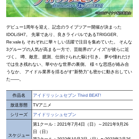
デビュー1周年を迎え、記念のライブツアー開催が決まった
IDOLiSH7。 先輩であり、良きライバルであるTRIGGER、
Re:valeも それぞれに華々しい活躍で注目を集めていた。 そんな
3グループの人気が高まる一方で、芸能界の“ノイズ”が彼らに近
づく。 噂、敵意、臆測、仕掛けられた駆け引き。 夢や憧れだけ
では生き残れない、華やかな世界の裏側。 様々な思惑が絡み合
うなか、 アイドル業界を揺るがす“新勢力”も密かに動き出してい
た――。
作品名
アイドリッシュセブン Third BEAT!
放送形態
TVアニメ
シリーズ
アイドリッシュセブン
第1クール：2021年7月4日（日）～2021年9月26
日（日）
スケジュー