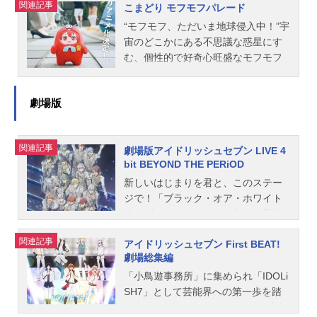
関連記事
イン・都志見文太監督：別所誠人シ
ナナ10周年イヤーpic.twitter.com/sD2
之介：佐藤拓也八乙女宗助：小西克
ザイン：深川可純総作画監督：猪股
表(C)BNOI/アイナナ製作委員会『ア
こまどり モフモフパレード
リーズ構成...
VW8jzkS—アイドリッシュセブン公
幸姉鷺カオル：川原慶久百：保志総
雅美 サトウミチオ美術監督：高橋
イドリッシュセブン』公式サイト
“モフモフ、ただいま地球侵入中！”宇
式＠大神万理(@iD7Mng_Ogami)Jan
一朗千：立花慎之介岡崎凛人：古川
麻穂色彩設計：篠原真理子2Dデザイ
『アイドリッシュセブン』公式X（T
宙のどこかにある不思議な惑星にす
uary25,2025作品名アイドリッシュセ
慎亥清悠：広瀬裕也狗丸トウマ：木
ン：髙橋清太(FUETE)撮影監督：津
witter） 「アイドリッシュセブン4
む、個性的で好奇心旺盛なモフモフ
ブン拮抗のクォーターシリーズアイ
村昴棗巳波：西山宏太朗御堂虎於：
田涼介CGディレクター：ヨシダ.ミキ
期」のグッズを探す
した存在、「モフモフ」。地球への
ドリッシュセブンスケジュール未発
近藤隆月雲了：高橋広樹スタッフ...
3Dワークス：井口光隆編集：右山章
侵入作戦を開始したモフモフたちが
表キャスト未発表スタッフ未発表(C)
太音響監督：濱野高年音楽：加藤達
劇場版
たどり着いたのは、人間たちが暮ら
BNOI/アイナナ製作委員会『アイドリ
也音楽制作：ランティスアニメーシ
しているらしき大きな棲家。はじめ
ッシュセブン』公式サイト『アイド
ョン制作：TROYCA製作：アイナナ
て見るすべてのモノにワクワクでド
リッシュセブン』公式X（Twitte
製作委員会(C)BNOI/アイナナ製作委
関連記事
キドキなモフモフたちによる、楽し
劇場版アイドリッシュセブン LIVE 4
r） 「アイドリッシュセブン拮抗のク
員会TVアニメ『アイドリッシュセブ
bit BEYOND THE PERiOD
くて、真剣で、小さな大冒険がはじ
ォーター」のグッズを探す
ン』公式サイトTVアニメ『アイド
まる。作品名こまどりモフモフパレ
新しいはじまりを君と、このステー
リ...
ードシリーズアイドリッシュセブン
ジで！「ブラック・オア・ホワイト
スケジュール2027年1月～テレ東系
ライブショーダウン」を争った男性
列6局ネットにてキャストモフリク：
アイドル界のトップランナーによる
関連記事
小野賢章モフイオ：増田俊樹モフヤ
アイドリッシュセブン First BEAT!
夢のライブが5月に開催！IDOLiSH
劇場総集編
マ：白井悠介モフミツ：代永翼モフ
7・TRIGGER・Re:vale・ŹOOĻそれ
タマ：KENNモフソウ：阿部敦モフナ
ぞれ異なる魅力を持つ4組のグループ
「小鳥遊事務所」に集められ「IDOLi
ギ：江口拓也モフガク：羽多野渉モ
が一堂に会し、壮大なライブエンタ
SH7」として芸能界への第一歩を踏
フテン：斉藤壮馬モフリュウ：佐藤
テインメントがいま幕を開ける！音
み出した7人。アイドルとしての未知