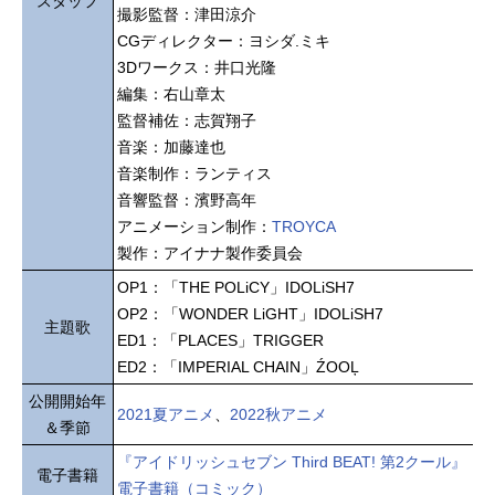
スタッフ
撮影監督：津田涼介
CGディレクター：ヨシダ.ミキ
3Dワークス：井口光隆
編集：右山章太
監督補佐：志賀翔子
音楽：加藤達也
音楽制作：ランティス
音響監督：濱野高年
アニメーション制作：
TROYCA
製作：アイナナ製作委員会
OP1：「THE POLiCY」IDOLiSH7
OP2：「WONDER LiGHT」IDOLiSH7
主題歌
ED1：「PLACES」TRIGGER
ED2：「IMPERIAL CHAIN」ŹOOĻ
公開開始年
2021夏アニメ
、
2022秋アニメ
＆季節
『アイドリッシュセブン Third BEAT! 第2クール』
電子書籍
電子書籍（コミック）