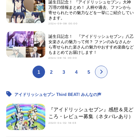
誕生日記念！ 『アイドリッシュセブン』大神
万理の情報まとめ！ 人柄や過去、ファンから
寄せられたその魅力などを一挙にご紹介してい
きます。
2024-09-08 00:00
誕生日記念！ 『アイドリッシュセブン』八乙
女楽さんの魅力って何？ ファンのみなさんか
ら寄せられた楽さんの魅力やおすすめ楽曲など
もまとめてお届けします！
2024-08-16 00:00
1
2
3
4
5
アイドリッシュセブン Third BEAT! みんなの声
『アイドリッシュセブン』感想＆見ど
ころ・レビュー募集（ネタバレあり）
2020-04-02 18:03