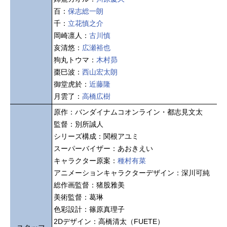
百：
保志総一朗
千：
立花慎之介
岡崎凛人：
古川慎
亥清悠：
広瀬裕也
狗丸トウマ：
木村昴
棗巳波：
西山宏太朗
御堂虎於：
近藤隆
月雲了：
高橋広樹
原作：バンダイナムコオンライン・都志見文太
監督：別所誠人
シリーズ構成：関根アユミ
スーパーバイザー：あおきえい
キャラクター原案：
種村有菜
アニメーションキャラクターデザイン：深川可純
総作画監督：猪股雅美
美術監督：葛琳
色彩設計：篠原真理子
2Dデザイン：高橋清太（FUETE）