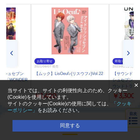
お取り寄せ
即取り
2021/06/07 発売
2023/03/01 発売
リッシュセブン
【ムック】LisOeuf♪(リスウフ♪)Vol.22
【サウンドトラ
ル OP「WONDER
シュセブン Thi
×
ウンドトラック U
当サイトでは、サイトの利便性向上のため、クッキー
￥1,400
￥3,300
(Cookie)を使用しています。
サイトのクッキー(Cookie)の使用に関しては、
「クッキ
ーポリシー」
をお読みください。
目次
同意する
最新ニュースランキング