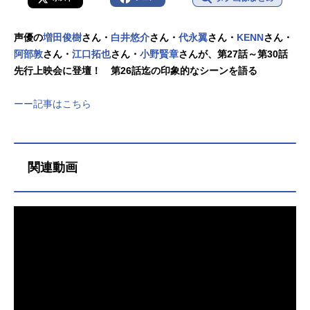
声優の
増田俊樹
さん・
白井悠介
さん・
代永翼
さん・
KENN
さん・
阿部敦
さん・
江口拓也
さん・
小野賢章
さんが、第27話～第30話
先行上映会に登壇！ 第26話迄の印象的なシーンを語る
ーー記事はこちら
関連動画