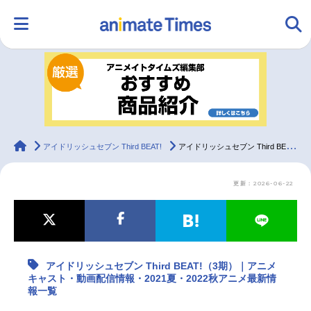
HOME
ランキング
アニメ
声優
ラジオ
みんなの声
グッズ
映画
animateTimes
アイドリッシュセブン Third BEAT!
アイドリッシュセブン Third BEAT!（3期）｜アニメキャスト・動画配信情報・2021夏・2022秋アニメ最新情報一覧
更新：2026-06-22
マンガ・ラノベ
ゲーム・アプリ
音楽
コスプレ
2.5次元
配信・Vtuber
トレンド
無料マンガ
アイドリッシュセブン Third BEAT!（3期）｜アニメ
最新記事一覧
キャスト・動画配信情報・2021夏・2022秋アニメ最新情
報一覧
アニメ記事一覧
声優記事一覧