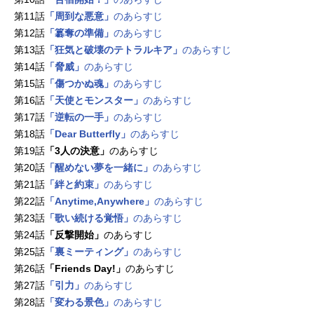
サイズ：26.5cm体重：58kg好きなも
第11話
「周到な悪意」
のあらすじ
の：歌をうたうこと、はちみつ入
第12話
「簒奪の準備」
のあらすじ
り...
第13話
「狂気と破壊のテトラルキア」
のあらすじ
第14話
「脅威」
のあらすじ
第15話
「傷つかぬ魂」
のあらすじ
第16話
「天使とモンスター」
のあらすじ
第17話
「逆転の一手」
のあらすじ
第18話
「Dear Butterfly」
のあらすじ
第19話
「3人の決意」
のあらすじ
第20話
「醒めない夢を一緒に」
のあらすじ
第21話
「絆と約束」
のあらすじ
第22話
「Anytime,Anywhere」
のあらすじ
第23話
「歌い続ける覚悟」
のあらすじ
第24話
「反撃開始」
のあらすじ
第25話
「裏ミーティング」
のあらすじ
第26話
「Friends Day!」
のあらすじ
第27話
「引力」
のあらすじ
第28話
「変わる景色」
のあらすじ