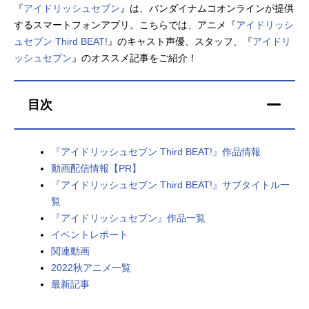
『
アイドリッシュセブン
』は、バンダイナムコオンラインが提供
アニメ映画一覧
実写化映画一覧
するスマートフォンアプリ。こちらでは、アニメ『
アイドリッシ
ュセブン Third BEAT!
』のキャスト声優、スタッフ、『
アイドリ
今期アニメ曜日別一覧
ッシュセブン
』のオススメ記事をご紹介！
春アニメ
夏アニメ
目次
秋アニメ
冬アニメ
男性声優/女性声優一覧
『アイドリッシュセブン Third BEAT!』作品情報
動画配信情報【PR】
FOLLOW US
『アイドリッシュセブン Third BEAT!』サブタイトル一
覧
『アイドリッシュセブン』作品一覧
イベントレポート
関連動画
2022秋アニメ一覧
最新記事