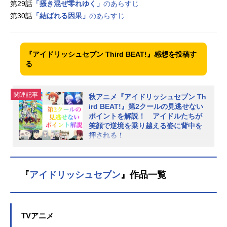
第29話
「掻き混ぜ零れゆく」
のあらすじ
第30話
「結ばれる因果」
のあらすじ
『アイドリッシュセブン Third BEAT!』感想を投稿す
る
関連記事
秋アニメ『アイドリッシュセブン Th
ird BEAT!』第2クールの見逃せない
ポイントを解説！ アイドルたちが
笑顔で逆境を乗り越える姿に背中を
押される！
2022年10月より放送中のTVアニメ
『アイドリッシュセブンThirdBEA
T!』第2クール。月雲社長の策略によ
『
アイドリッシュセブン
』作品一覧
り、アイドルたちは窮地へ追い込ま
れていきます。本記事では、『アイ
ドリッシュセブンThirdBEAT!』の見
どころをご紹介！ IDOLiSH7、TRI
TVアニメ
GGER、Re:vale、ŹOOĻの各グルー