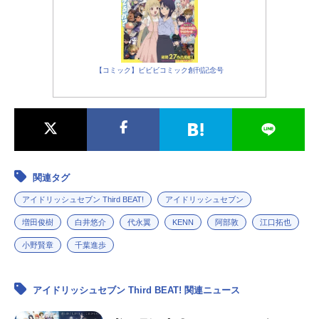
ングを紹介します。更新：2023年1
月11日2022秋アニメ一覧・4人はそ
れぞれウソをつく・BLEACH千年血
戦篇・DoItYourself!!-どぅー・いっ
と・ゆあせるふ-・EDENSZERO・O
【コミック】ビビビコミック創刊記念号
NI～神...
関連タグ
アイドリッシュセブン Third BEAT!
アイドリッシュセブン
増田俊樹
白井悠介
代永翼
KENN
阿部敦
江口拓也
小野賢章
千葉進歩
アイドリッシュセブン Third BEAT! 関連ニュース