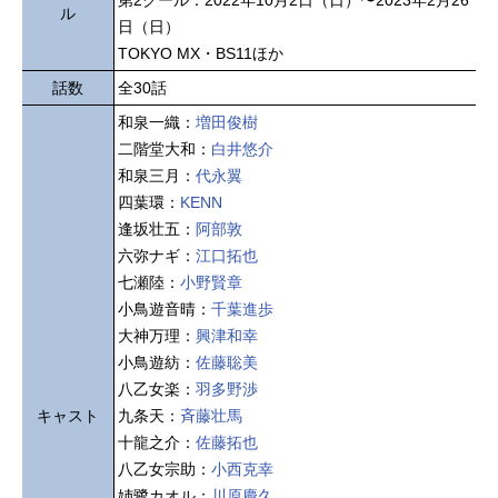
第2クール：2022年10月2日（日）〜2023年2月26
ル
日（日）
TOKYO MX・BS11ほか
話数
全30話
和泉一織：
増田俊樹
二階堂大和：
白井悠介
和泉三月：
代永翼
四葉環：
KENN
逢坂壮五：
阿部敦
六弥ナギ：
江口拓也
七瀬陸：
小野賢章
小鳥遊音晴：
千葉進歩
大神万理：
興津和幸
小鳥遊紡：
佐藤聡美
八乙女楽：
羽多野渉
キャスト
九条天：
斉藤壮馬
十龍之介：
佐藤拓也
八乙女宗助：
小西克幸
姉鷺カオル：
川原慶久