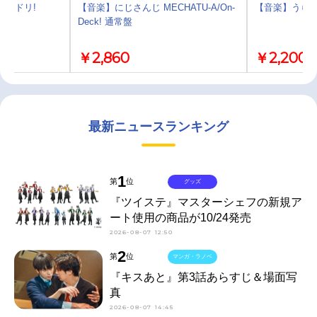
 バンドリ!
【音楽】にじさんじ MECHATU-A/On-
【音楽】うらたぬき
Deck! 通常盤
￥2,860
￥2,200
最新ニュースランキング
1
第
位
グッズ
『ツイステ』マスターシェフの新規ア
ート使用の商品が10/24発売
2026-08-07 12:50
2
第
位
マンガ・ラノベ
『キスあと』第3話あらすじ＆場面写
真
2026-08-07 14:45