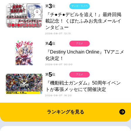
3
第
位
マンガ・ラノベ
『チ●チ●デビルを追え！』最終回掲
載記念！ くぼたふみお先生メールイ
ンタビュー
2026-08-07 12:15
4
第
位
アニメ
『Destiny Unchain Online』TVアニメ
化決定！
2026-08-07 00:00
5
第
位
アニメ
『機動戦士ガンダム』50周年イベン
トが幕張メッセにて開催決定
2026-08-07 16:20
ランキングを見る