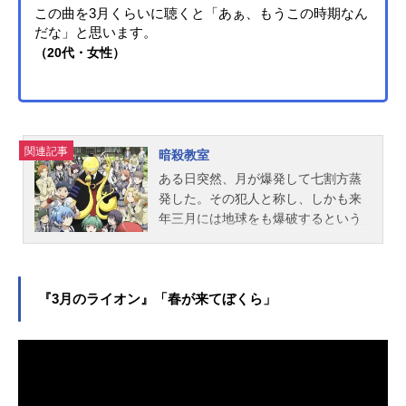
この曲を3月くらいに聴くと「あぁ、もうこの時期なん
だな」と思います。
（20代・女性）
関連記事
暗殺教室
ある日突然、月が爆発して七割方蒸
発した。その犯人と称し、しかも来
年三月には地球をも爆破するという
超生物がやってきたのは、何故か中
学校の教室。なんとここで教師をす
るというのだ。人知を超えた能力を
持ち、軍隊でも殺せないその怪物の
『3月のライオン』「春が来てぼくら」
暗殺を、各国首脳はやむをえずその
クラス…椚ヶ丘中学校三年E組の生徒
に委ねる事になる。成功報酬は百億
円!落ちこぼれクラス、「エンドのE
組」の生徒たちは、卒業までにこの