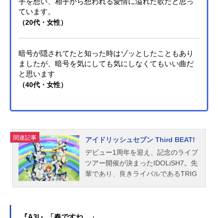
手を想い、相手から想われる愛情に溢れた歌だと思っ
ています。
（20代・女性）
暗号が隠されてたと知った時はゾッとしたこともあり
ましたが、暗号を気にしても気にしなくてもいい曲だ
と思います
（40代・女性）
関連記事
アイドリッシュセブン Third BEAT!
デビュー1周年を迎え、記念のライブ
ツアー開催が決まったIDOLiSH7。先
輩であり、良きライバルであるTRIG
GER、Re:valeもそれぞれに華々しい
活躍で注目を集めていた。そんな3グ
ループの人気が高まる一方で、芸能
界の“ノイズ”が彼らに近づく。噂、敵
『A3!』「春ですね。」