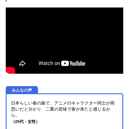
たあなた。元舞台役者のあなたが出
会ったのは―…【・借金まみれ！・
お客ゼロ！・劇団員たった1名！】か
つての栄光を失った潰れかけのボロ
劇団！ひょんなことからその劇団を
立て直す事になったあなたは、劇団
の主宰兼『総監督』を任されること
になって―…？作品名A3!スケジュー
ル2017年1月27日（金）～配信キャ
スト【春組】佐久間咲也：酒井広大
碓氷真澄：白井悠介皆木綴：西山宏
太朗茅ヶ崎至：浅沼晋太郎シトロ
ン：五十嵐雅卯木千景：羽多野渉
【夏組】皇天馬：江口拓也瑠璃川
幸：土岐隼一向坂椋：山谷祥生斑鳩
みんなの声
三角：廣瀬大介三好一成：赤澤燈兵
頭九門：畠中祐【秋組】摂津万里：
日本らしい春の曲で、アニメのキャラクター同士が両
沢城千春兵頭十座：武内駿輔七尾太
思いだと分かり、二重の意味で春が来たと感じるか
一：濱健人伏見臣：熊谷健太郎古市
ら。
左京：帆世雄一泉田莇：小西成弥
（20代・女性）
【冬組】月岡紬：田丸篤志高遠丞：