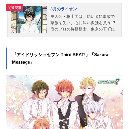
輝...
関連記事
3月のライオン
主人公・桐山零は、幼い頃に事故で
家族を失い、心に深い孤独を負う17
歳のプロの将棋棋士。東京の下町に
一人で暮らす零は、あかり・ひな
た・モモという３姉妹と出会い、少
しずつ変わり始めていく――。これ
は、様々な人間が何かを取り戻して
『アイドリッシュセブン Third BEAT!』「Sakura
いく、優しい物語。そして、戦いの
Message」
物語。作品名3月のライオン放送形態
TVアニメスケジュール2016年10月8
日（土）～2017年3月18日（土）NH
K総合にて話数全22話キャスト桐山
零：河西健吾川本あかり：茅野愛衣
川本ひなた：花澤香菜川本モモ：久
野美咲二海堂晴信：岡本信彦幸田香
子：井上麻里奈高橋勇介：細谷佳正
島田開：三木眞一郎三角龍雪：杉田
智和松本一砂：木村昴川本相米二：