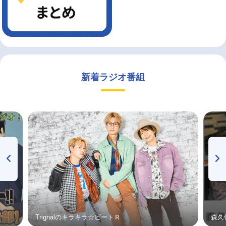
新着ラジオ番組
Trignalのキラキラ☆ビートＲ
森久