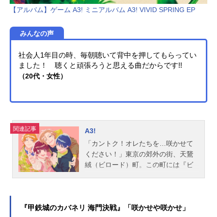
幸姉鷺カオル：川原慶久百：保志総
【アルバム】ゲーム A3! ミニアルバム A3! VIVID SPRING EP
一朗千：立花慎之介岡崎凛人：古川
慎亥清悠：広瀬裕也狗丸トウマ：木
みんなの声
村昴棗巳波：西山宏太朗御堂虎於：
近藤隆月雲了：高橋広樹スタッフ...
社会人1年目の時、毎朝聴いて背中を押してもらってい
ました！ 聴くと頑張ろうと思える曲だからです!!
（20代・女性）
関連記事
A3!
「カントク！オレたちを…咲かせて
ください！」東京の郊外の街、天鵞
絨（ビロード）町。この町には『ビ
ロードウェイ』と呼ばれる通りがあ
り、多くの劇団が拠点にする劇団員
の聖地となっている。突然届いた一
通の手紙を頼りにこの地に降り立っ
『甲鉄城のカバネリ 海門決戦』「咲かせや咲かせ」