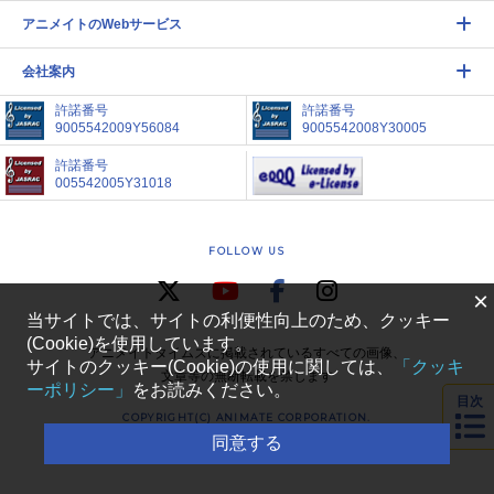
アニメイトのWebサービス
会社案内
許諾番号
許諾番号
9005542009Y56084
9005542008Y30005
許諾番号
005542005Y31018
FOLLOW US
×
当サイトでは、サイトの利便性向上のため、クッキー
(Cookie)を使用しています。
アニメイトタイムズに掲載されているすべての画像、
サイトのクッキー(Cookie)の使用に関しては、
「クッキ
文章等の無断転載を禁じます
ーポリシー」
をお読みください。
目次
COPYRIGHT(C) ANIMATE CORPORATION.
ALL RIGHTS RESERVED
同意する