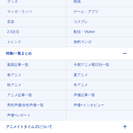
グッズ
映画
マンガ・ラノベ
ゲーム・アプリ
音楽
コスプレ
2.5次元
配信・Vtuber
トレンド
無料マンガ
特集/一覧まとめ
最新記事一覧
今期アニメ曜日別一覧
春アニメ
夏アニメ
秋アニメ
冬アニメ
アニメ記事一覧
声優記事一覧
男性声優/女性声優一覧
声優×インタビュー
声優×レポート
アニメイトタイムズについて