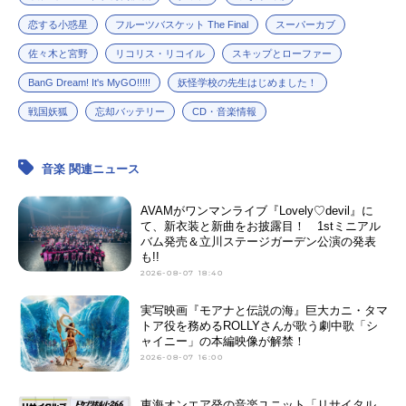
恋する小惑星
フルーツバスケット The Final
スーパーカブ
佐々木と宮野
リコリス・リコイル
スキップとローファー
BanG Dream! It's MyGO!!!!!
妖怪学校の先生はじめました！
戦国妖狐
忘却バッテリー
CD・音楽情報
音楽 関連ニュース
AVAMがワンマンライブ『Lovely♡devil』に
て、新衣装と新曲をお披露目！ 1stミニアル
バム発売＆立川ステージガーデン公演の発表
も!!
2026-08-07 18:40
実写映画『モアナと伝説の海』巨大カニ・タマ
トア役を務めるROLLYさんが歌う劇中歌「シ
ャイニー」の本編映像が解禁！
2026-08-07 16:00
東海オンエア発の音楽ユニット「リサイタル