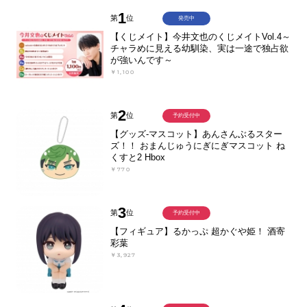
1
第
位
発売中
【くじメイト】今井文也のくじメイトVol.4～
チャラめに見える幼馴染、実は一途で独占欲
が強いんです～
￥1,100
2
第
位
予約受付中
【グッズ-マスコット】あんさんぶるスター
ズ！！ おまんじゅうにぎにぎマスコット ね
くすと2 Hbox
￥770
3
第
位
予約受付中
【フィギュア】るかっぷ 超かぐや姫！ 酒寄
彩葉
￥3,927