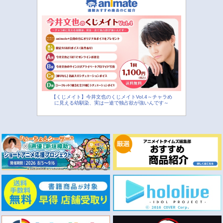
【くじメイト】今井文也のくじメイトVol.4～チャラめ
に見える幼馴染、実は一途で独占欲が強いんです～