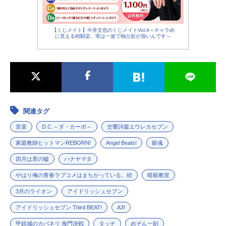
路、虎落、海門の民と「連合軍」を
結成し、カバネ撃退の策を立てるの
だが、「海門」の地にはある“秘密”が
【くじメイト】今井文也のくじメイトVol.4～チャラめ
に見える幼馴染、実は一途で独占欲が強いんです～
隠されていたのだった―。作品名甲
鉄城のカバネリ海門決戦放送形態劇
場版アニメシリーズ甲鉄城のカバネ
リスケジュール2019年5月10日
（金）キャスト生駒：畠中祐無名：
千本木彩花菖蒲：内田真礼来栖：増
田俊樹鰍：沖佳苗侑那：伊瀬茉莉也
関連タグ
巣刈：逢坂良太吉備土：佐藤健輔鈴
音楽
D.C.～ダ・カーポ～
交響詩篇エウレカセブン
木：マックスウェル・パワーズ景
之：三木眞一郎スタッフ監督：荒木
家庭教師ヒットマンREBORN!
Angel Beats!
銀魂
哲郎シリーズ構成：大河内一楼脚
四月は君の嘘
ハナヤマタ
本：荒木哲郎キャラクター原案：美
樹本晴彦音楽：澤野弘之アニメーシ
やはり俺の青春ラブコメはまちがっている。続
暗殺教室
ョン制作...
3月のライオン
アイドリッシュセブン
アイドリッシュセブン Third BEAT!
A3!
甲鉄城のカバネリ 海門決戦
タッチ
めぞん一刻