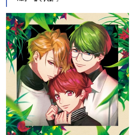
意、臆測、仕掛けられた駆け引き。
夢や憧れだけでは生き残れない、華
やかな世界の裏側。様々な思惑が絡
み合うなか、アイドル業界を揺るが
す“新勢力”も密かに動き出していた―
―。作品名アイドリッシュセブンThir
dBEAT!放送形態TVアニメシリーズア
イドリッシュセブンスケジュール第1
クール：2021年7月4日（日）～2021
年9月26日（日）第2クール：2022年
10月2日（日）〜2023年2月26日
（日）TOKYOMX・BS11ほか話数全
30話キャスト和泉一織：増田俊樹二
階堂大和：白井悠介和泉三月：代永
翼四葉環：KENN逢坂壮五：阿部敦六
弥ナギ：江口拓也七瀬陸：小野賢章
小鳥遊音晴：千葉進歩大神万理：興
津和幸小鳥遊紡：佐藤聡美八乙女
楽：羽多野渉九条天：斉藤壮馬十龍
之介：佐藤拓也八乙女宗助：小西克