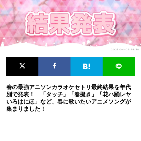
アニメ映画一覧
実写化映画一覧
今期アニメ曜日別一覧
春アニメ
夏アニメ
2025-04-09 18:30
秋アニメ
冬アニメ
男性声優/女性声優一覧
FOLLOW US
春の最強アニソンカラオケセトリ最終結果を年代
別で発表！ 「タッチ」「春擬き」「花ハ踊レヤ
いろはにほ」など、春に歌いたいアニメソングが
集まりました！