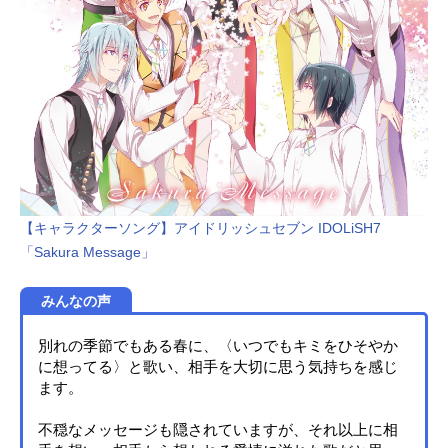
千葉繁幸田柾近：大川透林田高志：
櫻井孝宏スタッフ原作：羽海野チカ
（白泉社ヤングアニマル連載）監
督：新房昭之キャラクターデザイ
ン：杉山延寛美術設定：名倉靖博美
術監督：田村せいき音響監督：亀山
俊樹音楽：橋本由香利アニメーショ
ン制作：シャフト製作：「3月のライ
オン」アニメ製作委員会主題歌OP
1：「アンサー」BUMPOFCHICKEN
OP2：「さよならバイスタンダー」Y
【キャラクターソング】アイドリッシュセブン IDOLiSH7
UKIED1：「ファイター」BUMPOFC
「Sakura Message」
HICKENED2：「orion」米津玄師公
開開始年＆季節2016秋アニメ(C)羽海
みんなの声
野チカ・白泉社／...
別れの季節でもある春に、〈いつでもキミをひそやか
に想ってる〉と歌い、相手を大切に思う気持ちを感じ
ます。
不穏なメッセージも隠されていますが、それ以上に相