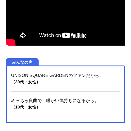
暗殺対象の教師、「殺せんせー」を
殺せるのか…!?作品名暗殺教室放送
形態TVアニメスケジュール2015年1
月9日（金）～2015年6月19日（金）
フジテレビほか話数全22話キャスト
殺せんせー：福山潤烏間惟臣：杉田
智和イリーナ・イェラビッチ：伊藤
静潮田渚：渕上舞茅野カエデ：洲崎
綾赤羽業：岡本信彦磯貝悠馬：逢坂
良太岡島大河：内藤玲岡野ひなた：
みんなの声
田中美海奥田愛美：矢作紗友里片岡
メグ：松浦チエ神崎有希子：佐藤聡
UNISON SQUARE GARDENのファンだから。
美木村正義：川辺俊介倉橋陽菜乃：
（30代・女性）
金元寿子菅谷創介：宮下栄治杉野友
人：山谷祥生竹林孝太郎：水島大宙
千葉龍之介：間島淳司寺坂竜馬：木
めっちゃ良曲で、暖かい気持ちになるから。
村昴中村莉桜：沼倉愛美狭間綺
（10代・女性）
羅々：斎藤楓子速水凛香：河原木志
穂原寿美鈴：日野美歩不破優月：植
田佳奈前原陽斗：浅沼晋太郎三村航