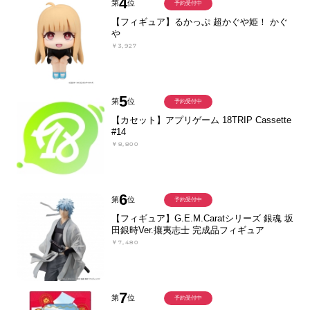
4
第
位
予約受付中
【フィギュア】るかっぷ 超かぐや姫！ かぐ
や
￥3,927
5
第
位
予約受付中
【カセット】アプリゲーム 18TRIP Cassette
#14
￥8,800
6
第
位
予約受付中
【フィギュア】G.E.M.Caratシリーズ 銀魂 坂
田銀時Ver.攘夷志士 完成品フィギュア
￥7,480
7
第
位
予約受付中