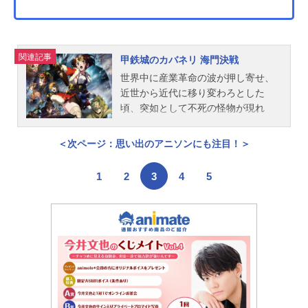
佐藤拓也御影密：寺島惇太有栖川
誉：豊永利行雪白東：柿原徹也ガ
イ：日野聡松川伊助：小西克幸鹿島
雄三：楠大典迫田ケン：野上翔芹沢
関連記事
甲鉄城のカバネリ 海門決戦
灯：小林千晃...
世界中に産業革命の波が押し寄せ、
近世から近代に移り変わろとした
頃、突如として不死の怪物が現れ
た。後にカバネと呼ばれる事になる
それらは、鋼鉄の皮膜に覆われた心
＜次ページ：思い出のアニソンにも注目！＞
臓を持ち、噛んだ者までもカバネに
してしまう。カバネは爆発的に増殖
1
2
3
4
5
し、全世界を覆い尽くしていった。
極東の島国である日ノ本で、分厚い
装甲に覆われた蒸気機関車、通称・
駿城の一つ、甲鉄城に乗り込んだ生
駒たちは、熾烈な戦いを潜り抜け、
カバネと人の新たな攻防戦の地、日
本海に面する廃坑駅「海門」に辿り
ついた。生駒たちは、同じくカバネ
から「海門」を奪取せんとする、玄