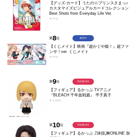
【グッズ-カード】うたの☆プリンスさまっ♪
カスタマイズビジュアルカードコレクション
Best Shots from Everyday Life Ver.
￥770
8
第
位
発売中
【くじメイト】映画『超かぐや姫！』超ファ
ンサ！ver. くじメイト
￥770
9
第
位
予約受付中
【フィギュア】るかっぷ TVアニメ
『BLEACH 千年血戦篇』 平子真子
￥4,020
10
第
位
予約受付中
【フィギュア】るかっぷ 刀剣乱舞ONLINE 加