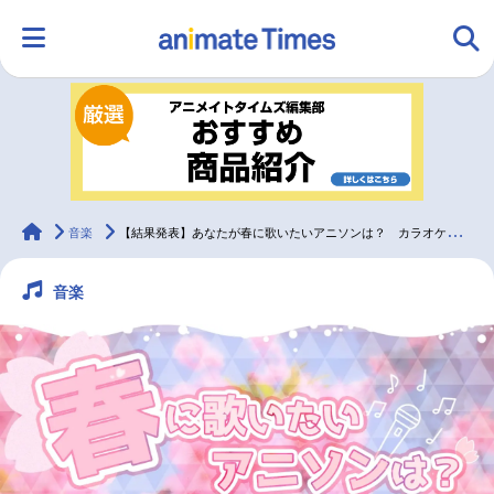
HOME
ランキング
アニメ
声優
ラジオ
みんなの声
グッズ
映画
animateTimes
音楽
【結果発表】あなたが春に歌いたいアニソンは？ カラオケセトリを作ろう
音楽
マンガ・ラノベ
ゲーム・アプリ
音楽
コスプレ
2.5次元
配信・Vtuber
トレンド
無料マンガ
最新記事一覧
アニメ記事一覧
声優記事一覧