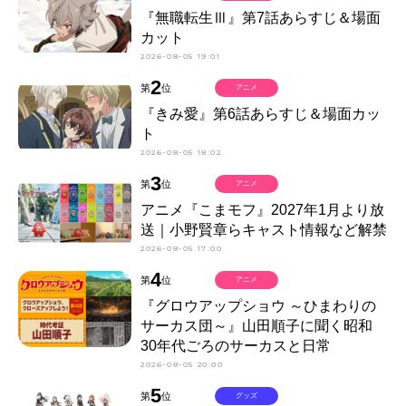
『無職転生Ⅲ』第7話あらすじ＆場面
カット
2026-08-05 19:01
2
第
位
アニメ
『きみ愛』第6話あらすじ＆場面カッ
ト
2026-08-05 18:02
3
第
位
アニメ
アニメ『こまモフ』2027年1月より放
送｜小野賢章らキャスト情報など解禁
2026-08-05 17:00
4
第
位
アニメ
『グロウアップショウ ～ひまわりの
サーカス団～』山田順子に聞く昭和
30年代ごろのサーカスと日常
2026-08-05 20:00
5
第
位
グッズ