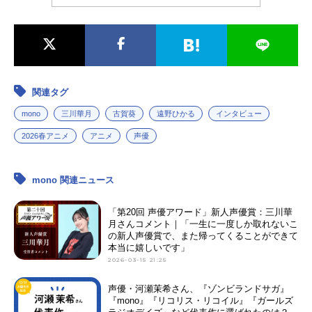
関連タグ
mono
三川華月
古賀葵
遠野ひかる
インタビュー
2026春アニメ
アニメ
声優
mono 関連ニュース
「第20回 声優アワード」新人声優賞：三川華
月さんコメント｜「一生に一度しか取れないこ
の新人声優賞で、また帰ってくることができて
本当に嬉しいです」
2026-03-15 21:25
声優・河瀬茉希さん、『ゾンビランドサガ』
『mono』『リコリス・リコイル』『ガールズ