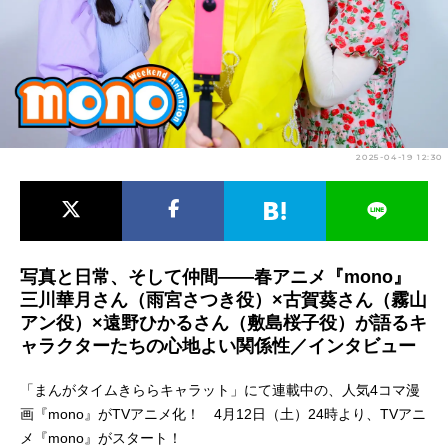
アニメ映画一覧
実写化映画一覧
今期アニメ曜日別一覧
春アニメ
夏アニメ
2025-04-19 12:30
秋アニメ
冬アニメ
男性声優/女性声優一覧
FOLLOW US
写真と日常、そして仲間――春アニメ『mono』
三川華月さん（雨宮さつき役）×古賀葵さん（霧山
アン役）×遠野ひかるさん（敷島桜子役）が語るキ
ャラクターたちの心地よい関係性／インタビュー
「まんがタイムきららキャラット」にて連載中の、人気4コマ漫
画『mono』がTVアニメ化！ 4月12日（土）24時より、TVアニ
メ『mono』がスタート！