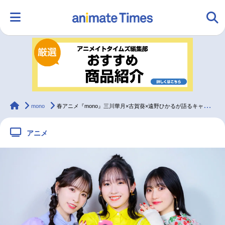
HOME
ランキング
アニメ
声優
ラジオ
みんなの声
グッズ
映画
animateTimes
mono
春アニメ『mono』三川華月×古賀葵×遠野ひかるが語るキャラたちの心地よい関係性
アニメ
マンガ・ラノベ
ゲーム・アプリ
音楽
コスプレ
2.5次元
配信・Vtuber
トレンド
無料マンガ
最新記事一覧
アニメ記事一覧
声優記事一覧