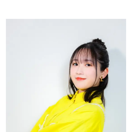
猛夫編集：柳圭介音...