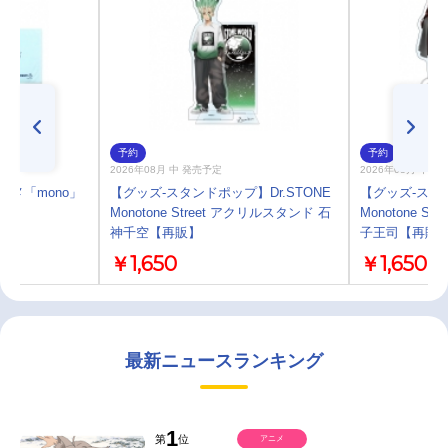
予約
予約
2026年08月 中 発売予定
2026年08月 中 
ニメ「mono」
【グッズ-スタンドポップ】Dr.STONE
【グッズ-スタン
】
Monotone Street アクリルスタンド 石
Monotone S
神千空【再販】
子王司【再販
￥1,650
￥1,650
最新ニュースランキング
1
第
位
アニメ