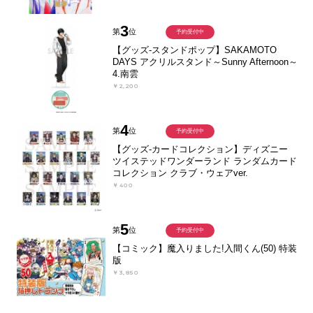
3
第
位
予約受付中
【グッズ-スタンドポップ】SAKAMOTO
DAYS アクリルスタンド～Sunny Afternoon～
4.南雲
￥2,200
4
第
位
予約受付中
【グッズ-カードコレクション】ディズニー
ツイステッドワンダーランド ランダムカード
コレクション クラブ・ウェアver.
￥400
5
第
位
予約受付中
【コミック】魔入りました!入間くん(50) 特装
版
￥3,850