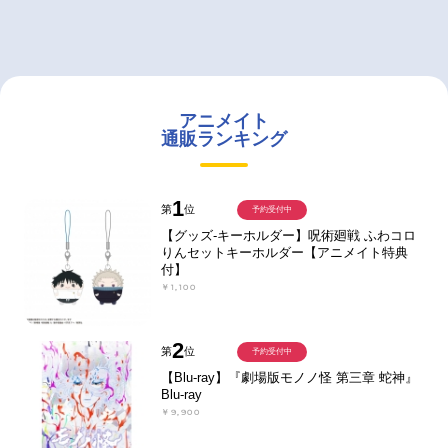
アニメイト
通販ランキング
1
第
位
予約受付中
【グッズ-キーホルダー】呪術廻戦 ふわコロ
りんセットキーホルダー【アニメイト特典
付】
￥1,100
2
第
位
予約受付中
【Blu-ray】『劇場版モノノ怪 第三章 蛇神』
Blu-ray
￥9,900