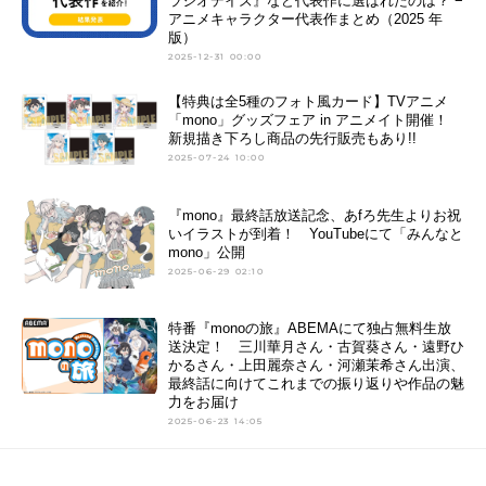
ラジオデイズ』など代表作に選ばれたのは？ −
アニメキャラクター代表作まとめ（2025 年
版）
2025-12-31 00:00
【特典は全5種のフォト風カード】TVアニメ
「mono」グッズフェア in アニメイト開催！
新規描き下ろし商品の先行販売もあり!!
2025-07-24 10:00
『mono』最終話放送記念、あfろ先生よりお祝
いイラストが到着！ YouTubeにて「みんなと
mono」公開
2025-06-29 02:10
特番『monoの旅』ABEMAにて独占無料生放
送決定！ 三川華月さん・古賀葵さん・遠野ひ
かるさん・上田麗奈さん・河瀬茉希さん出演、
最終話に向けてこれまでの振り返りや作品の魅
力をお届け
2025-06-23 14:05