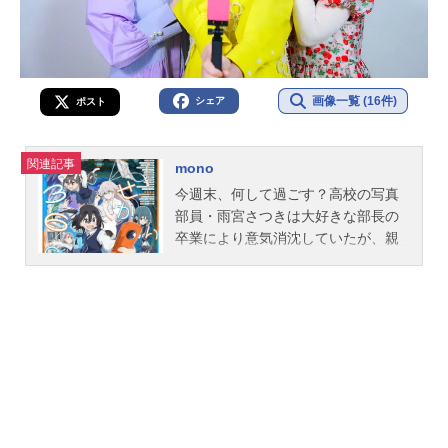
画像一覧 (16件)
シェア
ポスト
関連記事
mono
今週末、何して過ごす？高校の写真
部員・雨宮さつきは大好きな部長の
卒業により意気消沈していたが、親
友でもう1人の部員の霧山アンからの
激励により、再び部活動を頑張る決
心をする。しかし、さつきが意気込
んでオークションで購入した360°カ
メラが届かない。アンが出品者を調
べると学校のすぐ傍に住んでいるら
しい……。さつきとアンが出品者の
住所を訪れるとそこには駄菓子屋
が。2人はそこで漫画家の秋山春乃と