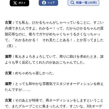
画像一覧 (16件)
シェア
ポスト
古賀：
でも私も、ひかるちゃんがしゃべっていることに、すごい
共感できたんですよ。わかるー！って。だからひかるちゃんの質
疑応答なのに、後ろでガヤがめちゃくちゃうるさくなっちゃっ
て。「わかるわかる！ それ見たことある！」とか言ってました
（笑）。
遠野：
私もきょろきょろしていて、周りに助けを求めたとき、誰
よりも早く反応してくれたのがあおこちゃんでした。
古賀：
めちゃめちゃ楽しかった。
遠野：
とっても和やかな雰囲気でスタジオオーディションを終え
たんですが……。
古賀：
そのあとが特殊で、再オーディションをしますということ
で、またグループごとに集まったんです。すごいな、3次オーデ