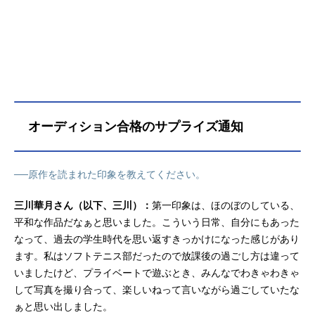
出会い、「マンガのモデルになって
欲しい」という依頼を受ける。元映
画研究部の敷島桜子を加え写真部と
合併した「シネフォト研究部」は、
春乃の取材に協力することになる
が……？作品名mono放送形態TVア
ニメスケジュール2025年4月12日
（土）〜2025年6月28日（土）TOKY
オーディション合格のサプライズ通知
OMX・BS11ほか話数全12話キャスト
雨宮さつき：三川華月霧山アン：古
賀葵敷島桜子：遠野ひかる秋山春
──原作を読まれた印象を教えてください。
乃：上田麗奈駒田華子：河瀬茉希ク
ロクマ先生：羊宮妃那スタッフ原
三川華月さん（以下、三川）：
第一印象は、ほのぼのしている、
作：あfろ（芳文社『まんがタイムき
平和な作品だなぁと思いました。こういう日常、自分にもあった
ららキャラット』）COMMENT監
なって、過去の学生時代を思い返すきっかけになった感じがあり
督：愛敬亮太助監督：諸冨直也キャ
ラクターデザイン：宮原拓也シリー
ます。私はソフトテニス部だったので放課後の過ごし方は違って
ズ構成：米内山陽子美術監督：藤井
いましたけど、プライベートで遊ぶとき、みんなでわきゃわきゃ
里咲 野村正信色彩監督：小松さく
して写真を撮り合って、楽しいねって言いながら過ごしていたな
らCG監督：小川耕平撮影監督：荻原
ぁと思い出しました。