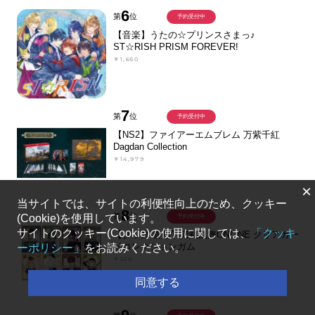
6
第
位
予約受付中
【音楽】うたの☆プリンスさまっ♪
ST☆RISH PRISM FOREVER!
￥1,650
7
第
位
予約受付中
【NS2】ファイアーエムブレム 万紫千紅
Dagdan Collection
￥14,979
×
当サイトでは、サイトの利便性向上のため、クッキー
8
第
位
(Cookie)を使用しています。
予約受付中
サイトのクッキー(Cookie)の使用に関しては、
「クッキ
【グッズ-食品】刀剣乱舞ONLINE クリアカー
ドコレクションガム
ーポリシー」
をお読みください。
￥220
同意する