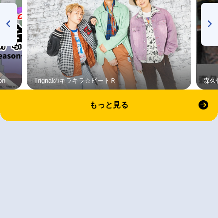
on
Trignalのキラキラ☆ビートＲ
森久
もっと見る