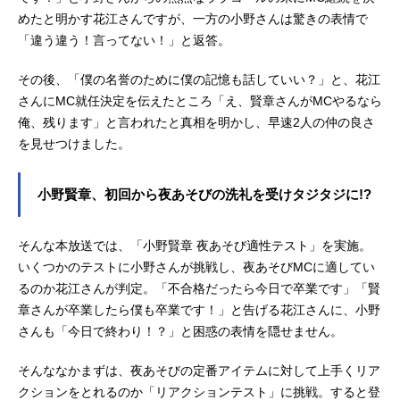
めたと明かす花江さんですが、一方の小野さんは驚きの表情で
「違う違う！言ってない！」と返答。
その後、「僕の名誉のために僕の記憶も話していい？」と、花江
さんにMC就任決定を伝えたところ「え、賢章さんがMCやるなら
俺、残ります」と言われたと真相を明かし、早速2人の仲の良さ
を見せつけました。
小野賢章、初回から夜あそびの洗礼を受けタジタジに!?
そんな本放送では、「小野賢章 夜あそび適性テスト」を実施。
いくつかのテストに小野さんが挑戦し、夜あそびMCに適してい
るのか花江さんが判定。「不合格だったら今日で卒業です」「賢
章さんが卒業したら僕も卒業です！」と告げる花江さんに、小野
さんも「今日で終わり！？」と困惑の表情を隠せません。
そんななかまずは、夜あそびの定番アイテムに対して上手くリア
クションをとれるのか「リアクションテスト」に挑戦。すると登