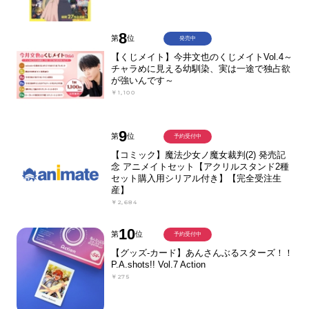
8
第
位
発売中
【くじメイト】今井文也のくじメイトVol.4～
チャラめに見える幼馴染、実は一途で独占欲
が強いんです～
￥1,100
9
第
位
予約受付中
【コミック】魔法少女ノ魔女裁判(2) 発売記
念 アニメイトセット【アクリルスタンド2種
セット購入用シリアル付き】【完全受注生
産】
￥2,684
10
第
位
予約受付中
【グッズ-カード】あんさんぶるスターズ！！
P.A.shots!! Vol.7 Action
￥275