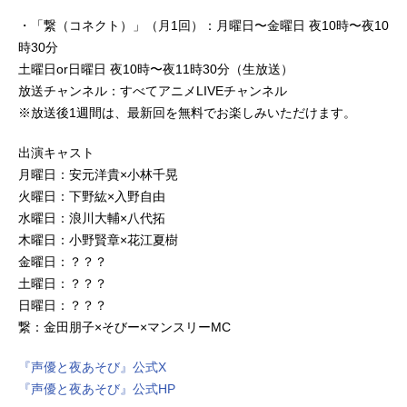
・「繋（コネクト）」（月1回）：月曜日〜金曜日 夜10時〜夜10
時30分
土曜日or日曜日 夜10時〜夜11時30分（生放送）
放送チャンネル：すべてアニメLIVEチャンネル
※放送後1週間は、最新回を無料でお楽しみいただけます。
出演キャスト
月曜日：安元洋貴×小林千晃
火曜日：下野紘×入野自由
水曜日：浪川大輔×八代拓
木曜日：小野賢章×花江夏樹
金曜日：？？？
土曜日：？？？
日曜日：？？？
繋：金田朋子×そびー×マンスリーMC
『声優と夜あそび』公式X
『声優と夜あそび』公式HP