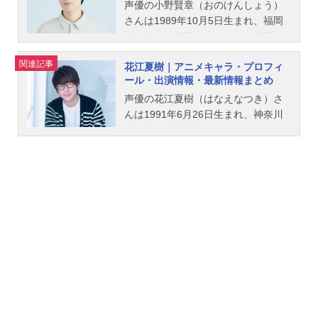
声優の小野賢章（おのけんしょう）
さんは1989年10月5日生まれ、福岡
県出身。『黒子のバスケ』の黒子テ
ツヤ役をはじめ、『アイドリッシュ
関連記事
花江夏樹｜アニメキャラ・プロフィ
セブン』の七瀬陸役など、人気作品
ール・出演情報・最新情報まとめ
のキャラクターを多く演じていま
す。こちらでは、小野賢章さんのオ
声優の花江夏樹（はなえなつき）さ
ススメ記事をご紹介！
んは1991年6月26日生まれ、神奈川
県出身。『東京喰種トーキョーグー
ル』の金木研役をはじめ、『鬼滅の
刃』の竈門炭治郎役など、人気作品
のキャラクターを多く演じていま
す。こちらでは、花江夏樹さんのオ
ススメ記事をご紹介！