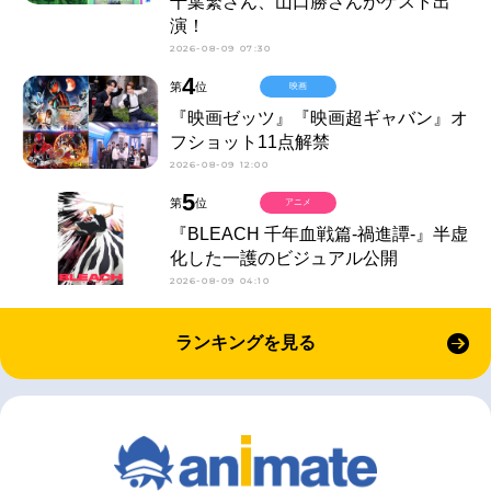
千葉繁さん、山口勝さんがゲスト出
演！
2026-08-09 07:30
4
第
位
映画
『映画ゼッツ』『映画超ギャバン』オ
フショット11点解禁
2026-08-09 12:00
5
第
位
アニメ
『BLEACH 千年血戦篇-禍進譚-』半虚
化した一護のビジュアル公開
2026-08-09 04:10
ランキングを見る