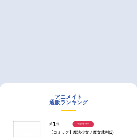
アニメイト
通販ランキング
1
第
位
予約受付中
【コミック】魔法少女ノ魔女裁判(2)