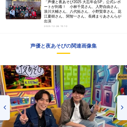
「声優と夜あそび2025 大忘年会SP」公式レポ
ートが到着！ 小林千晃さん、入野自由さん、
浪川大輔さん、八代拓さん、小野賢章さん、花
江夏樹さん、関智一さん、長縄まりあさんらが
出演
2025-12-26 15:10
声優と夜あそびの関連画像集