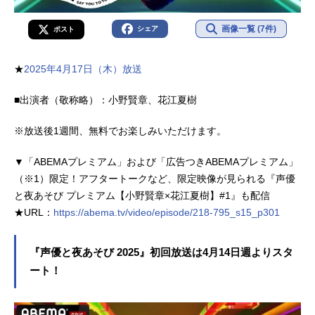
画像一覧 (7件)
シェア
ポスト
★
2025年4月17日（木）放送
■出演者（敬称略）：小野賢章、花江夏樹
※放送後1週間、無料でお楽しみいただけます。
▼「ABEMAプレミアム」および「広告つきABEMAプレミアム」
（※1）限定！アフタートークなど、限定映像が見られる『声優
と夜あそび プレミアム【小野賢章×花江夏樹】#1』も配信
★URL：
https://abema.tv/video/episode/218-795_s15_p301
『声優と夜あそび 2025』初回放送は4月14日週よりスタ
ート！