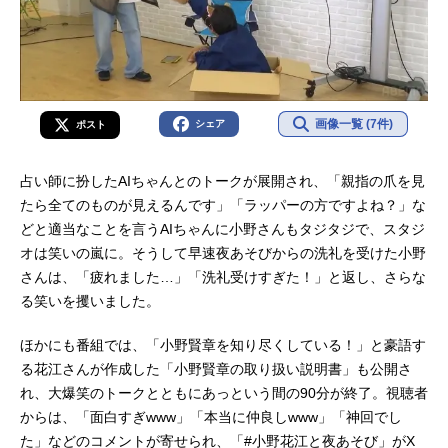
画像一覧 (7件)
シェア
ポスト
占い師に扮したAIちゃんとのトークが展開され、「親指の爪を見
たら全てのものが見えるんです」「ラッパーの方ですよね？」な
どと適当なことを言うAIちゃんに小野さんもタジタジで、スタジ
オは笑いの嵐に。そうして早速夜あそびからの洗礼を受けた小野
さんは、「疲れました…」「洗礼受けすぎた！」と返し、さらな
る笑いを攫いました。
ほかにも番組では、「小野賢章を知り尽くしている！」と豪語す
る花江さんが作成した「小野賢章の取り扱い説明書」も公開さ
れ、大爆笑のトークとともにあっという間の90分が終了。視聴者
からは、「面白すぎwww」「本当に仲良しwww」「神回でし
た」などのコメントが寄せられ、「#小野花江と夜あそび」がX