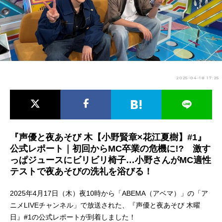
アニメ映画一覧
実写化映画一覧
今期アニメ曜日別一覧
春アニメ
夏アニメ
2025-04-18 17:25
秋アニメ
冬アニメ
男性声優/女性声優一覧
FOLLOW US
『声優と夜あそび 木【小野賢章×花江夏樹】#1』
公式レポート｜初回からMC卒業の危機に!? 激す
っぱジュースにビリビリ椅子…小野さんがMC適性
テストで夜あそびの洗礼を浴びる！
2025年4月17日（木）夜10時から「ABEMA（アベマ）」の「ア
ニメLIVEチャンネル」で放送された、『声優と夜あそび 木曜
日』#1の公式レポートが到着しました！