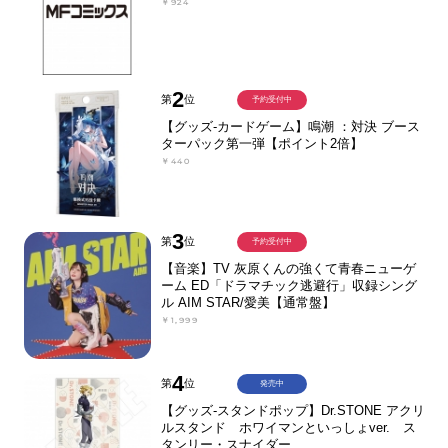
￥924
2
第
位
予約受付中
【グッズ-カードゲーム】鳴潮 ：対決 ブース
ターパック第一弾【ポイント2倍】
￥440
3
第
位
予約受付中
【音楽】TV 灰原くんの強くて青春ニューゲ
ーム ED「ドラマチック逃避行」収録シング
ル AIM STAR/愛美【通常盤】
￥1,999
4
第
位
発売中
【グッズ-スタンドポップ】Dr.STONE アクリ
ルスタンド ホワイマンといっしょver. ス
タンリー・スナイダー