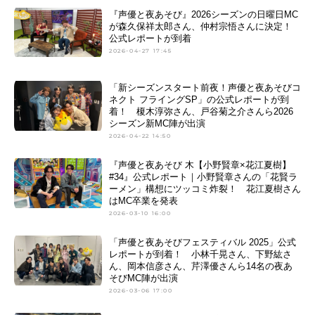
『声優と夜あそび』2026シーズンの日曜日MC
が森久保祥太郎さん、仲村宗悟さんに決定！
公式レポートが到着
2026-04-27 17:45
「新シーズンスタート前夜！声優と夜あそびコ
ネクト フライングSP」の公式レポートが到
着！ 榎木淳弥さん、戸谷菊之介さんら2026
シーズン新MC陣が出演
2026-04-22 14:50
『声優と夜あそび 木【小野賢章×花江夏樹】
#34』公式レポート｜小野賢章さんの「花賢ラ
ーメン」構想にツッコミ炸裂！ 花江夏樹さん
はMC卒業を発表
2026-03-10 16:00
「声優と夜あそびフェスティバル 2025」公式
レポートが到着！ 小林千晃さん、下野紘さ
ん、岡本信彦さん、芹澤優さんら14名の夜あ
そびMC陣が出演
2026-03-06 17:00