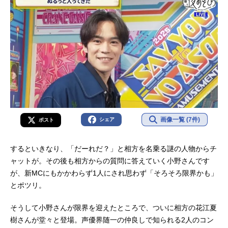
画像一覧 (7件)
シェア
ポスト
するといきなり、「だーれだ？」と相方を名乗る謎の人物からチ
ャットが。その後も相方からの質問に答えていく小野さんです
が、新MCにもかかわらず1人にされ思わず「そろそろ限界かも」
とポツリ。
そうして小野さんが限界を迎えたところで、ついに相方の花江夏
樹さんが堂々と登場。声優界随一の仲良しで知られる2人のコン