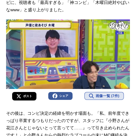
ビに、視聴者も「最高すぎる」「神コンビ」「木曜日絶対やばい
なwww」と盛り上がりました。
画像一覧 (7件)
シェア
ポスト
その後は、コンビ決定の経緯を明かす場面も。「私、前年度でき
っぱり卒業するつもりだったのですが、スタッフに『小野さんが
花江さんとじゃないとって言ってて……』って引き止められたん
です！」と小野さんからの熱烈なラブコールの末にMC継続を決