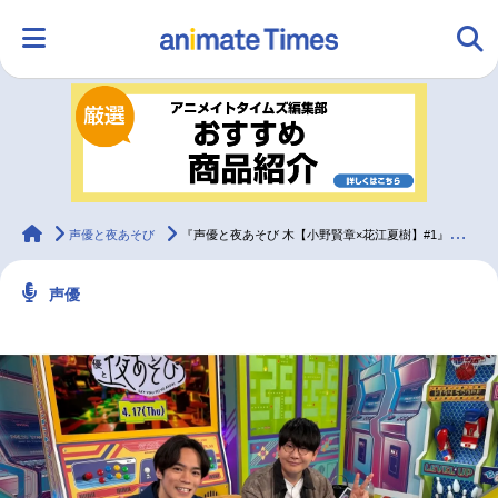
HOME
ランキング
アニメ
声優
ラジオ
みんなの声
グッズ
映画
animateTimes
声優と夜あそび
『声優と夜あそび 木【小野賢章×花江夏樹】#1』公式レポ到着
声優
マンガ・ラノベ
ゲーム・アプリ
音楽
コスプレ
2.5次元
配信・Vtuber
トレンド
無料マンガ
最新記事一覧
アニメ記事一覧
声優記事一覧