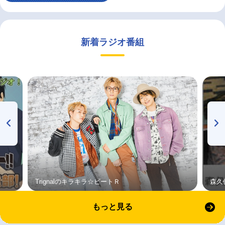
新着ラジオ番組
Trignalのキラキラ☆ビートＲ
森久
もっと見る