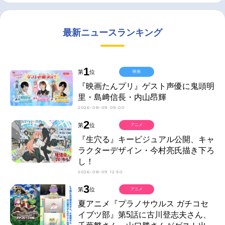
最新ニュースランキング
1
第
位
映画
『映画たんプリ』ゲスト声優に鬼頭明
里・島﨑信長・内山昂輝
2026-08-09 09:00
2
第
位
アニメ
『生穴る』キービジュアル公開、キャ
ラクターデザイン・今村亮氏描き下ろ
し！
2026-08-09 12:50
3
第
位
アニメ
夏アニメ『プラノサウルス ガチコセ
イブツ部』第5話に古川登志夫さん、