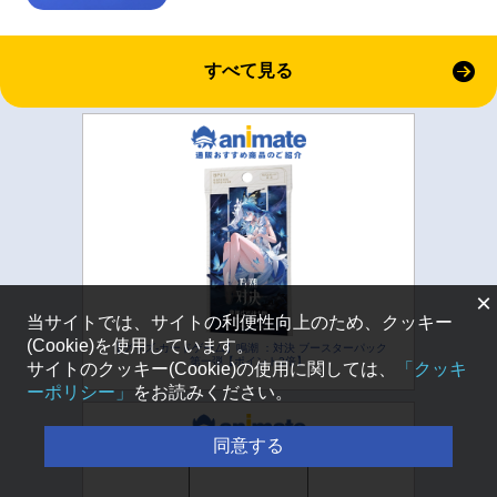
すべて見る
×
当サイトでは、サイトの利便性向上のため、クッキー
(Cookie)を使用しています。
【グッズ-カードゲーム】鳴潮 ：対決 ブースターパック
第一弾【ポイント2倍】
サイトのクッキー(Cookie)の使用に関しては、
「クッキ
ーポリシー」
をお読みください。
同意する