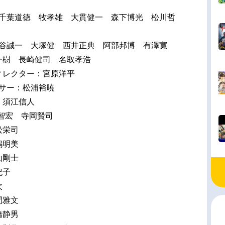
]千葉道徳 牧孝雄 大貫健一 森下博光 松川哲
中谷誠一 大塚健 西井正典 阿部邦博 有澤寛
一樹 長崎健司 名取孝浩
ィレクター：宮原洋平
ーサー：松浦裕暁
：須江信人
智宏 寺岡賢司
松栄司
嶋明美
山剛士
紀子
次
間雅文
橋静男