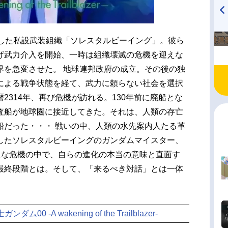
TVアニメ『戦隊大失格』
ハイキュー!! 烏野高校放送部!
radio 大直会 2nd season
現した私設武装組織「ソレスタルビーイング」。彼ら
げ武力介入を開始、一時は組織壊滅の危機を迎えな
界を急変させた。 地球連邦政府の成立。その後の独
による戦争状態を経て、武力に頼らない社会を選択
2314年、再び危機が訪れる。130年前に廃船とな
査船が地球圏に接近してきた。それは、人類の存亡
船だった・・・ 戦いの中、人類の水先案内人たる革
したソレスタルビーイングのガンダムマイスター、
たな危機の中で、自らの進化の本当の意味と直面す
最終段階とは。そして、「来るべき対話」とは一体
ム00 -A wakening of the Trailblazer-