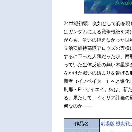
24世紀初頭、突如として姿を
はガンダムによる戦争根絶を掲
がらも、争いの絶えなかった世
立治安維持部隊アロウズの専横
するに至った人類だったが、西暦
っていた生体反応の無い木星探
をかけた戦いの始まりを告げる
新者（イノベイター）へと進化
刹那・F・セイエイ。彼は、新
る。果たして、イオリア計画の
何なのか――
作品名
劇場版 機動戦士ガンダ