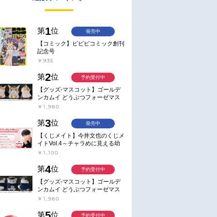
1
第
位
発売中
【コミック】ビビビコミック創刊
記念号
￥935
2
第
位
予約受付中
【グッズ-マスコット】ゴールデ
ンカムイ どうぶつフォーゼマス
コット 4.尾形百之助【再販】
￥1,980
3
第
位
発売中
【くじメイト】今井文也のくじメ
イトVol.4～チャラめに見える幼
馴染、実は一途で独占欲が強いん
￥1,100
です～
4
第
位
予約受付中
【グッズ-マスコット】ゴールデ
ンカムイ どうぶつフォーゼマス
コット 5.月島軍曹【再販】
￥1,980
5
第
位
予約受付中