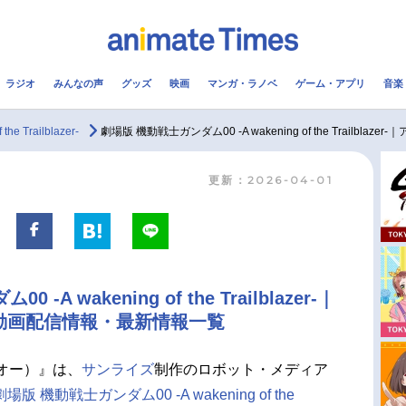
ラジオ
みんなの声
グッズ
映画
マンガ・ラノベ
ゲーム・アプリ
音楽
メ
声優
ラジオ
み
 Trailblazer-
劇場版 機動戦士ガンダム00 -A wakening of the Trailb
更新：2026-04-01
コスプレ
2.5次元
配信
アニメ映画一覧
今期アニメ曜日別一覧
実写化映画一覧
春アニメ
A wakening of the Trailblazer-｜
男性声優/女性声優一覧
夏アニメ
動画配信情報・最新情報一覧
FOLLOW US
オー）』は、
サンライズ
制作のロボット・メディア
劇場版 機動戦士ガンダム00 -A wakening of the