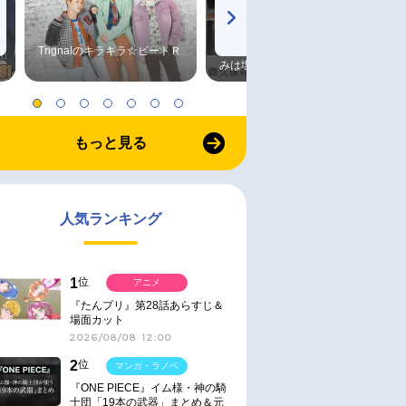
Trignalのキラキラ☆ビートＲ
森久保祥太郎×浪川大輔 つま
みは塩だけ
もっと見る
人気ランキング
1
位
アニメ
『たんプリ』第28話あらすじ＆
場面カット
2026/08/08 12:00
2
位
マンガ・ラノベ
『ONE PIECE』イム様・神の騎
士団「19本の武器」まとめ＆元