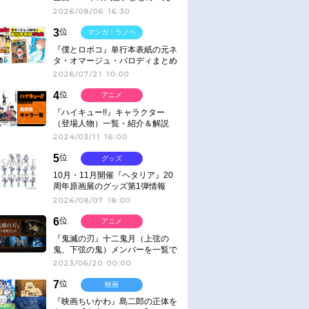
ネタ
2026/08/06 16:30
3
位
マンガ・ラノベ
『僕とロボコ』単行本表紙の元ネ
タ・オマージュ・パロディまとめ
2026/07/21 10:00
4
位
アニメ
『ハイキュー!!』キャラクター
（登場人物）一覧・紹介＆解説
2024/03/11 16:00
5
位
グッズ
10月・11月開催『ヘタリア』20
周年原画展のグッズ第1弾情報
2026/08/07 18:00
6
位
アニメ
『鬼滅の刃』十二鬼月（上弦の
鬼、下弦の鬼）メンバーを一覧で
紹介＆解説（登場鬼の情報まと
2023/06/20 00:00
め）
7
位
映画
『映画ちいかわ』島二郎の正体を