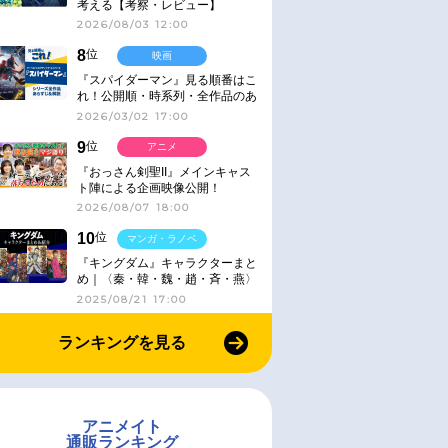
考える【考察・レビュー】
2026/08/03 12:00
8
位
映画
『スパイダーマン』見る順番はこ
れ！公開順・時系列・全作品のあ
らすじをまとめました
2026/03/02 17:00
9
位
アニメ
『おっさん剣聖II』メインキャス
ト陣による企画映像公開！
2026/08/07 18:00
10
位
マンガ・ラノベ
『キングダム』キャラクターまと
め｜〈秦・韓・魏・趙・斉・燕〉
2025/08/21 17:00
ランキングを見る
アニメイト
通販ランキング