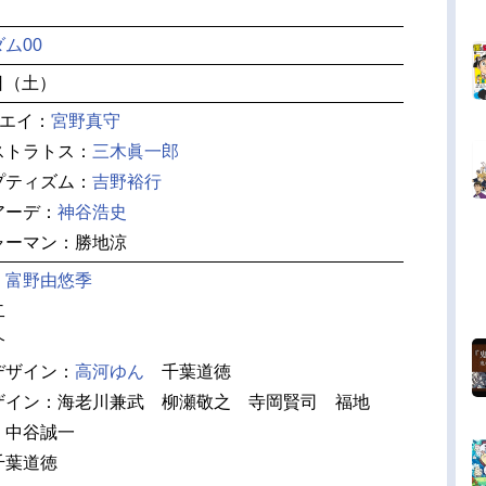
ム00
8日（土）
イエイ：
宮野真守
ストラトス：
三木眞一郎
プティズム：
吉野裕行
アーデ：
神谷浩史
ャーマン：勝地涼
肇
富野由悠季
二
介
デザイン：
高河ゆん
千葉道徳
ザイン：海老川兼武 柳瀬敬之 寺岡賢司 福地
 中谷誠一
千葉道徳