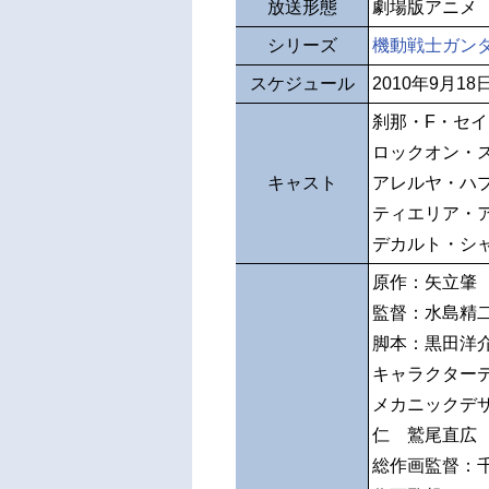
放送形態
劇場版アニメ
シリーズ
機動戦士ガンダ
スケジュール
2010年9月1
刹那・F・セ
ロックオン・
キャスト
アレルヤ・ハ
ティエリア・
デカルト・シ
原作：矢立
監督：水島精
脚本：黒田洋
キャラクター
メカニックデ
仁 鷲尾直広
総作画監督：