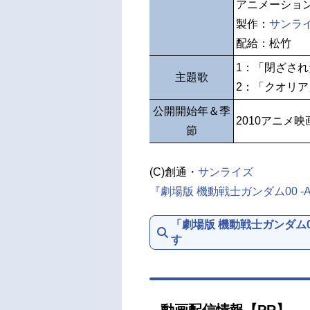
アニメーショ
製作：
サンラ
配給：松竹
1：「閉ざされた
主題歌
2：「クオリア」
公開開始年＆季
2010アニメ映
節
(C)創通・
サンライズ
『劇場版 機動戦士ガンダム00 -A wake
「劇場版 機動戦士ガンダム00 -A 
す