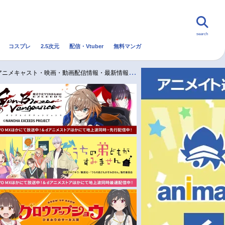
search
コスプレ
2.5次元
配信・Vtuber
無料マンガ
んなの声
グッズ
映画
lazer-｜アニメキャスト・映画・動画配信情報・最新情報一覧
・Vtuber
トレンド
無料マンガ
秋アニメ
冬アニメ