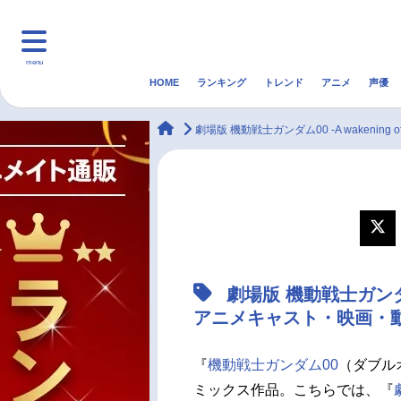
menu
HOME
ランキング
トレンド
アニメ
声優
HOME
ランキング
アニ
animateTimes
劇場版 機動戦士ガンダム00 -A wakening of the
マンガ・ラノベ
ゲーム・アプリ
音楽
最新記事一覧
アニメ記事一覧
劇場版 機動戦士ガンダム00 -
声優記事一覧
アニメキャスト・映画・
『
機動戦士ガンダム00
（ダブル
ミックス作品。こちらでは、『