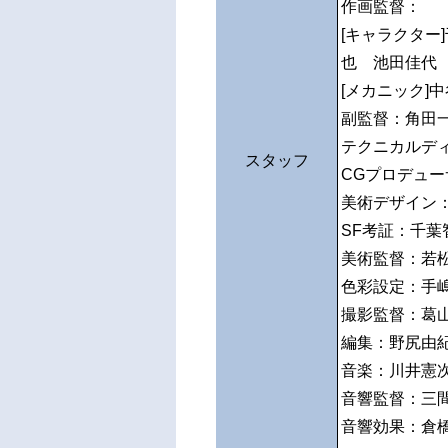
作画監督：
[キャラクター
也 池田佳代
[メカニック]
副監督：角田
テクニカルデ
スタッフ
CGプロデュ
美術デザイン
SF考証：千葉
美術監督：若
色彩設定：手
撮影監督：葛
編集：野尻由
音楽：川井憲
音響監督：三
音響効果：倉