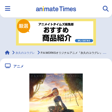
HOME
ランキング
アニメ
声優
ラジオ
みんなの声
グッズ
映画
animateTimes
永久のユウグレ
P.A.WORKSオリジナルアニメ『永久のユウグレ』10月放送｜声優に梅田修一朗、石川由依、茅野愛衣
アニメ
マンガ・ラノベ
ゲーム・アプリ
音楽
コスプレ
2.5次元
配信・Vtuber
トレンド
無料マンガ
最新記事一覧
アニメ記事一覧
声優記事一覧