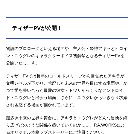
ティザーPVが公開！
物語のプロローグといえる場面や、主人公・姫神アキラとヒロイ
ン・ユウグレのキャラクターボイス初解禁となるティザーPVを
公開いたします。
ティザーPVでは長年のコールドスリープから目覚めたアキラが
文明レベルが下がり、荒廃した未来の世界を目にする場面や、か
つて愛を誓い合った最愛の彼女・トワサそっくりなアンドロイ
ド・ユウグレと出会う場面。さらに、ユウグレからいきなり求婚
され困惑する場面が描かれています。
謎多き未来の世界を舞台に、アキラとユウグレがどんな冒険を繰
り広げどのような関係を築いていくのか……。P.A.WORKSによ
るオリジナル本格ラブストーリーにご注目ください。