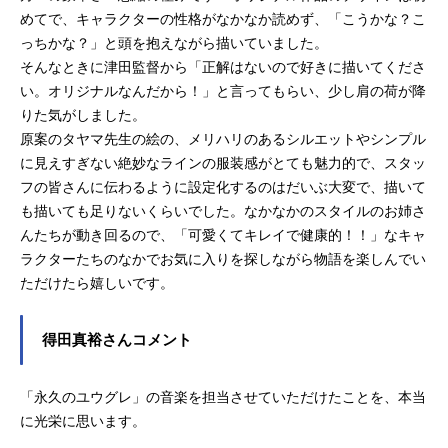
めてで、キャラクターの性格がなかなか読めず、「こうかな？こ
っちかな？」と頭を抱えながら描いていました。
そんなときに津田監督から「正解はないので好きに描いてくださ
い。オリジナルなんだから！」と言ってもらい、少し肩の荷が降
りた気がしました。
原案のタヤマ先生の絵の、メリハリのあるシルエットやシンプル
に見えすぎない絶妙なラインの服装感がとても魅力的で、スタッ
フの皆さんに伝わるように設定化するのはだいぶ大変で、描いて
も描いても足りないくらいでした。なかなかのスタイルのお姉さ
んたちが動き回るので、「可愛くてキレイで健康的！！」なキャ
ラクターたちのなかでお気に入りを探しながら物語を楽しんでい
ただけたら嬉しいです。
得田真裕さんコメント
「永久のユウグレ」の音楽を担当させていただけたことを、本当
に光栄に思います。