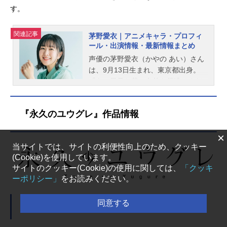
す。
関連記事
茅野愛衣｜アニメキャラ・プロフィ
ール・出演情報・最新情報まとめ
声優の茅野愛衣（かやの あい）さん
は、9月13日生まれ、東京都出身。
『あの日見た花の名前を僕達はまだ
知らない。』の本間芽衣子役をはじ
め、『デリシャスパーティ♡プリキ
『永久のユウグレ』作品情報
ュア』の菓彩あまね／キュアフィナ
ーレ役など、人気作品のキャラクタ
×
ーを多く演じています。こちらで
当サイトでは、サイトの利便性向上のため、クッキー
は、茅野愛衣さんのプロフィールと
(Cookie)を使用しています。
関連記事を紹介します。
サイトのクッキー(Cookie)の使用に関しては、
「クッキ
ーポリシー」
をお読みください。
同意する
イントロダクション