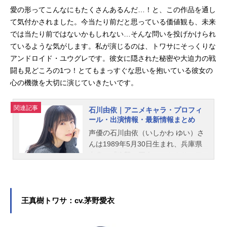
愛の形ってこんなにもたくさんあるんだ…！と、この作品を通し
て気付かされました。今当たり前だと思っている価値観も、未来
では当たり前ではないかもしれない…そんな問いを投げかけられ
ているような気がします。私が演じるのは、トワサにそっくりな
アンドロイド・ユウグレです。彼女に隠された秘密や大迫力の戦
闘も見どころの1つ！とてもまっすぐな思いを抱いている彼女の
心の機微を大切に演じていきたいです。
関連記事
石川由依｜アニメキャラ・プロフィ
ール・出演情報・最新情報まとめ
声優の石川由依（いしかわ ゆい）さ
んは1989年5月30日生まれ、兵庫県
出身。『進撃の巨人』のミカサ・ア
ッカーマン役をはじめ、『ヴァイオ
レット・エヴァーガーデン』のヴァ
イオレット・エヴァーガーデン役な
ど、人気作品のキャラクターを多く
王真樹トワサ：cv.茅野愛衣
演じています。こちらでは、石川由
依さんのオススメ記事をご紹介！