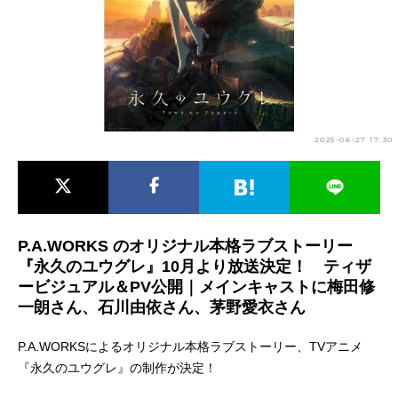
アニメ映画一覧
実写化映画一覧
今期アニメ曜日別一覧
春アニメ
夏アニメ
2025-06-27 17:30
秋アニメ
冬アニメ
男性声優/女性声優一覧
FOLLOW US
P.A.WORKS のオリジナル本格ラブストーリー
『永久のユウグレ』10月より放送決定！ ティザ
ービジュアル＆PV公開｜メインキャストに梅田修
一朗さん、石川由依さん、茅野愛衣さん
P.A.WORKSによるオリジナル本格ラブストーリー、TVアニメ
『永久のユウグレ』の制作が決定！