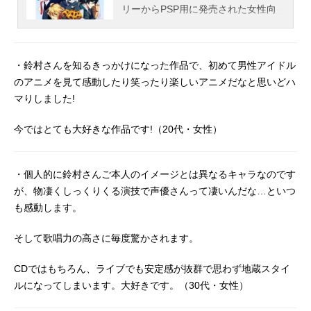
リーからPSP用に発売された女性向
け恋愛アドベンチャーゲーム。こち
らでは、アニメ『うたの☆プリンス
さまっ♪』のあらすじ、キャスト声
・鈴村さんを知るきっかけになった作品で、初めて男性アイドル
優、スタッフ、オススメ記事をご紹
のアニメを見て感動したり笑ったり楽しいアニメだなと思いどハ
介！
マりしました!
今ではとても大好きな作品です!（20代・女性）
・個人的に鈴村さんご本人のイメージとは異なるキャラなのです
が、物凄くしっくりくる演技で声優さんって凄いんだな…といつ
も感動します。
そして歌唱力の高さに毎度驚かされます。
CDではもちろん、ライブでも安定感が抜群で思わず地蔵スタイ
ルになってしまいます。大好きです。（30代・女性）