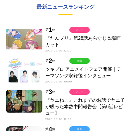
最新ニュースランキング
1
第
位
アニメ
『たんプリ』第28話あらすじ＆場面
カット
2026-08-08 12:00
2
第
位
音楽
ツキプロ アニメイトフェア開催｜テ
ーマソング収録後インタビュー
2026-08-08 10:00
3
第
位
アニメ
『ヤニねこ』これまでのお話でヤニ子
が吸った本数中間報告会【第6話レビ
ュー】
2026-08-08 12:00
4
第
位
映画