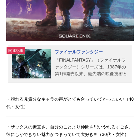
関連記事
ファイナルファンタジー
「FINALFANTASY」（ファイナルフ
ァンタジー）シリーズは、1987年の
第1作発売以来、最先端の映像技術と
独特の世界観、豊かなストーリー性
で、世界中から高い評価を得てい
る、日本発のRPG作品。『ファイナ
・頼れる兄貴分なキャラの声がとても合っていてかっこいい（40
ルファンタジーVII（FF7）』出演声
代・女性）
優クラウド・ストライフ：櫻井孝宏
エアリス・ゲインズブール：坂本真
綾バレット・ウォーレス：小林正寛
・ザックスの素直さ、自分のことより仲間を思いやれるすごさ、
ティファ・ロックハート：伊藤歩レ
彼にしかできない魅力がつまっていて大好き!!!（30代・女性）
ッドXIII：山口勝平セフィロス：森川