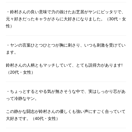
すじ数千年後の未来、宇宙空間に進
出した人類は、銀河帝国と、自由惑
・鈴村さんの良い意味で力の抜けたお芝居がヤンにピッタリで、
星同盟という“専制政治”と“民主主
元々好きだったキャラがさらに大好きになりました。（30代・女
義”という2つの異なる政治体制を持
性）
つ二国に分かれた。この二国家の抗
争は実に150年に及び、際限なく広が
る銀河を舞台に、絶えることなく戦
・ヤンの言葉ひとつひとつが胸に刺さり、いつも刺激を受けてい
闘が繰り返されてきた。長らく戦争
ます。
を続ける両国家。銀河帝国は門閥貴
族社会による腐敗が、自由惑星同盟
鈴村さんの人柄ともマッチしていて、とても説得力があります!
では民主主義の弊害とも言える衆愚
政治が両国家を蝕んでいた。そし
（20代・女性）
て、宇宙暦8世紀末、ふたりの天才の
登場によって歴史は動く。「常勝の
・ちょっとするとやる気が無さそうな中で、実はしっかり芯があ
天才」ラインハルト・フォン・ロー
エングラムと、「不敗の魔術師」と
って冷静なヤン。
呼ばれるヤン・ウェンリーである。
ふたりは帝国軍と同盟軍を率い、何
この静かな闘志が鈴村さんの優しくも強い声にすごく合っていて
度となく激突する。キャストライン
大好きです。（40代・女性）
ハルト・フォン・ローエングラム：
宮野真守ヤン・ウェンリー：鈴村健