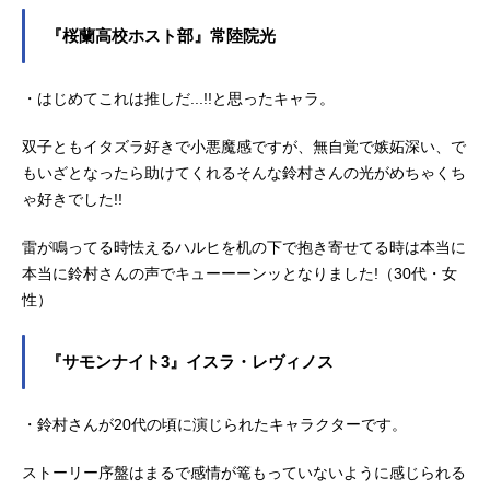
『桜蘭高校ホスト部』常陸院光
・はじめてこれは推しだ...!!と思ったキャラ。
双子ともイタズラ好きで小悪魔感ですが、無自覚で嫉妬深い、で
もいざとなったら助けてくれるそんな鈴村さんの光がめちゃくち
ゃ好きでした!!
雷が鳴ってる時怯えるハルヒを机の下で抱き寄せてる時は本当に
本当に鈴村さんの声でキューーーンッとなりました!（30代・女
性）
『サモンナイト3』イスラ・レヴィノス
・鈴村さんが20代の頃に演じられたキャラクターです。
ストーリー序盤はまるで感情が篭もっていないように感じられる