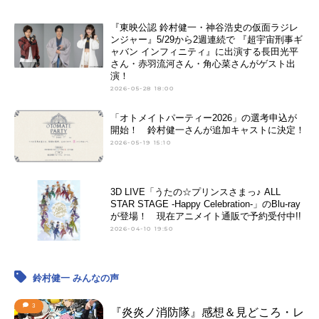
『東映公認 鈴村健一・神谷浩史の仮面ラジレ
ンジャー』5/29から2週連続で 『超宇宙刑事ギ
ャバン インフィニティ』に出演する長田光平
さん・赤羽流河さん・角心菜さんがゲスト出
演！
2026-05-28 18:00
「オトメイトパーティー2026」の選考申込が
開始！ 鈴村健一さんが追加キャストに決定！
2026-05-19 15:10
3D LIVE「うたの☆プリンスさまっ♪ ALL
STAR STAGE -Happy Celebration-」のBlu-ray
が登場！ 現在アニメイト通販で予約受付中!!
2026-04-10 19:50
鈴村健一 みんなの声
3
『炎炎ノ消防隊』感想＆見どころ・レ