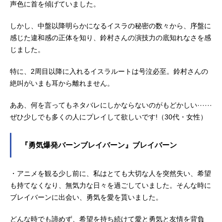
声色に首を傾げていました。
しかし、中盤以降明らかになるイスラの秘密の数々から、序盤に
感じた違和感の正体を知り、鈴村さんの演技力の底知れなさを感
じました。
特に、2周目以降に入れるイスラルートは号泣必至。鈴村さんの
絶叫がいまも耳から離れません。
ああ、何を言ってもネタバレにしかならないのがもどかしい······
ぜひ少しでも多くの人にプレイして欲しいです!（30代・女性）
『勇気爆発バーンブレイバーン』ブレイバーン
・アニメを観る少し前に、私はとても大切な人を突然失い、希望
も持てなくなり、無気力な日々を過ごしていました。そんな時に
ブレイバーンに出会い、勇気を愛を貰いました。
どんな時でも諦めず、希望を持ち続けて愛と勇気と友情を背負