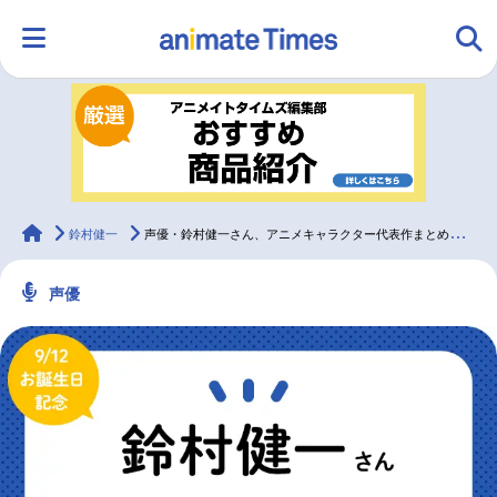
HOME
ランキング
アニメ
声優
ラジオ
みんなの声
グッズ
映画
animateTimes
鈴村健一
声優・鈴村健一さん、アニメキャラクター代表作まとめ（2025年版）
声優
マンガ・ラノベ
ゲーム・アプリ
音楽
コスプレ
2.5次元
配信・Vtuber
トレンド
無料マンガ
最新記事一覧
アニメ記事一覧
声優記事一覧