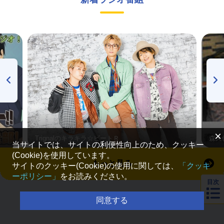
×
Trignalのキラキラ☆ビートＲ
森久
当サイトでは、サイトの利便性向上のため、クッキー
(Cookie)を使用しています。
もっと見る
サイトのクッキー(Cookie)の使用に関しては、
「クッキ
ーポリシー」
をお読みください。
目次
同意する