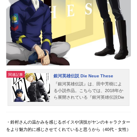
関連記事
銀河英雄伝説 Die Neue These
『銀河英雄伝説』は、田中芳樹によ
る小説作品。こちらでは、2018年か
ら展開されている『銀河英雄伝説Die
NeueThese』（ぎんがえいゆうでん
せつディ・ノイエ・テーゼ）のあら
すじ、キャスト声優、スタッフ、オ
・鈴村さんの温かみを感じるボイスや演技がヤンのキャラクター
ススメ記事をご紹介！『銀河英雄伝
をより魅力的に感じさせてくれていると思うから（40代・女性）
説DieNeueThese邂逅』作品情報あら