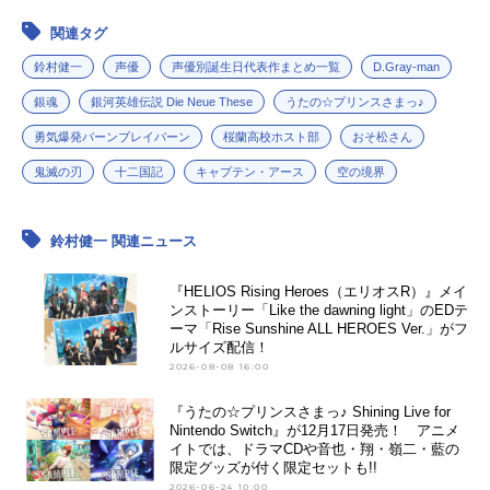
関連タグ
鈴村健一
声優
声優別誕生日代表作まとめ一覧
D.Gray-man
銀魂
銀河英雄伝説 Die Neue These
うたの☆プリンスさまっ♪
勇気爆発バーンブレイバーン
桜蘭高校ホスト部
おそ松さん
鬼滅の刃
十二国記
キャプテン・アース
空の境界
鈴村健一 関連ニュース
『HELIOS Rising Heroes（エリオスR）』メイ
ンストーリー「Like the dawning light」のEDテ
ーマ「Rise Sunshine ALL HEROES Ver.」がフ
ルサイズ配信！
2026-08-08 16:00
『うたの☆プリンスさまっ♪ Shining Live for
Nintendo Switch』が12月17日発売！ アニメ
イトでは、ドラマCDや音也・翔・嶺二・藍の
限定グッズが付く限定セットも!!
2026-06-24 10:00