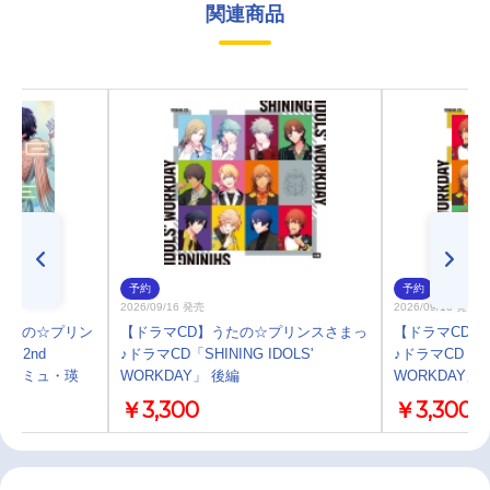
関連商品
予約
予約
2026/09/16 発売
2026/09/16 発売
うたの☆プリン
【ドラマCD】うたの☆プリンスさまっ
【ドラマCD】
ON 2nd
♪ドラマCD「SHINING IDOLS'
♪ドラマCD「SHI
トキヤ・カミュ・瑛
WORKDAY」 後編
WORKDAY」
￥3,300
￥3,300