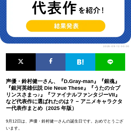
アニメ映画一覧
実写化映画一覧
今期アニメ曜日別一覧
春アニメ
夏アニメ
2025-09-12 00:00
秋アニメ
冬アニメ
男性声優/女性声優一覧
FOLLOW US
声優・鈴村健一さん、『D.Gray-man』『銀魂』
『銀河英雄伝説 Die Neue These』『うたの☆プ
リンスさまっ♪』『ファイナルファンタジーVII』
など代表作に選ばれたのは？ − アニメキャラクタ
ー代表作まとめ（2025 年版）
9月12日は、声優・鈴村健一さんの誕生日です。おめでとうござ
います。