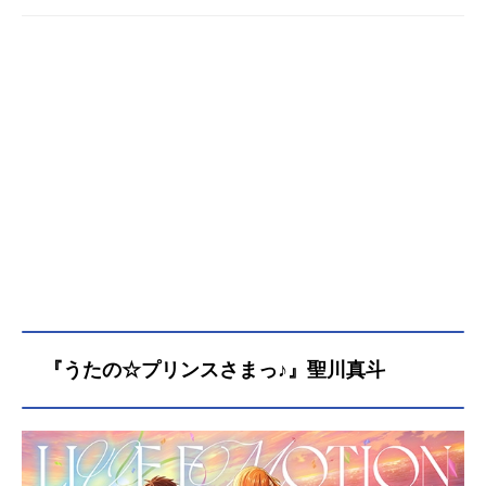
智之レノ：藤原啓治ルード：楠大典
ツォン：諏訪部順一ルーファウス神
羅：大川透ビッグス：阪口周平ウェ
ッジ：淺井孝行ジェシー・ラズベリ
ー：森谷里美『ファイナルファンタ
ジーX（FF10）』出演声優ティー
ダ：森田成一ユウナ：青木まゆこワ
ッカ：中井和哉ルールー：夏樹リオ
キマリ＝ロンゾ：長克巳アーロン：
石川英郎リュック：松本まりかシー
モア＝グアド：諏訪部順一ジェク
ト：天田益男『ファイナルファンタ
ジーXII（FF12）』出演声優ヴァン：
武田航平アーシェ・バナルガン・ダ
ルマスカ：園崎未恵バルフレア：平
田広明パンネロ：小澤真利奈フラ
『うたの☆プリンスさまっ♪』聖川真斗
ン：深見梨加バッシュ・フォン・ロ
ーゼンバーグ：小山力也ヴェイン・
カルダス・ソリドール：飛田展男ラ
ーサー・ファルナス・ソリドール：
今井...