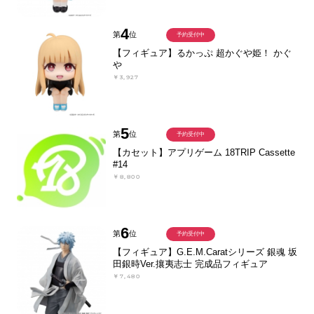
4
第
位
予約受付中
【フィギュア】るかっぷ 超かぐや姫！ かぐ
や
￥3,927
5
第
位
予約受付中
【カセット】アプリゲーム 18TRIP Cassette
#14
￥8,800
6
第
位
予約受付中
【フィギュア】G.E.M.Caratシリーズ 銀魂 坂
田銀時Ver.攘夷志士 完成品フィギュア
￥7,480