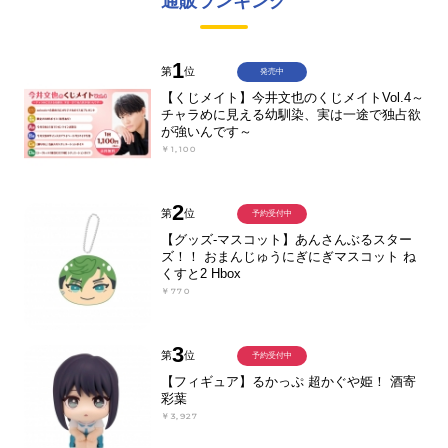
通販ランキング
1
第
位
発売中
【くじメイト】今井文也のくじメイトVol.4～
チャラめに見える幼馴染、実は一途で独占欲
が強いんです～
￥1,100
2
第
位
予約受付中
【グッズ-マスコット】あんさんぶるスター
ズ！！ おまんじゅうにぎにぎマスコット ね
くすと2 Hbox
￥770
3
第
位
予約受付中
【フィギュア】るかっぷ 超かぐや姫！ 酒寄
彩葉
￥3,927