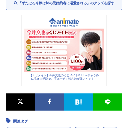
「ずたぼろ令嬢は姉の元婚約者に溺愛される」のグッズを探す
【くじメイト】今井文也のくじメイトVol.4～チャラめ
に見える幼馴染、実は一途で独占欲が強いんです～
関連タグ