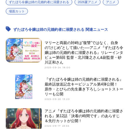
ずたぼろ令嬢は姉の元婚約者に溺愛される
2026夏アニメ
アニメ
場面カット
ずたぼろ令嬢は姉の元婚約者に溺愛される 関連ニュース
マリーと両親の対峙は“復讐”ではなく、自身
の“けじめ”として描いた──アニメ『ずたぼろ令
嬢は姉の元婚約者に溺愛される』リレーインタ
ビュー第6回 監督・北川隆之さん&副監督・砂
川正和さん
2025-09-24 18:00
『ずたぼろ令嬢は姉の元婚約者に溺愛される』
最終話放送記念キービジュアル第4弾公開！
原作・とびらの先生書き下ろしショートストー
リーも公開
2025-09-20 13:20
アニメ『ずたぼろ令嬢は姉の元婚約者に溺愛さ
れる』第12話「決着の時間です」のあらすじ
＆先行カットが公開！
2025-09-17 23:55