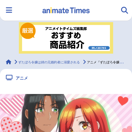
HOME
ランキング
アニメ
声優
ラジオ
みんなの声
グッズ
映画
animateTimes
ずたぼろ令嬢は姉の元婚約者に溺愛される
アニメ『ずたぼろ令嬢』第11話あらすじ＆先行カット
アニメ
マンガ・ラノベ
ゲーム・アプリ
音楽
コスプレ
2.5次元
配信・Vtuber
トレンド
無料マンガ
最新記事一覧
アニメ記事一覧
声優記事一覧