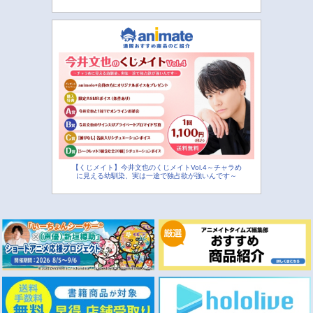
【くじメイト】今井文也のくじメイトVol.4～チャラめ
に見える幼馴染、実は一途で独占欲が強いんです～