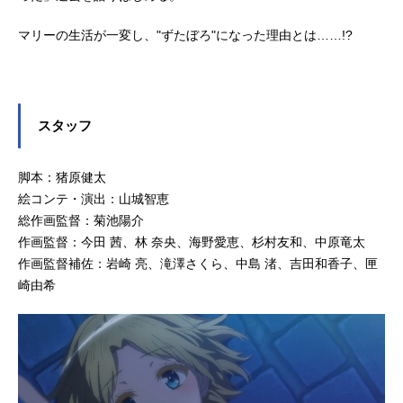
マリーの生活が一変し、"ずたぼろ"になった理由とは……!?
スタッフ
脚本：猪原健太
絵コンテ・演出：山城智恵
総作画監督：菊池陽介
作画監督：今田 茜、林 奈央、海野愛恵、杉村友和、中原竜太
作画監督補佐：岩崎 亮、滝澤さくら、中島 渚、吉田和香子、匣
崎由希