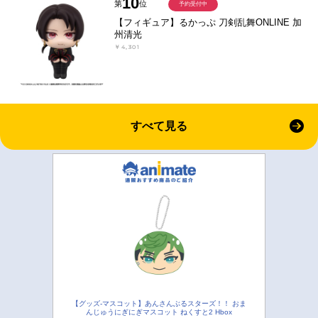
10
第
位
予約受付中
【フィギュア】るかっぷ 刀剣乱舞ONLINE 加
州清光
￥4,301
すべて見る
【グッズ-マスコット】あんさんぶるスターズ！！ おま
んじゅうにぎにぎマスコット ねくすと2 Hbox