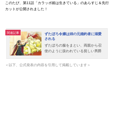
このたび、第11話「カラッポ姫は生きている」のあらすじ＆先行
カットが公開されました！
関連記事
ずたぼろ令嬢は姉の元婚約者に溺愛
される
ずたぼろの服をまとい、両親から召
使のように扱われている貧しい男爵
家の次女・マリー。それでも素直で
優しい心を持ち続け、彼女は家族に
＜以下、公式発表の内容を引用して掲載しています＞
尽くしていた。ある日、マリーのバ
ースデーパーティが開かれる。とこ
ろが、主役はお姫さまのような姉の
アナスタジア。会場の外で哀しそう
に佇むマリーは、偶然にも大富豪の
キュロス・グラナド伯爵に遭遇す
る。お互いに惹かれ合い、マリーに
ひと目惚れしたグラナド伯爵だった
が、ある勘違いからマリーではな