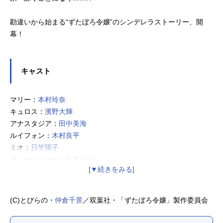
勘違いから始まる“ずたぼろ令嬢”のシンデレラストーリー、開
幕！
キャスト
マリー：
本村玲奈
キュロス：
濱野大輝
アナスタジア：
田中美海
ルイフォン：
木村良平
ミオ：
日笠陽子
リュー・リュー：
大原さやか
トッポ：
柿原徹也
トマス：
小林竜之
チュニカ：
相坂優歌
(C)とびらの・
仲倉千景
／双葉社・「ずたぼろ令嬢」製作委員会