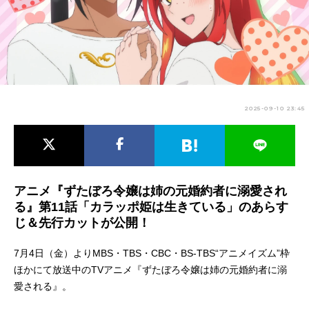
アニメ映画一覧
実写化映画一覧
今期アニメ曜日別一覧
春アニメ
夏アニメ
2025-09-10 23:45
秋アニメ
冬アニメ
男性声優/女性声優一覧
FOLLOW US
アニメ『ずたぼろ令嬢は姉の元婚約者に溺愛され
る』第11話「カラッポ姫は生きている」のあらす
じ＆先行カットが公開！
7月4日（金）よりMBS・TBS・CBC・BS-TBS“アニメイズム”枠
ほかにて放送中のTVアニメ『ずたぼろ令嬢は姉の元婚約者に溺
愛される』。