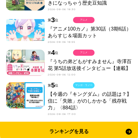
きになっちゃう歴史豆知識
2026-08-06 18:30
3
第
位
アニメ
『アニメ100カノ』第30話（3期6話）
あらすじ＆場面カット
2026-08-06 18:55
4
第
位
アニメ
『うちの弟どもがすみません』寺澤百
花 第5話放送後インタビュー【連載】
2026-08-06 12:00
5
第
位
マンガ・ラノベ
【今週の『キングダム』の話題は？】
信に「失敗」がのしかかる「残存戦
力」〈884話〉
2026-08-06 17:00
ランキングを見る