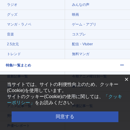
ラジオ
みんなの声
グッズ
映画
マンガ・ラノベ
ゲーム・アプリ
音楽
コスプレ
2.5次元
配信・Vtuber
トレンド
無料マンガ
特集/一覧まとめ
最新記事一覧
今期アニメ曜日別一覧
×
当サイトでは、サイトの利便性向上のため、クッキー
春アニメ
夏アニメ
(Cookie)を使用しています。
秋アニメ
冬アニメ
サイトのクッキー(Cookie)の使用に関しては、
「クッキ
ーポリシー」
をお読みください。
アニメ記事一覧
声優記事一覧
男性声優/女性声優一覧
声優×インタビュー
同意する
声優×レポート