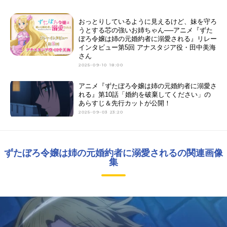
おっとりしているように見えるけど、妹を守ろ
うとする芯の強いお姉ちゃん──アニメ『ずた
ぼろ令嬢は姉の元婚約者に溺愛される』リレー
インタビュー第5回 アナスタジア役・田中美海
さん
2025-09-10 18:00
アニメ『ずたぼろ令嬢は姉の元婚約者に溺愛さ
れる』第10話「婚約を破棄してください」の
あらすじ＆先行カットが公開！
2025-09-03 23:20
ずたぼろ令嬢は姉の元婚約者に溺愛されるの関連画像
集