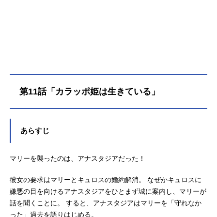
く、アナスタジアに求婚してしま
う！急速に進んでいく、グラナド伯
爵と姉との婚約。しかしアナスタジ
アが事故死してしまい、代わりにマ
リーが伯爵家へ嫁ぐことにな
り……!?勘違いから始まる“ずたぼろ
令嬢”のシンデレラストーリー、開
幕！作品名ずたぼろ令嬢は姉の元婚
第11話「カラッポ姫は生きている」
約者に溺愛される放送形態TVアニメ
スケジュール2025年7月4日（金）～
2025年9月19日（金）MBS・TBSほ
か話数全12話キャストマリー：本村
あらすじ
玲奈キュロス：濱野大輝アナスタジ
ア：田中美海ルイフォン：木村良平
ミオ：日笠陽子リュー・リュー：大
マリーを襲ったのは、アナスタジアだった！
原さやかトッポ：柿原徹也トマス：
小林竜之チュニカ：相坂優歌スタッ
彼女の要求はマリーとキュロスの婚約解消。 なぜかキュロスに
フ原作：とびらの 仲倉千景(双葉社
嫌悪の目を向けるアナスタジアをひとまず城に案内し、マリーが
モンスターコミックスf)キャラクター
話を聞くことに。 すると、アナスタジアはマリーを「守れなか
原案：紫真...
った」過去を語りはじめる。