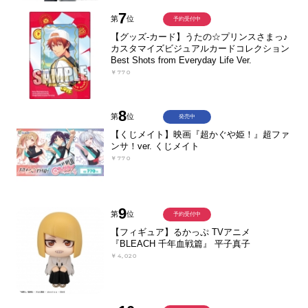
7
第
位
予約受付中
【グッズ-カード】うたの☆プリンスさまっ♪
カスタマイズビジュアルカードコレクション
Best Shots from Everyday Life Ver.
￥770
8
第
位
発売中
【くじメイト】映画『超かぐや姫！』超ファ
ンサ！ver. くじメイト
￥770
9
第
位
予約受付中
【フィギュア】るかっぷ TVアニメ
『BLEACH 千年血戦篇』 平子真子
￥4,020