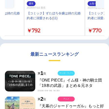
通常
お取り寄せ
2026/07/10 発売
2025/12/25 発売
令嬢は姉の元婚
【コミック】ずたぼろ令嬢は姉の元婚
【コミック】
約者に溺愛される(11)
約者に溺愛される
￥792
￥770
最新ニュースランキング
1
第
位
マンガ・ラノベ
『ONE PIECE』イム様・神の騎士団
「19本の武器」まとめ＆元ネタ
2026-08-06 16:30
2
第
位
アニメ
『天幕のジャードゥーガル』もっと好