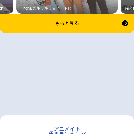
on
Trignalのキラキラ☆ビートＲ
森久
もっと見る
アニメイト