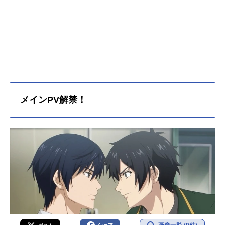
新たにチームを組んだ三人は蘇る大
地と山脈の龍王討伐のために壮絶な
ミッションに挑む。作品名龍族Ⅱ-Th
eMourner'sEyes-放送形態TVアニメ
シリーズ龍族-TheBlazingDawn-スケ
ジュール2025年10月8日（水）～202
6年3月25日（水）TOKYOMX・BS11
ほか話数全24話キャストルー・ミン
フェイ／路明非：山下大輝チュー・
メインPV解禁！
ズーハン／楚子航：小野賢章ルー・
ミンゼイ／路鳴沢：村瀬歩シャー・
ミー／夏弥：近藤玲奈チュー・ティ
エンジャオ／楚天驕：細谷佳正リ
ン：天城サリーアンジェ：速水奨ノ
ノ／諾諾：本渡楓シーザー・ガット
ゥーゾ：大塚剛央フィンゲル・フォ
ン・フリングス：橘龍丸ノルマ・ロ
ーレンス：石見舞菜香酒徳麻衣：島
袋美由利スタッフ原作：ジャン・ナ
ン「龍族」監督・シリーズ構成：ワ
ン・シンキャラクター原案：ワ