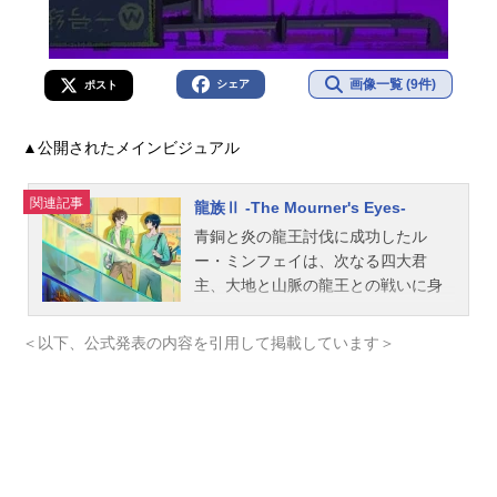
画像一覧 (9件)
シェア
ポスト
▲公開されたメインビジュアル
関連記事
龍族Ⅱ -The Mourner's Eyes-
青銅と炎の龍王討伐に成功したル
ー・ミンフェイは、次なる四大君
主、大地と山脈の龍王との戦いに身
を投じていく――ルー・ミンフェイ
がカッセル学院に入学して早くも1年
＜以下、公式発表の内容を引用して掲載しています＞
が経過し、2年目では学院最強の龍殺
しの一人、チュー・ズーハンとタッ
グを組むことに。信国での任務を終
えカッセル学院へと戻る道中、二人
は学院の新入生でA級血統を持つ少女
シャー・ミーと出会い仲間となる。