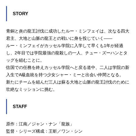
STORY
青銅と炎の龍王討伐に成功したルー・ミンフェイは、次なる四大
君主、大地と山脈の龍王との戦いに身を投じていく――
ルー・ミンフェイがカッセル学院に入学して早くも1年が経過
し、2年目では学院最強の龍殺しの一人、チュー・ズーハンとタ
ッグを組むことに。
信国での任務を終えカッセル学院へと戻る道中、二人は学院の新
入生でA級血統を持つ少女シャー・ミーと出会い仲間となる。
新たにチームを組んだ三人は蘇る大地と山脈の龍王討伐のために
壮絶なミッションに挑む。
STAFF
原作：江南／ジャン・ナン「龍族」
監督・シリーズ構成：王昕／ワン・シン