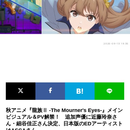
アニメ映画一覧
実写化映画一覧
今期アニメ曜日別一覧
春アニメ
夏アニメ
2025-09-13 19:35
秋アニメ
冬アニメ
男性声優/女性声優一覧
FOLLOW US
秋アニメ『龍族Ⅱ -The Mourner's Eyes-』メイン
ビジュアル＆PV解禁！ 追加声優に近藤玲奈さ
ん・細谷佳正さん決定、日本版のEDアーティスト