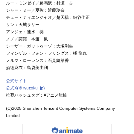
ルー・ミンゼイ／路鳴沢：村瀬 歩
シャー・ミー／夏弥：近藤玲奈
チュー・ティエンジャオ／楚天驕：細谷佳正
リン：天城サリー
アンジェ：速水 奨
ノノ／諾諾：本渡 楓
シーザー・ガットゥーゾ：大塚剛央
フィンゲル・フォン・フリングス：橘 龍丸
ノルマ・ローレンス：石見舞菜香
酒徳麻衣：島袋美由利
公式サイト
公式X(＠ryuzoku_jp)
推奨ハッシュタグ：#アニメ龍族
(C)2025 Shenzhen Tencent Computer Systems Company
Limited