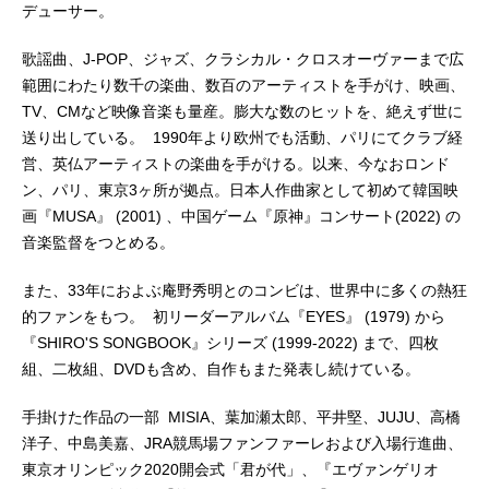
デューサー。
歌謡曲、J-POP、ジャズ、クラシカル・クロスオーヴァーまで広
範囲にわたり数千の楽曲、数百のアーティストを手がけ、映画、
TV、CMなど映像音楽も量産。膨大な数のヒットを、絶えず世に
送り出している。 1990年より欧州でも活動、パリにてクラブ経
営、英仏アーティストの楽曲を手がける。以来、今なおロンド
ン、パリ、東京3ヶ所が拠点。日本人作曲家として初めて韓国映
画『MUSA』 (2001) 、中国ゲーム『原神』コンサート(2022) の
音楽監督をつとめる。
また、33年におよぶ庵野秀明とのコンビは、世界中に多くの熱狂
的ファンをもつ。 初リーダーアルバム『EYES』 (1979) から
『SHIRO'S SONGBOOK』シリーズ (1999-2022) まで、四枚
組、二枚組、DVDも含め、自作もまた発表し続けている。
手掛けた作品の一部 MISIA、葉加瀬太郎、平井堅、JUJU、高橋
洋子、中島美嘉、JRA競馬場ファンファーレおよび入場行進曲、
東京オリンピック2020開会式「君が代」、『エヴァンゲリオ