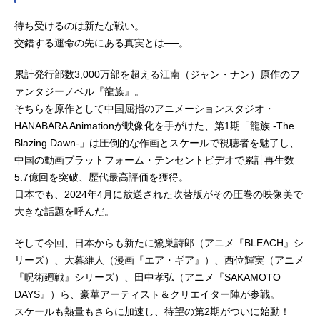
待ち受けるのは新たな戦い。
交錯する運命の先にある真実とは──。
累計発行部数3,000万部を超える江南（ジャン・ナン）原作のフ
ァンタジーノベル『龍族』。
そちらを原作として中国屈指のアニメーションスタジオ・
HANABARA Animationが映像化を手がけた、第1期「龍族 -The
Blazing Dawn-」は圧倒的な作画とスケールで視聴者を魅了し、
中国の動画プラットフォーム・テンセントビデオで累計再生数
5.7億回を突破、歴代最高評価を獲得。
日本でも、2024年4月に放送された吹替版がその圧巻の映像美で
大きな話題を呼んだ。
そして今回、日本からも新たに鷺巣詩郎（アニメ『BLEACH』シ
リーズ）、大暮維人（漫画『エア・ギア』）、西位輝実（アニメ
『呪術廻戦』シリーズ）、田中孝弘（アニメ『SAKAMOTO
DAYS』）ら、豪華アーティスト＆クリエイター陣が参戦。
スケールも熱量もさらに加速し、待望の第2期がついに始動！