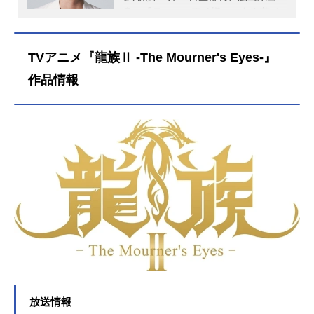
身。『テニスの王子様』の白石蔵ノ
介役をはじめ、『進撃の巨人』のラ
イナー・ブラウン役など、人気作品
TVアニメ『龍族Ⅱ -The Mourner's Eyes-』
のキャラクターを多く演じていま
す。こちらでは、細谷佳正さんのオ
作品情報
ススメ記事をご紹介！
放送情報