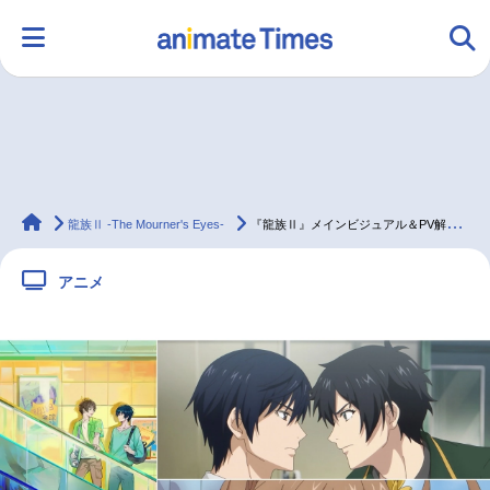
HOME
ランキング
アニメ
声優
animateTimes
ラジオ
みんなの声
グッズ
映画
龍族Ⅱ -The Mourner's Eyes-
『龍族Ⅱ』メインビジュアル＆PV解禁！追加声優に近藤玲奈・細谷佳正
アニメ
マンガ・ラノベ
ゲーム・アプリ
音楽
コスプレ
2.5次元
配信・Vtuber
トレンド
無料マンガ
最新記事一覧
アニメ記事一覧
声優記事一覧