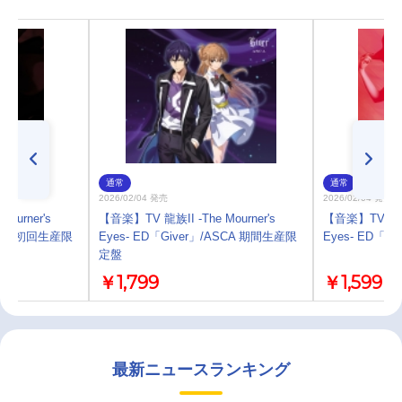
通常
通常
2026/02/04 発売
2026/02/04 発売
ourner's
【音楽】TV 龍族II -The Mourner's
【音楽】TV 龍族II
ASCA 初回生産限
Eyes- ED「Giver」/ASCA 期間生産限
Eyes- ED「G
定盤
￥1,799
￥1,599
最新ニュースランキング