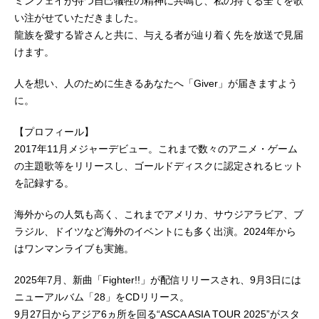
ミンフェイが持つ自己犠牲の精神に共鳴し、私の持てる全てを歌
い注がせていただきました。
龍族を愛する皆さんと共に、与える者が辿り着く先を放送で見届
けます。
人を想い、人のために生きるあなたへ「Giver」が届きますよう
に。
【プロフィール】
2017年11月メジャーデビュー。これまで数々のアニメ・ゲーム
の主題歌等をリリースし、ゴールドディスクに認定されるヒット
を記録する。
海外からの人気も高く、これまでアメリカ、サウジアラビア、ブ
ラジル、ドイツなど海外のイベントにも多く出演。2024年から
はワンマンライブも実施。
2025年7月、新曲「Fighter!!」が配信リリースされ、9月3日には
ニューアルバム「28」をCDリリース。
9月27日からアジア6ヵ所を回る“ASCA ASIA TOUR 2025”がスタ