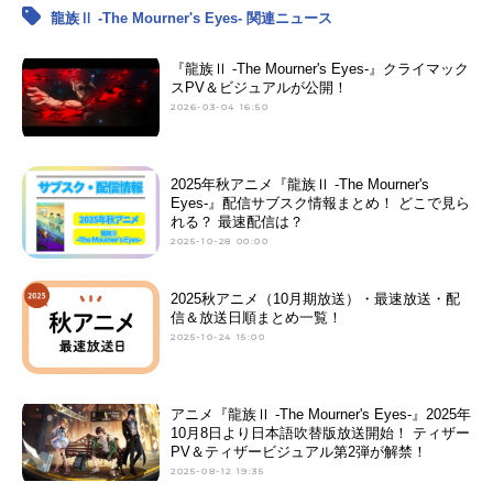
龍族Ⅱ -The Mourner's Eyes- 関連ニュース
『龍族Ⅱ -The Mourner's Eyes-』クライマック
スPV＆ビジュアルが公開！
2026-03-04 16:50
2025年秋アニメ『龍族Ⅱ -The Mourner's
Eyes-』配信サブスク情報まとめ！ どこで見ら
れる？ 最速配信は？
2025-10-28 00:00
2025秋アニメ（10月期放送）・最速放送・配
信＆放送日順まとめ一覧！
2025-10-24 15:00
アニメ『龍族Ⅱ -The Mourner's Eyes-』2025年
10月8日より日本語吹替版放送開始！ ティザー
PV＆ティザービジュアル第2弾が解禁！
2025-08-12 19:35