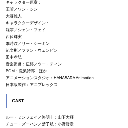
キャラクター原案：
王昕／ワン・シン
大暮維人
キャラクターデザイン：
沈霏／シェン・フェイ
西位輝実
李時旼／リー・シーミン
範文彬／ファン・ウェンビン
田中孝弘
音楽監督：伍婷／ウー・ティン
BGM：鷺巣詩郎 ほか
アニメーションスタジオ：HANABARA Animation
日本版製作：アニプレックス
CAST
ルー・ミンフェイ／路明非：山下大輝
チュー・ズーハン／楚子航：小野賢章