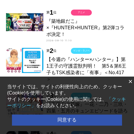
1
第
位
アニメ
『築地銀だこ』
×『HUNTER×HUNTER』第2弾コラ
ボ決定！
2026-08-10 11:10
2
第
位
マンガ・ラノベ
【今週の『ハンター×ハンター』】第
1王子の守護霊獣判明！ 第5＆第6王
子もTSK感染者に「有事」＜No.417
＞
×
2026-08-10 13:30
当サイトでは、サイトの利便性向上のため、クッキー
(Cookie)を使用しています。
3
第
位
マンガ・ラノベ
サイトのクッキー(Cookie)の使用に関しては、
「クッキ
『五等分の花嫁』一花・二乃・三玖・
ーポリシー」
をお読みください。
四葉・五月のキュンエピソードを語ろ
う【アンケート結果発表】
同意する
2026-08-10 17:00
4
第
位
映画