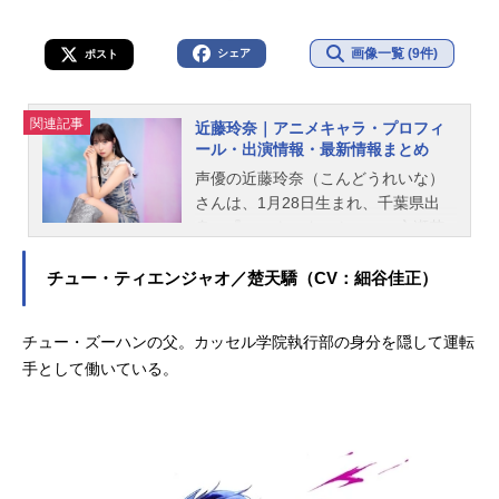
画像一覧 (9件)
シェア
ポスト
関連記事
近藤玲奈｜アニメキャラ・プロフィ
ール・出演情報・最新情報まとめ
声優の近藤玲奈（こんどうれいな）
さんは、1月28日生まれ、千葉県出
身。『スロウスタート』の一之瀬花
名役をはじめ、『アキバ冥途戦争』
の和平なごみ役など、人気作品のキ
チュー・ティエンジャオ／楚天驕（CV：細谷佳正）
ャラクターを演じています。こちら
では、近藤玲奈さんのプロフィール
チュー・ズーハンの父。カッセル学院執行部の身分を隠して運転
と関連記事を紹介します。
手として働いている。