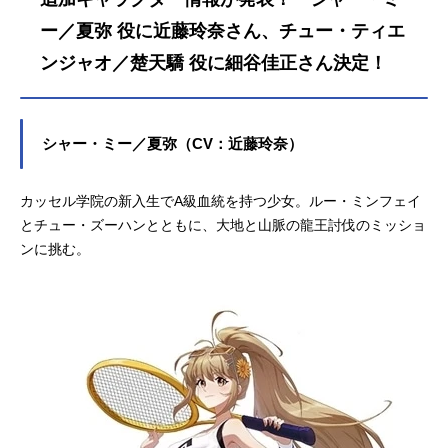
ー／夏弥 役に近藤玲奈さん、チュー・ティエ
ンジャオ／楚天驕 役に細谷佳正さん決定！
シャー・ミー／夏弥（CV：近藤玲奈）
カッセル学院の新入生でA級血統を持つ少女。ルー・ミンフェイ
とチュー・ズーハンとともに、大地と山脈の龍王討伐のミッショ
ンに挑む。