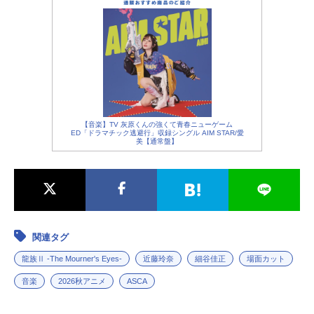
【音楽】TV 灰原くんの強くて青春ニューゲーム
ED「ドラマチック逃避行」収録シングル AIM STAR/愛
美【通常盤】
関連タグ
龍族Ⅱ -The Mourner's Eyes-
近藤玲奈
細谷佳正
場面カット
音楽
2026秋アニメ
ASCA