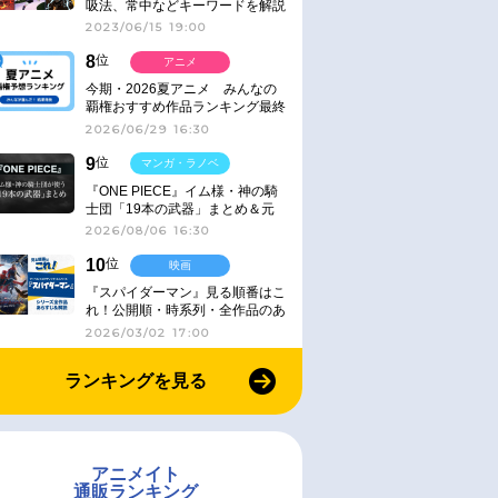
吸法、常中などキーワードを解説
2023/06/15 19:00
8
位
アニメ
今期・2026夏アニメ みんなの
覇権おすすめ作品ランキング最終
結果発表！
2026/06/29 16:30
9
位
マンガ・ラノベ
『ONE PIECE』イム様・神の騎
士団「19本の武器」まとめ＆元
ネタ
2026/08/06 16:30
10
位
映画
『スパイダーマン』見る順番はこ
れ！公開順・時系列・全作品のあ
らすじをまとめました
2026/03/02 17:00
ランキングを見る
アニメイト
通販ランキング