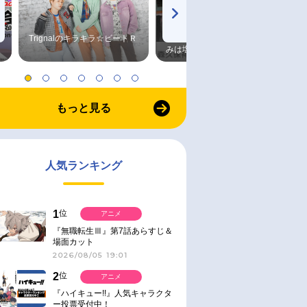
Trignalのキラキラ☆ビートＲ
森久保祥太郎×浪川大輔 つま
みは塩だけ
もっと見る
人気ランキング
1
位
アニメ
『無職転生Ⅲ』第7話あらすじ＆
場面カット
2026/08/05 19:01
2
位
アニメ
『ハイキュー!!』人気キャラクタ
ー投票受付中！