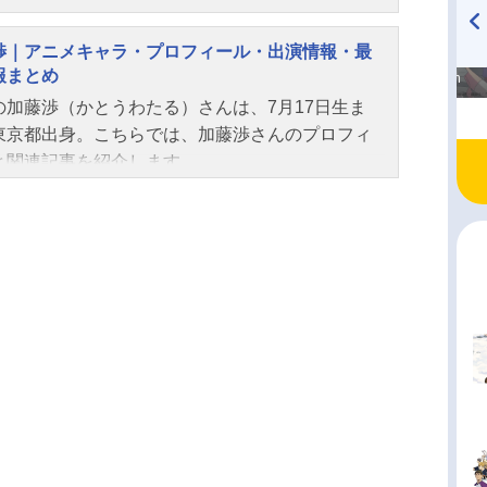
クターを多く演じています。こちらでは、瀬戸麻
、舞い踊る！！シリーズ累計187万部突破の人気作
さんのオススメ記事をご紹介！
Vアニメ化！武闘派令嬢のスカッと痛快ファンタジ
渉｜アニメキャラ・プロフィール・出演情報・最
高橋美紀のおんぷの気持ち
TVアニメ『戦隊大失格』
報まとめ
ここに開幕！作品名最後にひとつだけお願いして
♪ in アニメイトタイムズ
radio 大直会 2nd season
ろしいでしょうか放送形態TVアニメスケジュール
の加藤渉（かとうわたる）さんは、7月17日生ま
5年10月3日（金）～2025年12月26日（金）TOKY
東京都出身。こちらでは、加藤渉さんのプロフィ
X・BS11ほか話数全13話キャストスカーレット・
と関連記事を紹介します。
・ヴァンディミオン：瀬戸麻沙美ジュリアス・フ
・パリスタン：加藤渉レオナルド・エル・ヴァン
ミオン：石毛翔弥ナナカ：富田美憂シグルド・フ
グレイブ：浦和希アルフレイム・レア・ヴァンキ
ュ：細谷佳正カイル・フォン・パリスタン：坂泰
ネッツ...