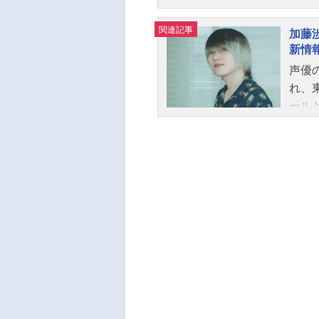
ャラ
握り
関連記事
沙美
がT
加藤
新情
ー、
もよ
声優
202
れ、
OM
ール
エル
ォン
ディ
ォー
ッシ
斗テレ