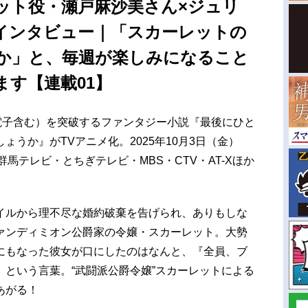
ット役・瀬戸麻沙美さん×ジュリ
インタビュー｜「スカーレットの
か」と、毎週が楽しみになること
す【連載01】
電子含む）を突破するファンタジー小説『最後にひと
うか』がTVアニメ化。2025年10月3日（金）
11・群馬テレビ・とちぎテレビ・MBS・CTV・AT-Xほか
イルから理不尽な婚約破棄を告げられ、ありもしな
ァンディミオン公爵家の令嬢・スカーレット。大勢
にもなった彼女が口にしたのはなんと、『全員、ブ
という言葉。“武闘派公爵令嬢”スカーレットによる
あがる！