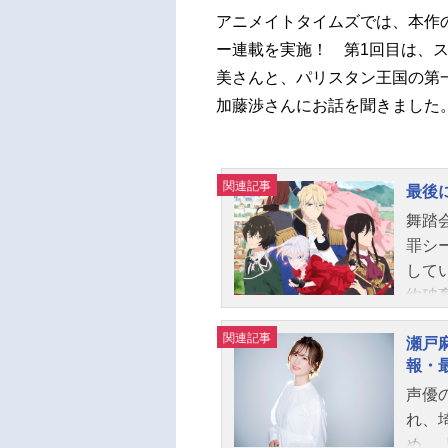
アニメイトタイムズでは、本作
ー連載を実施！ 第1回目は、
美さんと、パリスタン王国の第
加藤渉さんにお話を聞きました
関連記事
最後
舞踏
罪シ
して
約破
は“
関連記事
瀬戸
で着
報・
数々
声優
たが
れ、
のお
め、
いで