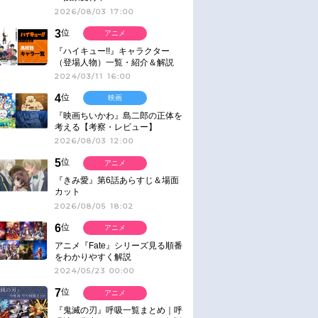
2026/08/03 17:00
3
位
アニメ
『ハイキュー!!』キャラクター
（登場人物）一覧・紹介＆解説
2024/03/11 16:00
4
位
映画
『映画ちいかわ』島二郎の正体を
考える【考察・レビュー】
2026/08/03 12:00
5
位
アニメ
『きみ愛』第6話あらすじ＆場面
カット
2026/08/05 18:02
6
位
アニメ
アニメ『Fate』シリーズ見る順番
をわかりやすく解説
2024/05/23 00:00
7
位
アニメ
『鬼滅の刃』呼吸一覧まとめ｜呼