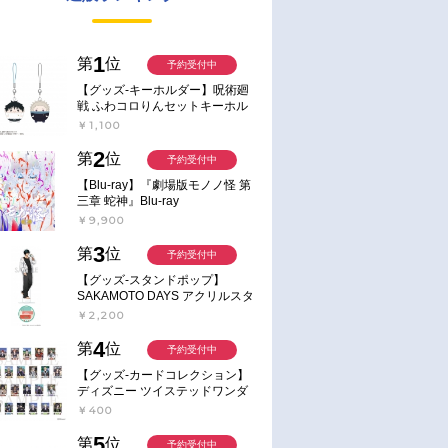
1
第
位
予約受付中
【グッズ-キーホルダー】呪術廻
戦 ふわコロりんセットキーホル
ダー【アニメイト特典付】
￥1,100
2
第
位
予約受付中
【Blu-ray】『劇場版モノノ怪 第
三章 蛇神』Blu-ray
￥9,900
3
第
位
予約受付中
【グッズ-スタンドポップ】
SAKAMOTO DAYS アクリルスタ
ンド～Sunny Afternoon～ 4.南雲
￥2,200
4
第
位
予約受付中
【グッズ-カードコレクション】
ディズニー ツイステッドワンダ
ーランド ランダムカードコレク
￥400
ション クラブ・ウェアver.
5
第
位
予約受付中