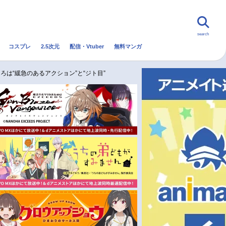
search
コスプレ
2.5次元
配信・Vtuber
無料マンガ
んなの声
グッズ
映画
は“緩急のあるアクション”と“ジト目”
・Vtuber
トレンド
無料マンガ
秋アニメ
冬アニメ