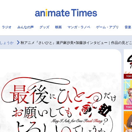
ラジオ
みんなの声
グッズ
映画
マンガ・ラノベ
ゲーム・アプリ
音楽
メ
声優
ラジオ
み
しょうか
秋アニメ『さいひと』瀬戸麻沙美×加藤渉インタビュー｜作品の見どころ
コスプレ
2.5次元
配信
アニメ映画一覧
今期アニメ曜日別一覧
実写化映画一覧
春アニメ
男性声優/女性声優一覧
夏アニメ
FOLLOW US