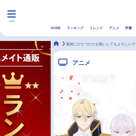
menu
HOME
ランキング
トレンド
アニメ
声優
HOME
ランキング
アニ
animateTimes
最後にひとつだけお願いしてもよろしいで
マンガ・ラノベ
ゲーム・アプリ
音楽
アニメ
最新記事一覧
アニメ記事一覧
声優記事一覧