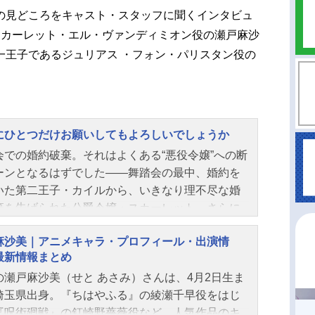
の見どころをキャスト・スタッフに聞くインタビュ
スカーレット・エル・ヴァンディミオン役の瀬戸麻沙
一王子であるジュリアス ・フォン・パリスタン役の
。
にひとつだけお願いしてもよろしいでしょうか
会での婚約破棄。それはよくある“悪役令嬢”への断
ーンとなるはずでした――舞踏会の最中、婚約を
いた第二王子・カイルから、いきなり理不尽な婚
棄を告げられた公爵令嬢・スカーレット。さらに
新しい婚約者”がいると告げられ、ありもしない罪ま
麻沙美｜アニメキャラ・プロフィール・出演情
せられてしまう。幼少期から続いていたカイルの
最新情報まとめ
の嫌がらせにも“婚約者”ということで耐え続けてき
の瀬戸麻沙美（せと あさみ）さんは、4月2日生ま
、ついに我慢の限界を迎えてしまい…「私の最後
埼玉県出身。『ちはやふる』の綾瀬千早役をはじ
願いです。このクソアマをブッ飛ばしてもよろし
『呪術廻戦』の釘崎野薔薇役など、人気作品のキ
すか？」見目麗しき公爵令嬢スカーレットが“拳”を