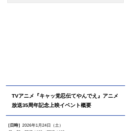
出身。『らんま1/2』の早乙女乱馬役
動命令を下す。彼らは普段ピザ屋の
をはじめ、『ONE PIECE』のウソッ
店員として働いているが、ひとたび
プ役など、人気作品のキャラクター
事件が起きると町の平和のため悪に
を多く演じています。こちらでは、
立ち向かうのだ。だが、エドロポリ
山口勝平さんのオススメ記事をご紹
スを眼下に望むメカEDO城内には、
介！
陰謀を巡らす黒幕が潜んでいた。幕
府転覆を狙う老中・狐塚コーン守
と、その配下であるカラカラ一族の
頭領・カラス幻ナリ斎である。様々
な作戦や巨大メカを操り街中を混乱
に陥れようと企てるコーン守とカラ
カラ一族に対し、ヤッ太郎たちニャ
ンキーはエドロポリスを守るために
今日も戦いを挑むのだった。作品名
キャッ党忍伝てやんでえ放送形態TV
TVアニメ『キャッ党忍伝てやんでえ』アニメ
アニメスケジュール1990年2月1日
（木）～1991年2月12日（火）テレ
放送35周年記念上映イベント概要
ビ東京系列ほか話数全54話キャスト
ヤッ太郎：山口勝平プルルン：折笠
愛スカシー：小杉十郎太ワンコー
［日時］
2026年1月24日（土）
守：塩屋浩三おタマ：こおろぎさと