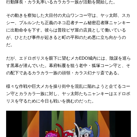
行動隊長・カラ丸率いるカラカラ一族が活動を開始した。
その動きを察知した大目付の犬山ワンコー守は、ヤッ太郎、スカ
シー、プルルンたち正義のネコ忍者チーム秘密忍者隊ニャンキー
に出動命令を下す。彼らは普段ピザ屋の店員として働いている
が、ひとたび事件が起きると町の平和のため悪に立ち向かうの
だ。
だが、エドロポリスを眼下に望むメカEDO城内には、陰謀を巡ら
す黒幕が潜んでいた。幕府転覆を狙う老中・狐塚コーン守と、そ
の配下であるカラカラ一族の頭領・カラス幻ナリ斎である。
様々な作戦や巨大メカを操り街中を混乱に陥れようと企てるコー
ン守とカラカラ一族に対し、ヤッ太郎たちニャンキーはエドロポ
リスを守るために今日も戦いを挑むのだった。