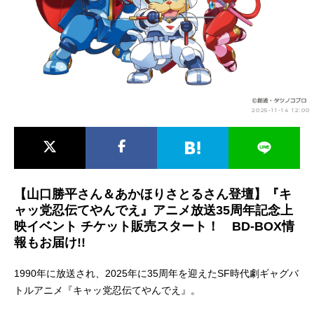
アニメ映画一覧
実写化映画一覧
今期アニメ曜日別一覧
春アニメ
夏アニメ
2025-11-14 12:00
秋アニメ
冬アニメ
男性声優/女性声優一覧
FOLLOW US
【山口勝平さん＆あかほりさとるさん登壇】『キ
ャッ党忍伝てやんでえ』アニメ放送35周年記念上
映イベント チケット販売スタート！ BD-BOX情
報もお届け!!
1990年に放送され、2025年に35周年を迎えたSF時代劇ギャグバ
トルアニメ『キャッ党忍伝てやんでえ』。