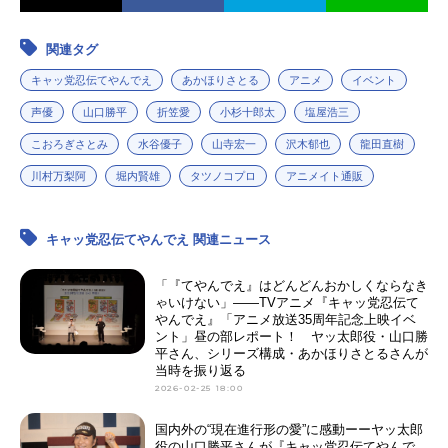
関連タグ
キャッ党忍伝てやんでえ
あかほりさとる
アニメ
イベント
声優
山口勝平
折笠愛
小杉十郎太
塩屋浩三
こおろぎさとみ
水谷優子
山寺宏一
沢木郁也
龍田直樹
川村万梨阿
堀内賢雄
タツノコプロ
アニメイト通販
キャッ党忍伝てやんでえ 関連ニュース
「『てやんでえ』はどんどんおかしくならなき
ゃいけない」——TVアニメ『キャッ党忍伝て
やんでえ』「アニメ放送35周年記念上映イベ
ント」昼の部レポート！ ヤッ太郎役・山口勝
平さん、シリーズ構成・あかほりさとるさんが
当時を振り返る
2026-02-25 18:00
国内外の“現在進行形の愛”に感動ーーヤッ太郎
役の山口勝平さんが『キャッ党忍伝てやんで