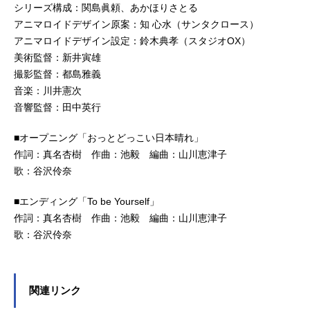
シリーズ構成：関島眞頼、あかほりさとる
アニマロイドデザイン原案：知 心水（サンタクロース）
アニマロイドデザイン設定：鈴木典孝（スタジオOX）
美術監督：新井寅雄
撮影監督：都島雅義
音楽：川井憲次
音響監督：田中英行
■オープニング「おっとどっこい日本晴れ」
作詞：真名杏樹 作曲：池毅 編曲：山川恵津子
歌：谷沢伶奈
■エンディング「To be Yourself」
作詞：真名杏樹 作曲：池毅 編曲：山川恵津子
歌：谷沢伶奈
関連リンク