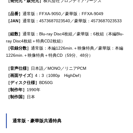
［発売元・販売元］
株式会社フロンティアワークス
［品番］
通常版：FFXA-9050／豪華版：FFXA-9049
［JAN］
通常版：4573687023540／豪華版：4573687023533
［組数］
通常版：Blu-ray Disc4枚組／豪華版：6枚組（本編Blu-
ray Disc4枚組＋特典CD2枚組）
［収録分数］
通常版：本編1226min.＋映像特典／豪華版：本編
1226min.＋映像特典＋特典CD（59分、48分）
［音声仕様］
日本語／MONO／リニアPCM
［画面サイズ］
4：3（1080p HighDef）
［ディスク仕様］
BD50G
［制作年］
1990年
［制作国］
日本
通常版・豪華版共通特典