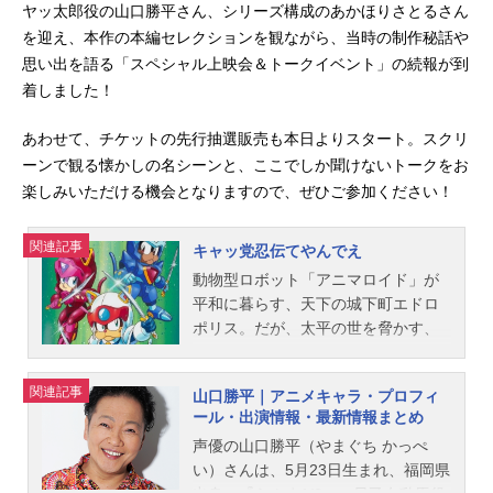
ヤッ太郎役の山口勝平さん、シリーズ構成のあかほりさとるさん
を迎え、本作の本編セレクションを観ながら、当時の制作秘話や
思い出を語る「スペシャル上映会＆トークイベント」の続報が到
着しました！
あわせて、チケットの先行抽選販売も本日よりスタート。スクリ
ーンで観る懐かしの名シーンと、ここでしか聞けないトークをお
楽しみいただける機会となりますので、ぜひご参加ください！
関連記事
キャッ党忍伝てやんでえ
動物型ロボット「アニマロイド」が
平和に暮らす、天下の城下町エドロ
ポリス。だが、太平の世を脅かす、
悪のカラス忍者軍団の行動隊長・カ
ラ丸率いるカラカラ一族が活動を開
関連記事
山口勝平｜アニメキャラ・プロフィ
始した。その動きを察知した大目付
ール・出演情報・最新情報まとめ
の犬山ワンコー守は、ヤッ太郎、ス
声優の山口勝平（やまぐち かっぺ
カシー、プルルンたち正義のネコ忍
い）さんは、5月23日生まれ、福岡県
者チーム秘密忍者隊ニャンキーに出