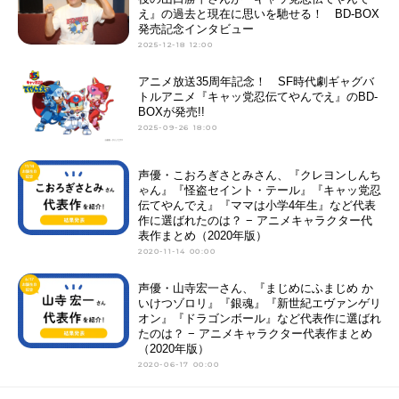
え』の過去と現在に思いを馳せる！ BD-BOX
発売記念インタビュー
2025-12-18 12:00
アニメ放送35周年記念！ SF時代劇ギャグバ
トルアニメ『キャッ党忍伝てやんでえ』のBD-
BOXが発売!!
2025-09-26 18:00
声優・こおろぎさとみさん、『クレヨンしんち
ゃん』『怪盗セイント・テール』『キャッ党忍
伝てやんでえ』『ママは小学4年生』など代表
作に選ばれたのは？ − アニメキャラクター代
表作まとめ（2020年版）
2020-11-14 00:00
声優・山寺宏一さん、『まじめにふまじめ か
いけつゾロリ』『銀魂』『新世紀エヴァンゲリ
オン』『ドラゴンボール』など代表作に選ばれ
たのは？ − アニメキャラクター代表作まとめ
（2020年版）
2020-06-17 00:00