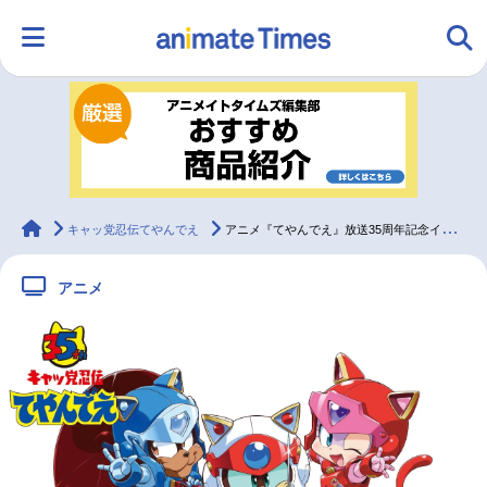
HOME
ランキング
アニメ
声優
ラジオ
みんなの声
グッズ
映画
animateTimes
キャッ党忍伝てやんでえ
アニメ『てやんでえ』放送35周年記念イベントのチケット販売開始
アニメ
マンガ・ラノベ
ゲーム・アプリ
音楽
コスプレ
2.5次元
配信・Vtuber
トレンド
無料マンガ
最新記事一覧
アニメ記事一覧
声優記事一覧