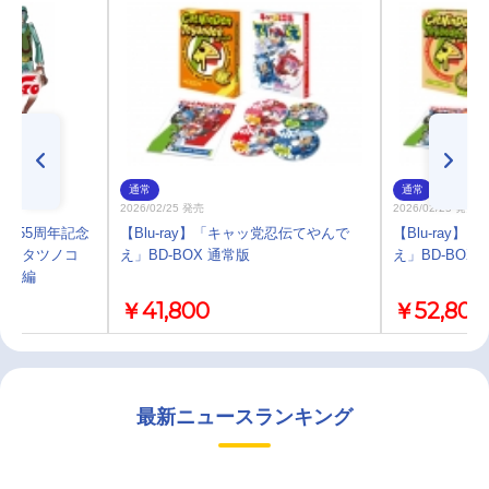
通常
通常
2026/02/25 発売
2026/02/25 発売
ロ55周年記念
【Blu-ray】「キャッ党忍伝てやんで
【Blu-ray
ン タツノコ
え」BD-BOX 通常版
え」BD-BO
ジー編
￥41,800
￥52,800
最新ニュースランキング