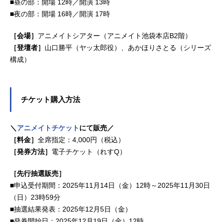
■昼の部：開場 12時／開演 13時
みおミツ：水谷優子カラ丸：山寺宏
■夜の部：開場 16時／開演 17時
一コーン守：沢木郁也幻ナリ斎：龍
田直...
［会場］
アニメイトシアター（アニメイト池袋本店B2階）
［登壇者］
山口勝平（ヤッ太郎役）、あかほりさとる（シリーズ
構成）
チケット購入方法
＼
アニメイトチケット
にて販売／
［料金］
全席指定：4,000円（税込）
［発券方法］
電子チケット（れすQ）
［先行抽選販売］
■申込受付期間：2025年11月14日（金）12時～2025年11月30日
（日）23時59分
■抽選結果発表：2025年12月5日（金）
■発券開始日：2025年12月19日（金）12時