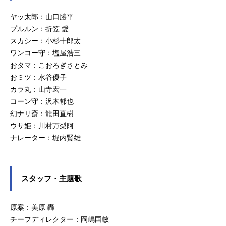
ヤッ太郎：山口勝平
プルルン：折笠 愛
スカシー：小杉十郎太
ワンコー守：塩屋浩三
おタマ：こおろぎさとみ
おミツ：水谷優子
カラ丸：山寺宏一
コーン守：沢木郁也
幻ナリ斎：龍田直樹
ウサ姫：川村万梨阿
ナレーター：堀内賢雄
スタッフ・主題歌
原案：美原 轟
チーフディレクター：岡嶋国敏