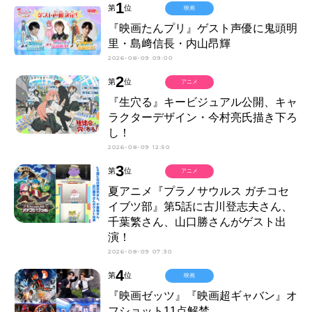
1
第
位
映画
『映画たんプリ』ゲスト声優に鬼頭明
里・島﨑信長・内山昂輝
2026-08-09 09:00
2
第
位
アニメ
『生穴る』キービジュアル公開、キャ
ラクターデザイン・今村亮氏描き下ろ
し！
2026-08-09 12:50
3
第
位
アニメ
夏アニメ『プラノサウルス ガチコセ
イブツ部』第5話に古川登志夫さん、
千葉繁さん、山口勝さんがゲスト出
演！
2026-08-09 07:30
4
第
位
映画
『映画ゼッツ』『映画超ギャバン』オ
フショット11点解禁