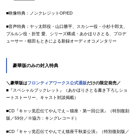
■映像特典：ノンクレジットOP/ED
■音声特典：ヤッ太郎役・山口勝平、スカシー役・小杉十郎太、
プルルン役・折笠 愛、シリーズ構成・あかほりさとる、プロデ
ューサー・植田もときによる新録オーディオコメンタリー
豪華版のみの封入特典
＼豪華版は
フロンティアワークス公式通販
だけの限定発売／
■『スペシャルブックレット』（あかほりさとる書き下ろしショ
ートストーリー、キャスト対談掲載）
■CD『キャッ党忍伝てやんでえ～猫座・第一回公演』（特別復刻
版／59分／※協力：キングレコード）
■CD『キャッ党忍伝てやんでえ猫座千秋楽公演』（特別復刻版／