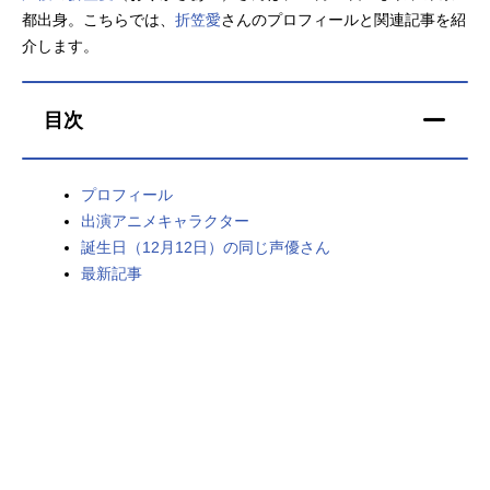
都出身。こちらでは、
折笠愛
さんのプロフィールと関連記事を紹
アニメ映画一覧
実写化映画一覧
介します。
今期アニメ曜日別一覧
目次
春アニメ
夏アニメ
秋アニメ
冬アニメ
プロフィール
出演アニメキャラクター
男性声優/女性声優一覧
誕生日（12月12日）の同じ声優さん
最新記事
FOLLOW US