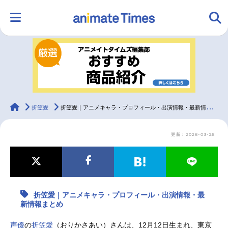
HOME
ランキング
アニメ
声優
ラジオ
みんなの声
グッズ
映画
animateTimes
折笠愛
折笠愛｜アニメキャラ・プロフィール・出演情報・最新情報まとめ
更新：2026-03-26
マンガ・ラノベ
ゲーム・アプリ
音楽
コスプレ
2.5次元
配信・Vtuber
トレンド
無料マンガ
折笠愛｜アニメキャラ・プロフィール・出演情報・最
最新記事一覧
新情報まとめ
アニメ記事一覧
声優記事一覧
声優
の
折笠愛
（おりかさあい）さんは、12月12日生まれ、東京