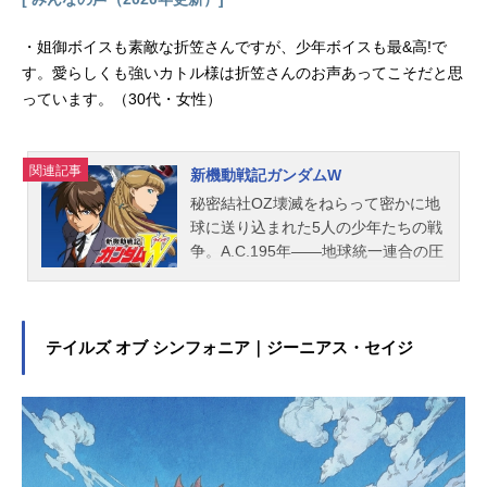
・姐御ボイスも素敵な折笠さんですが、少年ボイスも最&高!で
す。愛らしくも強いカトル様は折笠さんのお声あってこそだと思
っています。（30代・女性）
関連記事
新機動戦記ガンダムW
秘密結社OZ壊滅をねらって密かに地
球に送り込まれた5人の少年たちの戦
争。A.C.195年――地球統一連合の圧
政に苦しむ宇宙コロニーは、5人の少
年と5機のガンダムを地球に送り込
む。パイロットのひとり、ヒイロは
連合軍高官の娘リリーナに正体を知
テイルズ オブ シンフォニア｜ジーニアス・セイジ
られ、彼女を殺そうとするのだ
が…。作品名新機動戦記ガンダムW
放送形態TVアニメシリーズガンダム
シリーズスケジュール1995年4月7日
（金）～1996年3月29日（金）テレ