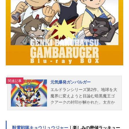
との激闘。コギツネ妖怪・七宝、不
良法師・弥勒、妖怪退治屋・珊瑚と
いった仲間達との出会い。そして、
蘇った桔梗と、かごめ、犬夜叉の三
角関係の行方は!?舞台は戦国。それ
ぞれの想いを胸に、彼らの旅は果て
しない広がりをもって続く…。作品
名犬夜叉放送形態TVアニメスケジュ
ール2000年10月16日（月）～2004
年9月13日（月）読売テレビほか話数
全167話キャスト犬夜叉：山口勝平...
関連記事
元気爆発ガンバルガー
エルドランシリーズ第2作。地球を大
魔界に変えようと目論む暗黒魔王ゴ
クアークの封印が解かれた。太古か
ら地球を守ってきた神秘の戦士エル
ドランは再度封印を施こすが、既に
地球には大魔界の魔道士ヤミノリウ
スIII世が送り込まれていた。青空小
獣電戦隊キョウリュウジャー
｜楽しみの密偵ラッキュー