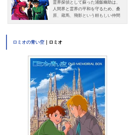
霊界探偵として蘇った浦飯幽助は、
ーデザイン・作画監...
人間界と霊界の平和を守るため、桑
原、蔵馬、飛影という頼もしい仲間
と共に次々と現れる凶悪な妖怪たち
を倒していく。そんな彼らの前に、
因縁めいた強敵が立ちふさがり――
人間界・霊界・魔界、次々と舞台を
ロミオの青い空
｜ロミオ
変えながら、徐々に激しさを増して
いく戦い、深まっていく物語の先に
あるものは……。作品名幽☆遊☆白
書放送形態TVアニメスケジュール19
92年10月10日（土）～1995年1月7
日（土）フジテレビほか話数全112話
キャスト浦飯幽助：佐々木望桑原和
真：千葉繁蔵馬/南野秀一：緒方恵美
飛影：檜山修之コエンマ：田中真弓
ぼたん：深雪さなえ雪村螢子：天野
由梨雪菜：白鳥由里幻海：京田尚子
幻海（若年期）：林原めぐみ戸愚呂
弟：玄田哲章スタッフ原作：冨樫義
博（集英社「週刊少年ジャンプ」連