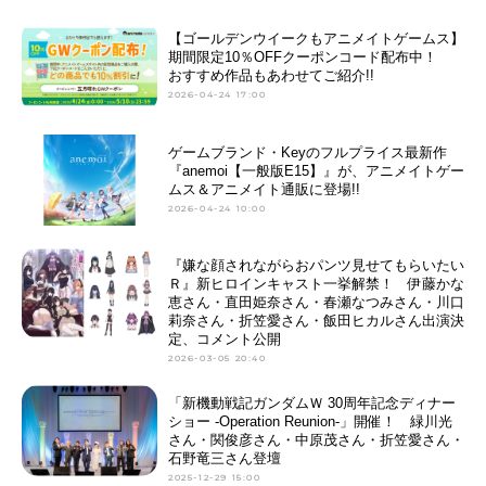
【ゴールデンウイークもアニメイトゲームス】
期間限定10％OFFクーポンコード配布中！
おすすめ作品もあわせてご紹介!!
2026-04-24 17:00
ゲームブランド・Keyのフルプライス最新作
『anemoi【一般版E15】』が、アニメイトゲー
ムス＆アニメイト通販に登場!!
2026-04-24 10:00
『嫌な顔されながらおパンツ見せてもらいたい
Ｒ』新ヒロインキャスト一挙解禁！ 伊藤かな
恵さん・直田姫奈さん・春瀬なつみさん・川口
莉奈さん・折笠愛さん・飯田ヒカルさん出演決
定、コメント公開
2026-03-05 20:40
「新機動戦記ガンダムＷ 30周年記念ディナー
ショー -Operation Reunion-」開催！ 緑川光
さん・関俊彦さん・中原茂さん・折笠愛さん・
石野竜三さん登壇
2025-12-29 15:00