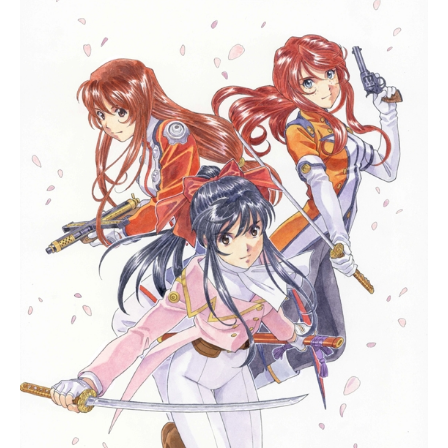
（日）～1995年9月24日（日）テレ
ビ東京系列ほか話数全26話キャスト
柾木天地：菊池正美魎呼：折笠愛阿
重霞：高田由美砂沙美：横山智佐美
星：水谷優子清音：天野由梨鷲羽：
小林優子柾木勝仁・柾木信幸：青野
武魎皇鬼：小桜エツ子（小桜エツ
コ）阿座化：緒方賢一火美猛：高木
渉スタッフ原案・オリジナルキャラ
クターデザイン：梶島正樹監督：ね
ぎしひろしコンセプトデザイン：竹
内敦志シリーズ構成：月村了衛総作
画監督・キャラクターデザイン：堀
内博之美術監督：朝倉千登勢音楽：
長岡成貢音響監督：本田保則アニメ
ーション制作：AIC主題歌OP：「天
地無用!」SONIAED：「銀河で直立歩
行」折笠愛、高田由美公開開始年＆
季節1995春アニメ(C)AIC/NBCUniver
salEntertainment 「天地無用！」の