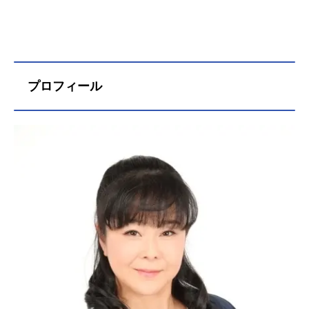
プロフィール