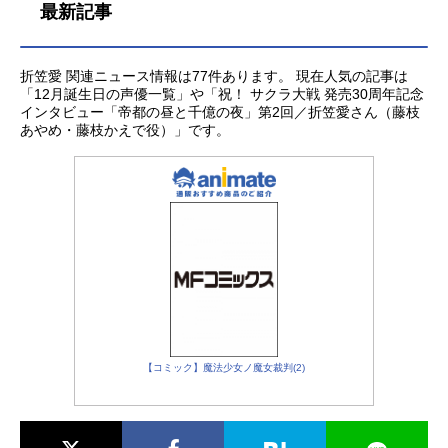
最新記事
折笠愛 関連ニュース情報は77件あります。 現在人気の記事は
「12月誕生日の声優一覧」や「祝！ サクラ大戦 発売30周年記念
インタビュー「帝都の昼と千億の夜」第2回／折笠愛さん（藤枝
あやめ・藤枝かえで役）」です。
【コミック】魔法少女ノ魔女裁判(2)