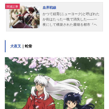
関連記事
血界戦線
かつて紐育(ニューヨーク)と呼ばれた
か街はたった一晩で消失した――一
夜にして構築された霧烟る都市『ヘ
ルサレム・ロット』空想上の産物と
して描かれていた『異世界』を現実
に繋げている街。その全貌は、未だ
人知の及ばぬ向こう側であり霧の深
犬夜叉
｜蛇骨
淵を見る事は叶わない。人では起こ
しえない奇跡を実現するこの地は今
後千年の世界の覇権を握る場所とも
例えられ様々な思惑を持つ者達が跳
梁跋扈する街となる。そんな世界の
均衡を保つ為に暗躍する組織があっ
た。その名は「秘密結社・ライブ
ラ」少年・レオは、ふとしたきっか
けからライブラの一員となるのだ
が…作品名血界戦線放送形態TVアニ
メスケジュール2015年4月4日（土）