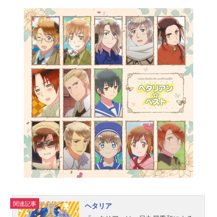
辛い仕打ち、地元の不良少年団「狼
団」との争いなど、ロミオにとって
厳しい毎日が続くが、親方の娘アン
ジェレッタの励ましや親友アルフレ
ド、煙突掃除の仲間たちと助け合っ
て暮らしていく。そして仲間と共に
「黒い兄弟」を結成し、強く友情を
誓うのだった。作品名ロミオの青い
空放送形態TVアニメシリーズ世界名
作劇場スケジュール1995年1月15日
（日）～1995年12月17日（日）フジ
テレビほか話数全33話キャストロミ
オ：折笠愛アルフレド：藤田淑子ビ
アンカ：岡村明美アンジェレッタ：
川村万梨阿ロッシ親方：安西正弘ナ
レーション：池田昌子スタッフ原作
者：リザ・テツナー原作：『黒い兄
弟』脚本：島田満音楽：若草惠キャ
ラクターデザイン：佐藤好春作画監
関連記事
ヘタリア
督：佐藤好春 大城勝 井上鋭 北