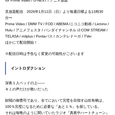
for Prime Video / U-NEXT / アニメ放題
見放題配信 2026年1月11日（日）より毎週日曜よる11時30
分〜
Prime Video / DMM TV / FOD / ABEMA /ニコニコ動画 / Lemino /
Hulu / アニメフェスタ / バンダイチャンネル /J:COM STREAM /
TELASA / milplus / Pontaパス / カンテレドーガ / TVer
ほかにて配信開始！
※配信日時は予告なく変更の可能性がございます
イントロダクション
深夜１人ベッドの上――
キミの声だけが救いだった
財閥の御曹司であり、全てにおいて完璧を目指す山吹有栖は、
100％完璧になるために必要な『あと１％』を探している。
それは毎晩のように聞いていたラジオ『真夜中ハートチューン』