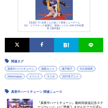
【音楽】TV 灰原くんの強くて青春ニューゲーム
ED「ドラマチック逃避行」収録シングル AIM STAR/愛
美【通常盤】
関連タグ
真夜中ハートチューン
場面カット
瀬戸桃子
大久保瑠美
AnimeJapan
イベント
ラジオ
2027冬アニメ
真夜中ハートチューン 関連ニュース
『真夜中ハートチューン』最終回放送記念ステ
ージ〜いっしょに“声春”しませんか？〜公式レ