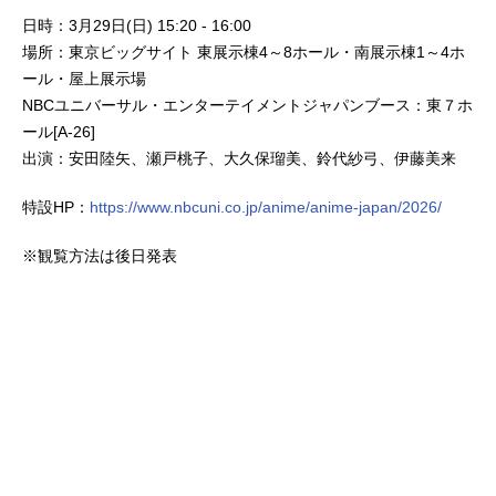
日時：3月29日(日) 15:20 - 16:00
場所：東京ビッグサイト 東展示棟4～8ホール・南展示棟1～4ホ
ール・屋上展示場
NBCユニバーサル・エンターテイメントジャパンブース：東７ホ
ール[A-26]
出演：安田陸矢、瀬戸桃子、大久保瑠美、鈴代紗弓、伊藤美来
特設HP：
https://www.nbcuni.co.jp/anime/anime-japan/2026/
※観覧方法は後日発表