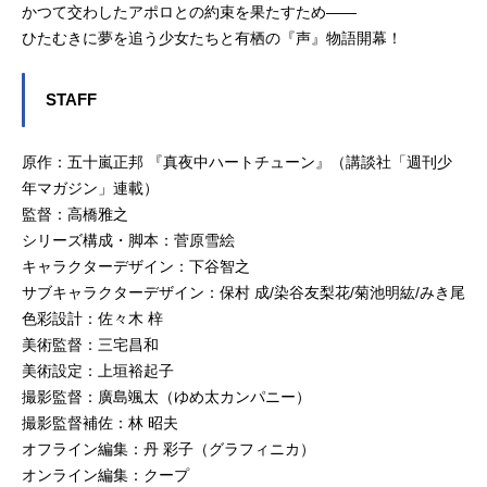
かつて交わしたアポロとの約束を果たすため――
ひたむきに夢を追う少女たちと有栖の『声』物語開幕！
STAFF
原作：五十嵐正邦 『真夜中ハートチューン』（講談社「週刊少
年マガジン」連載）
監督：高橋雅之
シリーズ構成・脚本：菅原雪絵
キャラクターデザイン：下谷智之
サブキャラクターデザイン：保村 成/染谷友梨花/菊池明紘/みき尾
色彩設計：佐々木 梓
美術監督：三宅昌和
美術設定：上垣裕起子
撮影監督：廣島颯太（ゆめ太カンパニー）
撮影監督補佐：林 昭夫
オフライン編集：丹 彩子（グラフィニカ）
オンライン編集：クープ