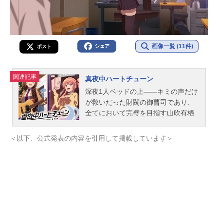
画像一覧 (11件)
シェア
ポスト
関連記事
真夜中ハートチューン
深夜1人ベッドの上――キミの声だけ
が救いだった財閥の御曹司であり、
全てにおいて完璧を目指す山吹有栖
は、100％完璧になるために必要な
『あと1％』を探している。それは毎
＜以下、公式発表の内容を引用して掲載しています＞
晩のように聞いていたラジオ『真夜
中ハートチューン』の配信者『アポ
ロ』。しかし、彼女は中1の終わり、
有栖に何も告げずに突然配信をやめ
てしまった。そして高校2年生の春。
有栖は策を巡らし、女子高から共学
化した楓林高校の生徒になる。顔も