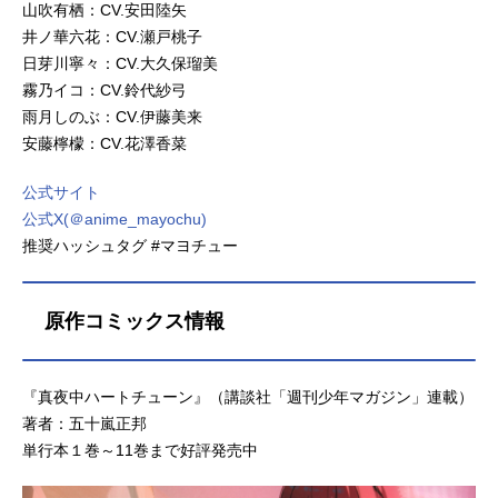
山吹有栖：CV.安田陸矢
井ノ華六花：CV.瀬戸桃子
日芽川寧々：CV.大久保瑠美
霧乃イコ：CV.鈴代紗弓
雨月しのぶ：CV.伊藤美来
安藤檸檬：CV.花澤香菜
公式サイト
公式X(＠anime_mayochu)
推奨ハッシュタグ #マヨチュー
原作コミックス情報
『真夜中ハートチューン』（講談社「週刊少年マガジン」連載）
著者：五十嵐正邦
単行本１巻～11巻まで好評発売中