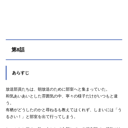
本名も知らないアポロの手がかりは
ただひとつ――『声』。ある日、聞
き覚えのある声に導かれ、有栖が駆
け込んだ先は放送部。そこには“声に
関わる仕事”を夢見る4人の少女がい
た。歌手を目指す井ノ華六花。声優
になりたい日芽川寧々。VTuberとし
て活動する霧乃イコ。アナウンサー
第8話
志望の雨月しのぶ。ところが、どの
少女にもアポロの面影があって―
―!?有栖は4人全員の『声』の夢を叶
えると宣言する。かつて交わしたア
あらすじ
ポロとの約束を果たすため――ひた
むきに夢を追う少女たちと有栖の
放送部員たちは、朝放送のために部室へと集まっていた。
『声』物語開幕！作品名真夜中ハー
トチューン放送形態TVアニメスケジ
和気あいあいとした雰囲気の中、寧々の様子だけがいつもと違
ュール2026年1月6日（火）～2026年
う。
3月24日（火）カンテレ・フジテレビ
有栖がどうしたのかと尋ねるも教えてはくれず、しまいには「う
系全国ネット“火アニバル!!”枠にて話
るさい！」と部室を出て行ってしまう。
数全12話キャスト山吹有栖：安田
陸...