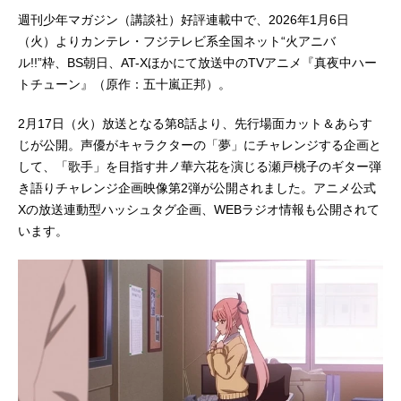
週刊少年マガジン（講談社）好評連載中で、2026年1月6日
（火）よりカンテレ・フジテレビ系全国ネット“火アニバ
ル!!”枠、BS朝日、AT-Xほかにて放送中のTVアニメ『真夜中ハー
トチューン』（原作：五十嵐正邦）。
2月17日（火）放送となる第8話より、先行場面カット＆あらす
じが公開。声優がキャラクターの「夢」にチャレンジする企画と
して、「歌手」を目指す井ノ華六花を演じる瀬戸桃子のギター弾
き語りチャレンジ企画映像第2弾が公開されました。アニメ公式
Xの放送連動型ハッシュタグ企画、WEBラジオ情報も公開されて
います。