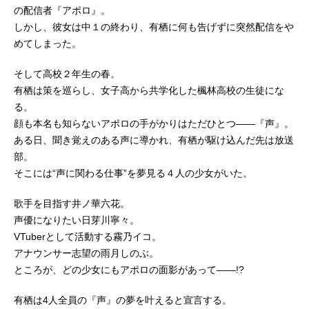
の配信者『アポロ』。
しかし、彼女は中１の終わり、有栖に何も告げずに突然配信をや
めてしまった。
そして高校２年生の春。
有栖は策を巡らし、女子高から共学化した楓林高校の生徒にな
る。
顔も本名も知らないアポロの手がかりはただひとつ――『声』。
ある日、聞き覚えのある声に導かれ、有栖が駆け込んだ先は放送
部。
そこには“声に関わる仕事”を夢見る４人の少女がいた。
歌手を目指す井ノ華六花。
声優になりたい日芽川寧々。
VTuberとして活動する霧乃イコ。
アナウンサー志望の雨月しのぶ。
ところが、どの少女にもアポロの面影があって――!?
有栖は4人全員の『声』の夢を叶えると宣言する。