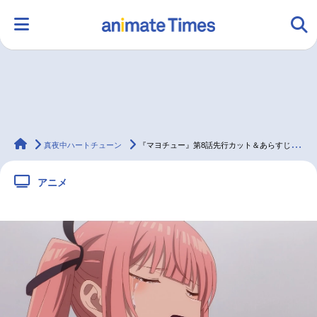
HOME
ランキング
アニメ
声優
animateTimes
ラジオ
みんなの声
グッズ
映画
真夜中ハートチューン
『マヨチュー』第8話先行カット＆あらすじ、瀬戸桃子ギターチャレンジ企画映像第2弾公開
アニメ
マンガ・ラノベ
ゲーム・アプリ
音楽
コスプレ
2.5次元
配信・Vtuber
トレンド
無料マンガ
最新記事一覧
アニメ記事一覧
声優記事一覧