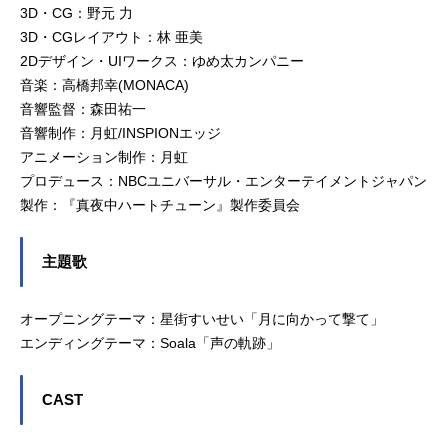
3D・CG：野元 力
3D・CGレイアウト：林 亜美
2Dデザイン・UIワークス：ゆめ太カンパニー
音楽：高橋邦幸(MONACA)
音響監督：森田祐一
音響制作：月虹/INSPIONエッジ
アニメーション制作：月虹
プロデュース：NBCユニバーサル・エンターテイメントジャパン
製作：『真夜中ハートチューン』製作委員会
主題歌
オープニングテーマ：星街すいせい「月に向かって撃て」
エンディングテーマ：Soala「声の軌跡」
CAST