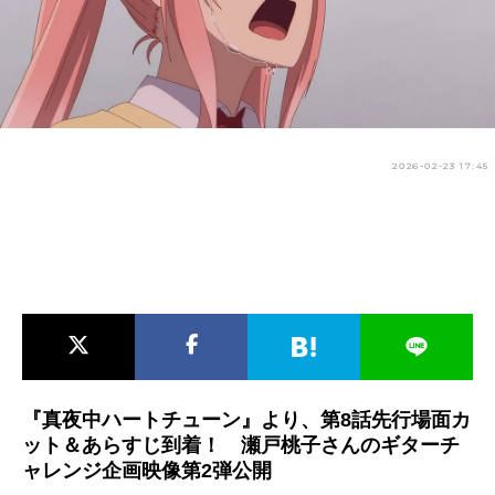
アニメ映画一覧
実写化映画一覧
今期アニメ曜日別一覧
春アニメ
夏アニメ
2026-02-23 17:45
秋アニメ
冬アニメ
男性声優/女性声優一覧
FOLLOW US
『真夜中ハートチューン』より、第8話先行場面カ
ット＆あらすじ到着！ 瀬戸桃子さんのギターチ
ャレンジ企画映像第2弾公開