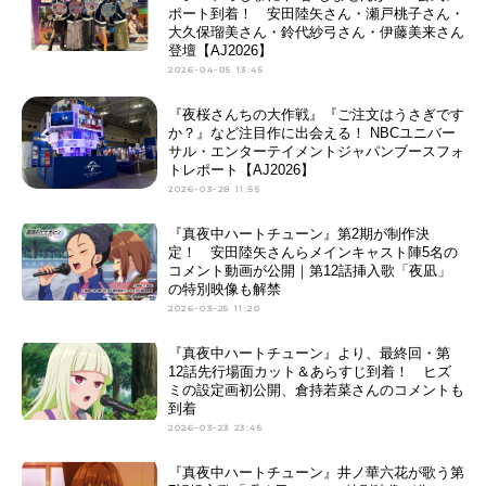
ポート到着！ 安田陸矢さん・瀬戸桃子さん・
大久保瑠美さん・鈴代紗弓さん・伊藤美来さん
登壇【AJ2026】
2026-04-05 13:45
『夜桜さんちの大作戦』『ご注文はうさぎです
か？』など注目作に出会える！ NBCユニバー
サル・エンターテイメントジャパンブースフォ
トレポート【AJ2026】
2026-03-28 11:55
『真夜中ハートチューン』第2期が制作決
定！ 安田陸矢さんらメインキャスト陣5名の
コメント動画が公開｜第12話挿入歌「夜凪」
の特別映像も解禁
2026-03-25 11:20
『真夜中ハートチューン』より、最終回・第
12話先行場面カット＆あらすじ到着！ ヒズ
ミの設定画初公開、倉持若菜さんのコメントも
到着
2026-03-23 23:45
『真夜中ハートチューン』井ノ華六花が歌う第