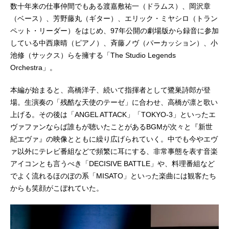
数十年来の仕事仲間でもある渡嘉敷祐一（ドラムス）、岡沢章
（ベース）、芳野藤丸（ギター）、エリック・ミヤシロ（トラン
ペット・リーダー）をはじめ、97年公開の劇場版から録音に参加
している中西康晴（ピアノ）、斉藤ノヴ（パーカッション）、小
池修（サックス）らを擁する「The Studio Legends
Orchestra」。
本編が始まると、高橋洋子、続いて指揮者として鷺巣詩郎が登
場。生演奏の「残酷な天使のテーゼ」に合わせ、高橋が凛と歌い
上げる。その後は「ANGEL ATTACK」「TOKYO-3」といったエ
ヴァファンならば誰もが聴いたことがあるBGMが次々と『新世
紀エヴァ』の映像とともに繰り広げられていく。中でも今やエヴ
ァ以外にテレビ番組などで頻繁に耳にする、非常事態を表す音楽
アイコンとも言うべき「DECISIVE BATTLE」や、料理番組など
でよく流れるほのぼの系「MISATO」といった楽曲には観客たち
からも笑顔がこぼれていた。