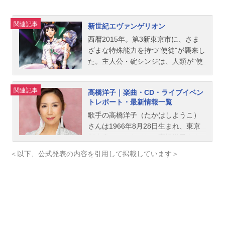
関連記事
新世紀エヴァンゲリオン
西暦2015年。第3新東京市に、さま
ざまな特殊能力を持つ"使徒"が襲来し
た。主人公・碇シンジは、人類が"使
徒"に対抗する唯一の手段である人型
決戦兵器エヴァンゲリオンの操縦者
関連記事
高橋洋子｜楽曲・CD・ライブイベン
に抜擢されてしまう。今、人類の命
トレポート・最新情報一覧
運を掛けた戦いの火蓋が切って落と
歌手の高橋洋子（たかはしようこ）
される。果たして"使徒"の正体とは？
さんは1966年8月28日生まれ、東京
少年たちと人類の運命は？作品名
都出身。こちらでは、高橋洋子さん
新世紀エヴァンゲリオン放送形態TV
のオススメ記事をご紹介！
アニメスケジュール1995年10月4日
＜以下、公式発表の内容を引用して掲載しています＞
（水）～1996年3月27日（水）テレ
ビ東京ほか話数全26話キャスト碇シ
ンジ：緒方恵美葛城ミサト：三石琴
乃赤木リツコ：山口由里子綾波レ
イ：林原めぐみ惣流・アスカ・ラン
グレー：宮村優子碇ゲンドウ：立木