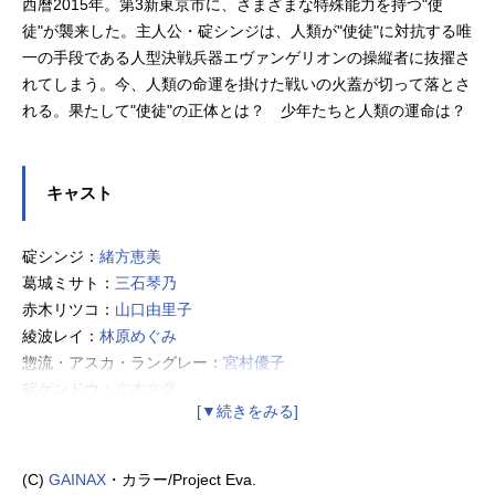
西暦2015年。第3新東京市に、さまざまな特殊能力を持つ"使
徒"が襲来した。主人公・碇シンジは、人類が"使徒"に対抗する唯
一の手段である人型決戦兵器エヴァンゲリオンの操縦者に抜擢さ
れてしまう。今、人類の命運を掛けた戦いの火蓋が切って落とさ
れる。果たして"使徒"の正体とは？ 少年たちと人類の運命は？
キャスト
碇シンジ：
緒方恵美
葛城ミサト：
三石琴乃
赤木リツコ：
山口由里子
綾波レイ：
林原めぐみ
惣流・アスカ・ラングレー：
宮村優子
碇ゲンドウ：
立木文彦
冬月コウゾウ：
清川元夢
日向マコト：
結城比呂
伊吹マヤ：
長沢美樹
(C)
GAINAX
・カラー/Project Eva.