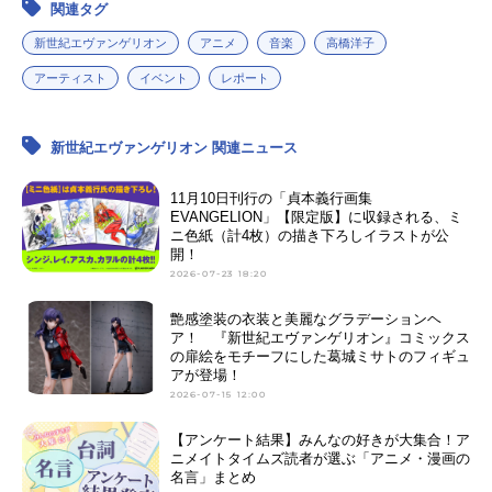
関連タグ
新世紀エヴァンゲリオン
アニメ
音楽
高橋洋子
アーティスト
イベント
レポート
新世紀エヴァンゲリオン 関連ニュース
11月10日刊行の「貞本義行画集
EVANGELION」【限定版】に収録される、ミ
ニ色紙（計4枚）の描き下ろしイラストが公
開！
2026-07-23 18:20
艶感塗装の衣装と美麗なグラデーションヘ
ア！ 『新世紀エヴァンゲリオン』コミックス
の扉絵をモチーフにした葛󠄀城ミサトのフィギュ
アが登場！
2026-07-15 12:00
【アンケート結果】みんなの好きが大集合！ア
ニメイトタイムズ読者が選ぶ「アニメ・漫画の
名言」まとめ