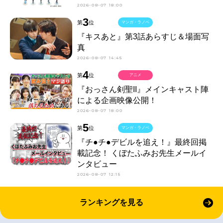
2026-08-07 18:00
3
第
位
マンガ・ラノベ
『キスあと』第3話あらすじ＆場面写
真
2026-08-07 14:45
4
第
位
アニメ
『おっさん剣聖II』メインキャスト陣
による企画映像公開！
2026-08-07 18:00
5
第
位
マンガ・ラノベ
『チ●チ●デビルを追え！』最終回掲
載記念！ くぼたふみお先生メールイ
ンタビュー
2026-08-07 12:15
ランキングを見る