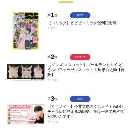
1
第
位
発売中
【コミック】ビビビコミック創刊記念号
￥935
2
第
位
予約受付中
【グッズ-マスコット】ゴールデンカムイ ど
うぶつフォーゼマスコット 4.尾形百之助【再
販】
￥1,980
3
第
位
発売中
【くじメイト】今井文也のくじメイトVol.4～
チャラめに見える幼馴染、実は一途で独占欲
が強いんです～
￥1,100