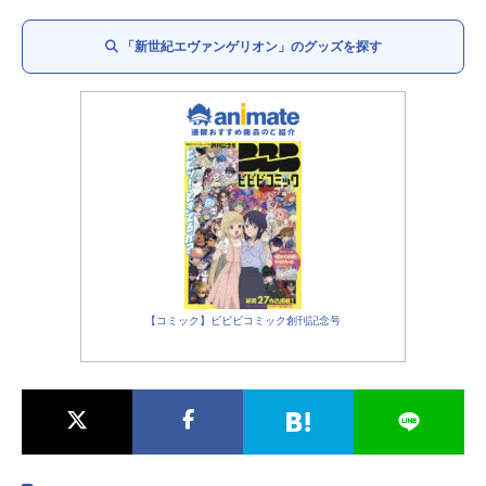
青葉シゲル：
子安武人
加持リョウジ：
山寺宏一
「新世紀エヴァンゲリオン」のグッズを探す
キール・ローレンツ：
麦人
鈴原トウジ：
関智一
相田ケンスケ：
岩永哲哉
洞木ヒカリ：
岩男潤子
渚カヲル：
石田彰
赤木ナオコ：
土井美加
【コミック】ビビビコミック創刊記念号