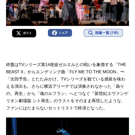
画像一覧 (7件)
シェア
ポスト
終盤はTVシリーズ第14使徒ゼルエルとの戦いを象徴する「THE
BEAST II」からエンディング曲「FLY ME TO THE MOON」〜
「次回予告」とたたみかけ、TVシリーズを観ている感覚を味わ
える演出も。さらに横浜アリーナでは演奏されなかった「偽り
の、再生」から「魂のルフラン」へとつなぐ『新世紀エヴァンゲ
リオン劇場版 シト再生』のラストをそのまま再現したような、
ファンにはたまらないセットリストで終演となった。