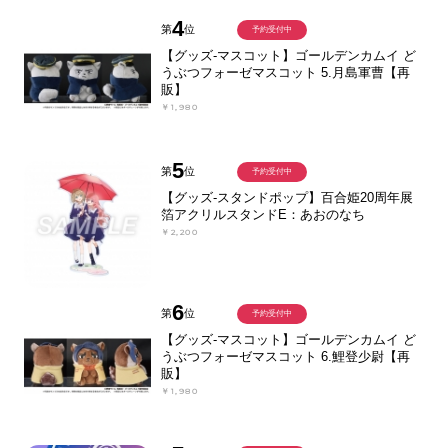
4
第
位
予約受付中
【グッズ-マスコット】ゴールデンカムイ ど
うぶつフォーゼマスコット 5.月島軍曹【再
販】
￥1,980
5
第
位
予約受付中
【グッズ-スタンドポップ】百合姫20周年展
箔アクリルスタンドE：あおのなち
￥2,200
6
第
位
予約受付中
【グッズ-マスコット】ゴールデンカムイ ど
うぶつフォーゼマスコット 6.鯉登少尉【再
販】
￥1,980