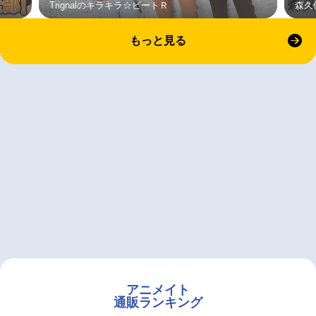
Trignalのキラキラ☆ビートＲ
森久
もっと見る
アニメイト
通販ランキング