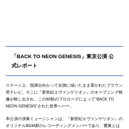
文彦冬月コウゾウ：清川元夢日向マ
コト：結城比呂伊吹マヤ：長沢美樹
青葉シゲル：子安武人加持リョウ
ジ：山寺宏一キール・ローレンツ：
麦人鈴原トウジ：関智一相田ケンス
ケ：岩永哲哉洞木ヒカリ：岩男潤子
渚カヲル：石田彰赤木ナオコ：土井
美加スタッフ総監督：庵野秀明副監
督：摩砂雪 鶴巻和哉企画：GAINAX
「BACK TO NEON GENESIS」東京公演 公
ProjectEva.脚本：庵野秀明 薩川
昭夫 榎戸洋司絵コンテ：摩砂雪
式レポート
樋口真嗣 鶴巻和哉キャラクターデ
ザイン：貞本義行メカニックデザイ
ン：山下いくと 庵野秀明作画監...
ステージ上、指揮台向かって右側に傾いたまま置かれたブラウン
管テレビ。そこに『新世紀エヴァンゲリオン』のオープニング映
像が映し出され、この90秒のプロローグによって“BACK TO
NEON GENESIS”された世界へーー。
本公演の演奏ミュージシャンは、『新世紀エヴァンゲリオン』の
オリジナルBGM群のレコーディングメンバーであり、鷺巣とは