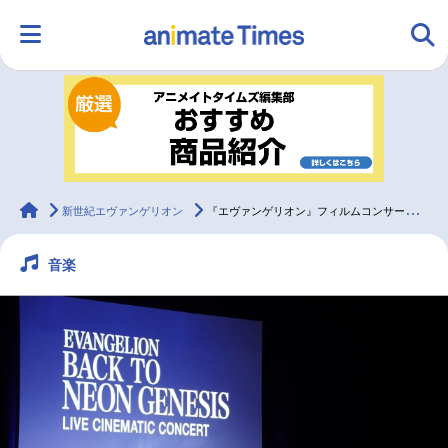
HOME
ランキング
アニメ
声優
ラジオ
みんなの声
グッズ
映画
animateTimes
新世紀エヴァンゲリオン
『エヴァンゲリオン』フィルムコンサート東京公演 公式レポ
音楽
マンガ・ラノベ
ゲーム・アプリ
音楽
コスプレ
2.5次元
配信・Vtuber
トレンド
無料マンガ
最新記事一覧
アニメ記事一覧
声優記事一覧