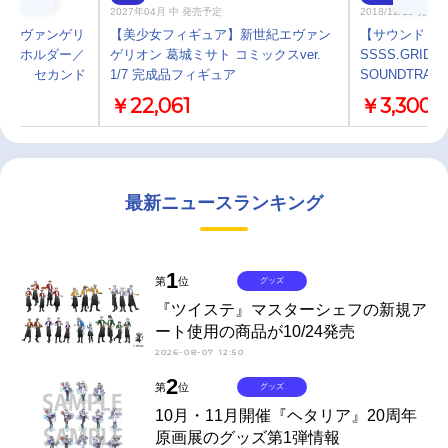
2027年04月 中 発売予定
2018/12/19 発売
】エヴァンゲリ
【美少女フィギュア】新世紀エヴァン
【サウンドトラ
キーホルダー／
ゲリオン 葛󠄀城ミサト コミックスver.
SSSS.GRIDMA
オン セカンド
1/7 完成品フィギュア
SOUNDTRAC
￥22,061
￥3,300
最新ニュースランキング
1
第
位
グッズ
『ツイステ』マスターシェフの新規ア
ート使用の商品が10/24発売
2026-08-07 12:50
2
第
位
グッズ
10月・11月開催『ヘタリア』20周年
原画展のグッズ第1弾情報