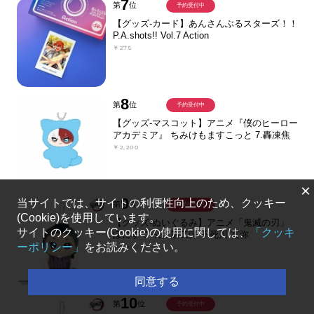
7
第
位
予約受付中
【グッズ-カード】あんさんぶるスターズ！！
P.A.shots!! Vol.7 Action
￥275
8
第
位
予約受付中
【グッズ-マスコット】アニメ『僕のヒーロー
アカデミア』 ちみけもますこっと 7.轟凍焦
￥2,200
×
9
当サイトでは、サイトの利便性向上のため、クッキー
第
位
予約受付中
(Cookie)を使用しています。
【グッズ-ぬいぐるみ】アニメ「鬼滅の刃」
サイトのクッキー(Cookie)の使用に関しては、
「クッキ
ぽにすてっぷ 第二弾 不死川 玄弥
ーポリシー」
をお読みください。
￥1,980
同意する
10
第
位
予約受付中