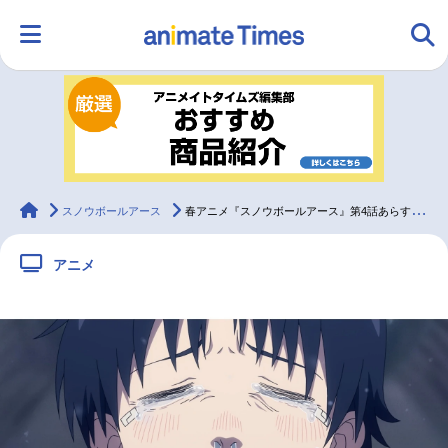
HOME
ランキング
アニメ
声優
ラジオ
みんなの声
グッズ
映画
animateTimes
スノウボールアース
春アニメ『スノウボールアース』第4話あらすじ＆先行カット
アニメ
マンガ・ラノベ
ゲーム・アプリ
音楽
コスプレ
2.5次元
配信・Vtuber
トレンド
無料マンガ
最新記事一覧
アニメ記事一覧
声優記事一覧