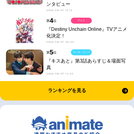
ンタビュー
2026-08-07 12:15
4
第
位
アニメ
『Destiny Unchain Online』TVアニメ
化決定！
2026-08-07 00:00
5
第
位
マンガ・ラノベ
『キスあと』第3話あらすじ＆場面写
真
2026-08-07 14:45
ランキングを見る