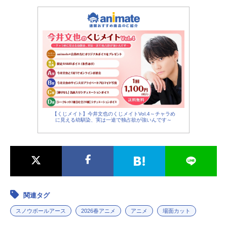
【くじメイト】今井文也のくじメイトVol.4～チャラめ
に見える幼馴染、実は一途で独占欲が強いんです～
関連タグ
スノウボールアース
2026春アニメ
アニメ
場面カット