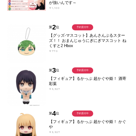
が強いんです～
￥1,100
2
第
位
予約受付中
【グッズ-マスコット】あんさんぶるスター
ズ！！ おまんじゅうにぎにぎマスコット ね
くすと2 Hbox
￥770
3
第
位
予約受付中
【フィギュア】るかっぷ 超かぐや姫！ 酒寄
彩葉
￥3,927
4
第
位
予約受付中
【フィギュア】るかっぷ 超かぐや姫！ かぐ
や
￥3,927