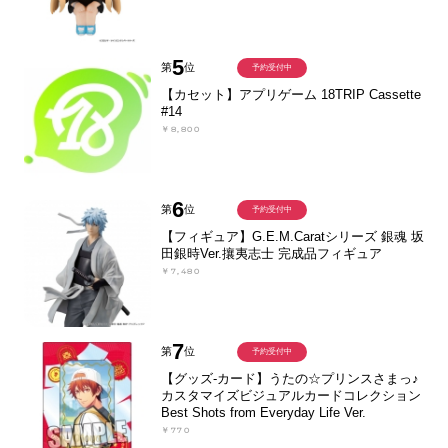
5
第
位
予約受付中
【カセット】アプリゲーム 18TRIP Cassette
#14
￥8,800
6
第
位
予約受付中
【フィギュア】G.E.M.Caratシリーズ 銀魂 坂
田銀時Ver.攘夷志士 完成品フィギュア
￥7,480
7
第
位
予約受付中
【グッズ-カード】うたの☆プリンスさまっ♪
カスタマイズビジュアルカードコレクション
Best Shots from Everyday Life Ver.
￥770