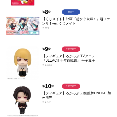
8
第
位
発売中
【くじメイト】映画『超かぐや姫！』超ファ
ンサ！ver. くじメイト
￥770
9
第
位
予約受付中
【フィギュア】るかっぷ TVアニメ
『BLEACH 千年血戦篇』 平子真子
￥4,020
10
第
位
予約受付中
【フィギュア】るかっぷ 刀剣乱舞ONLINE 加
州清光
￥4,301