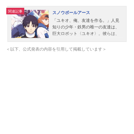
関連記事
スノウボールアース
「ユキオ、俺、友達を作る。」人見
知りの少年・鉄男の唯一の友達は、
巨大ロボット〈ユキオ〉。彼らは、
宇宙から襲来する銀河怪獣を迎え討
つ“救世主”だった。人類の存亡をかけ
＜以下、公式発表の内容を引用して掲載しています＞
た最終決戦を終え、10年……。地球
に帰還した鉄男が目にしたのは雪と
氷に覆われた大地、凍結地球〈スノ
ウボールアース〉だった！変わり果
てた景色の中、ユキオとの“約束”を胸
に、鉄男は未知の世界を歩き始める-
-。作品名スノウボールアース放送形
態TVアニメスケジュール2026年4月3
日（金）～2026年6月26日（金）日
本テレビ系全国30局ネット“FRIDAYA
NIMENIGHT”にて話数全13話キャス
ト流鏑馬鉄男：吉永拓斗ユキオ：平
川大輔乃木蒼：小清水亜美瀧村矧