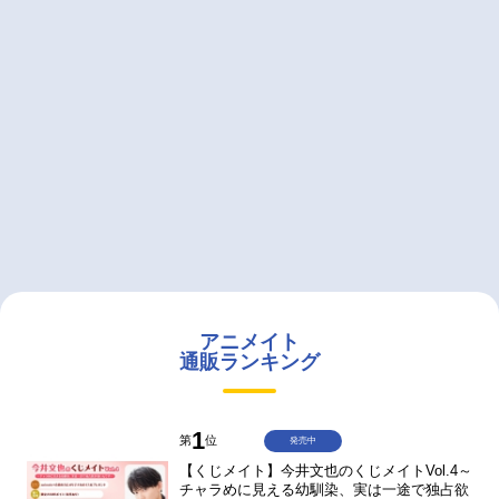
アニメイト
通販ランキング
1
第
位
発売中
【くじメイト】今井文也のくじメイトVol.4～
チャラめに見える幼馴染、実は一途で独占欲