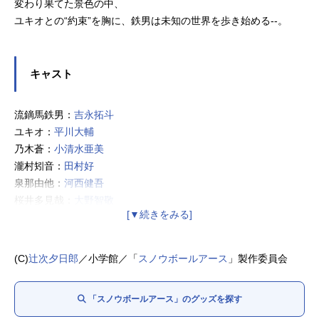
変わり果てた景色の中、
ユキオとの“約束”を胸に、鉄男は未知の世界を歩き始める--。
キャスト
流鏑馬鉄男：
吉永拓斗
ユキオ：
平川大輔
乃木蒼：
小清水亜美
瀧村矧音：
田村好
泉那由他：
河西健吾
桜井多見哉：
大野智敬
卯月ゆま：奈良平愛実
甲乙一：
永瀬アンナ
西園寺真琴：
森永千才
(C)
辻次夕日郎
／小学館／「
スノウボールアース
」製作委員会
赤城莉子：
河瀬茉希
相模逸石：
杉田智和
「スノウボールアース」のグッズを探す