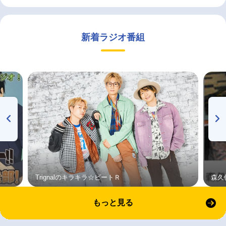
新着ラジオ番組
Trignalのキラキラ☆ビートＲ
森久
もっと見る