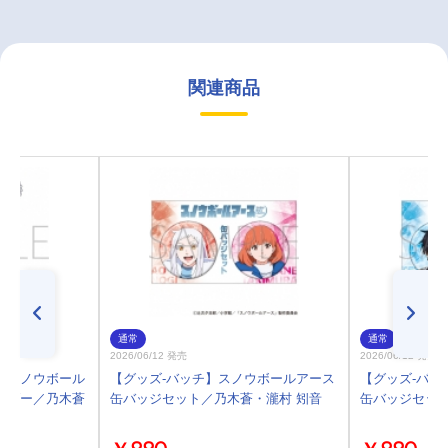
関連商品
通常
通常
2026/06/12 発売
2026/06/12 発売
】スノウボール
【グッズ-バッチ】スノウボールアース
【グッズ-バッ
ルダー／乃木蒼
缶バッジセット／乃木蒼・瀧村 矧音
缶バッジセッ