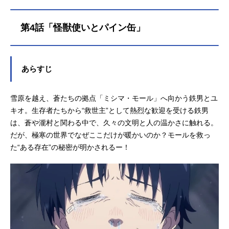
音：田村好泉那由他：河西健吾桜井
多見哉：大野智敬卯月ゆま：奈良平
第4話「怪獣使いとパイン缶」
愛実甲乙一：永瀬アンナ西園寺真
琴：森永千才赤城莉子：河瀬茉希相
模逸石：杉田智和スタッフ原作：辻
次夕日郎「スノウボールアース」
あらすじ
（小学館「月刊！スピリッツ連載）
監督：境宗久副監督：岩田健志シリ
雪原を越え、蒼たちの拠点「ミシマ・モール」へ向かう鉄男とユ
ーズ構成：村越繁キャラクターデザ
イン/総作画監督：河野敏弥メカデザ
キオ。生存者たちから“救世主”として熱烈な歓迎を受ける鉄男
イン：金世俊 モンスターデザイ
は、蒼や瀧村と関わる中で、久々の文明と人の温かさに触れる。
ン：柳隆太美術監督：藤野真里 色
だが、極寒の世界でなぜここだけが暖かいのか？モールを救っ
彩設計：野地弘納ＣＧディレクタ
た“ある存在”の秘密が明かされるー！
ー：本岡宏紀 モーショングラフィ
ック...