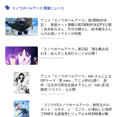
スノウボールアース 関連ニュース
アニメ『スノウボールアース』第2期制作決
定！ 新規カット満載の第2期制作決定PV公開
｜吉永拓斗さん、平川大輔さん、鈴木崚汰さん
らのお祝いイラストが到着
2026-06-27 00:10
『スノウボールアース』第13話「酒を酌み交
わす」あらすじ＆先行カットが公開！
2026-06-24 18:00
アニメ『スノウボールアース』tuki.さんによる
OPテーマ「零-zero-」アニメMV公開！ 原
作・辻次夕日郎先生描き下ろしの「tuki.流“必
殺技”イラスト」も公開
2026-06-19 18:00
「ゴジラVSスノウボールアース」救世主のロ
ボット「ユキオ」と「ゴジラ」が凍結した地球
で対峙する超激突ビジュアル＆特別映像が解