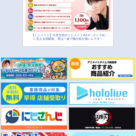
【くじメイト】今井文也のくじメイトVol.4～チャラめ
に見える幼馴染、実は一途で独占欲が強いんです～