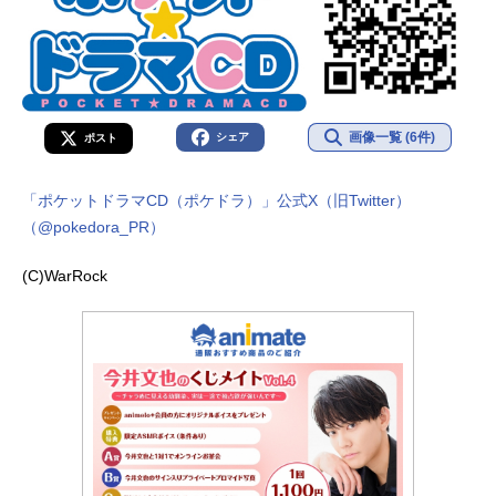
画像一覧 (6件)
シェア
ポスト
「ポケットドラマCD（ポケドラ）」公式X（旧Twitter）
（@pokedora_PR）
(C)WarRock