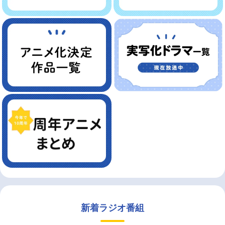
新着ラジオ番組