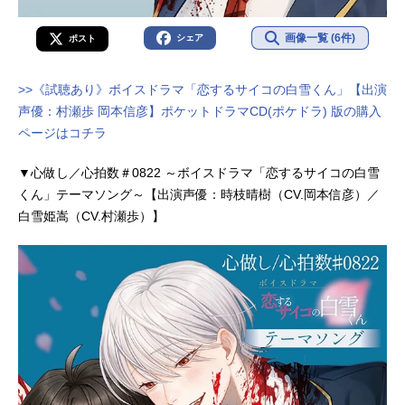
画像一覧 (6件)
シェア
ポスト
>>《試聴あり》ボイスドラマ「恋するサイコの白雪くん」【出演
声優：村瀬歩 岡本信彦】ポケットドラマCD(ポケドラ) 版の購入
ページはコチラ
▼心做し／心拍数＃0822 ～ボイスドラマ「恋するサイコの白雪
くん」テーマソング～【出演声優：時枝晴樹（CV.岡本信彦）／
白雪姫嵩（CV.村瀬歩）】