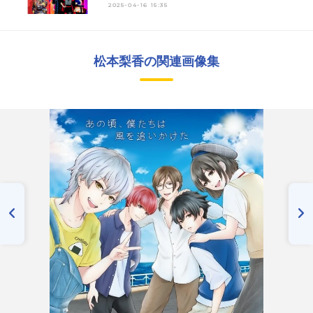
2025-04-16 15:35
松本梨香の関連画像集