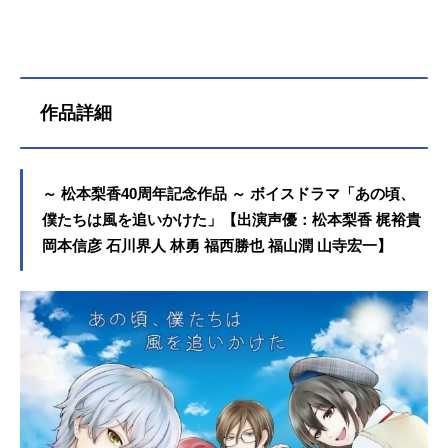
作品詳細
～ 松本梨香40周年記念作品 ～ ボイスドラマ「あの頃、
僕たちは風を追いかけた」【出演声優：松本梨香 梶裕貴
岡本信彦 石川界人 林勇 福西勝也 福山潤 山寺宏一】