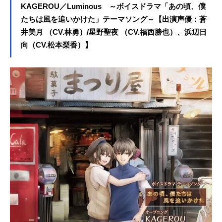
KAGEROU／Luminous ～ボイスドラマ「あの頃、僕
たちは風を追いかけた」テーマソング～【出演声優：蒼
井美月 （CV.林勇）/星野聖夜 （CV.福西勝也）、浜辺日
向（CV.松本梨香）】