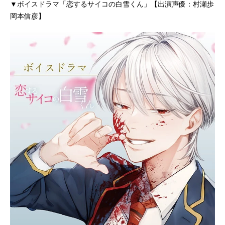
▼ボイスドラマ「恋するサイコの白雪くん」【出演声優：村瀬歩
岡本信彦】