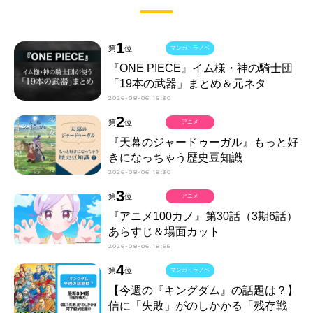
1
第
位
マンガ・ラノベ
『ONE PIECE』イム様・神の騎士団
「19本の武器」まとめ＆元ネタ
2026-08-06 16:30
2
第
位
アニメ
『天幕のジャードゥーガル』もっと好
きになっちゃう歴史豆知識
2026-08-06 18:30
3
第
位
アニメ
『アニメ100カノ』第30話（3期6話）
あらすじ＆場面カット
2026-08-06 18:55
4
第
位
マンガ・ラノベ
【今週の『キングダム』の話題は？】
信に「失敗」がのしかかる「残存戦