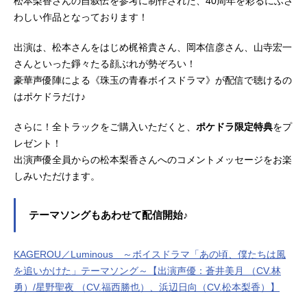
松本梨香さんの自叙伝を参考に制作された、40周年を彩るにふさ
わしい作品となっております！
出演は、松本さんをはじめ梶裕貴さん、岡本信彦さん、山寺宏一
さんといった錚々たる顔ぶれが勢ぞろい！
豪華声優陣による《珠玉の青春ボイスドラマ》が配信で聴けるの
はポケドラだけ♪
さらに！全トラックをご購入いただくと、
ポケドラ限定特典
をプ
レゼント！
出演声優全員からの松本梨香さんへのコメントメッセージをお楽
しみいただけます。
テーマソングもあわせて配信開始♪
KAGEROU／Luminous ～ボイスドラマ「あの頃、僕たちは風
を追いかけた」テーマソング～【出演声優：蒼井美月 （CV.林
勇）/星野聖夜 （CV.福西勝也）、浜辺日向（CV.松本梨香）】