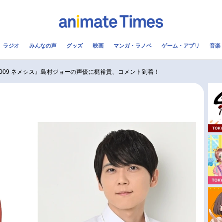
ラジオ
みんなの声
グッズ
映画
マンガ・ラノベ
ゲーム・アプリ
音楽
メ
声優
ラジオ
み
009 ネメシス』島村ジョーの声優に梶裕貴、コメント到着！
コスプレ
2.5次元
配信
アニメ映画一覧
今期アニメ曜日別一覧
実写化映画一覧
春アニメ
男性声優/女性声優一覧
夏アニメ
FOLLOW US