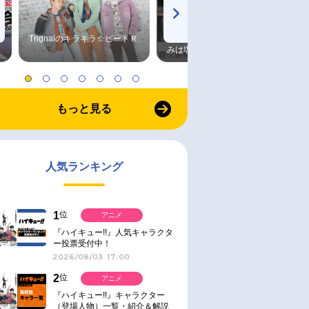
Trignalのキラキラ☆ビートＲ
森久保祥太郎×浪川大輔 つま
みは塩だけ
もっと見る
人気ランキング
1
位
アニメ
『ハイキュー!!』人気キャラクタ
ー投票受付中！
2026/08/03 17:00
2
位
アニメ
『ハイキュー!!』キャラクター
（登場人物）一覧・紹介＆解説