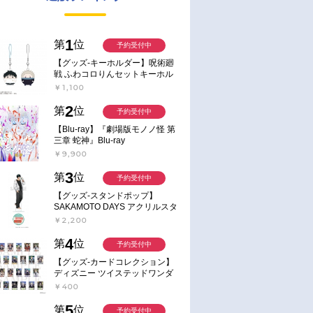
1
第
位
予約受付中
【グッズ-キーホルダー】呪術廻
戦 ふわコロりんセットキーホル
ダー【アニメイト特典付】
￥1,100
2
第
位
予約受付中
【Blu-ray】『劇場版モノノ怪 第
三章 蛇神』Blu-ray
￥9,900
3
第
位
予約受付中
【グッズ-スタンドポップ】
SAKAMOTO DAYS アクリルスタ
ンド～Sunny Afternoon～ 4.南雲
￥2,200
4
第
位
予約受付中
【グッズ-カードコレクション】
ディズニー ツイステッドワンダ
ーランド ランダムカードコレク
￥400
ション クラブ・ウェアver.
5
第
位
予約受付中