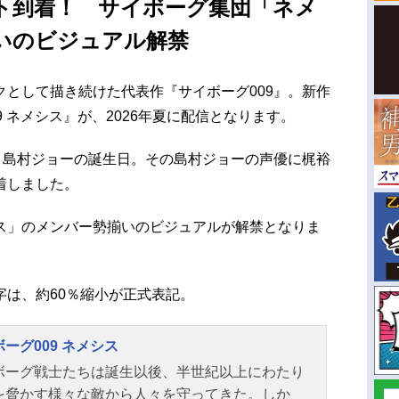
ト到着！ サイボーグ集団「ネメ
いのビジュアル解禁
として描き続けた代表作『サイボーグ009』。新作
 ネメシス』が、2026年夏に配信となります。
・島村ジョーの誕生日。その島村ジョーの声優に梶裕
着しました。
ス」のメンバー勢揃いのビジュアルが解禁となりま
字は、約60％縮小が正式表記。
ーグ009 ネメシス
ボーグ戦士たちは誕生以後、半世紀以上にわたり
を脅かす様々な敵から人々を守ってきた。しか