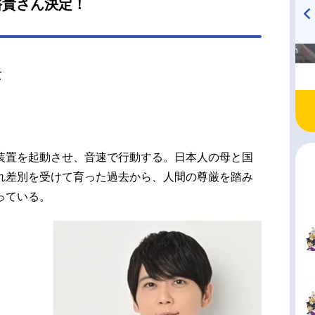
裕貴さん決定！
・ギルモア：山路和弘ロベール・ゴルバート：奈
スパノ・ガル...
高橋美紀のおんぷの気持ち
TVアニメ『戦隊大失格』
♪ in アニメイトタイムズ
radio 大直会 2nd season
貴
装置を起動させ、音速で行動する。日本人の母と国
れ差別を受けて育った過去から、人間の尊厳を踏み
っている。