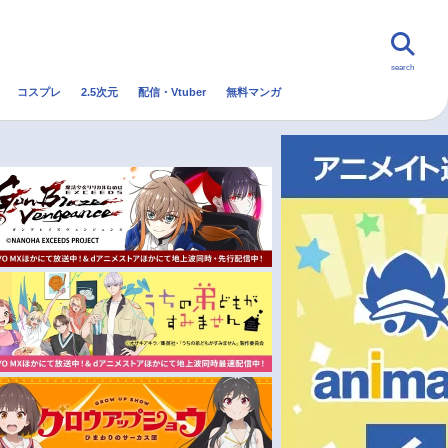
search
コスプレ
2.5次元
配信・Vtuber
無料マンガ
んなの声
グッズ
映画
・Vtuber
トレンド
無料マンガ
秋アニメ
冬アニメ