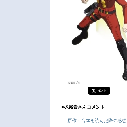
ポスト
■梶裕貴さんコメント
──原作・台本を読んだ際の感想