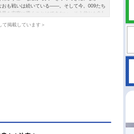
なおも戦いは続いている――。そして今。009たち
世界を安寧に導くことはできない、そう信じた9人
イボーグ集団「ネメシス」が現れた。重力を操る
して掲載しています＞
ボーグ・グラビトンが率いる彼らの目指す理想と
私たちは世代交代を目撃するのか!?作品名サイボ
009ネメシス放送形態配信シリーズサイボーグ009
ュール2026年7月19日（日）～ABEMAプレミア
アニメストア・U-NEXTほか話数全3話キャスト0
島村ジョー：梶裕貴N001/ミュウ：日高里菜N002/ブ
ド：細谷佳正N003/クラック：神谷浩史N004/オ
井上喜久子N005/アスピダ：稲田徹N006/ブリッ
山詩音N007/モーフィン：内田真礼N008/デプ
倉綾音N009/グラビトン：中村悠一001/イワン・
スキー：皆川純子002/ジェット・リンク：宮野真
3/フランソワーズ・アルヌール：早見沙織004/ア
ルト・ハインリヒ：杉田智和005/ジェロニモ・ジ
：安元洋貴006/張々湖：かぬか光明007/グレー
ブリテン：利根健太朗008/ピュンマ：林勇アイザ