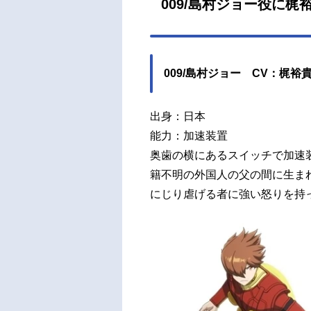
009/島村ジョー役に梶
ック
良徹イ
009/島村ジョー CV：梶裕
出身：日本
能力：加速装置
奥歯の横にあるスイッチで加速
籍不明の外国人の父の間に生ま
にじり虐げる者に強い怒りを持