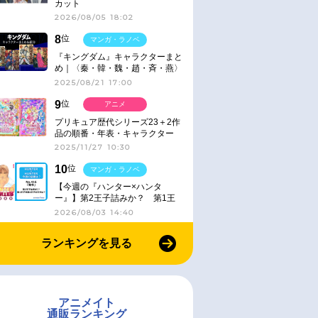
カット
2026/08/05 18:02
8
位
マンガ・ラノベ
『キングダム』キャラクターまと
め｜〈秦・韓・魏・趙・斉・燕〉
2025/08/21 17:00
9
位
アニメ
プリキュア歴代シリーズ23＋2作
品の順番・年表・キャラクター
【2025年版】
2025/11/27 10:30
10
位
マンガ・ラノベ
【今週の『ハンター×ハンタ
ー』】第2王子詰みか？ 第1王
子と第4王子が対峙「発令」＜
2026/08/03 14:40
No.416＞
ランキングを見る
アニメイト
通販ランキング