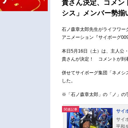
貴さん決定、コメン
シス」メンバー勢揃
石ノ森章太郎先生がライフワーク
アニメーション『サイボーグ009
本日5月16日（土）は、主人公
貴さんが決定！ コメントが到
併せてサイボーグ集団「ネメシ
した。
※「石ノ森章太郎」の「ノ」の
関連記事
サイボ
サイ
平和