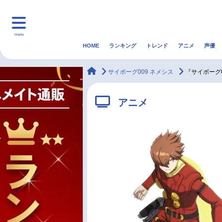
menu
HOME
ランキング
トレンド
アニメ
声優
HOME
ランキング
アニ
animateTimes
サイボーグ009 ネメシス
『サイボーグ
マンガ・ラノベ
ゲーム・アプリ
音楽
アニメ
最新記事一覧
アニメ記事一覧
声優記事一覧