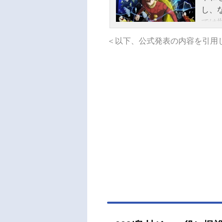
し、
では
のサ
＜以下、公式発表の内容を引用
サイ
は？
ーグ
スケジ
ム・d
09/
リザー
プロ：
ツ：若
ス：佐
ウイ
守00
ルベ
ュニア
ト・