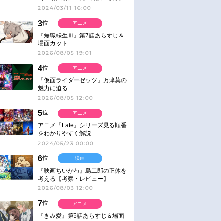
2024/03/11 16:00
3
位
アニメ
『無職転生Ⅲ』第7話あらすじ＆
場面カット
2026/08/05 19:01
4
位
アニメ
『仮面ライダーゼッツ』万津莫の
魅力に迫る
2026/08/05 12:00
5
位
アニメ
アニメ『Fate』シリーズ見る順番
をわかりやすく解説
2024/05/23 00:00
6
位
映画
『映画ちいかわ』島二郎の正体を
考える【考察・レビュー】
2026/08/03 12:00
7
位
アニメ
『きみ愛』第6話あらすじ＆場面