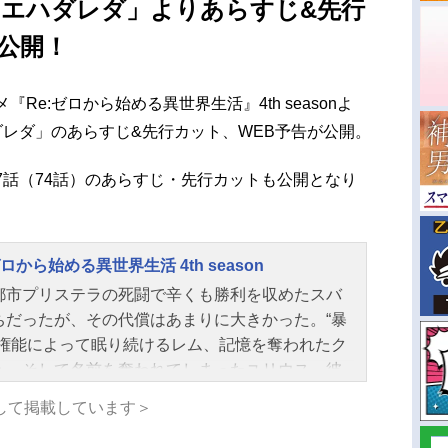
マエハダレダ」よりあらすじ&先行
公開！
『Re:ゼロから始める異世界生活』4th seasonよ
ダレダ」のあらすじ&先行カット、WEB予告が公開。
n 第7話（74話）のあらすじ・先行カットも公開となり
ゼロから始める異世界生活 4th season
都市プリステラの死闘で辛くも勝利を収めたスバ
ちだったが、その代償はあまりに大きかった。“暴
の権能によって眠り続けるレム、記憶を奪われたク
ュ、そして名前を奪われてしまったユリウス。彼
救う手がかりを求める中、スバルは全てを見通
して掲載しています＞
あらゆる知識を持つと言われる『賢者』シャウラ
在を知る。次の目的地は賢者の住まう「プレアデ