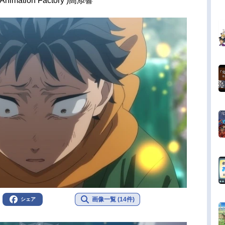
imation Factory )高添響
画像一覧 (14件)
シェア