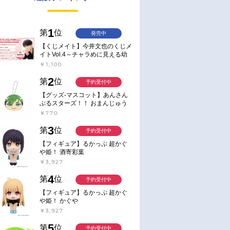
1
第
位
発売中
【くじメイト】今井文也のくじメ
イトVol.4～チャラめに見える幼
馴染、実は一途で独占欲が強いん
￥1,100
です～
2
第
位
予約受付中
【グッズ-マスコット】あんさん
ぶるスターズ！！ おまんじゅう
にぎにぎマスコット ねくすと2
￥770
Hbox
3
第
位
予約受付中
【フィギュア】るかっぷ 超かぐ
や姫！ 酒寄彩葉
￥3,927
4
第
位
予約受付中
【フィギュア】るかっぷ 超かぐ
や姫！ かぐや
￥3,927
5
第
位
予約受付中