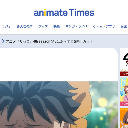
ラジオ
みんなの声
グッズ
映画
マンガ・ラノベ
ゲーム・アプリ
音楽
メ
声優
ラジオ
み
アニメ『リゼロ』4th season 第8話あらすじ&先行カット
コスプレ
2.5次元
配信
アニメ映画一覧
今期アニメ曜日別一覧
実写化映画一覧
春アニメ
男性声優/女性声優一覧
夏アニメ
FOLLOW US