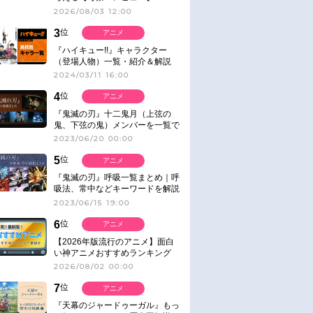
2026/08/03 12:00
3
位
アニメ
『ハイキュー!!』キャラクター
（登場人物）一覧・紹介＆解説
2024/03/11 16:00
4
位
アニメ
『鬼滅の刃』十二鬼月（上弦の
鬼、下弦の鬼）メンバーを一覧で
紹介＆解説（登場鬼の情報まと
2023/06/20 00:00
め）
5
位
アニメ
『鬼滅の刃』呼吸一覧まとめ｜呼
吸法、常中などキーワードを解説
2023/06/15 19:00
6
位
アニメ
【2026年版流行のアニメ】面白
い神アニメおすすめランキング
【名作・話題作】｜ジャンル別人
2026/08/02 00:00
気作品をピックアップ
7
位
アニメ
『天幕のジャードゥーガル』もっ