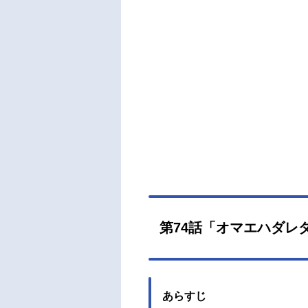
ス監
すら
びえ
獣、
共に
が始ま
aso
世界
202
～AT
スバ
井里
ーク
第74話「オマエハダレ
佳奈
ァイル
あらすじ