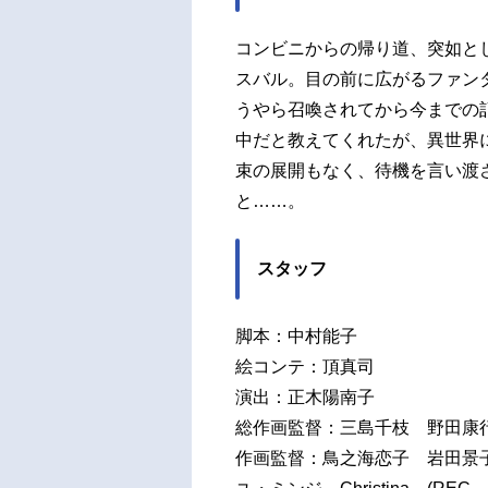
コンビニからの帰り道、突如と
スバル。目の前に広がるファン
うやら召喚されてから今までの
中だと教えてくれたが、異世界
束の展開もなく、待機を言い渡
と……。
スタッフ
脚本：中村能子
絵コンテ：頂真司
演出：正木陽南子
総作画監督：三島千枝 野田康
作画監督：鳥之海恋子 岩田景