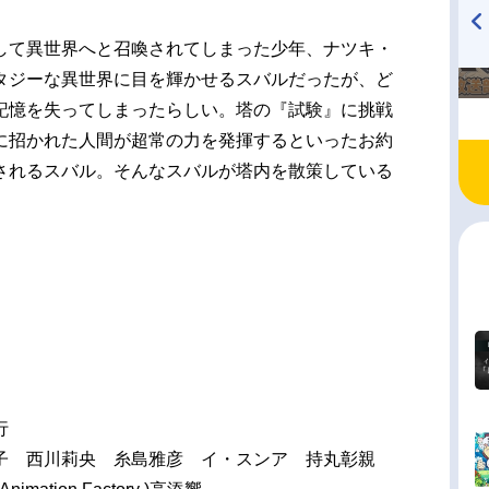
して異世界へと召喚されてしまった少年、ナツキ・
TVアニメ『戦隊大失格』
ハイキュー!! 烏野高校放送部!
タジーな異世界に目を輝かせるスバルだったが、ど
radio 大直会 2nd season
記憶を失ってしまったらしい。塔の『試験』に挑戦
に招かれた人間が超常の力を発揮するといったお約
されるスバル。そんなスバルが塔内を散策している
行
子 西川莉央 糸島雅彦 イ・スンア 持丸彰親