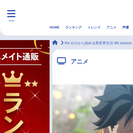
menu
HOME
ランキング
トレンド
アニメ
声優
HOME
ランキング
アニ
animateTimes
Re:ゼロから始める異世界生活 4th season
マンガ・ラノベ
ゲーム・アプリ
音楽
アニメ
最新記事一覧
アニメ記事一覧
声優記事一覧