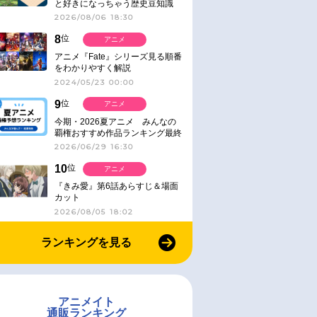
と好きになっちゃう歴史豆知識
2026/08/06 18:30
8
位
アニメ
アニメ『Fate』シリーズ見る順番
をわかりやすく解説
2024/05/23 00:00
9
位
アニメ
今期・2026夏アニメ みんなの
覇権おすすめ作品ランキング最終
結果発表！
2026/06/29 16:30
10
位
アニメ
『きみ愛』第6話あらすじ＆場面
カット
2026/08/05 18:02
ランキングを見る
アニメイト
通販ランキング