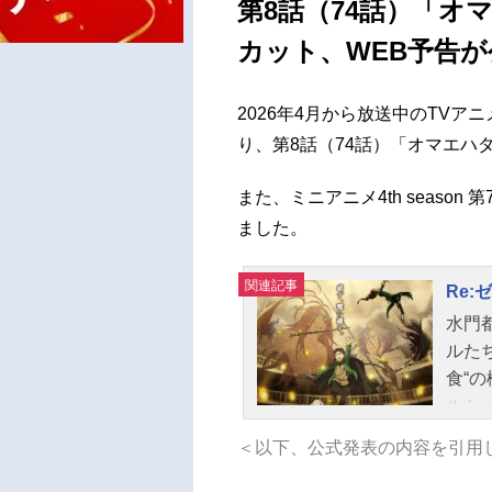
第8話（74話）「オ
カット、WEB予告が
2026年4月から放送中のTVアニメ
り、第8話（74話）「オマエハ
また、ミニアニメ4th seaso
ました。
関連記事
Re:
水門
ルた
食“
ルシ
らを
＜以下、公式発表の内容を引用
し、
の存