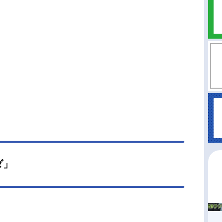
視塔」──そこは、最強の『剣聖』ラインハルトで
攻略できなかった大砂漠「アウグリア砂丘」にそ
立つ最果ての塔。猛威を振るう自然、未知なる魔
そして想像を絶する脅威が立ちはだかる。仲間と
、すべてを取り戻すため、命を懸けた少年の旅路
る──作品名Re:ゼロから始める異世界生活4thse
n放送形態TVアニメシリーズRe:ゼロから始める異
生活スケジュール喪失編：2026年4月8日（水）～
6年6月17日（水）奪還編：2026年8月12日（水）
-X・TOKYOMXほか話数全19話キャストナツキ・
ル：小林裕介エミリア：高橋李依ベアトリス：新
美ラム：村川梨衣レム：水瀬いのりユリウス・ユ
リウス：江口拓也アナスタシア・ホーシン：植田
ダ」
メィリィ・ポートルート：鈴木絵理シャウラ：フ
ーズあいレイ...