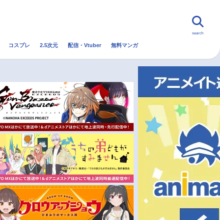
search
コスプレ
2.5次元
配信・Vtuber
無料マンガ
んなの声
グッズ
映画
・Vtuber
トレンド
無料マンガ
秋アニメ
冬アニメ