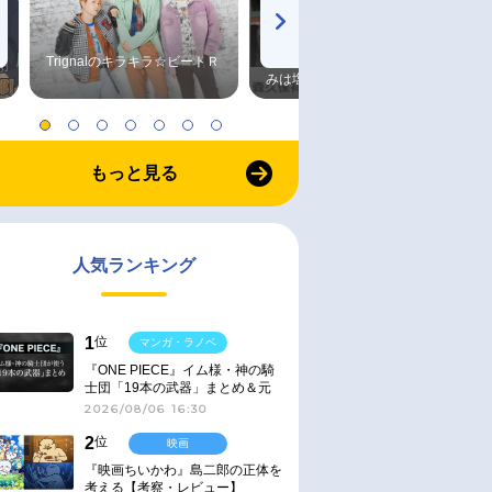
Trignalのキラキラ☆ビートＲ
森久保祥太郎×浪川大輔 つま
みは塩だけ
もっと見る
人気ランキング
1
位
マンガ・ラノベ
『ONE PIECE』イム様・神の騎
士団「19本の武器」まとめ＆元
ネタ
2026/08/06 16:30
2
位
映画
『映画ちいかわ』島二郎の正体を
考える【考察・レビュー】