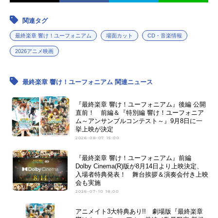
関連タグ
最終楽章 響け！ユーフォニアム
場面カット
CD・音楽情報
2026アニメ映画
最終楽章 響け！ユーフォニアム 関連ニュース
『最終楽章 響け！ユーフォニアム』後編 公開
直前！ 前編＆『特別編 響け！ユーフォニア
ム～アンサンブルコンテスト～』9月8日に一
挙上映が決定
2026-08-07 15:00
『最終楽章 響け！ユーフォニアム』前編
Dolby Cinema(R)版が8月14日より上映決定、
入場者特典発表！ 舞台挨拶＆演奏会付き上映
会も実施
2026-07-10 18:00
アニメイト3大特典あり!! 劇場版『最終楽章