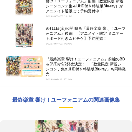
響け！ユーフォニアム』前編［数量限定 新規
シーンコンテ集＆UHD付き特装版Blu-ray］が
アニメイト通販にて予約受付中！
2026-07-07 14:50
9月11日(金)公開 映画『最終楽章 響け！ユーフ
ォニアム』後編 【アニメイト限定 ミニアー
トボード付きムビチケ】予約開始！
2026-07-03 10:00
『最終楽章 響け！ユーフォニアム』前編のBD
＆DVDが9/2発売決定！ 「数量限定 新規シー
ンコンテ集&UHD付き特装版Blu-ray」も同時発
売
2026-06-22 17:00
最終楽章 響け！ユーフォニアムの関連画像集