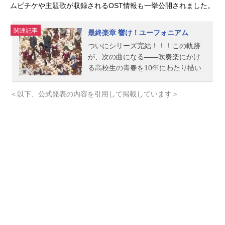
ムビチケや主題歌が収録されるOST情報も一挙公開されました。
関連記事
最終楽章 響け！ユーフォニアム
ついにシリーズ完結！！！この軌跡
が、次の曲になる――吹奏楽にかけ
る高校生の青春を10年にわたり描い
てきた『響け！ユーフォニアム』シ
リーズ。2024年のTV放送にて感動の
＜以下、公式発表の内容を引用して掲載しています＞
最終回を迎えた『響け！ユーフォニ
アム3』が、2026年、ついに完結作
となる“最終楽章”として劇場に登場す
る。『最終楽章』は、10年間、京都
アニメーションの制作チームを率い
てきた石原立也が総監督を、そして
共にシリーズの要を担ってきた小川
太一が監督を務める。京都アニメー
ションによる本編カットのブラッシ
ュアップはもちろんのこと、花田十
輝がシナリオを新たに執筆し、新作
シーンも多数追加。TVシリーズでは