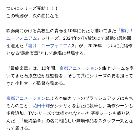
ついにシリーズ完結！！！
この軌跡が、次の曲になる――
吹奏楽にかける高校生の青春を10年にわたり描いてきた『
響け！
ユーフォニアム
』シリーズ。2024年のTV放送にて感動の最終回
を迎えた『
響け！ユーフォニアム
3』が、2026年、ついに完結作
となる“最終楽章”として劇場に登場する。
『最終楽章』は、10年間、
京都アニメーション
の制作チームを率
いてきた石原立也が総監督を、そして共にシリーズの要を担って
きた小川太一が監督を務める。
京都アニメーション
による本編カットのブラッシュアップはもち
ろんのこと、
花田十輝
がシナリオを新たに執筆し、新作シーンも
多数追加。TVシリーズでは描かれなかった演奏シーンも盛り込
んだ、『最終楽章』の名に相応しい劇場作品をスタッフ一丸とな
って届ける。