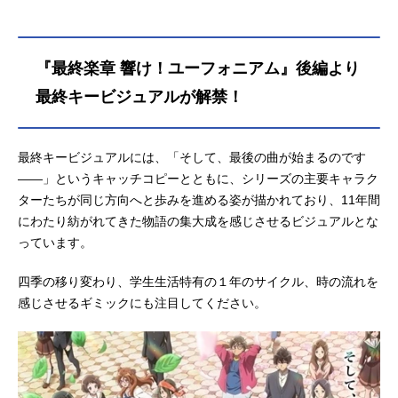
描かれなかった演奏シーンも盛り込
んだ、『最終楽章』の名に相応しい
劇場作品をスタッフ一丸となって届
『最終楽章 響け！ユーフォニアム』後編より
ける。10年の軌跡――その先へ。ア
ニメ『響け！ユーフォニアム』集大
最終キービジュアルが解禁！
成となる最後の1年の幕が上がる。作
品名最終楽章響け！ユーフォニアム
放送形態劇場版アニメシリーズ響
最終キービジュアルには、「そして、最後の曲が始まるのです
け！ユーフォニアムスケジュール前
――」というキャッチコピーとともに、シリーズの主要キャラク
編：2026年4月24日（金）後編：202
ターたちが同じ方向へと歩みを進める姿が描かれており、11年間
6年9月11日（金）キャスト黄前久美
にわたり紡がれてきた物語の集大成を感じさせるビジュアルとな
子：黒沢ともよ加藤葉月：朝井彩加
っています。
川島緑輝：豊田萌絵高坂麗奈：安済
知佳黒江真由：戸松遥塚本秀一：石
四季の移り変わり、学生生活特有の１年のサイクル、時の流れを
谷春貴釜屋つばめ：大橋彩香久石
感じさせるギミックにも注目してください。
奏...