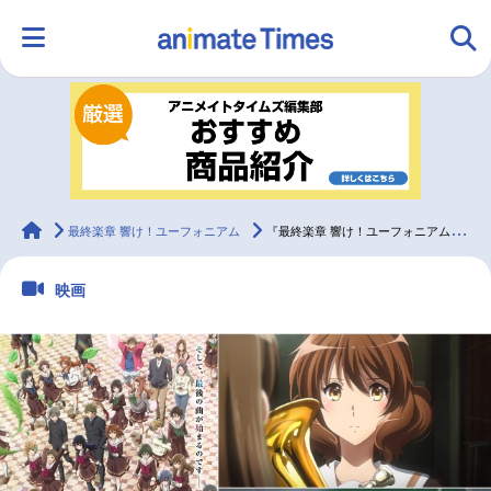
HOME
ランキング
アニメ
声優
ラジオ
みんなの声
グッズ
映画
animateTimes
最終楽章 響け！ユーフォニアム
『最終楽章 響け！ユーフォニアム』後編の本予告映像＆最終KV解禁！
映画
マンガ・ラノベ
ゲーム・アプリ
音楽
コスプレ
2.5次元
配信・Vtuber
トレンド
無料マンガ
最新記事一覧
アニメ記事一覧
声優記事一覧