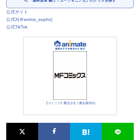
「最終楽章 響け！ユーフォニアム」のグッズを探す
剣崎梨々花：
杉浦しおり
釜屋すずめ：
夏川椎菜
公式サイト
上石弥生：
松田彩音
公式X(＠anime_eupho)
針谷佳穂：
寺澤百花
公式TikTok
義井沙里：
陶山恵実里
滝昇：
櫻井孝宏
【コミック】魔法少女ノ魔女裁判(2)