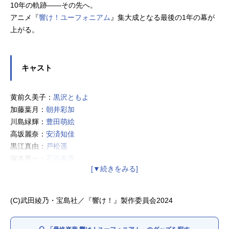
10年の軌跡――その先へ。
アニメ『
響け！ユーフォニアム
』集大成となる最後の1年の幕が
上がる。
キャスト
黄前久美子：
黒沢ともよ
加藤葉月：
朝井彩加
川島緑輝：
豊田萌絵
高坂麗奈：
安済知佳
黒江真由：
戸松遥
塚本秀一：
石谷春貴
釜屋つばめ：
大橋彩香
久石奏：
雨宮天
鈴木美玲：
七瀬彩夏
(C)武田綾乃・宝島社／『響け！』製作委員会2024
鈴木さつき：
久野美咲
月永求：
土屋神葉