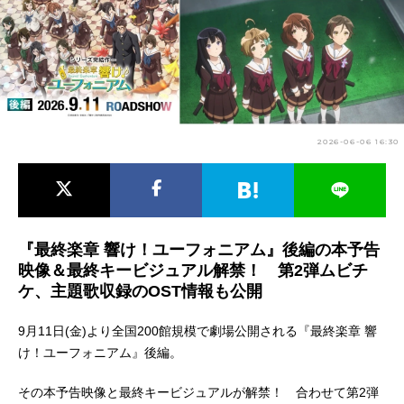
アニメ映画一覧
実写化映画一覧
今期アニメ曜日別一覧
春アニメ
夏アニメ
2026-06-06 16:30
秋アニメ
冬アニメ
男性声優/女性声優一覧
FOLLOW US
『最終楽章 響け！ユーフォニアム』後編の本予告
映像＆最終キービジュアル解禁！ 第2弾ムビチ
ケ、主題歌収録のOST情報も公開
9月11日(金)より全国200館規模で劇場公開される『最終楽章 響
け！ユーフォニアム』後編。
その本予告映像と最終キービジュアルが解禁！ 合わせて第2弾