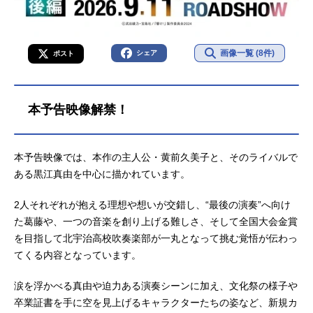
画像一覧 (8件)
シェア
ポスト
本予告映像解禁！
本予告映像では、本作の主人公・黄前久美子と、そのライバルで
ある黒江真由を中心に描かれています。
2人それぞれが抱える理想や想いが交錯し、“最後の演奏”へ向け
た葛藤や、一つの音楽を創り上げる難しさ、そして全国大会金賞
を目指して北宇治高校吹奏楽部が一丸となって挑む覚悟が伝わっ
てくる内容となっています。
涙を浮かべる真由や迫力ある演奏シーンに加え、文化祭の様子や
卒業証書を手に空を見上げるキャラクターたちの姿など、新規カ