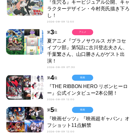
『生穴る』キービジュアル公開、キャ
ラクターデザイン・今村亮氏描き下ろ
し！
2026-08-09 12:50
3
第
位
アニメ
夏アニメ『プラノサウルス ガチコセ
イブツ部』第5話に古川登志夫さん、
千葉繁さん、山口勝さんがゲスト出
演！
2026-08-09 07:30
4
第
位
映画
『THE RIBBON HERO リボンヒーロ
ー』公式インタビュー2本公開！
2026-08-09 12:00
5
第
位
映画
『映画ゼッツ』『映画超ギャバン』オ
フショット11点解禁
2026-08-09 12:00