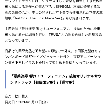
サウンドトラックには、シリーズ通して音楽を担当してきた松田
彬人氏による本作への書き下ろし劇中BGM、本編に登場する吹
奏楽楽曲のほか、本日公開された本予告でも使用された本作の主
題歌「ReCoda (The Final Movie Ver.)」も収録されます。
主題歌は『最終楽章 響け！ユーフォニアム』後編のために松田
彬人氏が新たに編曲を行い、TRUEさんの歌を再録した新規音源
となっています。
商品は初回限定盤と通常盤の2形態での発売。初回限定盤はキャ
ンバスボード風EPサイズジャケット仕様と、京都アニメーショ
ン描き下ろしイラストを飾って楽しめる仕様となっています。
『最終楽章 響け！ユーフォニアム』後編オリジナルサウ
ンドトラック【初回限定盤】/【通常盤】
音楽：松田彬人
発売日：2026年9月11日(金)