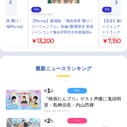
予約
予約
2026/09/02 発売
2026/09/11 発売
最終楽章 響け！
【Blu-ray】劇場版 『最終楽章 響け！
【音楽】劇場版
版Blu-ray]
ユーフォニアム』前編 [数量限定 新規
ーフォニアム
シーンコンテ集&UHD付き特装版Blu-
ドトラック「Soun
ray]
限定盤】
￥13,200
￥7,150
最新ニュースランキング
1
第
位
映画
『映画たんプリ』ゲスト声優に鬼頭明
里・島﨑信長・内山昂輝
2026-08-09 09:00
2
第
位
アニメ