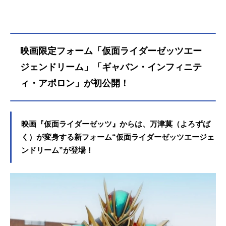
る。が、人々はねむの言葉すらも、
フェイクではないか？と疑念を抱
く。莫の無実を確信する小鷹は、真
犯人の影を追い続けた。『世界を救
映画限定フォーム「仮面ライダーゼッツエー
うために戦ってきた男が、世界から
非難されている現状は見過ごせな
ジェンドリーム」「ギャバン・インフィニテ
い』ついに、すべての黒幕“仮面ライ
ィ・アポロン」が初公開！
ダー夢現”に辿り着く！莫＝ゼッツと
小鷹＝ノクスは共に夢現に立ち向か
うが、“白昼夢”を駆使するその圧倒的
な力に二人は徐々に追い詰められて
映画『仮面ライダーゼッツ』からは、万津莫（よろずば
いく……。やがて、夢現が企んでい
く）が変身する新フォーム“仮面ライダーゼッツエージェ
る、恐ろしい計画が明らかになろう
ンドリーム”が登場！
とした時、莫が選択する非情な決
断、そして思いがけない行動と
は……？すべてが少しずつおかしな
世界で、壊れていく莫と小鷹の――
そして人...