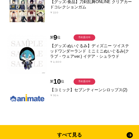
【グッズ-食品】刀剣乱舞ONLINE クリアカー
ドコレクションガム
￥220
9
第
位
予約受付中
【グッズ-ぬいぐるみ】ディズニー ツイステ
ッドワンダーランド ミニミニぬいぐるみ(ク
ラブ・ウェアver.) イデア・シュラウド
￥2,500
10
第
位
予約受付中
【コミック】セブンティーンシロップス(2)
￥924
すべて見る