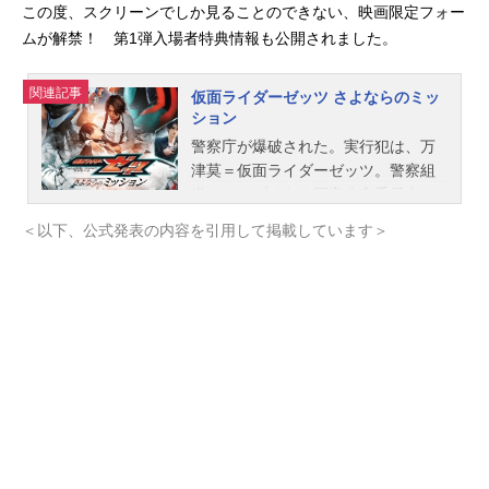
この度、スクリーンでしか見ることのできない、映画限定フォー
ムが解禁！ 第1弾入場者特典情報も公開されました。
関連記事
仮面ライダーゼッツ さよならのミッ
ション
警察庁が爆破された。実行犯は、万
津莫＝仮面ライダーゼッツ。警察組
織のトップである国家公安委員会は
怪事課に対し、直ちに莫を捕らえる
＜以下、公式発表の内容を引用して掲載しています＞
ように命じた。しかし、小鷹賢政＝
仮面ライダーノクス、富士見やなす
かは、莫がそんなテロを起こしたと
は、にわかに信じられなかった。一
方、国家公安委員長の玖門宗馬は、
全国民に向けて、万津莫と彼が所属
する諜報機関『ＣＯＤＥ』が「倒す
べき敵」であると宣言し、誰もが莫
への憎しみを募らせていく。そんな
中、国民的タレント・ねむも、全国
民に向けて、緊急ライブ配信を始め