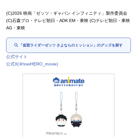
ファイブ：小柳心
シックス：平川結月
(C)2026 映画「ゼッツ・ギャバン インフィニティ」製作委員会
玖門宗馬／
仮面ライダー
夢現：曽野舜太
(C)石森プロ・テレビ朝日・ADK EM・東映 (C)テレビ朝日・東映
ゼロ：川平慈英
AG・東映
ジーク／ドォーン：天野浩成
ザ・レディ：美村里江
「仮面ライダーゼッツ さよならのミッション」のグッズを探す
謎のバイカー：中本悠太
アナウンサー：
竹達彩奈
公式サイト
公式X(＠toeiHERO_movie)