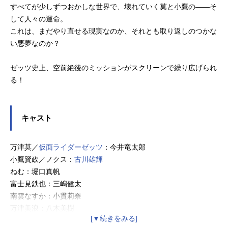
すべてが少しずつおかしな世界で、壊れていく莫と小鷹の――そ
して人々の運命。
これは、まだやり直せる現実なのか、それとも取り返しのつかな
い悪夢なのか？
ゼッツ史上、空前絶後のミッションがスクリーンで繰り広げられ
る！
キャスト
万津莫／
仮面ライダーゼッツ
：今井竜太郎
小鷹賢政／ノクス：
古川雄輝
ねむ：堀口真帆
富士見鉄也：三嶋健太
南雲なすか：小貫莉奈
万津美浪：八木美樹
スリー：玉城裕規