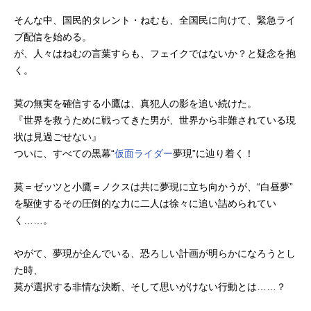
そんな中、国民的タレント・ねむも、全国民に向けて、緊急ライ
ブ配信を始める。
が、人々はねむの言葉すらも、フェイクではないか？と疑念を抱
く。
莫の無実を確信する小鷹は、真犯人の影を追い続けた。
『世界を救うために戦ってきた男が、世界から非難されている現
状は見過ごせない』
ついに、すべての黒幕“
仮面ライダー
夢現”に辿り着く！
莫＝ゼッツと小鷹＝ノクスは共に夢現に立ち向かうが、“白昼夢”
を駆使するその圧倒的な力に二人は徐々に追い詰められてい
く……。
やがて、夢現が企んでいる、恐ろしい計画が明らかになろうとし
た時、
莫が選択する非情な決断、そして思いがけない行動とは……？