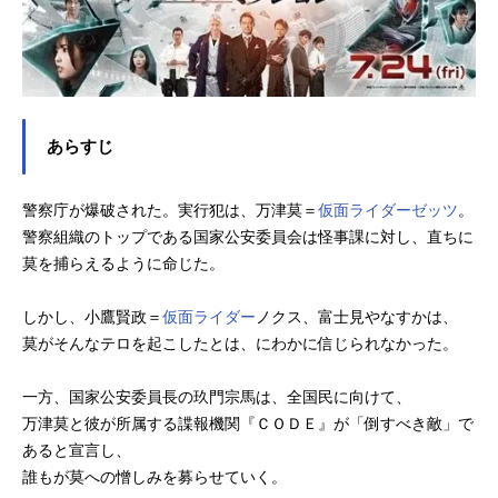
あらすじ
警察庁が爆破された。実行犯は、万津莫＝
仮面ライダーゼッツ
。
警察組織のトップである国家公安委員会は怪事課に対し、直ちに
莫を捕らえるように命じた。
しかし、小鷹賢政＝
仮面ライダー
ノクス、富士見やなすかは、
莫がそんなテロを起こしたとは、にわかに信じられなかった。
一方、国家公安委員長の玖門宗馬は、全国民に向けて、
万津莫と彼が所属する諜報機関『ＣＯＤＥ』が「倒すべき敵」で
あると宣言し、
誰もが莫への憎しみを募らせていく。