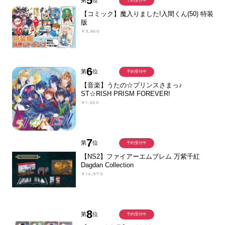
5
第
位
予約受付中
【コミック】魔入りました!入間くん(50) 特装
版
￥3,850
6
第
位
予約受付中
【音楽】うたの☆プリンスさまっ♪
ST☆RISH PRISM FOREVER!
￥1,650
7
第
位
予約受付中
【NS2】ファイアーエムブレム 万紫千紅
Dagdan Collection
￥14,979
8
第
位
予約受付中