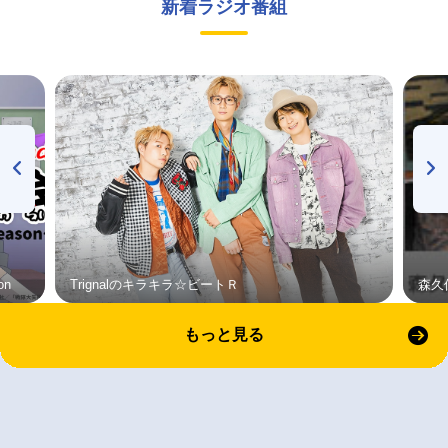
新着ラジオ番組
on
Trignalのキラキラ☆ビートＲ
森久
もっと見る