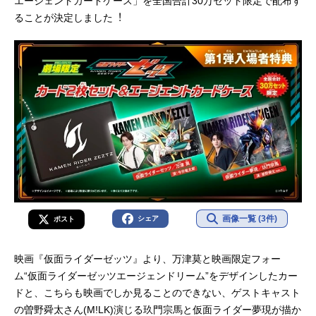
エージェントカードケース」を全国合計30万セット限定で配布す
ることが決定しました︕
画像一覧 (3件)
シェア
ポスト
映画『仮面ライダーゼッツ』より、万津莫と映画限定フォー
ム“仮面ライダーゼッツエージェンドリーム”をデザインしたカー
ドと、こちらも映画でしか見ることのできない、ゲストキャスト
の曽野舜太さん(M!LK)演じる玖門宗馬と仮面ライダー夢現が描か