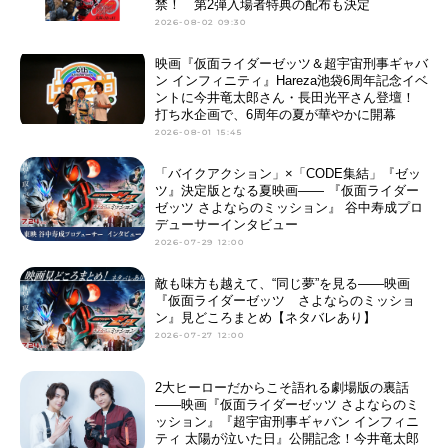
禁！ 第2弾入場者特典の配布も決定
2026-08-02 09:30
映画『仮面ライダーゼッツ＆超宇宙刑事ギャバ
ン インフィニティ』Hareza池袋6周年記念イベ
ントに今井竜太郎さん・長田光平さん登壇！
打ち水企画で、6周年の夏が華やかに開幕
2026-08-01 15:45
「バイクアクション」×「CODE集結」『ゼッ
ツ』決定版となる夏映画―― 『仮面ライダー
ゼッツ さよならのミッション』 谷中寿成プロ
デューサーインタビュー
2026-07-29 12:00
敵も味方も越えて、“同じ夢”を見る――映画
『仮面ライダーゼッツ さよならのミッショ
ン』見どころまとめ【ネタバレあり】
2026-07-27 12:00
2大ヒーローだからこそ語れる劇場版の裏話
――映画『仮面ライダーゼッツ さよならのミ
ッション』『超宇宙刑事ギャバン インフィニ
ティ 太陽が泣いた日』公開記念！今井竜太郎