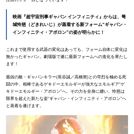
映画『超宇宙刑事ギャバン インフィニティ』からは、弩
城怜慈（どきれいじ）が蒸着する新フォーム“ギャバン・
インフィニティ・アポロン”の姿が明らかに！
これまで使用する武器の変化はあっても、フォーム自体に変化は
無かったギャバン。劇場版で遂に最新フォームへの進化を果たし
ます！
最凶の敵・ギャバンキラー(長谷誠／高橋努)との苛烈を極める死
闘の中、相棒であるゲキドーエモルギーが強大なエモルギア“ゲ
キドーエモルギー・アポロン”へ。その力を全身に纏い、怜慈は
限界を超えた新たな姿“ギャバン・インフィニティ・アポロン”へ
と蒸着を遂げます。