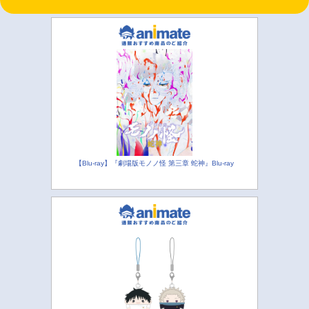
【Blu-ray】『劇場版モノノ怪 第三章 蛇神』Blu-ray