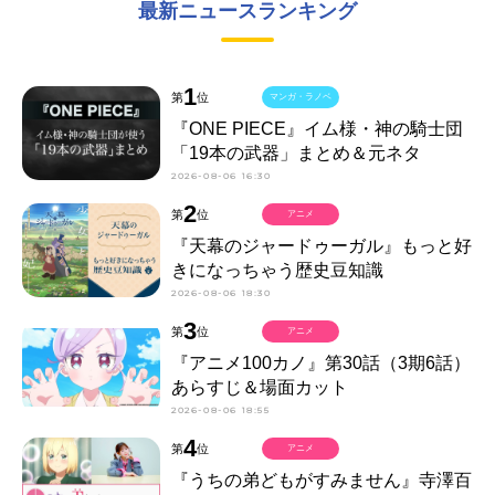
最新ニュースランキング
1
第
位
マンガ・ラノベ
『ONE PIECE』イム様・神の騎士団
「19本の武器」まとめ＆元ネタ
2026-08-06 16:30
2
第
位
アニメ
『天幕のジャードゥーガル』もっと好
きになっちゃう歴史豆知識
2026-08-06 18:30
3
第
位
アニメ
『アニメ100カノ』第30話（3期6話）
あらすじ＆場面カット
2026-08-06 18:55
4
第
位
アニメ
『うちの弟どもがすみません』寺澤百