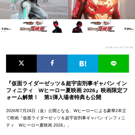
アニメ映画一覧
実写化映画一覧
今期アニメ曜日別一覧
春アニメ
夏アニメ
2026-06-07 09:30
秋アニメ
冬アニメ
男性声優/女性声優一覧
FOLLOW US
『仮面ライダーゼッツ＆超宇宙刑事ギャバン イン
フィニティ Wヒーロー夏映画 2026』映画限定フ
ォーム解禁！ 第1弾入場者特典も公開
2026年7月24日（金）公開となる、Wヒーローによる豪華2本立
て映画『仮面ライダーゼッツ＆超宇宙刑事ギャバン インフィニ
ティ Wヒーロー夏映画 2026』。