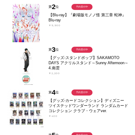
2
第
位
予約受付中
【Blu-ray】『劇場版モノノ怪 第三章 蛇神』
Blu-ray
￥9,900
3
第
位
予約受付中
【グッズ-スタンドポップ】SAKAMOTO
DAYS アクリルスタンド～Sunny Afternoon～
4.南雲
￥2,200
4
第
位
予約受付中
【グッズ-カードコレクション】ディズニー
ツイステッドワンダーランド ランダムカード
コレクション クラブ・ウェアver.
￥400