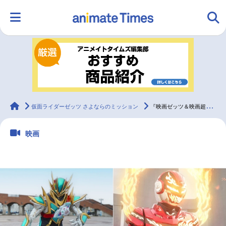
HOME
ランキング
アニメ
声優
ラジオ
みんなの声
グッズ
映画
animateTimes
仮面ライダーゼッツ さよならのミッション
『映画ゼッツ＆映画超ギャバン』映画限定フォーム解禁！第1弾入場者特典も公開
映画
マンガ・ラノベ
ゲーム・アプリ
音楽
コスプレ
2.5次元
配信・Vtuber
トレンド
無料マンガ
最新記事一覧
アニメ記事一覧
声優記事一覧