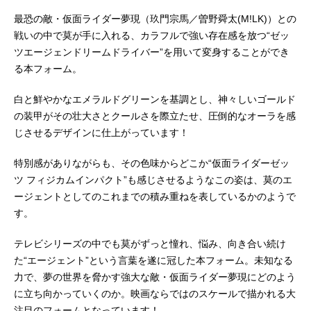
最恐の敵・仮面ライダー夢現（玖門宗馬／曽野舜太(M!LK)）との
戦いの中で莫が手に入れる、カラフルで強い存在感を放つ“ゼッ
ツエージェンドリームドライバー”を用いて変身することができ
る本フォーム。
白と鮮やかなエメラルドグリーンを基調とし、神々しいゴールド
の装甲がその壮大さとクールさを際立たせ、圧倒的なオーラを感
じさせるデザインに仕上がっています！
特別感がありながらも、その色味からどこか“仮面ライダーゼッ
ツ フィジカムインパクト”も感じさせるようなこの姿は、莫のエ
ージェントとしてのこれまでの積み重ねを表しているかのようで
す。
テレビシリーズの中でも莫がずっと憧れ、悩み、向き合い続け
た“エージェント”という言葉を遂に冠した本フォーム。未知なる
力で、夢の世界を脅かす強大な敵・仮面ライダー夢現にどのよう
に立ち向かっていくのか。映画ならではのスケールで描かれる大
注目のフォームとなっています！