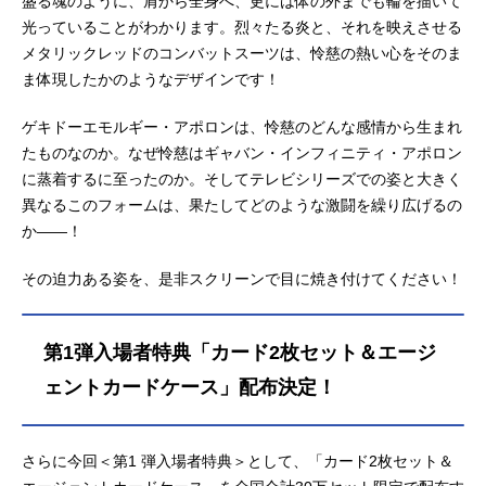
盛る魂のように、肩から全身へ、更には体の外までも輪を描いて
光っていることがわかります。烈々たる炎と、それを映えさせる
メタリックレッドのコンバットスーツは、怜慈の熱い心をそのま
ま体現したかのようなデザインです！
ゲキドーエモルギー・アポロンは、怜慈のどんな感情から生まれ
たものなのか。なぜ怜慈はギャバン・インフィニティ・アポロン
に蒸着するに至ったのか。そしてテレビシリーズでの姿と大きく
異なるこのフォームは、果たしてどのような激闘を繰り広げるの
か――！
その迫力ある姿を、是非スクリーンで目に焼き付けてください！
第1弾入場者特典「カード2枚セット＆エージ
ェントカードケース」配布決定！
さらに今回＜第1 弾入場者特典＞として、「カード2枚セット＆