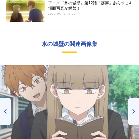
アニメ『氷の城壁』第12話「霹靂」あらすじ&
場面写真が解禁！
2026-06-16 19:00
氷の城壁の関連画像集