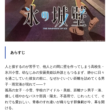
あらすじ
人と接するのが苦手で、他人との間に壁を作ってしまう高校生・
氷川小雪。幼なじみの安曇美姫以外誰ともつるまず、静かに日々
を過ごしていた彼女の前に、なぜかぐいぐい距離を詰めてくる男
子・雨宮湊が現れて――？
孤高の女子・小雪、学校のアイドル・美姫、距離ナシ男子・湊、
優しく穏やかなバスケ部員・陽太。不器用で、じれったくて、そ
れでも愛おしい。青春のすれ違いが織りなす群像劇が今、幕を開
ける。