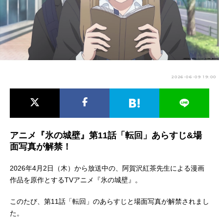
アニメ映画一覧
実写化映画一覧
今期アニメ曜日別一覧
春アニメ
夏アニメ
2026-06-09 19:00
秋アニメ
冬アニメ
男性声優/女性声優一覧
FOLLOW US
アニメ『氷の城壁』第11話「転回」あらすじ&場
面写真が解禁！
2026年4月2日（木）から放送中の、阿賀沢紅茶先生による漫画
作品を原作とするTVアニメ『氷の城壁』。
このたび、第11話「転回」のあらすじと場面写真が解禁されまし
た。