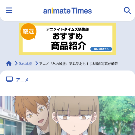
HOME
ランキング
アニメ
声優
ラジオ
みんなの声
グッズ
映画
animateTimes
氷の城壁
アニメ『氷の城壁』第11話あらすじ&場面写真が解禁
アニメ
マンガ・ラノベ
ゲーム・アプリ
音楽
コスプレ
2.5次元
配信・Vtuber
トレンド
無料マンガ
最新記事一覧
アニメ記事一覧
声優記事一覧