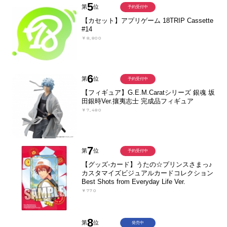
5
第
位
予約受付中
【カセット】アプリゲーム 18TRIP Cassette
#14
￥8,800
6
第
位
予約受付中
【フィギュア】G.E.M.Caratシリーズ 銀魂 坂
田銀時Ver.攘夷志士 完成品フィギュア
￥7,480
7
第
位
予約受付中
【グッズ-カード】うたの☆プリンスさまっ♪
カスタマイズビジュアルカードコレクション
Best Shots from Everyday Life Ver.
￥770
8
第
位
発売中