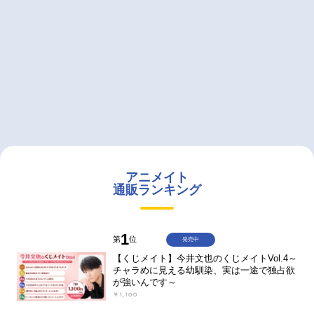
アニメイト
通販ランキング
1
第
位
発売中
【くじメイト】今井文也のくじメイトVol.4～
チャラめに見える幼馴染、実は一途で独占欲
が強いんです～
￥1,100