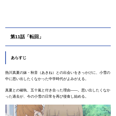
安曇美姫：和泉風花雨宮湊：千葉翔
也日野陽太：猪股慧士霜島月子：新
福桜五十嵐翼：小林千晃栗木桃香：
鬼頭明里安曇優希：波多野翔熱川秋
音：川井田夏海スタッフ原作：阿賀
沢紅茶（集英社ジャンプコミックス
第11話「転回」
刊）監督：まんきゅう助監督：石井
輝シリーズ構成：中西やすひろキャ
ラクターデザイン：荻野美希サブキ
ャラクターデザイン：伊藤依織子プ
あらすじ
ロップデザイン：濵田悠示衣装デザ
イン：琴乃 笛木優奈美術監督・美
熱川真夏の妹・秋音（あきね）との出会いをきっかけに、小雪の
術設定：前田慎色彩設定：のぼりは
るこ3DCGディレクター：酒寄直哉撮
中に思い出したくなかった中学時代がよみがえる。
影監督：渡辺実花編集：吉武将人劇
伴：佐久間奏 田渕夏海劇伴制
真夏との確執、五十嵐と付き合った理由――。思い出したくなか
作：...
った過去が、今の小雪の日常を再び侵食し始める。