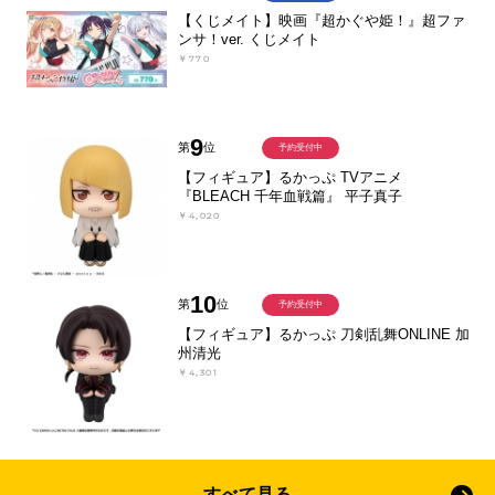
【くじメイト】映画『超かぐや姫！』超ファ
ンサ！ver. くじメイト
￥770
9
第
位
予約受付中
【フィギュア】るかっぷ TVアニメ
『BLEACH 千年血戦篇』 平子真子
￥4,020
10
第
位
予約受付中
【フィギュア】るかっぷ 刀剣乱舞ONLINE 加
州清光
￥4,301
すべて見る