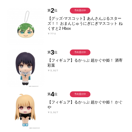
2
第
位
予約受付中
【グッズ-マスコット】あんさんぶるスター
ズ！！ おまんじゅうにぎにぎマスコット ね
くすと2 Hbox
￥770
3
第
位
予約受付中
【フィギュア】るかっぷ 超かぐや姫！ 酒寄
彩葉
￥3,927
4
第
位
予約受付中
【フィギュア】るかっぷ 超かぐや姫！ かぐ
や
￥3,927