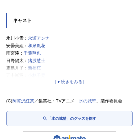
キャスト
氷川小雪：
永瀬アンナ
安曇美姫：
和泉風花
雨宮湊：
千葉翔也
日野陽太：
猪股慧士
霜島月子：
新福桜
五十嵐翼：
小林千晃
栗木桃香：
鬼頭明里
安曇優希：
波多野翔
熱川秋音：
川井田夏海
(C)
阿賀沢紅茶
／集英社・TVアニメ「
氷の城壁
」製作委員会
「氷の城壁」のグッズを探す