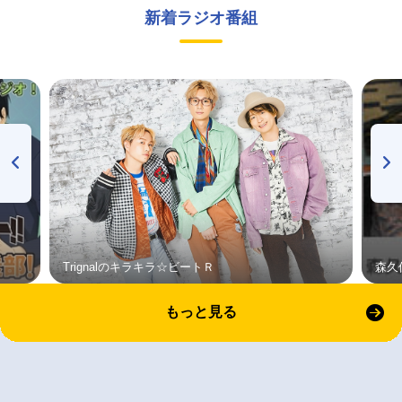
新着ラジオ番組
Trignalのキラキラ☆ビートＲ
森久
もっと見る