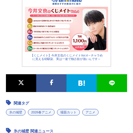
【くじメイト】今井文也のくじメイトVol.4～チャラめ
に見える幼馴染、実は一途で独占欲が強いんです～
関連タグ
氷の城壁
2026春アニメ
場面カット
アニメ
氷の城壁 関連ニュース