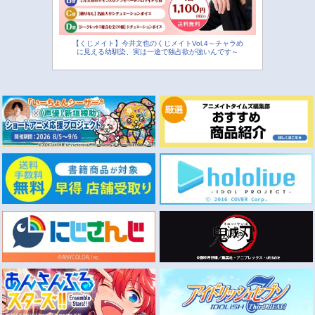
【くじメイト】今井文也のくじメイトVol.4～チャラめ
に見える幼馴染、実は一途で独占欲が強いんです～