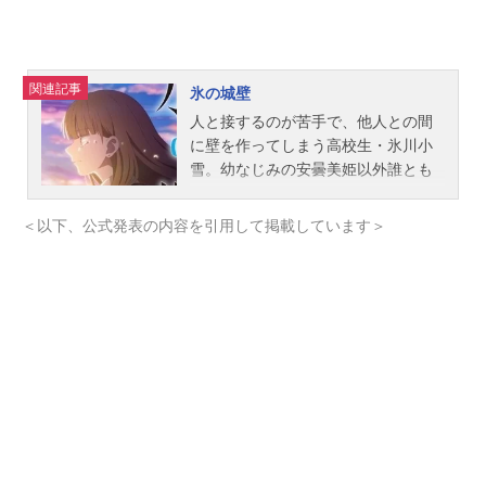
関連記事
氷の城壁
人と接するのが苦手で、他人との間
に壁を作ってしまう高校生・氷川小
雪。幼なじみの安曇美姫以外誰とも
つるまず、静かに日々を過ごしてい
た彼女の前に、なぜかぐいぐい距離
＜以下、公式発表の内容を引用して掲載しています＞
を詰めてくる男子・雨宮湊が現れて
――？孤高の女子・小雪、学校のア
イドル・美姫、距離ナシ男子・湊、
優しく穏やかなバスケ部員・陽太。
不器用で、じれったくて、それでも
愛おしい。青春のすれ違いが織りな
す群像劇が今、幕を開ける。作品名
氷の城壁放送形態TVアニメスケジュ
ール2026年4月2日（木）～2026年7
月2日（木）TBS系・AT-Xにて話数全
14話キャスト氷川小雪：永瀬アンナ