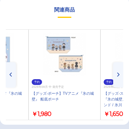
関連商品
予約
予約
2026年09月 中 発売予定
2026年09月 中 
アニメ『氷の城
【グッズ-ポーチ】TVアニメ『氷の城
【グッズ-スタ
壁』 船底ポーチ
『氷の城壁』 
ンド / 氷川 小
￥1,980
￥1,650