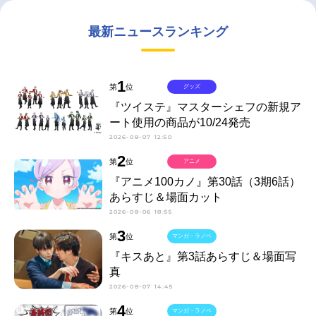
最新ニュースランキング
1
第
位
グッズ
『ツイステ』マスターシェフの新規ア
ート使用の商品が10/24発売
2026-08-07 12:50
2
第
位
アニメ
『アニメ100カノ』第30話（3期6話）
あらすじ＆場面カット
2026-08-06 18:55
3
第
位
マンガ・ラノベ
『キスあと』第3話あらすじ＆場面写
真
2026-08-07 14:45
4
第
位
マンガ・ラノベ