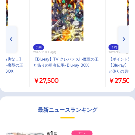
予約
予約
2026/11/27 発売
2026/11/27 発売
)・特典なし】
【Blu-ray】TV クレバテスII-魔獣の王
【ポイント還元
テスII-魔獣の王
と偽りの勇者伝承- Blu-ray BOX
【Blu-ray】
ay BOX
と偽りの勇者伝承-
￥27,500
￥27,500
最新ニュースランキング
1
第
位
アニメ