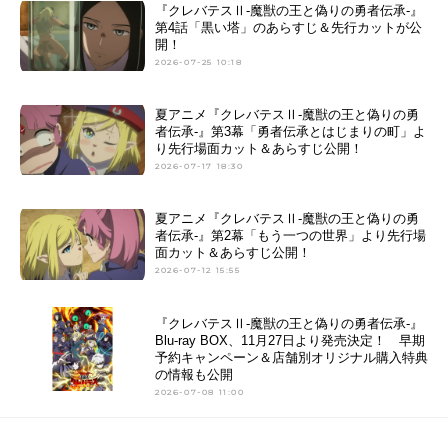
『クレバテスⅡ-魔獣の王と偽りの勇者伝承-』
第4話「黒い塔」のあらすじ＆先行カットが公
開！
2026-07-25 10:18
夏アニメ『クレバテスⅡ-魔獣の王と偽りの勇
者伝承-』第3幕「勇者伝承とはじまりの町」よ
り先行場面カット＆あらすじ公開！
2026-07-17 18:30
夏アニメ『クレバテスⅡ-魔獣の王と偽りの勇
者伝承-』第2幕「もう一つの世界」より先行場
面カット＆あらすじ公開！
2026-07-12 15:55
『クレバテスⅡ-魔獣の王と偽りの勇者伝承-』
Blu-ray BOX、11月27日より発売決定！ 早期
予約キャンペーン＆店舗別オリジナル購入特典
の情報も公開
2026-07-08 11:00