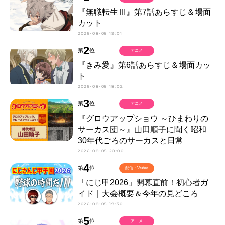
『無職転生Ⅲ』第7話あらすじ＆場面
カット
2026-08-05 19:01
2
第
位
アニメ
『きみ愛』第6話あらすじ＆場面カッ
ト
2026-08-05 18:02
3
第
位
アニメ
『グロウアップショウ ～ひまわりの
サーカス団～』山田順子に聞く昭和
30年代ごろのサーカスと日常
2026-08-05 20:00
4
第
位
配信・Vtuber
「にじ甲2026」開幕直前！初心者ガ
イド｜大会概要＆今年の見どころ
2026-08-05 19:30
5
第
位
アニメ