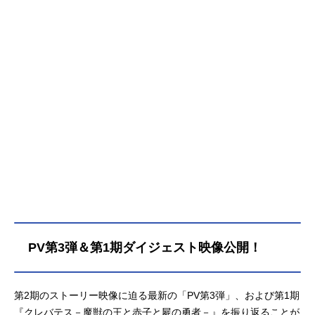
て、各国の使者が続々とボーレート
の神学校ソルセインを訪れる。その
なかには、ルナ専属の魔術教師とな
ったクレンの姿もあった――。作品
名クレバテスII-魔獣の王と偽りの勇
者伝承-放送形態TVアニメシリーズク
レバテス-魔獣の王と赤子と屍の勇者-
スケジュール2026年7月8日（水）～
TOKYOMXほかキャストアリシア：
白石晴香クレン：田村睦心クレバテ
ス：中村悠一ヴォーデイン：黒田崇
矢ザフティエ：潘めぐみラスウェ
ル：杉田智和ルナ：会沢紗弥ナイ
エ：黒沢ともよロッド：関智一レ
イ：梅田修一朗メリーメリー：菊池
ゆりなアンドリュー：橘龍丸ティゲ
PV第3弾＆第1期ダイジェスト映像公開！
ル：鈴木崚汰リオン：峯田大夢サラ
サ：久野美咲エディソン：西山宏太
朗ミレア：関根明良ローメイン：佐
第2期のストーリー映像に迫る最新の「PV第3弾」、および第1期
野史郎スタッフ原作：岩原裕二（「L
INEマンガ」連載）監督：田口清隆シ
『クレバテス－魔獣の王と赤子と屍の勇者－』を振り返ることが