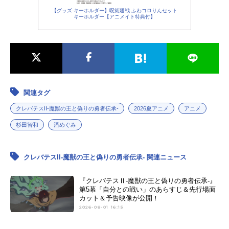
【グッズ-キーホルダー】呪術廻戦 ふわコロりんセット
キーホルダー【アニメイト特典付】
関連タグ
クレバテスII-魔獣の王と偽りの勇者伝承-
2026夏アニメ
アニメ
杉田智和
潘めぐみ
クレバテスII-魔獣の王と偽りの勇者伝承- 関連ニュース
『クレバテスⅡ-魔獣の王と偽りの勇者伝承-』
第5幕「自分との戦い」のあらすじ＆先行場面
カット＆予告映像が公開！
2026-08-01 16:15