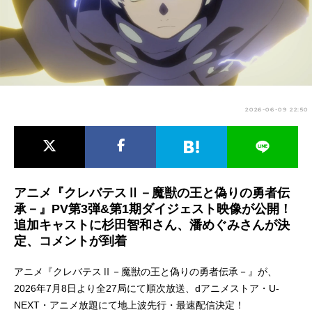
アニメ映画一覧
実写化映画一覧
今期アニメ曜日別一覧
春アニメ
夏アニメ
2026-06-09 22:50
秋アニメ
冬アニメ
男性声優/女性声優一覧
FOLLOW US
アニメ『クレバテスⅡ－魔獣の王と偽りの勇者伝
承－』PV第3弾&第1期ダイジェスト映像が公開！
追加キャストに杉田智和さん、潘めぐみさんが決
定、コメントが到着
アニメ『クレバテスⅡ－魔獣の王と偽りの勇者伝承－』が、
2026年7月8日より全27局にて順次放送、dアニメストア・U-
NEXT・アニメ放題にて地上波先行・最速配信決定！