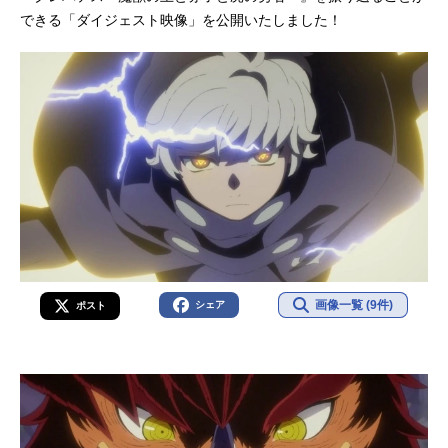
リーズ構成：小柳啓伍キャラクター
できる「ダイジェスト映像」を公開いたしました！
デザイン・総作画監督：佐古宗一郎
サブキャラクターデザイン・総作画
監督：近藤奈都子アニメーションデ
ィレクター：塚田拓郎動画検査チー
フ：余島郁枝美術監督：森川篤色
彩...
画像一覧 (9件)
シェア
ポスト