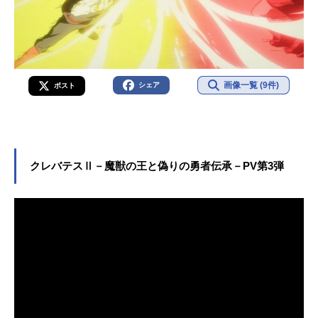
画像一覧 (9件)
シェア
ポスト
クレバテスⅡ－魔獣の王と偽りの勇者伝承－PV第3弾