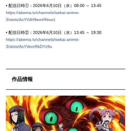
• 配信日時①：2026年6月10日（水）08:00 ～ 13:45
https://abema.tv/channels/isekai-anime-
3/slots/AsYVdH9emHNxw1
• 配信日時②：2026年6月10日（水）13:45 ～ 19:30
https://abema.tv/channels/isekai-anime-
3/slots/AsYVenrRkDYz9u
作品情報