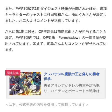
また、PV第3弾&第1期ダイジェスト映像が公開されたほか、追加
キャラクターのキャストに杉田智和さん、潘めぐみさんが決定し
ました。お二人よりコメントが到着しています。
さらに第1期に続き、OP主題歌は前島麻由さんが担当することも
決定。PV第3弾内では、OP楽曲「Foreshadow」の一部音源が使
用されています。加えて、前島さんよりコメントが寄せられてい
ます。
関連記事
クレバテスII-魔獣の王と偽りの勇者
伝承-
勇者アリシアがドレル将軍を討ち取
り、ハイデンとボーレートの戦争は
終結した。エスリンを含めた三国協
議で争点になったのは、ドレルが遺
＜以下、公式発表の内容を引用して掲載しています＞
した“秘密の部屋”。その存在をめぐっ