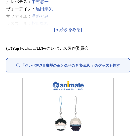
クレバテス：
中村悠一
ヴォーデイン：
黒田崇矢
ザフティエ：
潘めぐみ
ラスウェル：
杉田智和
ルナ：
会沢紗弥
ナイエ：
黒沢ともよ
ロッド：
関智一
(C)Yuji Iwahara/LDF/クレバテス製作委員会
レイ：
梅田修一朗
メリーメリー：
菊池ゆりな
「クレバテスII-魔獣の王と偽りの勇者伝承-」のグッズを探す
アンドリュー：
橘龍丸
ティゲル：
鈴木崚汰
リオン：
峯田大夢
サラサ：
久野美咲
エディソン：
西山宏太朗
ミレア：
関根明良
ローメイン：
佐野史郎