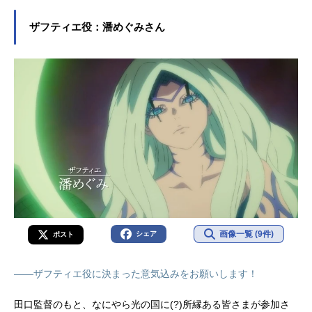
ザフティエ役：潘めぐみさん
画像一覧 (9件)
シェア
ポスト
――ザフティエ役に決まった意気込みをお願いします！
田口監督のもと、なにやら光の国に(?)所縁ある皆さまが参加さ