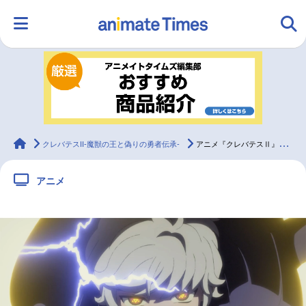
HOME
ランキング
アニメ
声優
ラジオ
みんなの声
グッズ
映画
animateTimes
クレバテスII-魔獣の王と偽りの勇者伝承-
アニメ『クレバテスⅡ』PV第3弾など公開、追加声優に杉田智和、潘めぐみ
アニメ
マンガ・ラノベ
ゲーム・アプリ
音楽
コスプレ
2.5次元
配信・Vtuber
トレンド
無料マンガ
最新記事一覧
アニメ記事一覧
声優記事一覧