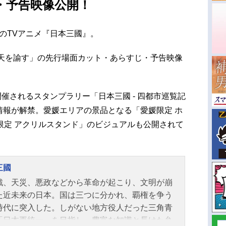
・予告映像公開！
中のTVアニメ『日本三國』。
て天を諭す」の先行場面カット・あらすじ・予告映像
開催されるスタンプラリー「日本三國 - 四都市巡覧記
情報が解禁。愛媛エリアの景品となる「愛媛限定 ホ
限定 アクリルスタンド」のビジュアルも公開されて
三國
戦、天災、悪政などから革命が起こり、文明が崩
た近未来の日本。国は三つに分かれ、覇権を争う
時代に突入した。しがない地方役人だった三角青
「日本再統一」を目指し、豊富な知識と長けた弁