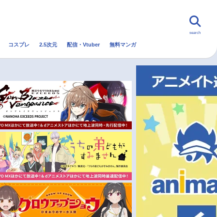
search
コスプレ
2.5次元
配信・Vtuber
無料マンガ
んなの声
グッズ
映画
・Vtuber
トレンド
無料マンガ
秋アニメ
冬アニメ