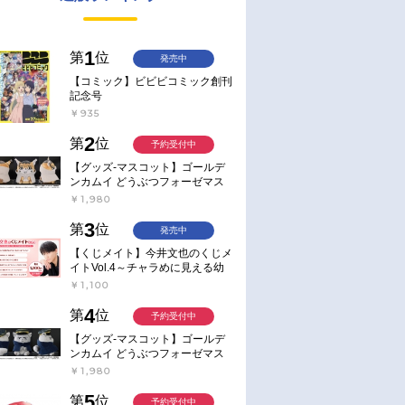
1
第
位
発売中
【コミック】ビビビコミック創刊
記念号
￥935
2
第
位
予約受付中
【グッズ-マスコット】ゴールデ
ンカムイ どうぶつフォーゼマス
コット 4.尾形百之助【再販】
￥1,980
3
第
位
発売中
【くじメイト】今井文也のくじメ
イトVol.4～チャラめに見える幼
馴染、実は一途で独占欲が強いん
￥1,100
です～
4
第
位
予約受付中
【グッズ-マスコット】ゴールデ
ンカムイ どうぶつフォーゼマス
コット 5.月島軍曹【再販】
￥1,980
5
第
位
予約受付中