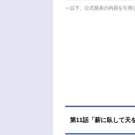
舌で
＜以下、公式発表の内容を引用
伝説
アニメ
2日（
スト
紀：
一平
波閉
亜輝
ぐみ
ン」
ャラ
督：
人2
(JA
音響
第11話「薪に臥して天
ファン
日本三