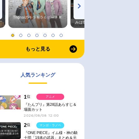
Trignalのキラキラ☆ビートＲ
森久保祥太郎×浪川大輔 つま
みは塩だけ
もっと見る
人気ランキング
1
位
アニメ
『たんプリ』第28話あらすじ＆
場面カット
2026/08/08 12:00
2
位
マンガ・ラノベ
『ONE PIECE』イム様・神の騎
士団「19本の武器」まとめ＆元