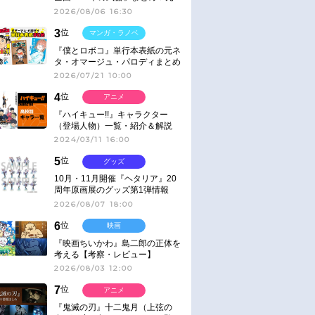
ネタ
2026/08/06 16:30
3
位
マンガ・ラノベ
『僕とロボコ』単行本表紙の元ネ
タ・オマージュ・パロディまとめ
2026/07/21 10:00
4
位
アニメ
『ハイキュー!!』キャラクター
（登場人物）一覧・紹介＆解説
2024/03/11 16:00
5
位
グッズ
10月・11月開催『ヘタリア』20
周年原画展のグッズ第1弾情報
2026/08/07 18:00
6
位
映画
『映画ちいかわ』島二郎の正体を
考える【考察・レビュー】
2026/08/03 12:00
7
位
アニメ
『鬼滅の刃』十二鬼月（上弦の