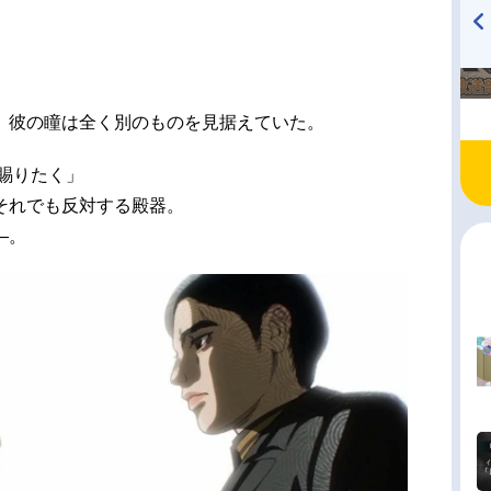
TVアニメ『戦隊大失格』
ハイキュー!! 烏野高校放送部!
radio 大直会 2nd season
、彼の瞳は全く別のものを見据えていた。
賜りたく」
それでも反対する殿器。
―。