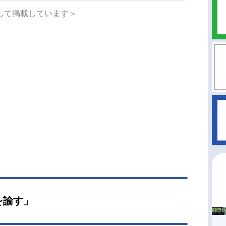
のし上がっていく。後に奇才軍師と称される男の
して掲載しています＞
が、幕を開ける――！作品名日本三國放送形態TV
スケジュール2026年4月6日（月）〜2026年6月2
月）TOKYOMX・BS日テレほか話数全12話キャ
三角青輝：小野賢章阿佐馬芳経：福山潤東町小
瀬戸麻沙美龍門光英：山路和弘賀来泰明：中村悠
殿器：長嶝高士藤3世：木村太飛輪島桜虎：津田美
伊弥々吉：堀内賢雄長尾武兎惇：梅田修一朗九羅
威：咲野俊介平殿継：村瀬歩ナレーション：潘め
スタッフ原作：松木いっか（小学館「マンガワ
連載）監督：寺澤和晃シリーズ構成：内海照子キ
クターデザイン／総作画監督：阿比留隆彦美術監
田村せいき色彩設計：小針裕子撮影監督：木舩颯
D/特効：加藤楓菜筆文字：桐山琴羽編集：今井大介
YFILM)3D監督：小川耕平音響監督：はたしょう二
効果：出雲範子音響制作：サウンドチーム・ドン
を諭す」
音楽：KevinPenkin制作：スタジオカフカ製作：
國製作委員会 C...