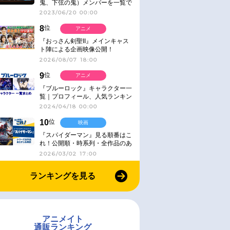
鬼、下弦の鬼）メンバーを一覧で
紹介＆解説（登場鬼の情報まと
2023/06/20 00:00
め）
8
位
アニメ
『おっさん剣聖II』メインキャス
ト陣による企画映像公開！
2026/08/07 18:00
9
位
アニメ
『ブルーロック』キャラクター一
覧｜プロフィール、人気ランキン
グ、キャラソン、診断など気にな
2024/04/18 00:00
る情報まとめ
10
位
映画
『スパイダーマン』見る順番はこ
れ！公開順・時系列・全作品のあ
らすじをまとめました
2026/03/02 17:00
ランキングを見る
アニメイト
通販ランキング