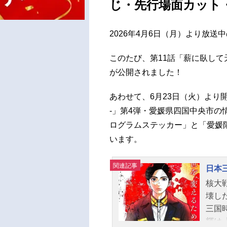
じ・先行場面カット
2026年4月6日（月）より放送
このたび、第11話「薪に臥し
が公開されました！
あわせて、6月23日（火）より
-」第4弾・愛媛県四国中央市の
ログラムステッカー」と「愛媛
います。
関連記事
日本
核大
壊し
三国
輝は