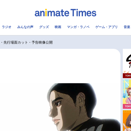
ラジオ
みんなの声
グッズ
映画
マンガ・ラノベ
ゲーム・アプリ
音楽
メ
声優
ラジオ
み
じ・先行場面カット・予告映像公開
コスプレ
2.5次元
配信
アニメ映画一覧
今期アニメ曜日別一覧
実写化映画一覧
春アニメ
男性声優/女性声優一覧
夏アニメ
FOLLOW US