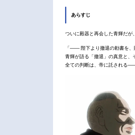
あらすじ
ついに殿器と再会した青輝だが
「―― 陛下より撤退の勅書を、
青輝が語る「撤退」の真意と、
全ての判断は、帝に託される―