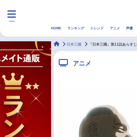
menu
HOME
ランキング
トレンド
アニメ
声優
HOME
ランキング
アニ
animateTimes
日本三國
『日本三國』第11話あらす
マンガ・ラノベ
ゲーム・アプリ
音楽
アニメ
最新記事一覧
アニメ記事一覧
声優記事一覧