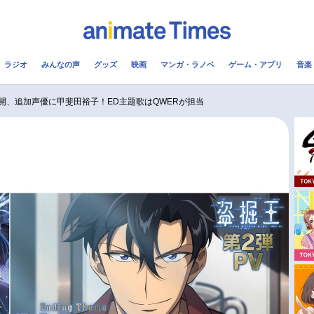
ラジオ
みんなの声
グッズ
映画
マンガ・ラノベ
ゲーム・アプリ
音楽
メ
声優
ラジオ
み
開、追加声優に甲斐田裕子！ED主題歌はQWERが担当
コスプレ
2.5次元
配信
アニメ映画一覧
今期アニメ曜日別一覧
実写化映画一覧
春アニメ
男性声優/女性声優一覧
夏アニメ
FOLLOW US