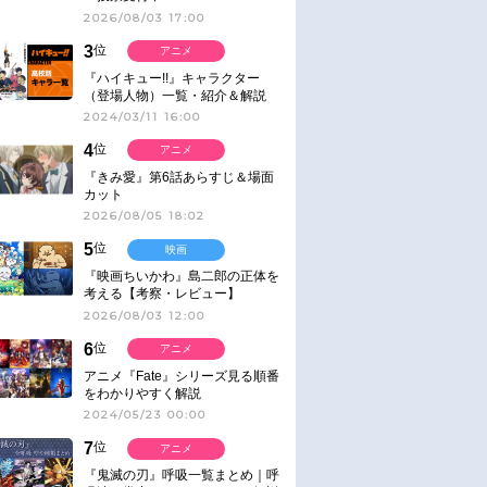
2026/08/03 17:00
3
位
アニメ
『ハイキュー!!』キャラクター
（登場人物）一覧・紹介＆解説
2024/03/11 16:00
4
位
アニメ
『きみ愛』第6話あらすじ＆場面
カット
2026/08/05 18:02
5
位
映画
『映画ちいかわ』島二郎の正体を
考える【考察・レビュー】
2026/08/03 12:00
6
位
アニメ
アニメ『Fate』シリーズ見る順番
をわかりやすく解説
2024/05/23 00:00
7
位
アニメ
『鬼滅の刃』呼吸一覧まとめ｜呼