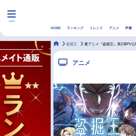
menu
HOME
ランキング
トレンド
アニメ
声優
HOME
ランキング
アニ
animateTimes
盗掘王
夏アニメ『盗掘王』第2弾PV公
マンガ・ラノベ
ゲーム・アプリ
音楽
アニメ
最新記事一覧
アニメ記事一覧
声優記事一覧