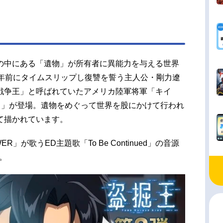
の中にある「遺物」が所有者に異能力を与える世界
5年前にタイムスリップし復讐を誓う主人公・剛力遼
戦争王」と呼ばれていたアメリカ陸軍将軍「キイ
）」が登場。遺物をめぐって世界を股にかけて行われ
て描かれています。
が歌うED主題歌「To Be Continued」の音源
。