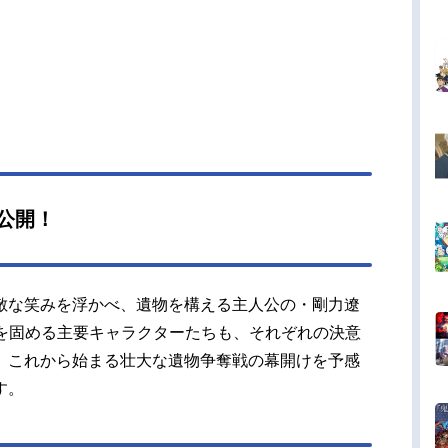
駆け上がり、真の“盗掘王”となる男の大逆転人生が
開ける―――!!作品名盗掘王放送形態TVアニメス
ュール2026年7月8日（水）～フジテレビほかキャ
剛力遼河：細谷佳正アイリーン・ホルトン：早見
柳孝太郎：入野自由大河原泰政：諏訪部順一呉羽
岡本信彦キイラ・クラーク：甲斐田裕子スタッフ
SAN.G Yuns（REDICESTUDIO）キャラクタ
：P-crush（3B2Sstudio）監督：WooSeungWoo
ーズ構成：WooSeungWookキャラクターデザイ
公開！
eeHyunJoung総作画監督：LeeHyunJoung Heo
gJun色彩設計：HwangJeeSun美...
敵な笑みを浮かべ、遺物を構える主人公の・剛力遼
囲を固める主要キャラクターたちも、それぞれの決意
、これから始まる壮大な遺物争奪戦の幕開けを予感
す。