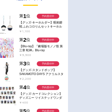
1
第
位
予約受付中
【グッズ-キーホルダー】呪術廻
戦 ふわコロりんセットキーホル
ダー【アニメイト特典付】
￥1,100
2
第
位
予約受付中
【Blu-ray】『劇場版モノノ怪 第
三章 蛇神』Blu-ray
￥9,900
3
第
位
予約受付中
【グッズ-スタンドポップ】
SAKAMOTO DAYS アクリルスタ
ンド～Sunny Afternoon～ 4.南雲
￥2,200
4
第
位
予約受付中
【グッズ-カードコレクション】
ディズニー ツイステッドワンダ
ーランド ランダムカードコレク
￥400
ション クラブ・ウェアver.
5
第
位
予約受付中