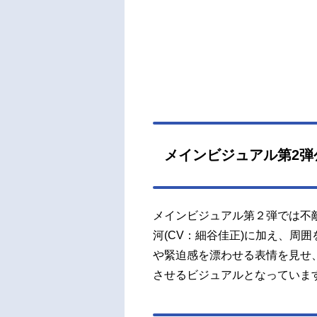
点へ
幕を
ケジ
スト
沙織
昇：
原作：
ー原案
kシリ
メインビジュアル第2弾
ン：L
Hyun
メインビジュアル第２弾では不
河(CV：細谷佳正)に加え、周
や緊迫感を漂わせる表情を見せ
させるビジュアルとなっていま