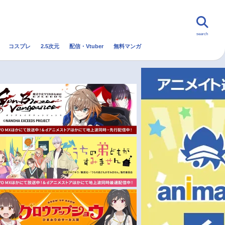
search
コスプレ
2.5次元
配信・Vtuber
無料マンガ
んなの声
グッズ
映画
・Vtuber
トレンド
無料マンガ
秋アニメ
冬アニメ