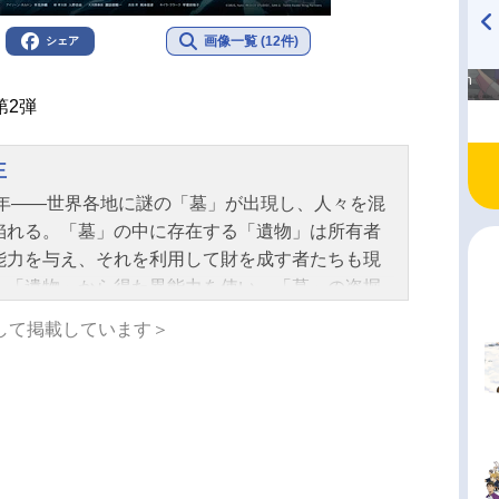
画像一覧 (12件)
シェア
高橋美紀のおんぷの気持ち
TVアニメ『戦隊大失格』
♪ in アニメイトタイムズ
radio 大直会 2nd season
第2弾
王
25年――世界各地に謎の「墓」が出現し、人々を混
陥れる。「墓」の中に存在する「遺物」は所有者
能力を与え、それを利用して財を成す者たちも現
。「遺物」から得た異能力を使い、「墓」の盗掘
いでいた剛力遼河は、雇い主・大河原泰政の裏切
して掲載しています＞
より「墓」の中で死の淵へと追い詰められる。そ
を救ったのは、突如語りかけてきた「カラスの遺
。気がつくと15年前の2025年にタイムスリップし
た――！大河原への怒りを滾（たぎ）らせ、これ
の記憶と知識を武器に、富や権力を手にしたすべ
支配者たちに牙を剥く遼河！「遺物」で世界の頂