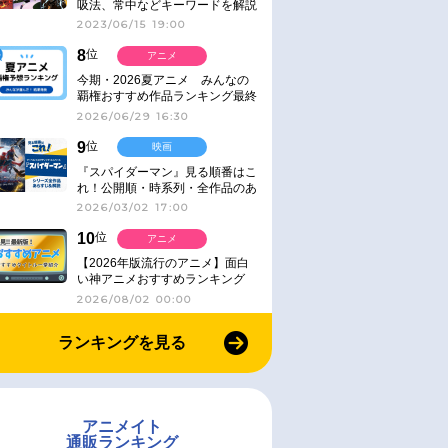
吸法、常中などキーワードを解説
2023/06/15 19:00
8
位
アニメ
今期・2026夏アニメ みんなの
覇権おすすめ作品ランキング最終
結果発表！
2026/06/29 16:30
9
位
映画
『スパイダーマン』見る順番はこ
れ！公開順・時系列・全作品のあ
らすじをまとめました
2026/03/02 17:00
10
位
アニメ
【2026年版流行のアニメ】面白
い神アニメおすすめランキング
【名作・話題作】｜ジャンル別人
2026/08/02 00:00
気作品をピックアップ
ランキングを見る
アニメイト
通販ランキング