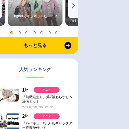
Trignalのキラキラ☆ビートＲ
森久保祥太郎×浪川大輔 つま
みは塩だけ
もっと見る
人気ランキング
1
位
アニメ
『無職転生Ⅲ』第7話あらすじ＆
場面カット
2026/08/05 19:01
2
位
アニメ
『ハイキュー!!』人気キャラクタ
ー投票受付中！