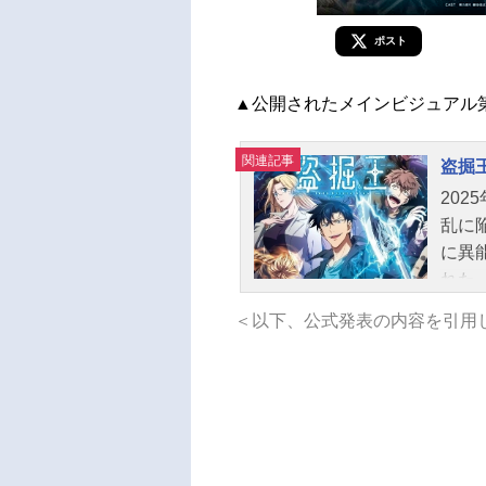
ポスト
▲公開されたメインビジュアル
関連記事
盗掘
20
乱に
に異
れた
で稼
＜以下、公式発表の内容を引用
りに
の命
物」
てい
まで
ての