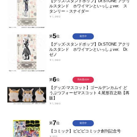
【グッズ-スタンドポップ】Dr.STONE アクリ
ルスタンド ホワイマンといっしょver. ス
タンリー・スナイダー
￥1,980
5
第
位
発売中
【グッズ-スタンドポップ】Dr.STONE アクリ
ルスタンド ホワイマンといっしょver. Dr.
ゼノ
￥1,980
6
第
位
予約受付中
【グッズ-マスコット】ゴールデンカムイ ど
うぶつフォーゼマスコット 4.尾形百之助【再
販】
￥1,980
7
第
位
発売中
【コミック】ビビビコミック創刊記念号
￥935