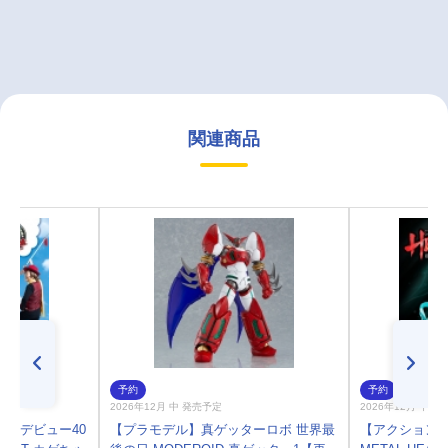
関連商品
予約
予約
2026年12月 中 発売予定
2026年12月 中 
ブ/デビュー40
【プラモデル】真ゲッターロボ 世界最
【アクションフ