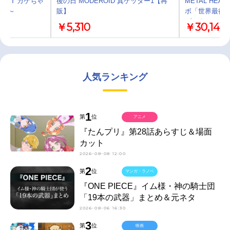
EST カゲちゃ
後の日 MODEROID 真ゲッター1【再
METAL HE
行進～
販】
ボ「世界最後の
ゲッターロボ世界
￥5,310
￥30,145
人気ランキング
1
第
位
アニメ
『たんプリ』第28話あらすじ＆場面
カット
2026-08-08 12:00
2
第
位
マンガ・ラノベ
『ONE PIECE』イム様・神の騎士団
「19本の武器」まとめ＆元ネタ
2026-08-06 16:30
3
第
位
映画