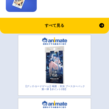
すべて見る
【グッズ-カードゲーム】鳴潮 ：対決 ブースターパック
第一弾【ポイント2倍】