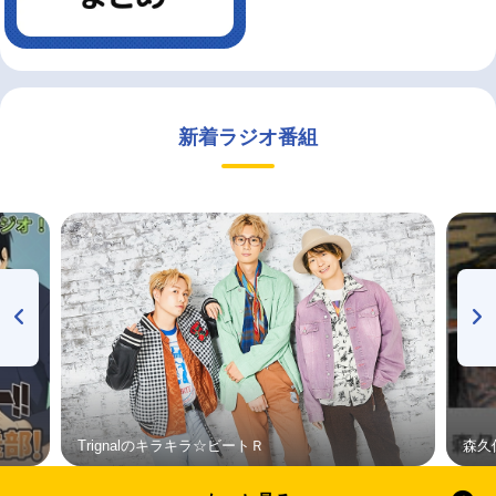
新着ラジオ番組
Trignalのキラキラ☆ビートＲ
森久