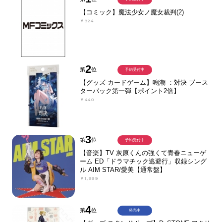
【コミック】魔法少女ノ魔女裁判(2)
￥924
2
第
位
予約受付中
【グッズ-カードゲーム】鳴潮 ：対決 ブース
ターパック第一弾【ポイント2倍】
￥440
3
第
位
予約受付中
【音楽】TV 灰原くんの強くて青春ニューゲ
ーム ED「ドラマチック逃避行」収録シング
ル AIM STAR/愛美【通常盤】
￥1,999
4
第
位
発売中