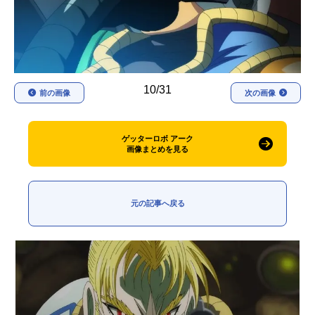
アニメ映画一覧
実写化映画一覧
今期アニメ曜日別一覧
春アニメ
夏アニメ
10/31
前の画像
次の画像
秋アニメ
冬アニメ
ゲッターロボ アーク
男性声優/女性声優一覧
画像まとめを見る
FOLLOW US
元の記事へ戻る