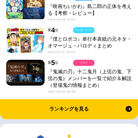
『映画ちいかわ』島二郎の正体を考え
る【考察・レビュー】
2026-08-03 12:00
4
第
位
マンガ・ラノベ
『僕とロボコ』単行本表紙の元ネタ・
オマージュ・パロディまとめ
2026-07-21 10:00
5
第
位
アニメ
『鬼滅の刃』十二鬼月（上弦の鬼、下
弦の鬼）メンバーを一覧で紹介＆解説
（登場鬼の情報まとめ）
2023-06-20 00:00
ランキングを見る