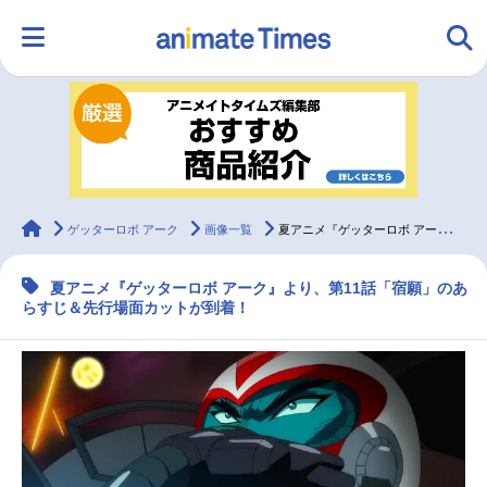
HOME
ランキング
アニメ
声優
ラジオ
みんなの声
グッズ
映画
animateTimes
ゲッターロボ アーク
画像一覧
夏アニメ『ゲッターロボ アーク』第11話あらすじ＆先行場面カットが公開
夏アニメ『ゲッターロボ アーク』より、第11話「宿願」のあ
マンガ・ラノベ
ゲーム・アプリ
音楽
コスプレ
らすじ＆先行場面カットが到着！
2.5次元
配信・Vtuber
トレンド
無料マンガ
最新記事一覧
アニメ記事一覧
声優記事一覧