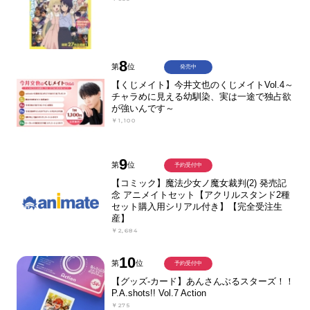
8
第
位
発売中
【くじメイト】今井文也のくじメイトVol.4～
チャラめに見える幼馴染、実は一途で独占欲
が強いんです～
￥1,100
9
第
位
予約受付中
【コミック】魔法少女ノ魔女裁判(2) 発売記
念 アニメイトセット【アクリルスタンド2種
セット購入用シリアル付き】【完全受注生
産】
￥2,684
10
第
位
予約受付中
【グッズ-カード】あんさんぶるスターズ！！
P.A.shots!! Vol.7 Action
￥275