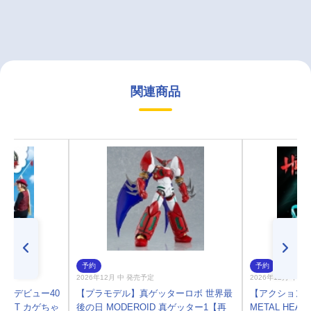
関連商品
予約
予約
2026年12月 中 発売予定
2026年12月 中 
ブ/デビュー40
【プラモデル】真ゲッターロボ 世界最
【アクションフ
EST カゲちゃ
後の日 MODEROID 真ゲッター1【再
METAL HE