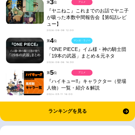
3
第
位
アニメ
『ヤニねこ』これまでのお話でヤニ子
が吸った本数中間報告会【第6話レビ
ュー】
2026-08-08 12:00
4
第
位
マンガ・ラノベ
『ONE PIECE』イム様・神の騎士団
「19本の武器」まとめ＆元ネタ
2026-08-06 16:30
5
第
位
アニメ
『ハイキュー!!』キャラクター（登場
人物）一覧・紹介＆解説
2024-03-11 16:00
ランキングを見る