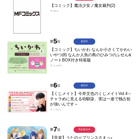
【コミック】魔法少女ノ魔女裁判(2)
￥924
5
第
位
発売中
【コミック】ちいかわ なんか小さくてかわい
いやつ(8) なんか人魚の島のひみつのふせん&
ノートBOX付き特装版
￥4,400
6
第
位
発売中
【くじメイト】今井文也のくじメイトVol.4～
チャラめに見える幼馴染、実は一途で独占欲
が強いんです～
￥1,100
7
第
位
予約受付中
【音楽】うたの☆プリンスさまっ♪