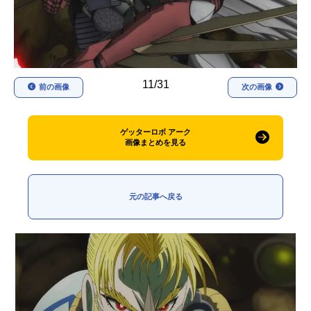
アニメ映画一覧
実写化映画一覧
今期アニメ曜日別一覧
11/31
春アニメ
夏アニメ
前の画像
次の画像
秋アニメ
冬アニメ
ゲッターロボ アーク
男性声優/女性声優一覧
画像まとめを見る
FOLLOW US
元の記事へ戻る