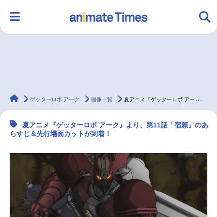
HOME
ランキング
アニメ
声優
animateTimes
ラジオ
みんなの声
グッズ
映画
ゲッターロボ アーク
画像一覧
夏アニメ『ゲッターロボ アーク』第11話あらすじ＆先行場面カットが公開
夏アニメ『ゲッターロボ アーク』より、第11話「宿願」のあ
らすじ＆先行場面カットが到着！
マンガ・ラノベ
ゲーム・アプリ
音楽
コスプレ
2.5次元
配信・Vtuber
トレンド
無料マンガ
最新記事一覧
アニメ記事一覧
声優記事一覧