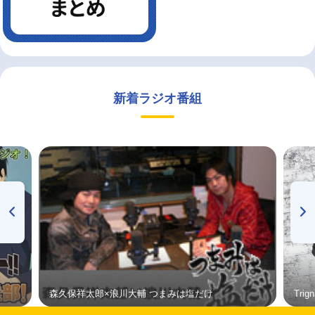
新着ラジオ番組
森久保祥太郎×浪川大輔 つまみは塩だけ
Tri