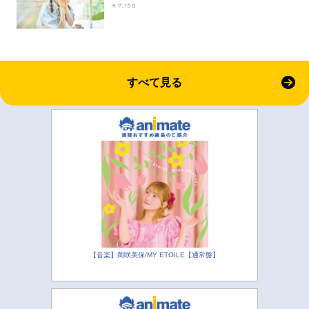
￥7,150
すべて見る
【音楽】岡咲美保/MY ETOILE【通常盤】