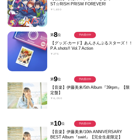
ST☆RISH PRISM FOREVER!
￥1,650
8
第
位
予約受付中
【グッズ-カード】あんさんぶるスターズ！！
P.A.shots!! Vol.7 Action
￥275
9
第
位
予約受付中
【音楽】伊藤美来/5th Album『39rpm』【限
定盤】
￥6,050
10
第
位
予約受付中
【音楽】伊藤美来/10th ANNIVERSARY
BEST Album『swirl』【完全生産限定】