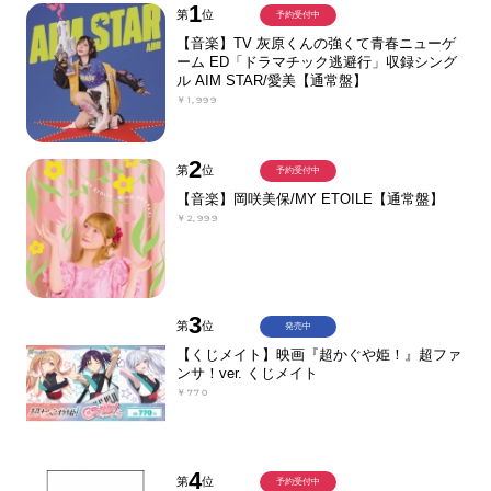
1
第
位
予約受付中
【音楽】TV 灰原くんの強くて青春ニューゲ
ーム ED「ドラマチック逃避行」収録シング
ル AIM STAR/愛美【通常盤】
￥1,999
2
第
位
予約受付中
【音楽】岡咲美保/MY ETOILE【通常盤】
￥2,999
3
第
位
発売中
【くじメイト】映画『超かぐや姫！』超ファ
ンサ！ver. くじメイト
￥770
4
第
位
予約受付中