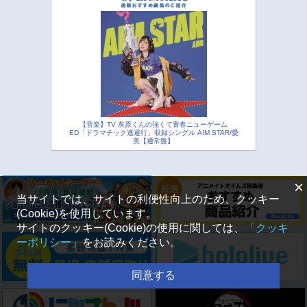
【音楽】TV 灰原くんの強くて青春ニューゲーム
ED「ドラマチック逃避行」収録シングル AIM STAR/愛
美【通常盤】
×
当サイトでは、サイトの利便性向上のため、クッキー
(Cookie)を使用しています。
サイトのクッキー(Cookie)の使用に関しては、
「クッキ
ーポリシー」
をお読みください。
同意する