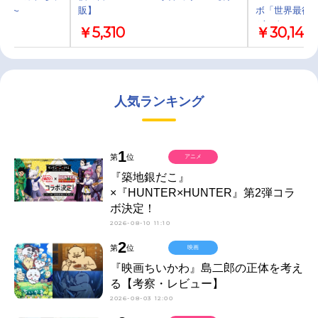
行進～
販】
ボ「世界最後の
ゲッターロボ世界
￥5,310
￥30,145
人気ランキング
1
第
位
アニメ
『築地銀だこ』
×『HUNTER×HUNTER』第2弾コラ
ボ決定！
2026-08-10 11:10
2
第
位
映画
『映画ちいかわ』島二郎の正体を考え
る【考察・レビュー】
2026-08-03 12:00