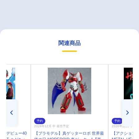
関連商品
予約
予約
2026年12月 中 発売予定
2026年12月 中 
ブ/デビュー40
【プラモデル】真ゲッターロボ 世界最
【アクションフ