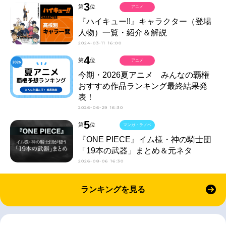
3
第
位
アニメ
『ハイキュー!!』キャラクター（登場
人物）一覧・紹介＆解説
2024-03-11 16:00
4
第
位
アニメ
今期・2026夏アニメ みんなの覇権
おすすめ作品ランキング最終結果発
表！
2026-06-29 16:30
5
第
位
マンガ・ラノベ
『ONE PIECE』イム様・神の騎士団
「19本の武器」まとめ＆元ネタ
2026-08-06 16:30
ランキングを見る