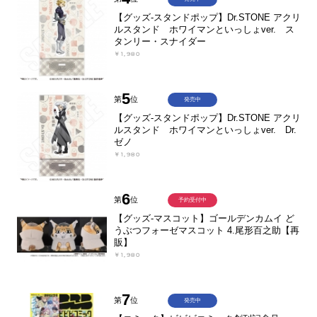
【グッズ-スタンドポップ】Dr.STONE アクリ
ルスタンド ホワイマンといっしょver. ス
タンリー・スナイダー
￥1,980
5
第
位
発売中
【グッズ-スタンドポップ】Dr.STONE アクリ
ルスタンド ホワイマンといっしょver. Dr.
ゼノ
￥1,980
6
第
位
予約受付中
【グッズ-マスコット】ゴールデンカムイ ど
うぶつフォーゼマスコット 4.尾形百之助【再
販】
￥1,980
7
第
位
発売中