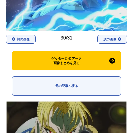
アニメ映画一覧
実写化映画一覧
今期アニメ曜日別一覧
春アニメ
夏アニメ
30/31
前の画像
次の画像
秋アニメ
冬アニメ
ゲッターロボ アーク
男性声優/女性声優一覧
画像まとめを見る
FOLLOW US
元の記事へ戻る