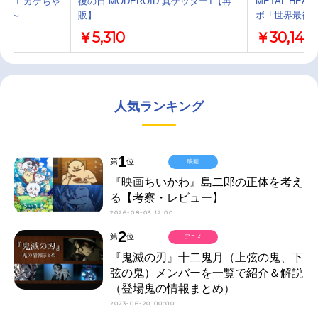
EST カゲちゃ
後の日 MODEROID 真ゲッター1【再
METAL HE
行進～
販】
ボ「世界最後の
ゲッターロボ世界
￥5,310
￥30,145
人気ランキング
1
第
位
映画
『映画ちいかわ』島二郎の正体を考え
る【考察・レビュー】
2026-08-03 12:00
2
第
位
アニメ
『鬼滅の刃』十二鬼月（上弦の鬼、下
弦の鬼）メンバーを一覧で紹介＆解説
（登場鬼の情報まとめ）
2023-06-20 00:00