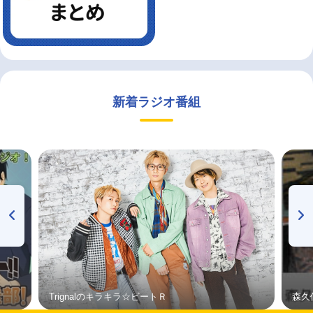
新着ラジオ番組
Trignalのキラキラ☆ビートＲ
森久