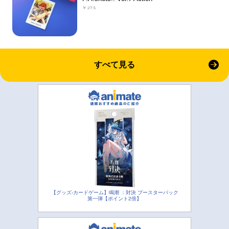
￥275
すべて見る
【グッズ-カードゲーム】鳴潮 ：対決 ブースターパック
第一弾【ポイント2倍】