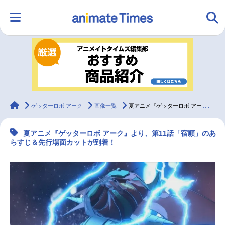
HOME
ランキング
アニメ
声優
ラジオ
みんなの声
グッズ
映画
animateTimes
ゲッターロボ アーク
画像一覧
夏アニメ『ゲッターロボ アーク』第11話あらすじ＆先行場面カットが公開
夏アニメ『ゲッターロボ アーク』より、第11話「宿願」のあ
マンガ・ラノベ
ゲーム・アプリ
音楽
コスプレ
らすじ＆先行場面カットが到着！
2.5次元
配信・Vtuber
トレンド
無料マンガ
最新記事一覧
アニメ記事一覧
声優記事一覧