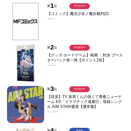
1
第
位
予約受付中
【コミック】魔法少女ノ魔女裁判(2)
￥924
2
第
位
予約受付中
【グッズ-カードゲーム】鳴潮 ：対決 ブース
ターパック第一弾【ポイント2倍】
￥440
3
第
位
予約受付中
【音楽】TV 灰原くんの強くて青春ニューゲ
ーム ED「ドラマチック逃避行」収録シング
ル AIM STAR/愛美【通常盤】
￥1,999
4
第
位
発売中