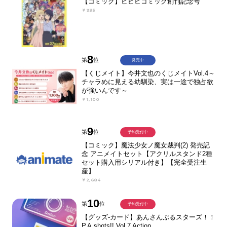
【コミック】ビビビコミック創刊記念号
￥935
8
第
位
発売中
【くじメイト】今井文也のくじメイトVol.4～
チャラめに見える幼馴染、実は一途で独占欲
が強いんです～
￥1,100
9
第
位
予約受付中
【コミック】魔法少女ノ魔女裁判(2) 発売記
念 アニメイトセット【アクリルスタンド2種
セット購入用シリアル付き】【完全受注生
産】
￥2,684
10
第
位
予約受付中
【グッズ-カード】あんさんぶるスターズ！！
P.A.shots!! Vol.7 Action