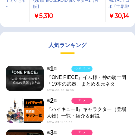
EST カゲちゃ
後の日 MODEROID 真ゲッター1【再
METAL HE
行進～
販】
ボ「世界最後の
ゲッターロボ世界
￥5,310
￥30,145
人気ランキング
1
第
位
マンガ・ラノベ
『ONE PIECE』イム様・神の騎士団
「19本の武器」まとめ＆元ネタ
2026-08-06 16:30
2
第
位
アニメ
『ハイキュー!!』キャラクター（登場
人物）一覧・紹介＆解説
2024-03-11 16:00
3
第
位
アニメ