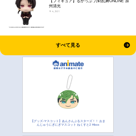
【フィギュア】るかっぷ 刀剣乱舞ONLINE 加
州清光
￥4,301
すべて見る
【グッズ-マスコット】あんさんぶるスターズ！！ おま
んじゅうにぎにぎマスコット ねくすと2 Hbox