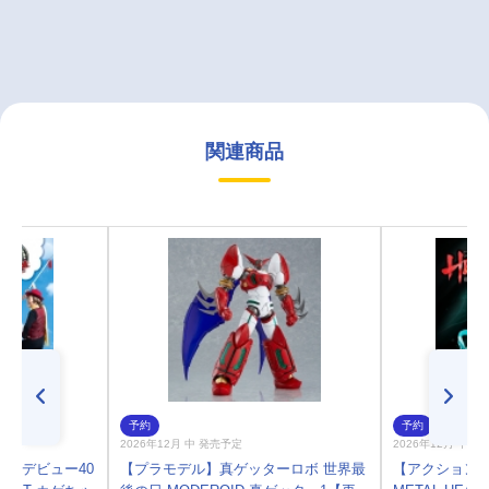
関連商品
予約
予約
2026年12月 中 発売予定
2026年12月 中 
ブ/デビュー40
【プラモデル】真ゲッターロボ 世界最
【アクションフ