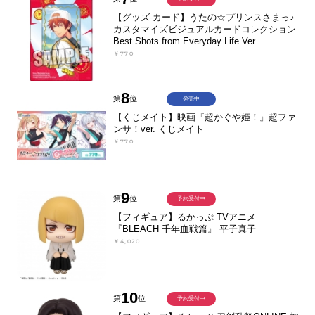
【グッズ-カード】うたの☆プリンスさまっ♪
カスタマイズビジュアルカードコレクション
Best Shots from Everyday Life Ver.
￥770
8
第
位
発売中
【くじメイト】映画『超かぐや姫！』超ファ
ンサ！ver. くじメイト
￥770
9
第
位
予約受付中
【フィギュア】るかっぷ TVアニメ
『BLEACH 千年血戦篇』 平子真子
￥4,020
10
第
位
予約受付中