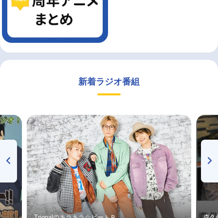
新着ラジオ番組
Trignalのキラキラ☆ビートＲ
森久