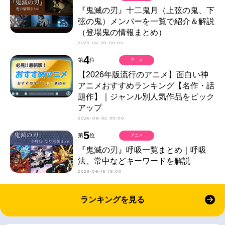
『鬼滅の刃』十二鬼月（上弦の鬼、下
弦の鬼）メンバーを一覧で紹介＆解説
（登場鬼の情報まとめ）
2023-06-20 00:00
4
第
位
アニメ
【2026年版流行のアニメ】面白い神
アニメおすすめランキング【名作・話
題作】｜ジャンル別人気作品をピック
アップ
2026-08-02 00:00
5
第
位
アニメ
『鬼滅の刃』呼吸一覧まとめ｜呼吸
法、常中などキーワードを解説
2023-06-15 19:00
ランキングを見る