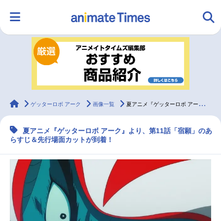
HOME
ランキング
アニメ
声優
ラジオ
みんなの声
グッズ
映画
animateTimes
ゲッターロボ アーク
画像一覧
夏アニメ『ゲッターロボ アーク』第11話あらすじ＆先行場面カットが公開
夏アニメ『ゲッターロボ アーク』より、第11話「宿願」のあ
マンガ・ラノベ
ゲーム・アプリ
音楽
コスプレ
らすじ＆先行場面カットが到着！
2.5次元
配信・Vtuber
トレンド
無料マンガ
最新記事一覧
アニメ記事一覧
声優記事一覧