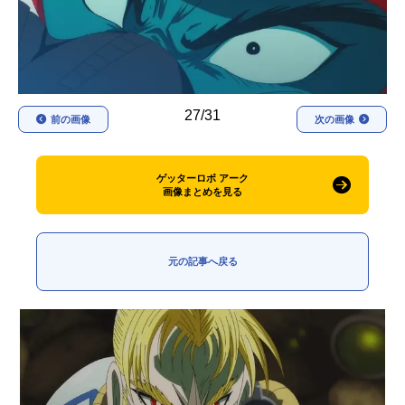
アニメ映画一覧
実写化映画一覧
今期アニメ曜日別一覧
春アニメ
夏アニメ
27/31
前の画像
次の画像
秋アニメ
冬アニメ
ゲッターロボ アーク
男性声優/女性声優一覧
画像まとめを見る
FOLLOW US
元の記事へ戻る