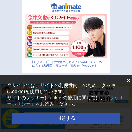
【くじメイト】今井文也のくじメイトVol.4～チャラめ
に見える幼馴染、実は一途で独占欲が強いんです～
×
当サイトでは、サイトの利便性向上のため、クッキー
(Cookie)を使用しています。
サイトのクッキー(Cookie)の使用に関しては、
「クッキ
ーポリシー」
をお読みください。
同意する