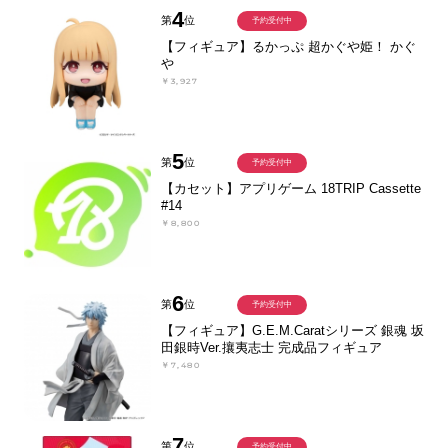
4
第
位
予約受付中
【フィギュア】るかっぷ 超かぐや姫！ かぐ
や
￥3,927
5
第
位
予約受付中
【カセット】アプリゲーム 18TRIP Cassette
#14
￥8,800
6
第
位
予約受付中
【フィギュア】G.E.M.Caratシリーズ 銀魂 坂
田銀時Ver.攘夷志士 完成品フィギュア
￥7,480
7
第
位
予約受付中