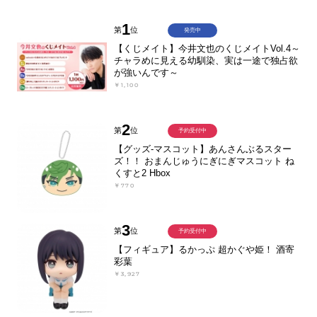
1
第
位
発売中
【くじメイト】今井文也のくじメイトVol.4～
チャラめに見える幼馴染、実は一途で独占欲
が強いんです～
￥1,100
2
第
位
予約受付中
【グッズ-マスコット】あんさんぶるスター
ズ！！ おまんじゅうにぎにぎマスコット ね
くすと2 Hbox
￥770
3
第
位
予約受付中
【フィギュア】るかっぷ 超かぐや姫！ 酒寄
彩葉
￥3,927