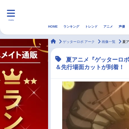
menu
HOME
ランキング
トレンド
アニメ
声優
HOME
ランキング
アニ
animateTimes
ゲッターロボ アーク
画像一覧
夏ア
マンガ・ラノベ
ゲーム・アプリ
音楽
夏アニメ『ゲッターロボ
＆先行場面カットが到着！
最新記事一覧
アニメ記事一覧
声優記事一覧