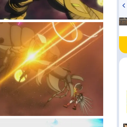
TVアニメ『戦隊大失格』
ハイキュー!! 烏野高校放送部!
radio 大直会 2nd season