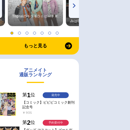
Trignalのキラキラ☆ビートＲ
森久保祥太郎×浪川大輔 つま
みは塩だけ
もっと見る
アニメイト
通販ランキング
1
第
位
発売中
【コミック】ビビビコミック創刊
記念号
￥935
2
第
位
予約受付中
【グッズ-マスコット】ゴールデ