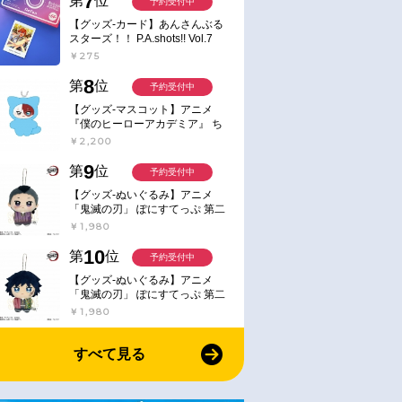
7
第
位
予約受付中
【グッズ-カード】あんさんぶる
スターズ！！ P.A.shots!! Vol.7
Action
￥275
8
第
位
予約受付中
【グッズ-マスコット】アニメ
『僕のヒーローアカデミア』 ち
みけもますこっと 7.轟凍焦
￥2,200
9
第
位
予約受付中
【グッズ-ぬいぐるみ】アニメ
「鬼滅の刃」 ぽにすてっぷ 第二
弾 不死川 玄弥
￥1,980
10
第
位
予約受付中
【グッズ-ぬいぐるみ】アニメ
「鬼滅の刃」 ぽにすてっぷ 第二
弾 冨岡 義勇
￥1,980
すべて見る