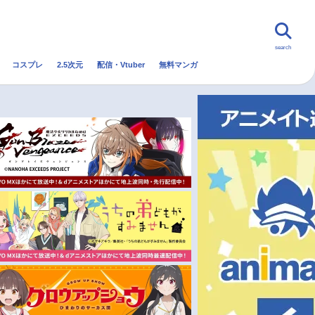
search
コスプレ
2.5次元
配信・Vtuber
無料マンガ
んなの声
グッズ
映画
・Vtuber
トレンド
無料マンガ
秋アニメ
冬アニメ