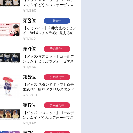
ンカムイ どうぶつフォーゼマス
コット 4.尾形百之助【再販】
￥1,980
3
第
位
発売中
【くじメイト】今井文也のくじメ
イトVol.4～チャラめに見える幼
馴染、実は一途で独占欲が強いん
￥1,100
です～
4
第
位
予約受付中
【グッズ-マスコット】ゴールデ
ンカムイ どうぶつフォーゼマス
コット 5.月島軍曹【再販】
￥1,980
5
第
位
予約受付中
【グッズ-スタンドポップ】百合
姫20周年展 箔アクリルスタンド
E：あおのなち
￥2,200
6
第
位
予約受付中
【グッズ-マスコット】ゴールデ
ンカムイ どうぶつフォーゼマス
コット 6.鯉登少尉【再販】
￥1,980