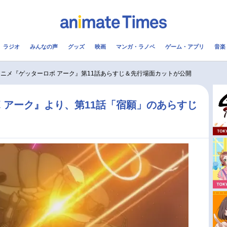
ラジオ
みんなの声
グッズ
映画
マンガ・ラノベ
ゲーム・アプリ
音楽
メ
声優
ラジオ
み
ニメ『ゲッターロボ アーク』第11話あらすじ＆先行場面カットが公開
コスプレ
2.5次元
配信
 アーク』より、第11話「宿願」のあらすじ
アニメ映画一覧
今期アニメ曜日別一覧
実写化映画一覧
春アニメ
男性声優/女性声優一覧
夏アニメ
FOLLOW US