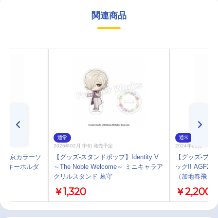
関連商品
通常
通常
2026年02月 中旬 発売予定
2024年01月 中 
】東京カラーソ
【グッズ-スタンドポップ】Identity V
【グッズ-ブロ
ンドキーホルダ
～The Noble Welcome～ ミニキャラア
ック!! AGF
3
クリルスタンド 墓守
（加地春飛）【
￥1,320
￥2,200