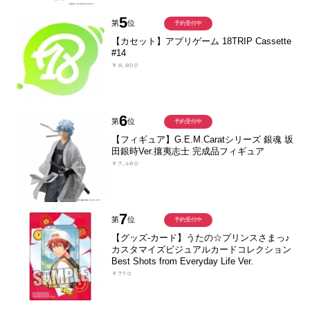
5
第
位
予約受付中
【カセット】アプリゲーム 18TRIP Cassette
#14
￥8,800
6
第
位
予約受付中
【フィギュア】G.E.M.Caratシリーズ 銀魂 坂
田銀時Ver.攘夷志士 完成品フィギュア
￥7,480
7
第
位
予約受付中
【グッズ-カード】うたの☆プリンスさまっ♪
カスタマイズビジュアルカードコレクション
Best Shots from Everyday Life Ver.
￥770