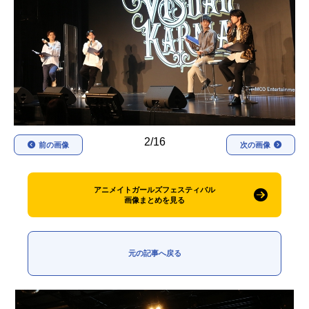
アニメ映画一覧
実写化映画一覧
今期アニメ曜日別一覧
春アニメ
夏アニメ
秋アニメ
冬アニメ
2/16
男性声優/女性声優一覧
前の画像
次の画像
FOLLOW US
アニメイトガールズフェスティバル
画像まとめを見る
元の記事へ戻る