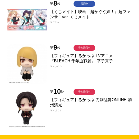
8
第
位
発売中
【くじメイト】映画『超かぐや姫！』超ファ
ンサ！ver. くじメイト
￥770
9
第
位
予約受付中
【フィギュア】るかっぷ TVアニメ
『BLEACH 千年血戦篇』 平子真子
￥4,020
10
第
位
予約受付中
【フィギュア】るかっぷ 刀剣乱舞ONLINE 加
州清光
￥4,301