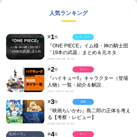
人気ランキング
1
第
位
マンガ・ラノベ
『ONE PIECE』イム様・神の騎士団
「19本の武器」まとめ＆元ネタ
2026-08-06 16:30
2
第
位
アニメ
『ハイキュー!!』キャラクター（登場
人物）一覧・紹介＆解説
2024-03-11 16:00
3
第
位
映画
『映画ちいかわ』島二郎の正体を考え
る【考察・レビュー】
2026-08-03 12:00
4
第
位
アニメ