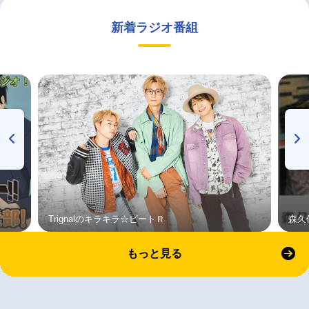
新着ラジオ番組
Trignalのキラキラ☆ビートＲ
森久
もっと見る