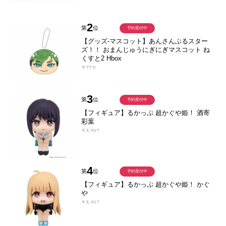
2
第
位
予約受付中
【グッズ-マスコット】あんさんぶるスター
ズ！！ おまんじゅうにぎにぎマスコット ね
くすと2 Hbox
￥770
3
第
位
予約受付中
【フィギュア】るかっぷ 超かぐや姫！ 酒寄
彩葉
￥3,927
4
第
位
予約受付中
【フィギュア】るかっぷ 超かぐや姫！ かぐ
や
￥3,927