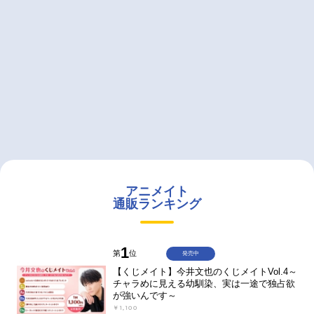
アニメイト
通販ランキング
1
第
位
発売中
【くじメイト】今井文也のくじメイトVol.4～
チャラめに見える幼馴染、実は一途で独占欲
が強いんです～
￥1,100