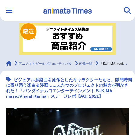
HOME
ランキング
アニメ
声優
ラジオ
みんなの声
グッズ
映画
animateTimes
アニメイトガールズフェスティバル
画像一覧
『SUKIMA music』＆『Visual Karma』ステージレポ【AGF2021】
ビジュアル系楽曲を原作としたキャラクターたちと、隙間時間
マンガ・ラノベ
ゲーム・アプリ
音楽
コスプレ
に寄り添う楽曲＆漫画……ふたつのプロジェクトの魅力が明かさ
れた！「バンダイナムコエンターテインメント SUKIMA
music/Visual Karma」ステージレポ【AGF2021】
2.5次元
配信・Vtuber
トレンド
無料マンガ
最新記事一覧
アニメ記事一覧
声優記事一覧