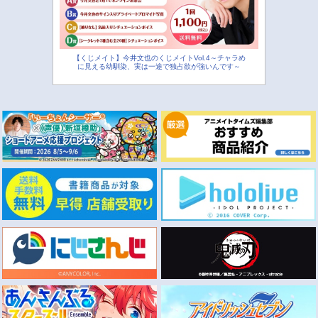
【くじメイト】今井文也のくじメイトVol.4～チャラめ
に見える幼馴染、実は一途で独占欲が強いんです～