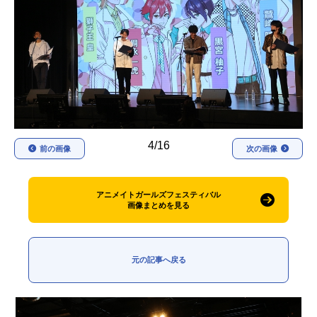
アニメ映画一覧
実写化映画一覧
今期アニメ曜日別一覧
春アニメ
夏アニメ
秋アニメ
冬アニメ
4/16
男性声優/女性声優一覧
前の画像
次の画像
FOLLOW US
アニメイトガールズフェスティバル
画像まとめを見る
元の記事へ戻る