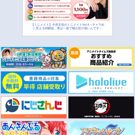
【くじメイト】今井文也のくじメイトVol.4～チャラめ
に見える幼馴染、実は一途で独占欲が強いんです～