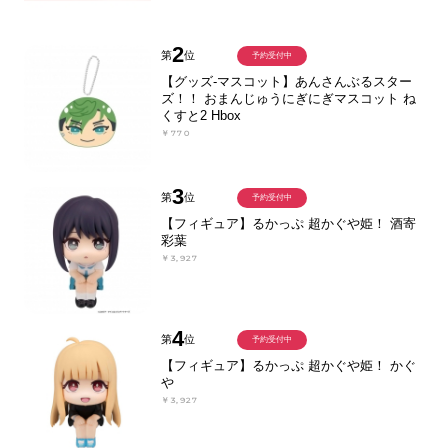
2
第
位
予約受付中
【グッズ-マスコット】あんさんぶるスター
ズ！！ おまんじゅうにぎにぎマスコット ね
くすと2 Hbox
￥770
3
第
位
予約受付中
【フィギュア】るかっぷ 超かぐや姫！ 酒寄
彩葉
￥3,927
4
第
位
予約受付中
【フィギュア】るかっぷ 超かぐや姫！ かぐ
や
￥3,927