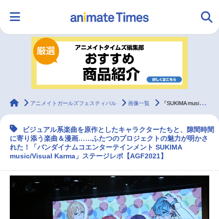
HOME
ランキング
アニメ
声優
ラジオ
みんなの声
グッズ
映画
animateTimes
アニメイトガールズフェスティバル
画像一覧
『SUKIMA music』＆『Visual Karma』ステージレポ【AGF2021】
ビジュアル系楽曲を原作としたキャラクターたちと、隙間時間
マンガ・ラノベ
ゲーム・アプリ
音楽
コスプレ
に寄り添う楽曲＆漫画……ふたつのプロジェクトの魅力が明かさ
れた！「バンダイナムコエンターテインメント SUKIMA
music/Visual Karma」ステージレポ【AGF2021】
2.5次元
配信・Vtuber
トレンド
無料マンガ
最新記事一覧
アニメ記事一覧
声優記事一覧