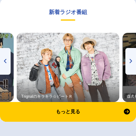
新着ラジオ番組
Trignalのキラキラ☆ビートＲ
森久
もっと見る