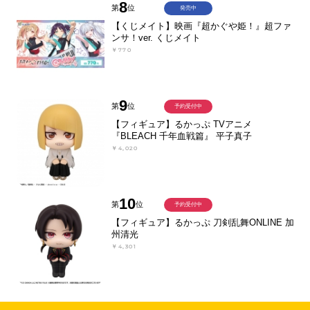
8
第
位
発売中
【くじメイト】映画『超かぐや姫！』超ファ
ンサ！ver. くじメイト
￥770
9
第
位
予約受付中
【フィギュア】るかっぷ TVアニメ
『BLEACH 千年血戦篇』 平子真子
￥4,020
10
第
位
予約受付中
【フィギュア】るかっぷ 刀剣乱舞ONLINE 加
州清光
￥4,301