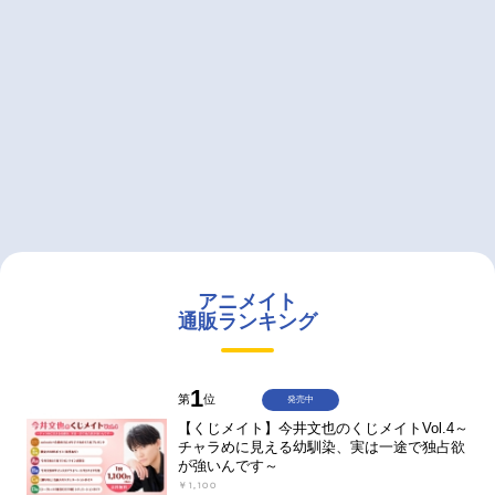
アニメイト
通販ランキング
1
第
位
発売中
【くじメイト】今井文也のくじメイトVol.4～
チャラめに見える幼馴染、実は一途で独占欲
が強いんです～
￥1,100