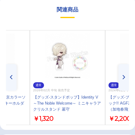
関連商品
通常
通常
2026年02月 中旬 発売予定
2024年01月 中 
】東京カラーソ
【グッズ-スタンドポップ】Identity V
【グッズ-ブロ
ンドキーホルダ
～The Noble Welcome～ ミニキャラア
ック!! AGF
3
クリルスタンド 墓守
（加地春飛）【
￥1,320
￥2,200