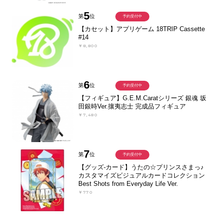
5
第
位
予約受付中
【カセット】アプリゲーム 18TRIP Cassette
#14
￥8,800
6
第
位
予約受付中
【フィギュア】G.E.M.Caratシリーズ 銀魂 坂
田銀時Ver.攘夷志士 完成品フィギュア
￥7,480
7
第
位
予約受付中
【グッズ-カード】うたの☆プリンスさまっ♪
カスタマイズビジュアルカードコレクション
Best Shots from Everyday Life Ver.
￥770