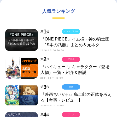
人気ランキング
1
第
位
マンガ・ラノベ
『ONE PIECE』イム様・神の騎士団
「19本の武器」まとめ＆元ネタ
2026-08-06 16:30
2
第
位
アニメ
『ハイキュー!!』キャラクター（登場
人物）一覧・紹介＆解説
2024-03-11 16:00
3
第
位
映画
『映画ちいかわ』島二郎の正体を考え
る【考察・レビュー】
2026-08-03 12:00
4
第
位
アニメ