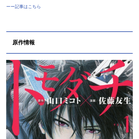
ーー記事はこちら
原作情報