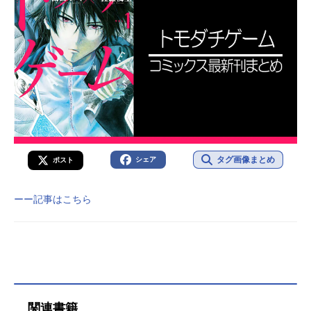
タグ画像まとめ
シェア
ポスト
ーー記事はこちら
関連書籍