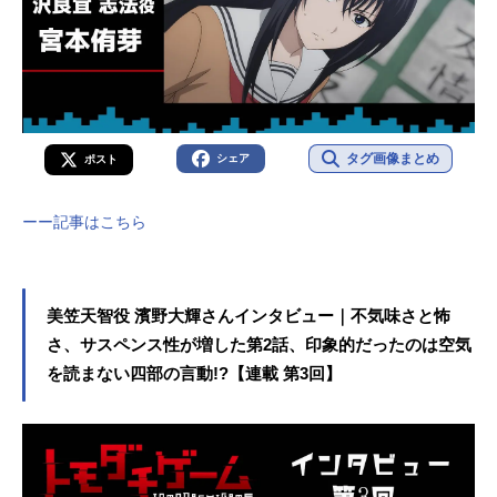
タグ画像まとめ
シェア
ポスト
ーー記事はこちら
美笠天智役 濱野大輝さんインタビュー｜不気味さと怖
さ、サスペンス性が増した第2話、印象的だったのは空気
を読まない四部の言動!?【連載 第3回】