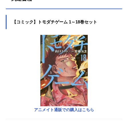
【コミック】トモダチゲーム 1～18巻セット
アニメイト通販での購入はこちら