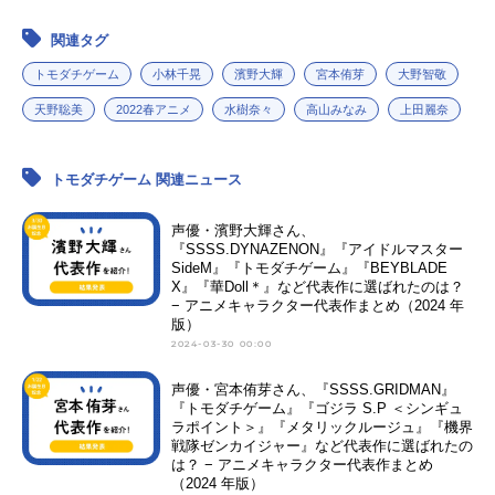
関連タグ
トモダチゲーム
小林千晃
濱野大輝
宮本侑芽
大野智敬
天野聡美
2022春アニメ
水樹奈々
高山みなみ
上田麗奈
トモダチゲーム 関連ニュース
声優・濱野大輝さん、
『SSSS.DYNAZENON』『アイドルマスター
SideM』『トモダチゲーム』『BEYBLADE
X』『華Doll＊』など代表作に選ばれたのは？
− アニメキャラクター代表作まとめ（2024 年
版）
2024-03-30 00:00
声優・宮本侑芽さん、『SSSS.GRIDMAN』
『トモダチゲーム』『ゴジラ S.P ＜シンギュ
ラポイント＞』『メタリックルージュ』『機界
戦隊ゼンカイジャー』など代表作に選ばれたの
は？ − アニメキャラクター代表作まとめ
（2024 年版）