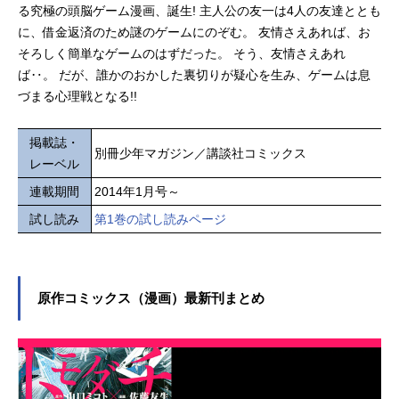
る究極の頭脳ゲーム漫画、誕生! 主人公の友一は4人の友達ととも
に、借金返済のため謎のゲームにのぞむ。 友情さえあれば、お
そろしく簡単なゲームのはずだった。 そう、友情さえあれ
ば‥。 だが、誰かのおかした裏切りが疑心を生み、ゲームは息
づまる心理戦となる!!
掲載誌・
別冊少年マガジン／講談社コミックス
レーベル
連載期間
2014年1月号～
試し読み
第1巻の試し読みページ
原作コミックス（漫画）最新刊まとめ