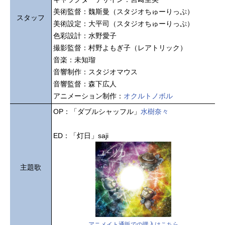
美術監督：魏斯曼（スタジオちゅーりっぷ）
スタッフ
美術設定：大平司（スタジオちゅーりっぷ）
色彩設計：水野愛子
撮影監督：村野よもぎ子（レアトリック）
音楽：未知瑠
音響制作：スタジオマウス
音響監督：森下広人
アニメーション制作：
オクルトノボル
OP：「ダブルシャッフル」
水樹奈々
ED：「灯日」saji
主題歌
アニメイト通販での購入はこちら