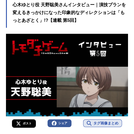
心木ゆとり役 天野聡美さんインタビュー｜演技プランを
変えるきっかけになった印象的なディレクションは「も
っとあざとく」!?【連載 第5回】
タグ画像まとめ
シェア
ポスト