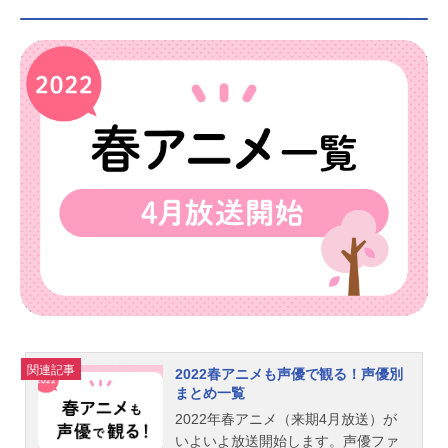
関連記事
2022春アニメも声優で観る！声優別
まとめ一覧
2022年春アニメ（来期4月放送）が
いよいよ放送開始します。声優ファ