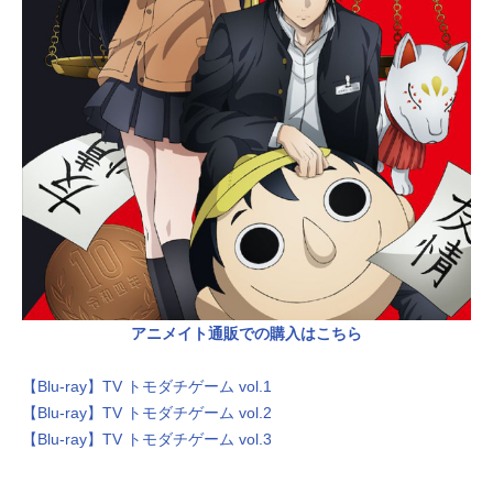
アニメイト通販での購入はこちら
【Blu-ray】TV トモダチゲーム vol.1
【Blu-ray】TV トモダチゲーム vol.2
【Blu-ray】TV トモダチゲーム vol.3