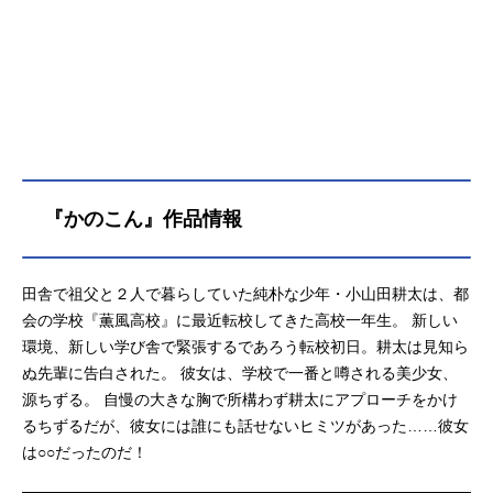
『かのこん』作品情報
田舎で祖父と２人で暮らしていた純朴な少年・小山田耕太は、都
会の学校『薫風高校』に最近転校してきた高校一年生。 新しい
環境、新しい学び舎で緊張するであろう転校初日。耕太は見知ら
ぬ先輩に告白された。 彼女は、学校で一番と噂される美少女、
源ちずる。 自慢の大きな胸で所構わず耕太にアプローチをかけ
るちずるだが、彼女には誰にも話せないヒミツがあった……彼女
は○○だったのだ！