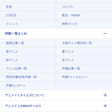
音楽
コスプレ
2.5次元
配信・Vtuber
トレンド
無料マンガ
特集/一覧まとめ
最新記事一覧
今期アニメ曜日別一覧
春アニメ
夏アニメ
秋アニメ
冬アニメ
アニメ記事一覧
声優記事一覧
男性声優/女性声優一覧
声優×インタビュー
声優×レポート
アニメイトタイムズについて
アニメイトのWebサービス