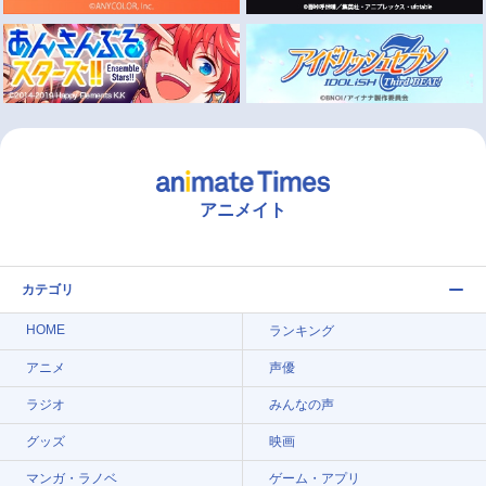
アニメイト
カテゴリ
HOME
ランキング
アニメ
声優
ラジオ
みんなの声
グッズ
映画
マンガ・ラノベ
ゲーム・アプリ