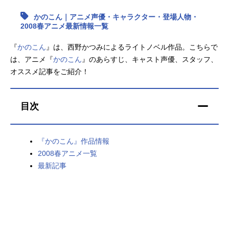
かのこん｜アニメ声優・キャラクター・登場人物・
アニメ映画一覧
実写化映画一覧
2008春アニメ最新情報一覧
今期アニメ曜日別一覧
『
かのこん
』は、西野かつみによるライトノベル作品。こちらで
は、アニメ『
かのこん
』のあらすじ、キャスト声優、スタッフ、
春アニメ
夏アニメ
オススメ記事をご紹介！
秋アニメ
冬アニメ
目次
男性声優/女性声優一覧
FOLLOW US
『かのこん』作品情報
2008春アニメ一覧
最新記事