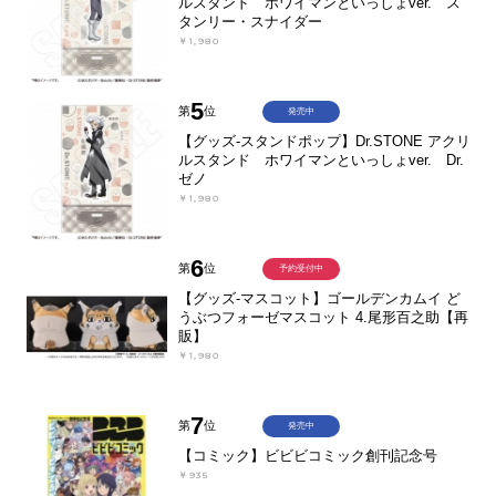
ルスタンド ホワイマンといっしょver. ス
タンリー・スナイダー
￥1,980
5
第
位
発売中
【グッズ-スタンドポップ】Dr.STONE アクリ
ルスタンド ホワイマンといっしょver. Dr.
ゼノ
￥1,980
6
第
位
予約受付中
【グッズ-マスコット】ゴールデンカムイ ど
うぶつフォーゼマスコット 4.尾形百之助【再
販】
￥1,980
7
第
位
発売中
【コミック】ビビビコミック創刊記念号
￥935