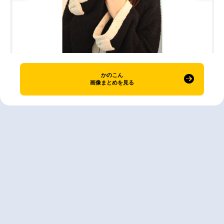
かのこん
画像まとめを見る