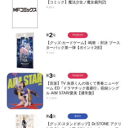
【コミック】魔法少女ノ魔女裁判(2)
￥924
2
第
位
予約受付中
【グッズ-カードゲーム】鳴潮 ：対決 ブース
ターパック第一弾【ポイント2倍】
￥440
3
第
位
予約受付中
【音楽】TV 灰原くんの強くて青春ニューゲ
ーム ED「ドラマチック逃避行」収録シング
ル AIM STAR/愛美【通常盤】
￥1,999
4
第
位
発売中
【グッズ-スタンドポップ】Dr.STONE アクリ