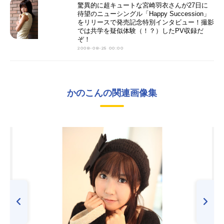
驚異的に超キュートな宮崎羽衣さんが27日に
待望のニューシングル「Happy Succession」
をリリースで発売記念特別インタビュー！撮影
では共学を疑似体験（！？）したPV収録だ
ぞ！
2008-08-25 00:00
かのこんの関連画像集