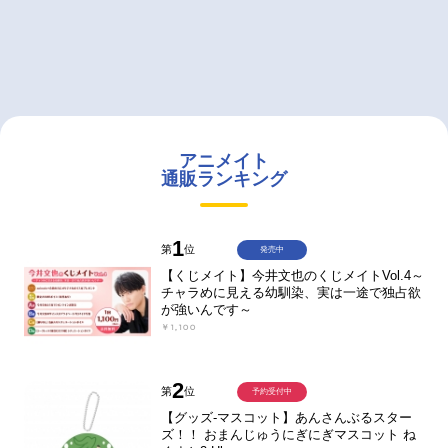
アニメイト
通販ランキング
1
第
位
発売中
【くじメイト】今井文也のくじメイトVol.4～
チャラめに見える幼馴染、実は一途で独占欲
が強いんです～
￥1,100
2
第
位
予約受付中
【グッズ-マスコット】あんさんぶるスター
ズ！！ おまんじゅうにぎにぎマスコット ね