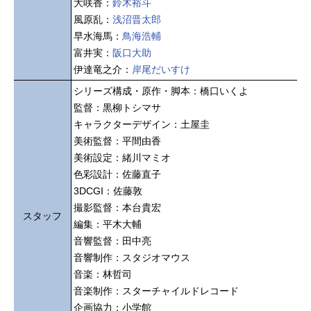
大咲香：
鈴木裕斗
風原乱：
浅沼晋太郎
早水海馬：
鳥海浩輔
富井実：
阪口大助
伊達竜之介：
岸尾だいすけ
シリーズ構成・原作・脚本：橋口いくよ
監督：黒柳トシマサ
キャラクターデザイン：土屋圭
美術監督：平間由香
美術設定：緒川マミオ
色彩設計：佐藤直子
3DCGI：佐藤敦
撮影監督：本台貴宏
スタッフ
編集：平木大輔
音響監督：田中亮
音響制作：スタジオマウス
音楽：林哲司
音楽制作：スターチャイルドレコード
企画協力：小学館