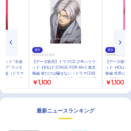
通常
通常
2024/04/23 発売
2024/04/23 発売
ウッド "永遠
【データ販売】ドラマCD 少年ハリウ
【データ販売】
イブ" ラジオ
ッド -HOLLY STAGE FOR 48+1 風見
ッド -HOLLY 
収録版（ドラマ
颯編 彼だけは騙せない（ドラマCD音
春編 世界に羽
柿原徹也 逢坂
声）【出演声優：逢坂良太 浪川大輔】
マCD音声）【
￥1,100
￥1,100
川大輔】
最新ニュースランキング