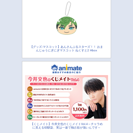
【グッズ-マスコット】あんさんぶるスターズ！！ おま
んじゅうにぎにぎマスコット ねくすと2 Hbox
【くじメイト】今井文也のくじメイトVol.4～チャラめ
に見える幼馴染、実は一途で独占欲が強いんです～