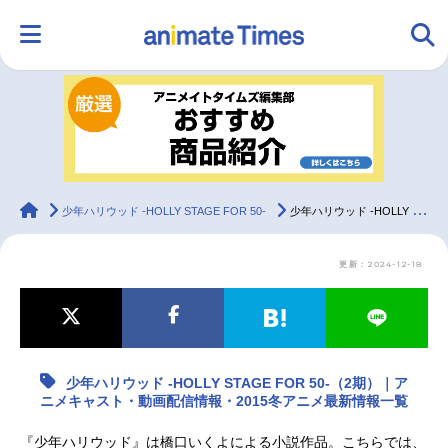
HOME
ランキング
アニメ
声優
ラジオ
みんなの声
グッズ
映画
animateTimes
少年ハリウッド -HOLLY STAGE FOR 50-
少年ハリウッド -HOLLY STAGE FOR 50-（2期）｜アニメキャスト・動画配信情報・2015冬アニメ最新情報一覧
更新：2024-12-18
マンガ・ラノベ
ゲーム・アプリ
音楽
コスプレ
2.5次元
配信・Vtuber
トレンド
無料マンガ
少年ハリウッド -HOLLY STAGE FOR 50-（2期）｜ア
最新記事一覧
ニメキャスト・動画配信情報・2015冬アニメ最新情報一覧
アニメ記事一覧
声優記事一覧
『少年ハリウッド』は橋口いくよによる小説作品。こちらでは、