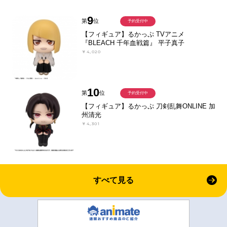
9
第
位
予約受付中
【フィギュア】るかっぷ TVアニメ
『BLEACH 千年血戦篇』 平子真子
￥4,020
10
第
位
予約受付中
【フィギュア】るかっぷ 刀剣乱舞ONLINE 加
州清光
￥4,301
すべて見る