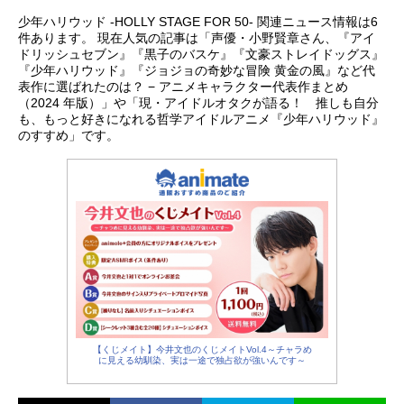
少年ハリウッド -HOLLY STAGE FOR 50- 関連ニュース情報は6
件あります。 現在人気の記事は「声優・小野賢章さん、『アイ
ドリッシュセブン』『黒子のバスケ』『文豪ストレイドッグス』
『少年ハリウッド』『ジョジョの奇妙な冒険 黄金の風』など代
表作に選ばれたのは？ − アニメキャラクター代表作まとめ
（2024 年版）」や「現・アイドルオタクが語る！ 推しも自分
も、もっと好きになれる哲学アイドルアニメ『少年ハリウッド』
のすすめ」です。
【くじメイト】今井文也のくじメイトVol.4～チャラめ
に見える幼馴染、実は一途で独占欲が強いんです～