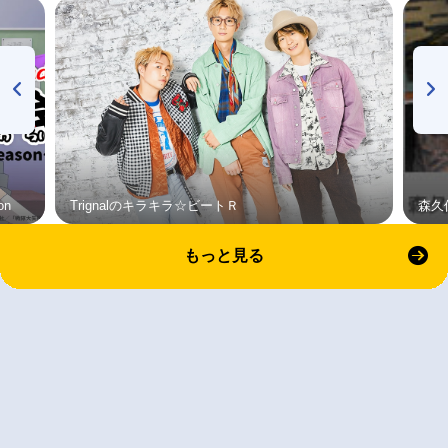
on
Trignalのキラキラ☆ビートＲ
森久
もっと見る