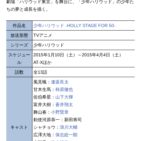
劇場「ハリウッド東京」を舞台に、「少年ハリウッド」の少年た
ちの夢と成長を描く。
作品名
少年ハリウッド -HOLLY STAGE FOR 50-
放送形態
TVアニメ
シリーズ
少年ハリウッド
スケジュー
2015年1月10日（土）～2015年4月4日（土）
ル
AT-Xほか
話数
全13話
風見颯：
逢坂良太
甘木生馬：
柿原徹也
佐伯希星：
山下大輝
富井大樹：
蒼井翔太
舞山春：
小野賢章
勅使河原恭一：新田将司
キャスト
シャチョウ：
浪川大輔
広澤大地：
保志総一朗