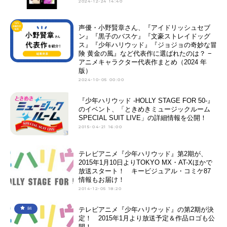
2024-12-24 14:40
声優・小野賢章さん、『アイドリッシュセブ
ン』『黒子のバスケ』『文豪ストレイドッグ
ス』『少年ハリウッド』『ジョジョの奇妙な冒
険 黄金の風』など代表作に選ばれたのは？ −
アニメキャラクター代表作まとめ（2024 年
版）
2024-10-05 00:00
『少年ハリウッド -HOLLY STAGE FOR 50-』
のイベント、「ときめきミュージックルーム
SPECIAL SUIT LIVE」の詳細情報を公開！
2015-04-21 16:00
テレビアニメ『少年ハリウッド』第2期が、
2015年1月10日よりTOKYO MX・AT-Xほかで
放送スタート！ キービジュアル・コミケ87
情報もお届け！
2014-12-05 18:20
テレビアニメ『少年ハリウッド』の第2期が決
84
定！ 2015年1月より放送予定＆作品ロゴも公
開！