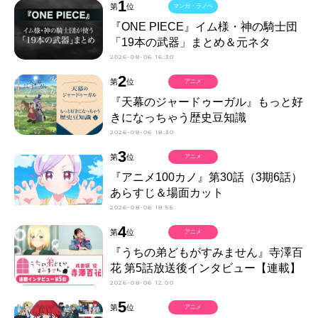
1
第
位
マンガ・ラノベ
『ONE PIECE』イム様・神の騎士団
「19本の武器」まとめ＆元ネタ
2026-08-06 16:30
2
第
位
アニメ
『天幕のジャードゥーガル』もっと好
きになっちゃう歴史豆知識
2026-08-06 18:30
3
第
位
アニメ
『アニメ100カノ』第30話（3期6話）
あらすじ＆場面カット
2026-08-06 18:55
4
第
位
アニメ
『うちの弟どもがすみません』寺澤百
花 第5話放送後インタビュー【連載】
2026-08-06 12:00
5
第
位
アニメ