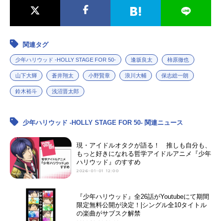
関連タグ
少年ハリウッド -HOLLY STAGE FOR 50-
逢坂良太
柿原徹也
山下大輝
蒼井翔太
小野賢章
浪川大輔
保志総一朗
鈴木裕斗
浅沼晋太郎
少年ハリウッド -HOLLY STAGE FOR 50- 関連ニュース
現・アイドルオタクが語る！ 推しも自分も、
もっと好きになれる哲学アイドルアニメ『少年
ハリウッド』のすすめ
2026-01-01 12:00
『少年ハリウッド』全26話がYoutubeにて期間
限定無料公開が決定！|シングル全10タイトル
の楽曲がサブスク解禁