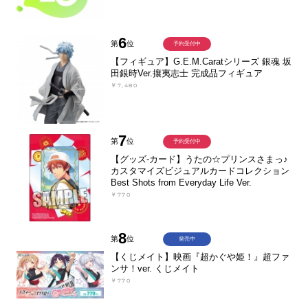
6
第
位
予約受付中
【フィギュア】G.E.M.Caratシリーズ 銀魂 坂
田銀時Ver.攘夷志士 完成品フィギュア
￥7,480
7
第
位
予約受付中
【グッズ-カード】うたの☆プリンスさまっ♪
カスタマイズビジュアルカードコレクション
Best Shots from Everyday Life Ver.
￥770
8
第
位
発売中
【くじメイト】映画『超かぐや姫！』超ファ
ンサ！ver. くじメイト
￥770