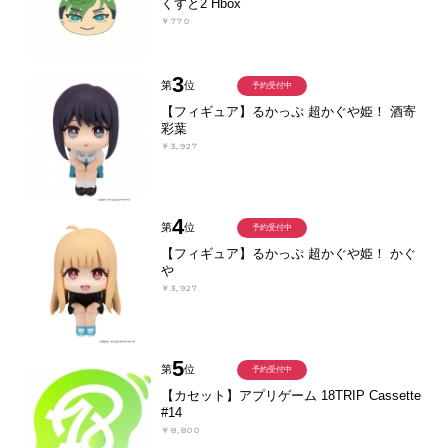
くすと2 Hbox
￥770
3
第
位
予約受付中
【フィギュア】るかっぷ 超かぐや姫！ 酒寄
彩葉
￥3,927
4
第
位
予約受付中
【フィギュア】るかっぷ 超かぐや姫！ かぐ
や
￥3,927
5
第
位
予約受付中
【カセット】アプリゲーム 18TRIP Cassette
#14
￥8,800