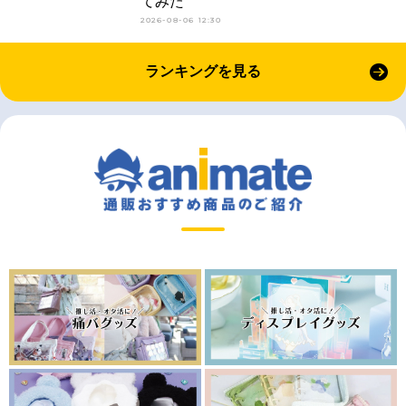
てみた
2026-08-06 12:30
ランキングを見る