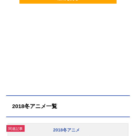
2018冬アニメ一覧
関連記事
2018冬アニメ