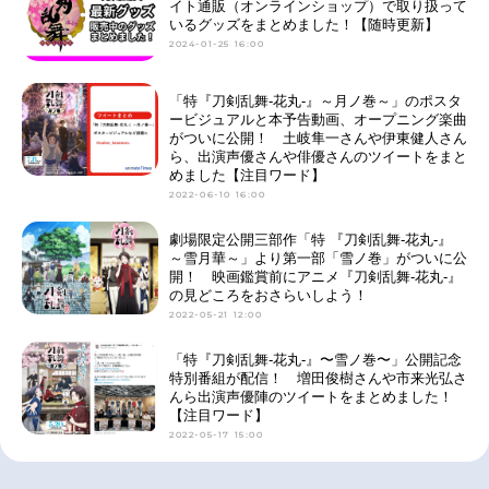
イト通販（オンラインショップ）で取り扱って
いるグッズをまとめました！【随時更新】
2024-01-25 16:00
「特『刀剣乱舞-花丸-』～月ノ巻～」のポスタ
ービジュアルと本予告動画、オープニング楽曲
がついに公開！ 土岐隼一さんや伊東健人さん
ら、出演声優さんや俳優さんのツイートをまと
めました【注目ワード】
2022-06-10 16:00
劇場限定公開三部作「特 『刀剣乱舞-花丸-』
～雪月華～」より第一部「雪ノ巻」がついに公
開！ 映画鑑賞前にアニメ『刀剣乱舞-花丸-』
の見どころをおさらいしよう！
2022-05-21 12:00
「特『刀剣乱舞-花丸-』〜雪ノ巻〜」公開記念
特別番組が配信！ 増田俊樹さんや市来光弘さ
んら出演声優陣のツイートをまとめました！
【注目ワード】
2022-05-17 15:00