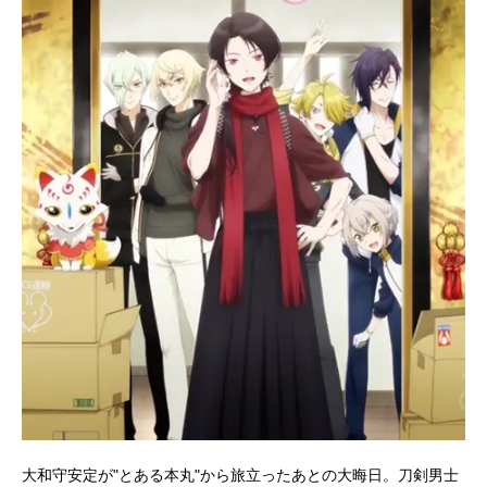
大和守安定が"とある本丸"から旅立ったあとの大晦日。刀剣男士