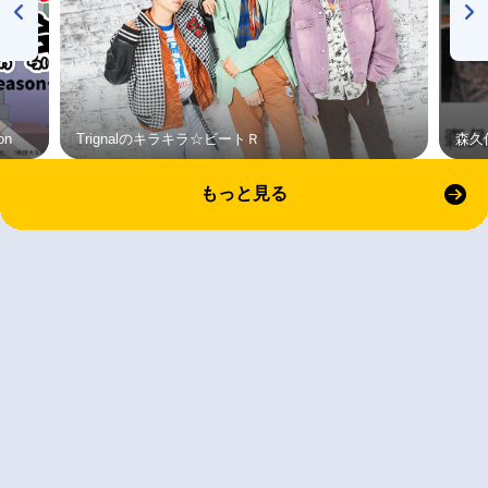
on
Trignalのキラキラ☆ビートＲ
森久
もっと見る