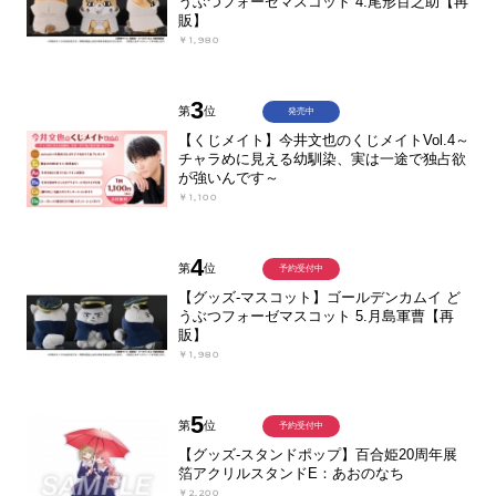
うぶつフォーゼマスコット 4.尾形百之助【再
販】
￥1,980
3
第
位
発売中
【くじメイト】今井文也のくじメイトVol.4～
チャラめに見える幼馴染、実は一途で独占欲
が強いんです～
￥1,100
4
第
位
予約受付中
【グッズ-マスコット】ゴールデンカムイ ど
うぶつフォーゼマスコット 5.月島軍曹【再
販】
￥1,980
5
第
位
予約受付中
【グッズ-スタンドポップ】百合姫20周年展
箔アクリルスタンドE：あおのなち
￥2,200