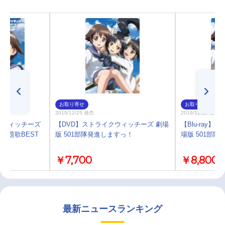
お取り寄せ
お取り寄せ
2019/12/25 発売
2019/12/25 発売
クウィッチーズ
【DVD】ストライクウィッチーズ 劇場
【Blu-ray
主題歌BEST
版 501部隊発進しますっ！
場版 501部
￥7,700
￥8,800
最新ニュースランキング