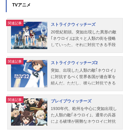
TVアニメ
関連記事
ストライクウィッチーズ
20世紀初頭。突如出現した異形の敵
｢ネウロイ｣は次々と人類の街を侵略
していった。それに対抗できる手段
はただ一つ、魔力を持った少女(ウィ
ッチ)のみ。彼女たちは、自らの体に
関連記事
ストライクウィッチーズ2
兵器(ストライカー)をまとい、空を舞
いネウロイに戦いを挑む。ネウロイ
突如、出現した人類の敵｢ネウロイ｣
の侵略に窮地に追い込まれた人類に
に対抗するべく世界各国が連合軍を
残された希望、それは世界各国から
組んだ。ただし、彼らに対抗できる
最前線ブリタニアに集められ組織さ
のは特殊な魔力を持った、少女たち
れた第501総合戦闘航空団。空を駆け
だけだった・・・。扶桑皇国から欧
関連記事
ブレイブウィッチーズ
る戦乙女。救国の英雄。民衆の憧憬
州に派遣された主人公の宮藤芳佳
と賞賛を一身に受けて戦う。彼女た
は、各国から集められたエース達と
1930年代、欧州を中心に突如出現し
ちはいつしかこう呼ばれるようにな
共に見事ガリア地方のネウロイ撃退
た人類の敵｢ネウロイ｣。通常の兵器
っていた――｢ストライクウィッチー
に成功し、かけがえの無い大切な仲
による破壊が困難なネウロイに対抗
ズ｣と。作品名ストライクウィッチー
間を得た。TVアニメ1期での第501統
できるのは、ウィッチと呼ばれる、