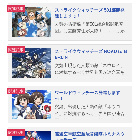
ズ放送形態TVアニメスケジュール20
合戦闘航空団、通称『ストライクウ
特殊な魔法力を持った少女たちだけ
関連記事
ストライクウィッチーズ 501部隊発
08年7月4日（金）～2008年9月19日
ィッチーズ』の活躍から半年、平和
だった…。｢ブレイブウィッチーズ｣
進しますっ！
（金）福井テレビほか話数全12話キ
な日々が続いていた欧州に突如ネウ
は｢ストライクウィッチーズ｣第1期と
人類の防衛線『第501統合戦闘航空
ャスト宮藤芳佳：福圓美里坂本美
ロイが出現した!ネウロイの脅威に怯
第2期の間の物語。1944年9月、第50
団』に宮藤芳佳が入隊！・・・しか
緒：千葉紗子リネット・ビショッ
える欧州を守るため、『ストライク
1統合戦闘航空団｢ストライクウィッ
し、肝心の敵・ネウロイはなかなか
プ：名塚佳織ぺリーヌ・クロステル
ウィッチーズ』は再び空へ舞い上が
チーズ｣を中心とした連合軍の活躍
やってこず、戦闘ではなく炊事洗濯
マン：沢城みゆきミーナ・ディート
る!作品名ストライクウィッチーズ2
で、ガリア共和国上空のネウロイの
関連記事
ストライクウィッチーズ ROAD to B
の毎日に追われる日々。個性的な隊
リンデ・ヴィルケ：田中理恵ゲルト
放送形態TVアニメシリーズストライ
巣が消滅、欧州西部の安全が確保さ
ERLIN
員たちに振り回されたり、ツッコミ
ルート・バルクホルン：園崎未恵エ
クウィッチーズスケジュール2010年
れた。これを機に、連合軍は本格的
を入れたり、フォローしたりと、そ
突如出現した人類の敵「ネウロイ」
ーリカ・ハルトマン：野川さくらフ
7月8日（木）～2010年9月23日
に欧州中央～東部方面への反抗作戦
んな芳佳と愉快な魔女達のおかしな
に対抗するべく世界各国が連合軍を
ランチェスカ・ルッキーニ：斎藤千
（木）テレ玉ほか話数全12話キャス
を計画。オラーシャ帝国ペテルブル
日常が始まる！作品名ストライクウ
組んだ。ただし、彼らに対抗できる
和シャーロット・E・イェーガー：小
ト宮藤芳佳：福圓美里坂本美緒：世
グに基地を構える、第502統合戦闘航
ィッチーズ501部隊発進しますっ！放
のは特殊な魔力を持った、少女たち
清水亜美サーニャ・V・リトヴャク：
戸さおりリーネ：名塚佳織ペリー
空団｢ブレイブウィッチーズ｣にも出
関連記事
ワールドウィッチーズ発進します
送形態TVアニメシリーズストライク
だけだった・・・。遂に連合軍によ
門脇舞以エイラ・イルマタル・ユー
ヌ：沢城みゆきミーナ：田中理恵バ
撃の命が下されようとしていた。人
っ！
ウィッチーズスケジュール2019年4
るベルリン奪還作戦が始動し、再び
ティライネン：仲井絵里香スタッフ
ルクホルン：園崎未恵ハルトマン：
類の希望を背に、勇気あるウィッチ
月9日（火）～2019年6月25日（火）
結成される第501統合戦闘航空団「ス
突如、出現した人類の敵「ネウロ
原作：島田フミカネ Projekt...
野川さくらルッキーニ：斎藤千和シ
達が、東欧の寒空を駆け巡る。作品
TOKYOMXほか話数全12話キャスト
トライクウィッチーズ」、新たな501
イ」に対抗するべく世界各国が連合
ャーリー：小清水亜美サーニャ：門
名ブレイブウィッチーズ放送形態TV
宮藤芳佳：福圓美里坂本美緒：世戸
メンバーとして「服部静夏」も加わ
軍を組んだ。ただし、彼らに対抗で
脇舞以エイラ：大橋歩夕スタッフ原
アニメスケジュール2016年10月5日
さおりリネット・ビショップ：名塚
りネウロイとの死闘を繰り広げてゆ
きるのは特殊な魔力を持った少女た
作：島田フミカネ&ProjektKagonish
（水）～2016年12月28日（水）TOK
関連記事
連盟空軍航空魔法音楽隊ルミナスウ
佳織ペリーヌ・クロステルマン：沢
く！果たしてベルリンの空を開放す
ちだけだった・・・のだが・・・い
監督・アニメキャラデザイン：高村
YOMXほか話数全13話キャスト雁淵
ィッチーズ