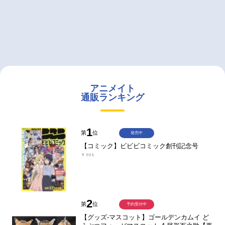
アニメイト
通販ランキング
1
第
位
発売中
【コミック】ビビビコミック創刊記念号
￥935
2
第
位
予約受付中
【グッズ-マスコット】ゴールデンカムイ ど