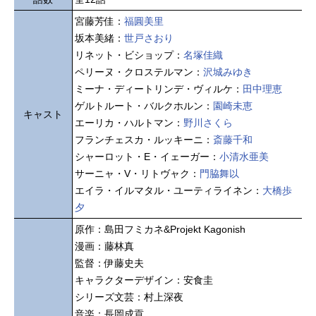
宮藤芳佳：
福圓美里
坂本美緒：
世戸さおり
リネット・ビショップ：
名塚佳織
ペリーヌ・クロステルマン：
沢城みゆき
ミーナ・ディートリンデ・ヴィルケ：
田中理恵
ゲルトルート・バルクホルン：
園崎未恵
キャスト
エーリカ・ハルトマン：
野川さくら
フランチェスカ・ルッキーニ：
斎藤千和
シャーロット・E・イェーガー：
小清水亜美
サーニャ・V・リトヴャク：
門脇舞以
エイラ・イルマタル・ユーティライネン：
大橋歩
夕
原作：島田フミカネ&Projekt Kagonish
漫画：藤林真
監督：伊藤史夫
キャラクターデザイン：安食圭
シリーズ文芸：村上深夜
音楽：長岡成貢