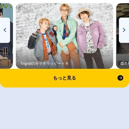
Trignalのキラキラ☆ビートＲ
森久
もっと見る