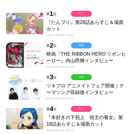
1
第
位
アニメ
『たんプリ』第28話あらすじ＆場面
カット
2026-08-08 12:00
2
第
位
映画
映画『THE RIBBON HERO リボンヒ
ーロー』内山昂輝インタビュー
2026-08-08 18:00
3
第
位
音楽
ツキプロ アニメイトフェア開催｜テ
ーマソング収録後インタビュー
2026-08-08 10:00
4
第
位
アニメ
『本好きの下剋上 領主の養女』第
18話あらすじ＆場面カット
2026-08-08 18:00