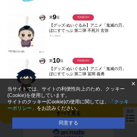
9
第
位
予約受付中
【グッズ-ぬいぐるみ】アニメ「鬼滅の刃」
ぽにすてっぷ 第二弾 不死川 玄弥
￥1,980
10
第
位
予約受付中
【グッズ-ぬいぐるみ】アニメ「鬼滅の刃」
ぽにすてっぷ 第二弾 冨岡 義勇
￥1,980
×
当サイトでは、サイトの利便性向上のため、クッキー
(Cookie)を使用しています。
サイトのクッキー(Cookie)の使用に関しては、
「クッキ
ーポリシー」
をお読みください。
目次
すべて見る
同意する