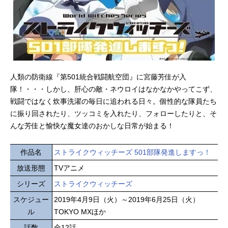
人類の防衛線『第501統合戦闘航空団』に宮藤芳佳が入
隊！・・・しかし、肝心の敵・ネウロイはなかなかやってこず、
戦闘ではなく炊事洗濯の毎日に追われる日々。個性的な隊員たち
に振り回されたり、ツッコミを入れたり、フォローしたりと、そ
んな芳佳と愉快な魔女達のおかしな日常が始まる！
作品名
ストライクウィッチーズ 501部隊発進しますっ！
放送形態
TVアニメ
シリーズ
ストライクウィッチーズ
スケジュー
2019年4月9日（火）～2019年6月25日（火）
ル
TOKYO MXほか
話数
全12話