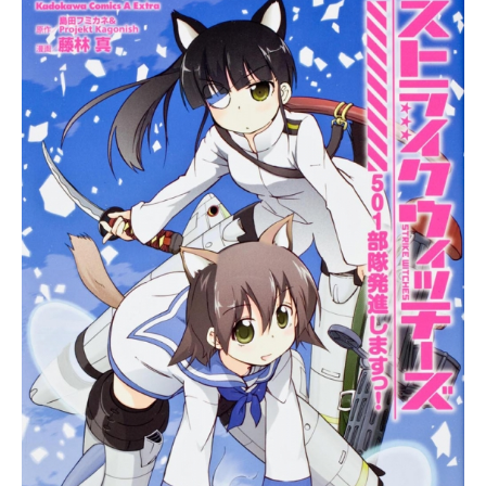
ンスト・ロンメル：てらそままさき
ルブルグ大戦略放送形態劇場版アニ
んな時、欧州を旅する宮藤と静夏の
いた...
宮藤芳佳：福圓美里山川美千子：佐
メシリーズブレイブウィッチーズス
前に、強大なネウロイが出現、宮藤
藤有世【vol.3】ペリーヌ・クロステ
ケジュール2017年5月13日（土）キ
はかつてない最大の危機に陥ってし
ルマン：沢城みゆきリネット・ビシ
ャスト雁淵ひかり：加隈亜衣雁淵孝
まう。元５０１部隊の仲間たちは、
ョップ：名塚佳織アメリー・プラン
美：末柄里恵管野直枝：村川梨衣ニ
無事に宮藤たちを救い出す事ができ
シャール：矢作紗友里宮藤芳佳：福
ッカ・エドワーディン・カタヤイネ
るだろうか──!?作品名ストライクウ
圓美里坂本美緒：世戸さお...
ン：高森奈津美ヴァルトルート・ク
ィッチーズ劇場版501部隊発進します
ルピンスキー：石田嘉代アレクサン
っ！放送形態劇場版アニメシリーズ
ドラ・I・ポクルイーシキン：原由実
ストライクウィッチーズスケジュー
ジョーゼット・ルマール：照井春佳
ル2019年10月4日（金）キャスト宮
下原定子：水谷麻鈴エディータ・ロ
藤芳佳：福圓美里服部静夏：内田彩
スマン：五十嵐裕美グンドュラ・ラ
坂本美緒：世戸さおりリネット・ビ
ル：佐藤利奈エイラ・イル...
ショップ：名塚佳織ペリーヌ・クロ
ステルマン：沢城みゆきミーナ・デ
ィートリンデ・ヴィルケ：田中理恵
ゲルトルート・バルクホルン：園崎
未恵エーリカ・ハルトマン：野川さ
くらフランチェスカ・ルッキーニ：
斎藤千和シャーロット・E・イェ...