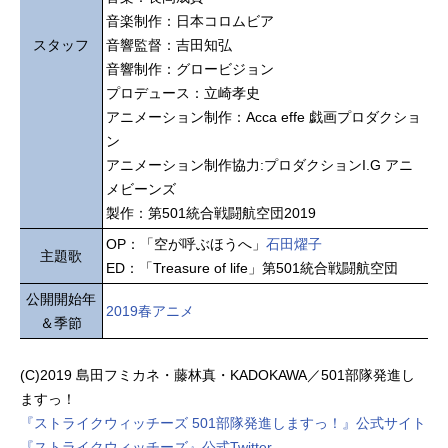
音楽制作：日本コロムビア
スタッフ
音響監督：吉田知弘
音響制作：グロービジョン
プロデュース：立崎孝史
アニメーション制作：Acca effe 戯画プロダクショ
ン
アニメーション制作協力:プロダクションI.G アニ
メビーンズ
製作：第501統合戦闘航空団2019
OP：「空が呼ぶほうへ」
石田燿子
主題歌
ED：「Treasure of life」第501統合戦闘航空団
公開開始年
2019春アニメ
＆季節
(C)2019 島田フミカネ・藤林真・KADOKAWA／501部隊発進し
ますっ！
『ストライクウィッチーズ 501部隊発進しますっ！』公式サイト
『ストライクウィッチーズ』公式Twitter