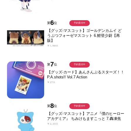
6
第
位
予約受付中
【グッズ-マスコット】ゴールデンカムイ ど
うぶつフォーゼマスコット 6.鯉登少尉【再
販】
￥1,980
7
第
位
予約受付中
【グッズ-カード】あんさんぶるスターズ！！
P.A.shots!! Vol.7 Action
￥275
8
第
位
予約受付中
【グッズ-マスコット】アニメ『僕のヒーロー
アカデミア』 ちみけもますこっと 7.轟凍焦
￥2,200