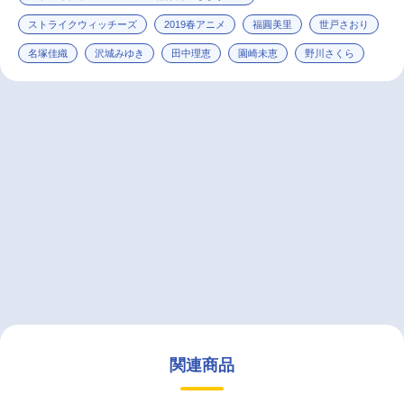
ストライクウィッチーズ
2019春アニメ
福圓美里
世戸さおり
名塚佳織
沢城みゆき
田中理恵
園崎未恵
野川さくら
関連商品