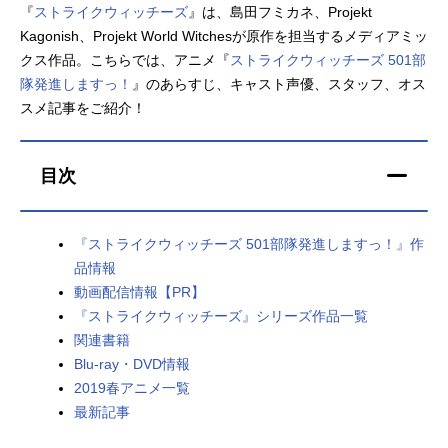
『
ストライクウィッチーズ
』は、島田フミカネ、Projekt
アニメ映画一覧
実写化映画一覧
Kagonish、Projekt World Witchesが原作を担当するメディアミッ
クス作品。こちらでは、アニメ『
ストライクウィッチーズ 501部
今期アニメ曜日別一覧
隊発進しますっ！
』のあらすじ、キャスト声優、スタッフ、オス
スメ記事をご紹介！
春アニメ
夏アニメ
秋アニメ
冬アニメ
目次
男性声優/女性声優一覧
『ストライクウィッチーズ 501部隊発進しますっ！』作
FOLLOW US
品情報
動画配信情報【PR】
『ストライクウィッチーズ』シリーズ作品一覧
関連書籍
Blu-ray・DVD情報
2019春アニメ一覧
最新記事