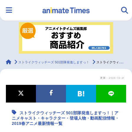
HOME
ランキング
アニメ
声優
ラジオ
みんなの声
グッズ
映画
animateTimes
ストライクウィッチーズ 501部隊発進しますっ！
ストライクウィッチーズ 501部隊発進しますっ！｜アニメキャスト・キャラクター・登場人物・動画配信情報・2019春アニメ最新情報一覧
更新：2025-10-21
マンガ・ラノベ
ゲーム・アプリ
音楽
コスプレ
2.5次元
配信・Vtuber
トレンド
無料マンガ
ストライクウィッチーズ 501部隊発進しますっ！｜ア
最新記事一覧
ニメキャスト・キャラクター・登場人物・動画配信情報・
2019春アニメ最新情報一覧
アニメ記事一覧
声優記事一覧