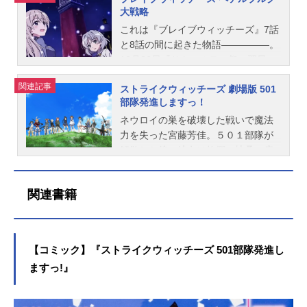
異形の存在「ネウロイ」の脅威から
弥シリ...
和シャーロット・E・イェーガー：小
ル・ジョヴァンナ・ガション：都月
大戦略
駆けている。作品名ストライクウィ
救った第501統合戦闘航空団、通称
清水亜美サーニャ・V・リトヴャク：
彩楓マリア・マグダレーネ・ディー
ッチーズOperationVictoryArrow放送
これは『ブレイブウィッチーズ』7話
「ストライクウィッチーズ」は、役
門脇舞以エイラ・イルマタル・ユー
トリヒ：古仲可奈マナイア・マタワ
形態OVAシリーズストライクウィッ
と8話の間に起きた物語―――――。
目を終えて解散し、ウィッチたちは
ティライネン：大橋歩夕雁淵ひか
ウラ・ハト：結木美咲シルヴィ・カ
チーズスケジュールVol.1：2014年9
12月26日『サトゥルヌス祭』翌日。
各地へと飛び立った。メンバーのひ
り：加隈亜衣雁淵孝美：末柄里恵管
リエッロ：吉北梨乃ジョアンナ・エ
月20日（土）Vol.2：2015年1月10日
第502統合戦闘航空団に補給物資を持
とり、宮藤芳佳は、ロマーニャでの
関連記事
野直枝：村川梨衣ニッカ･エドワー
リザベス・スタッフォード：豆咲り
ストライクウィッチーズ 劇場版 501
（土）Vol.3：2015年5月2日（土）話
ってきたエイラ・イルマタル・ユー
戦いでウィッチとしての魔法力を失
デ...
おグレイス・メイトランド・スチュ
部隊発進しますっ！
数全3話キャスト【vol.1】エーリカ・
ティライネン少尉とサーニャ・V・リ
うも、人々を救うため、故郷の扶桑
ワード：小松未可子石田大尉：石田
ハルトマン、ウルスラ・ハルトマ
トヴャク中尉は、年明けまでペテル
ネウロイの巣を破壊した戦いで魔法
で医者をめざして勉強に励んでい
燿子スタッフ原作：島田フミカネ&Pr
ン：野川さくらミーナ・ディートリ
ブルグ基地にて休暇を過ごす事にな
力を失った宮藤芳佳。５０１部隊が
た。その芳佳のもとに、ひとりのウ
ojektWorldWitches企画：菊池剛 工
ンデ・ヴィルケ：田中理恵ゲルトル
った。502部隊のメンバー達と楽しく
解散した後、彼女は故郷の扶桑へ戻
ィッチが訪れる。ウィッチの名は、
藤大丈監督：佐伯昭志副監督：春藤
ート・バルクホルン：園崎未恵ハイ
過ごす2人であったが、そんな折にネ
り、久しぶりに平穏な日々を送って
服部静夏。扶桑海軍士官候補生の制
佳奈キャラクター原案：島田...
デマリー・W・シュナウファー：植
ウロイ襲撃の報が入る。「エイラさ
いたが、かつての上官だった坂本た
服に身を包んだ服部は、宮藤に欧州
関連書籍
田佳奈宮藤芳佳：福圓美里山川美千
ん、すごい気合が入ってます！」
ちの計らいで欧州の医学校へ留学す
留学の辞令が下ったこと、その随行
子：佐藤有世ナレーション：郷田ほ
「ひかり、攻撃はこうやってかわす
る事になる。海軍兵学校で坂本の生
として同行することを伝えにきたの
づみ【vol.2】フランチェスカ・ルッ
んだ」「芳佳ちゃんと初めて夜空を
徒だった服部静夏と一緒に再び欧州
だ。医学の最先端を誇る国で、新し
キーニ：斎藤千和シャーロット・E・
飛んだ時を思い出したの」今、第501
へ向かう宮藤。一方、かつての５０
い医学を学ぶことができる―――目
【コミック】『ストライクウィッチーズ 501部隊発進し
イェーガー：小清水亜美ハンナ・ユ
統合戦闘航空団・元隊員の2人と、第
１部隊の隊員たちも各地に散り、そ
を輝かせる宮藤は、欧州留学を決意
ますっ!』
スティーナ・マルセイユ：伊藤静ラ
502統合戦闘航空団の初共闘戦線『ペ
れぞれの生活を送っていたが、宮藤
する。ときを同じくして、欧州では
イーサ・ペットゲン：楠見藍子エデ
テルブルグ大戦略』が繰り広げられ
の再渡欧や新たなネウロイの兆候を
ネウロイに不穏な動きが現れ始め、
ィタ・ノイマン：たかはし智秋エル
る!!作品名ブレイブウィッチーズペテ
キッカケに、再び集まり始める。そ
各地のウィッチたちが警戒を強めて