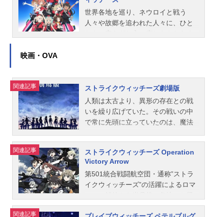
城みゆきミーナ・ディートリンデ・
る事は出来るのか！？作品名ストラ
つまでたっても人類の敵・ネウロイ
和宏キャラクターデザイン原案：島
ひかり：加隈亜衣雁淵孝美：末柄里
ヴィルケ：田中理恵ゲルトルート・
イクウィッチーズROADtoBERLIN放
はなかなかやってこず、戦闘ではな
世界各地を巡り、ネウロイと戦う
田フミカネシリーズ構成：ストラ
恵管野直枝：村川梨衣ニッカ・エド
バルクホルン：園崎未恵エーリカ・
送形態TVアニメシリーズストライク
くグータラな毎日を過ごす世界各国
人々や故郷を追われた人々に、ひと
イ...
ワーディン・カタヤイネン：高森奈
ハルトマン：野川さくらフランチェ
ウィッチーズスケジュール2020年10
のウィッチーズたち。今回は501部隊
ときの安らぎと心の癒しをもたらす
津美ヴァルトルート・クルピンスキ
スカ・ルッキーニ：斎藤千和シャー
月8日（木）～2020年12月24日
だけでなく、502部隊「ブレイブウィ
異色の航空団それが彼女たち「音楽
ー：石田嘉代アレクサンドラ・I・ポ
ロット・E・イェーガー：小清水亜美
（木）TOKYOMXほか話数全12話キ
ッチーズ」の日常も追うっ！ネウロ
隊ウィッチーズ」戦ってみんなを守
映画・OVA
クルイーシキン：原由実ジョーゼッ
サーニャ・V・リトヴャク：門脇舞以
ャスト宮藤芳佳：福圓美里坂本美
イと戦わない魔女（うぃっち）達の
る統合戦闘航空団のウィッチ達とは
ト・ルマール：照井春佳下原定子：
エイラ・イルマタル・ユーティライ
緒：世戸さおりリネット・ビショッ
おかしな日常劇第2弾が始まる！作品
真逆の航空団、戦わないウィッチで
水谷麻鈴エディータ・ロスマン：
関連記事
ネン：大橋歩夕スタッフ原作：島田
プ：名塚佳織ペリーヌ・クロステル
名ワールドウィッチーズ発進します
ある彼女たちは、“歌や音楽”でみんな
五...
ストライクウィッチーズ劇場版
フミカネ&ProjektKagonish漫画：藤
マン：沢城みゆき服部静夏：内田彩
っ！放送形態TVアニメシリーズスト
の笑顔を守る！それが彼女たち「音
人類は太古より、異形の存在との戦
林真監督：伊藤史夫キャラクターデ
ミーナ・ディートリンデ・ヴィル
ライクウィッチーズスケジュール202
楽隊＜アイドル＞ウィッチーズ」な
いを繰り広げていた。その戦いの中
ザイン：安食圭シリーズ文芸：村上
ケ：田中理恵ゲルトルート・バルク
1年1月13日（水）～2021年3月31日
のです。作品名連盟空軍航空魔法音
で常に先頭に立っていたのは、魔法
深夜音楽：長岡成貢音楽制作：日本
ホルン：園崎未恵エーリカ・ハルト
（水）TOKYOMXほか話数全12話キ
楽隊ルミナスウィッチーズ放送形態T
力を持つ「ウィッチ」と呼ばれる10
コロムビア音響監督：吉田知弘音響
マン：野川さくらフランチェスカ・
ャスト宮藤芳佳：福圓美里坂本美
Vアニメスケジュール2022年7月3日
代の少女たち。異形の存在の侵略か
関連記事
制作：グロービジョンプロデ...
ルッキーニ：斎藤千和シャーロッ
緒：世戸さおりリネット・ビショッ
（日）～2022年9月25日（日）AT-
ストライクウィッチーズ Operation
ら、故国を、人々を守るため、魔法
ト・E・イェーガー：小清水亜美サー
プ：名塚佳織ペリーヌ・クロステル
X・TOKYOMXほか話数全12話キャス
Victory Arrow
力を増大し飛行を可能とする新たな
ニャ・V・リトヴャク：門脇舞以エイ
マン：沢城みゆきミーナ・ディート
トヴァージニア・ロバートソン：鳴
第501統合戦闘航空団・通称”ストラ
魔法の箒=「ストライカーユニット」
ラ・イルマタル・ユーティライネ
リンデ・ヴィルケ：田中理恵ゲルト
海まい渋谷いのり：細川美菜子リュ
イクウィッチーズ”の活躍によるロマ
を身にまとい、ウィッチたちは、戦
ン：大橋歩夕スタッフ原作：島田フ
ルート・バルクホルン：園崎未恵エ
ドミラ・アンドレエヴナ・ルスラノ
ーニャ解放から半月後、各地へと帰
いに挑んでいた。―――そして、と
ミカネ&ProjektKagonish監督：高村
ーリカ・ハルトマン：野川さくらフ
ヴァ：藍本あみアイラ・ペイヴィッ
還したウィッチ達はそれぞれの大切
きは1945年。ガリア、ロマーニャを
関連記事
和宏シリーズディレクター：髙橋秀
ランチェスカ・ルッキーニ：斎藤千
キ・リンナマー：真宮涼エレオノー
ブレイブウィッチーズ ペテルブルグ
なモノを守るため、今も世界の空を