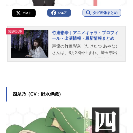
タグ画像まとめ
シェア
ポスト
関連記事
竹達彩奈｜アニメキャラ・プロフィ
ール・出演情報・最新情報まとめ
声優の竹達彩奈（たけたつ あやな）
さんは、6月23日生まれ、埼玉県出
身。『けいおん！』の中野梓役をは
じめ、『俺の妹がこんなに可愛いわ
けがない』の高坂桐乃役など、人気
作品のキャラクターを多く演じてい
ます。こちらでは、竹達彩奈さんの
オススメ記事をご紹介！
四糸乃（CV：野水伊織）