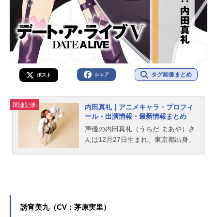
タグ画像まとめ
シェア
ポスト
関連記事
内田真礼｜アニメキャラ・プロフィ
ール・出演情報・最新情報まとめ
声優の内田真礼（うちだ まあや）さ
んは12月27日生まれ、東京都出身。
『中二病でも恋がしたい！』の小鳥
遊六花役をはじめ、『約束のネバー
ランド』のノーマン役など、人気作
品のキャラクターを多く演じていま
す。こちらでは、内田真礼さんのオ
ススメ記事をご紹介！
誘宵美九（CV：茅原実里）