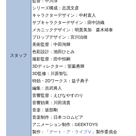
監督：中川淳
シリーズ構成：志茂文彦
キャラクターデザイン：中村直人
サブキャラクターデザイン：田中詩織
メカニックデザイン：明貴美加 森木靖泰
プロップデザイン：宮川治雄
美術監督：中田洵輝
色彩設計：池田ひとみ
スタッフ
撮影監督：田中恒嗣
3Dディレクター：室薗勇輝
3D監修：川原智弘
特効・2Dワークス：益子典子
編集：吉武将人
音響監督：えびなやすのり
音響効果：川田清貴
音楽：坂部剛
音楽制作：日本コロムビア
アニメーション制作：GEEKTOYS
製作：「
デート・ア・ライブⅤ
」製作委員会