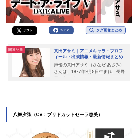
タグ画像まとめ
シェア
ポスト
関連記事
真田アサミ｜アニメキャラ・プロフ
ィール・出演情報・最新情報まとめ
声優の真田アサミ（さなだ あさみ）
さんは、1977年9月8日生まれ、長野
県出身。『デ・ジ・キャラット』の
デ・ジ・キャラット〈でじこ〉役を
はじめ、『魔法少女リリカルなの
は』のヴィータ役など、人気作品の
キャラクターを演じています。こち
らでは、真田アサミさんのオススメ
八舞夕弦（CV：ブリドカットセーラ恵美）
記事をご紹介！