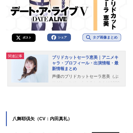
タグ画像まとめ
シェア
ポスト
関連記事
ブリドカットセーラ恵美｜アニメキ
ャラ・プロフィール・出演情報・最
新情報まとめ
声優のブリドカットセーラ恵美（ぶ
りどかっとせーらえみ）さんは1989
年2月5日生まれ、福島県いわき市出
身。こちらでは、ブリドカット セー
ラ 恵美さんのオススメ記事をご紹
介！
八舞耶倶矢（CV：内田真礼）