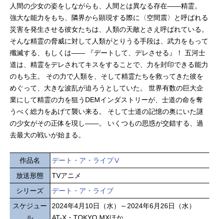
人間の少女の姿をしながらも、人間とは異なる存在――精霊。
強大な能力をもち、隣界から顕現する際に〈空間震〉と呼ばれる
災害を発生させる彼女たちは、人類の天敵とさえ呼ばれている。
そんな精霊の脅威に対して人類がとりうる手段は、武力をもって
殲滅する、もしくは―― 『デートして、デレさせる』！ 五河士
道は、精霊をデレされてキスをすることで、力を封印できる能力
のもち主。 その力で人類を、そして精霊たちを救ってきた彼を
めぐって、大きな波乱が迫ろうとしていた。 世界有数の巨大企
業にして精霊の力を狙うDEMインダストリーが、士道の命を奪
うべく総力をあげて襲い来る。 そして士道の記憶の奥にいた謎
の少女がその正体を現し――。 いくつもの思惑が交錯する、過
去最大の戦いが始まる。
作品名
デート・ア・ライブⅤ
放送形態
TVアニメ
シリーズ
デート・ア・ライブ
スケジュー
2024年4月10日（水）～2024年6月26日（水）
ル
AT-X・TOKYO MXほか