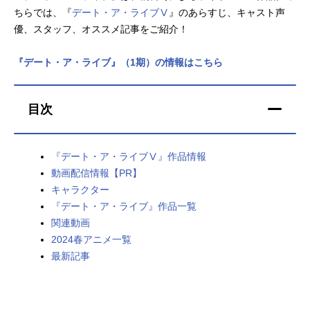
ちらでは、『
デート・ア・ライブⅤ
』のあらすじ、キャスト声
アニメ映画一覧
実写化映画一覧
優、スタッフ、オススメ記事をご紹介！
今期アニメ曜日別一覧
『デート・ア・ライブ』（1期）の情報はこちら
春アニメ
夏アニメ
目次
秋アニメ
冬アニメ
男性声優/女性声優一覧
『デート・ア・ライブⅤ』作品情報
動画配信情報【PR】
FOLLOW US
キャラクター
『デート・ア・ライブ』作品一覧
関連動画
2024春アニメ一覧
最新記事