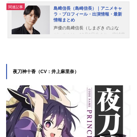
関連記事
島﨑信長（島崎信長）｜アニメキャ
ラ・プロフィール・出演情報・最新
情報まとめ
声優の島﨑信長（しまざき のぶな
が）さんは、12月6日生まれ、宮城県
出身。『Free!』の七瀬遙役をはじ
め、『ブルーロック』の凪誠士郎役
など、人気作品のキャラクターを多
く演じています。こちらでは、島﨑
信長さんのオススメ記事をご紹介！
夜刀神十香（CV：井上麻里奈）