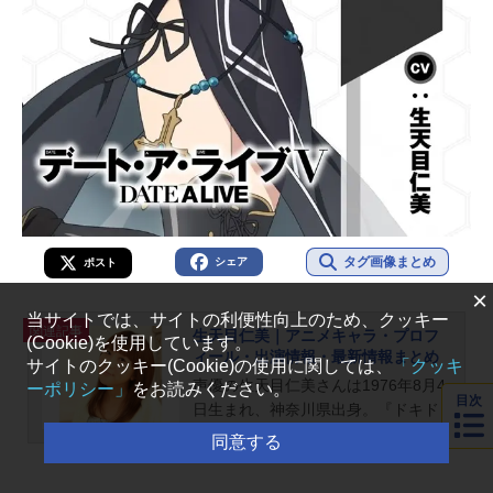
タグ画像まとめ
シェア
ポスト
×
当サイトでは、サイトの利便性向上のため、クッキー
関連記事
生天目仁美｜アニメキャラ・プロフ
(Cookie)を使用しています。
ィール・出演情報・最新情報まとめ
サイトのクッキー(Cookie)の使用に関しては、
「クッキ
声優の生天目仁美さんは1976年8月4
ーポリシー」
をお読みください。
目次
日生まれ、神奈川県出身。『ドキド
キ！プリキュア』の相田マナ／キュ
同意する
アハート役をはじめ、『苺ましま
ろ』の伊藤伸恵役など、人気作品の