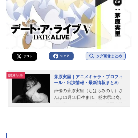
タグ画像まとめ
シェア
ポスト
関連記事
茅原実里｜アニメキャラ・プロフィ
ール・出演情報・最新情報まとめ
声優の茅原実里（ちはらみのり）さ
んは11月18日生まれ、栃木県出身。
『涼宮ハルヒシリーズ』の長門有希
役をはじめ、『みなみけ』の南千秋
役など、人気作品のキャラクターを
演じています。こちらでは、茅原実
里さんのオススメ記事をご紹介！