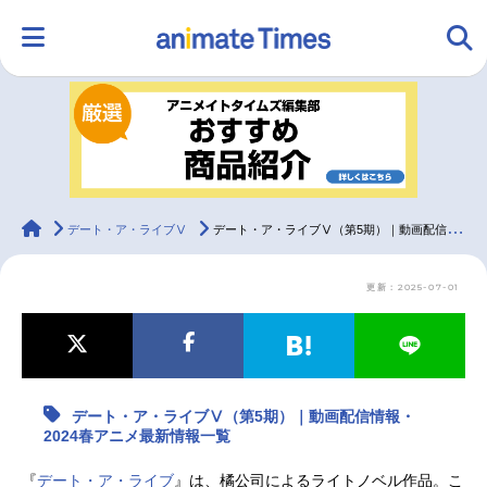
HOME
ランキング
アニメ
声優
ラジオ
みんなの声
グッズ
映画
animateTimes
デート・ア・ライブⅤ
デート・ア・ライブⅤ（第5期）｜動画配信情報・2024春アニメ最新情報一覧
更新：2025-07-01
マンガ・ラノベ
ゲーム・アプリ
音楽
コスプレ
2.5次元
配信・Vtuber
トレンド
無料マンガ
デート・ア・ライブⅤ（第5期）｜動画配信情報・
最新記事一覧
2024春アニメ最新情報一覧
アニメ記事一覧
声優記事一覧
『
デート・ア・ライブ
』は、橘公司によるライトノベル作品。こ