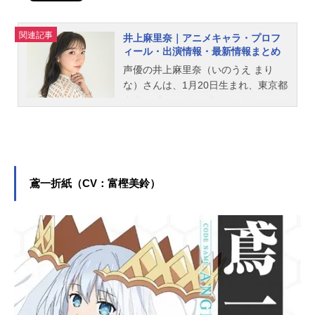
関連記事
井上麻里奈｜アニメキャラ・プロフ
ィール・出演情報・最新情報まとめ
声優の井上麻里奈（いのうえ まり
な）さんは、1月20日生まれ、東京都
出身。『スマイルプリキュア！』の
緑川なお／キュアマーチ役をはじ
め、『進撃の巨人』のアルミン・ア
ルレルト役など、人気作品のキャラ
クターを多く演じています。こちら
では、井上麻里奈さんのオススメ記
鳶一折紙（CV：富樫美鈴）
事をご紹介！