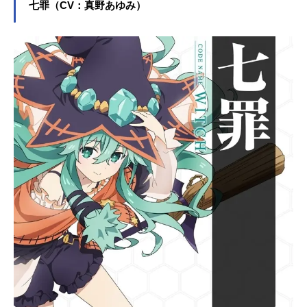
七罪（CV：真野あゆみ）