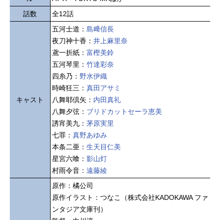
話数
全12話
五河士道：
島﨑信長
夜刀神十香：
井上麻里奈
鳶一折紙：
富樫美鈴
五河琴里：
竹達彩奈
四糸乃：
野水伊織
時崎狂三：
真田アサミ
キャスト
八舞耶倶矢：
内田真礼
八舞夕弦：
ブリドカットセーラ恵美
誘宵美九：
茅原実里
七罪：
真野あゆみ
本条二亜：
生天目仁美
星宮六喰：
影山灯
村雨令音：
遠藤綾
原作：橘公司
原作イラスト：つなこ（株式会社KADOKAWA ファ
ンタジア文庫刊）