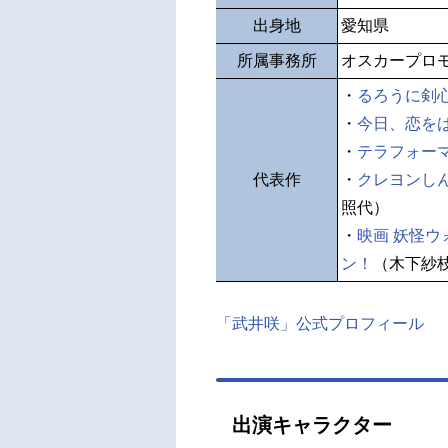
出身地
愛知県
所属事務所
オスカープロ
・
るろうに剣
・
今日、恋を
・
テラフォー
代表作
・
クレヨンし
照代）
・
映画 妖怪
ン！
（木下紗
「武井咲」公式プロフィール
出演キャラクター