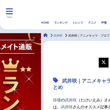
menu
HOME
ランキング
トレンド
アニメ
声優
HOME
ランキング
アニ
animateTimes
武井咲
武井咲｜アニメキャラ・プロフ
マンガ・ラノベ
ゲーム・アプリ
音楽
最新記事一覧
アニメ記事一覧
武井咲｜アニメキャ
声優記事一覧
とめ
俳優
の
武井咲
（たけいえみ）さん
は、
武井咲
さんのオススメ記事