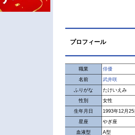
プロフィール
職業
俳優
名前
武井咲
ふりがな
たけいえみ
性別
女性
生年月日
1993年12月2
星座
やぎ座
血液型
A型