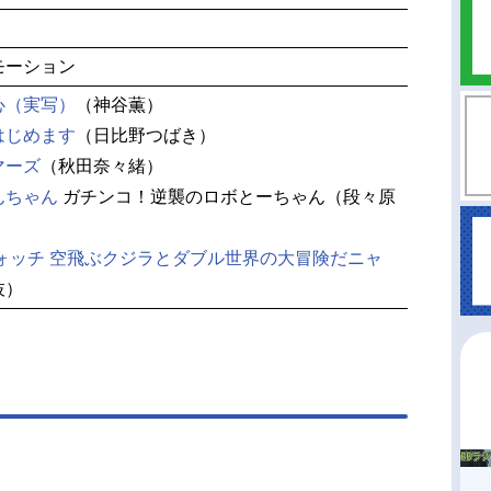
モーション
心（実写）
（神谷薫）
はじめます
（日比野つばき）
マーズ
（秋田奈々緒）
んちゃん
ガチンコ！逆襲のロボとーちゃん（段々原
ウォッチ 空飛ぶクジラとダブル世界の大冒険だニャ
枝）