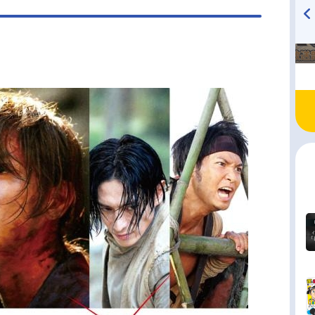
TVアニメ『戦隊大失格』
ハイキュー!! 烏野高校放送部!
radio 大直会 2nd season