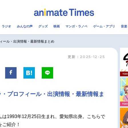
ラジオ
みんなの声
グッズ
映画
マンガ・ラノベ
ゲーム・アプリ
音楽
メ
声優
ラジオ
み
ィール・出演情報・最新情報まとめ
更新：2025-12-25
コスプレ
2.5次元
配信
アニメ映画一覧
今期アニメ曜日別一覧
実写化映画一覧
春アニメ
ラ・プロフィール・出演情報・最新情報ま
男性声優/女性声優一覧
夏アニメ
FOLLOW US
は1993年12月25日生まれ、愛知県出身。こちらで
をご紹介！