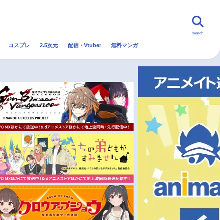
search
コスプレ
2.5次元
配信・Vtuber
無料マンガ
んなの声
グッズ
映画
・Vtuber
トレンド
無料マンガ
秋アニメ
冬アニメ