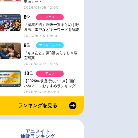
場面カット
2026/08/08 12:00
8
位
アニメ
『鬼滅の刃』呼吸一覧まとめ｜呼
吸法、常中などキーワードを解説
2023/06/15 19:00
9
位
マンガ・ラノベ
『キスあと』第3話あらすじ＆場
面写真
2026/08/07 14:45
10
位
アニメ
【2026年版流行のアニメ】面白
い神アニメおすすめランキング
【名作・話題作】｜ジャンル別人
2026/08/02 00:00
気作品をピックアップ
ランキングを見る
アニメイト
通販ランキング