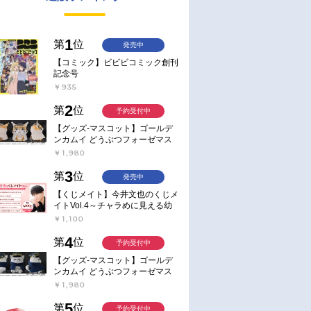
1
第
位
発売中
【コミック】ビビビコミック創刊
記念号
￥935
2
第
位
予約受付中
【グッズ-マスコット】ゴールデ
ンカムイ どうぶつフォーゼマス
コット 4.尾形百之助【再販】
￥1,980
3
第
位
発売中
【くじメイト】今井文也のくじメ
イトVol.4～チャラめに見える幼
馴染、実は一途で独占欲が強いん
￥1,100
です～
4
第
位
予約受付中
【グッズ-マスコット】ゴールデ
ンカムイ どうぶつフォーゼマス
コット 5.月島軍曹【再販】
￥1,980
5
第
位
予約受付中