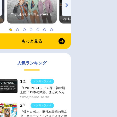
Trignalのキラキラ☆ビートＲ
森久保祥太郎×浪川大輔 つま
みは塩だけ
もっと見る
人気ランキング
1
位
マンガ・ラノベ
『ONE PIECE』イム様・神の騎
士団「19本の武器」まとめ＆元
ネタ
2026/08/06 16:30
2
位
マンガ・ラノベ
『僕とロボコ』単行本表紙の元ネ
タ・オマージュ・パロディまとめ