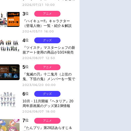
2026/07/21 10:00
3
位
アニメ
『ハイキュー!!』キャラクター
（登場人物）一覧・紹介＆解説
2024/03/11 16:00
4
位
グッズ
『ツイステ』マスターシェフの新
規アート使用の商品が10/24発売
2026/08/07 12:50
5
位
アニメ
『鬼滅の刃』十二鬼月（上弦の
鬼、下弦の鬼）メンバーを一覧で
紹介＆解説（登場鬼の情報まと
2023/06/20 00:00
め）
6
位
グッズ
10月・11月開催『ヘタリア』20
周年原画展のグッズ第1弾情報
2026/08/07 18:00
7
位
アニメ
『たんプリ』第28話あらすじ＆