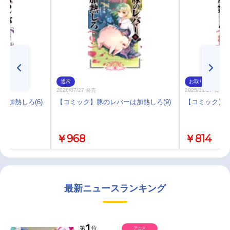
通常
お取り寄せ
2026/07/27 発売
2025/11/27 発売
は加熱しろ(6)
【コミック】豚のレバーは加熱しろ(9)
【コミック】豚
￥968
￥814
最新ニュースランキング
1
第
位
アニメ