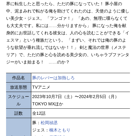
界に転生したと思ったら、ただの豚になっていた！ 豚小屋の
中、泥まみれで転がる俺を助けてくれたのは、天使のように優し
い美少女・ジェス。 「フンゴァ！」 「あの、無理に喋らなくて
も大丈夫です。私には……分かりますから」 豚になった俺を献
身的にお世話してくれる彼女は、人の心を読むことができる「イ
ェスマ」という種族だという。 「まずい、それでは俺の豚のよ
うな欲望が垂れ流しではないか！！」 剣と魔法の世界（メステ
リア）で、ただの豚と心を読める美少女の、いちゃラブファンタ
ジーがいま始まる！ ……のか？
作品名
豚のレバーは加熱しろ
放送形態
TVアニメ
スケジュー
2023年10月7日（土）〜2024年2月5日（月）
ル
TOKYO MXほか
話数
全12話
豚：
松岡禎丞
ジェス：
楠木ともり