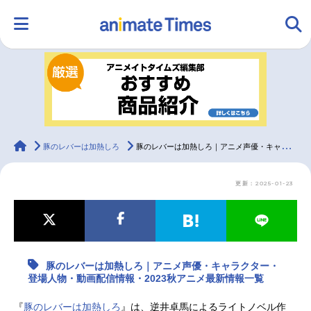
HOME
ランキング
アニメ
声優
ラジオ
みんなの声
グッズ
映画
animateTimes
豚のレバーは加熱しろ
豚のレバーは加熱しろ｜アニメ声優・キャラクター・登場人物・動画配信情報・2023秋アニメ最新情報一覧
更新：2025-01-23
マンガ・ラノベ
ゲーム・アプリ
音楽
コスプレ
2.5次元
配信・Vtuber
トレンド
無料マンガ
豚のレバーは加熱しろ｜アニメ声優・キャラクター・
最新記事一覧
登場人物・動画配信情報・2023秋アニメ最新情報一覧
アニメ記事一覧
声優記事一覧
『
豚のレバーは加熱しろ
』は、逆井卓馬によるライトノベル作