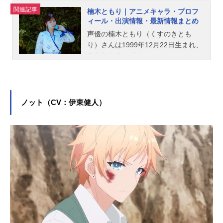
関連記事
楠木ともり｜アニメキャラ・プロフ
ィール・出演情報・最新情報まとめ
声優の楠木ともり（くすのきとも
り）さんは1999年12月22日生まれ、
東京都出身。『チェンソーマン』の
マキマ役をはじめ、『プロジェクト
セカイ カラフルステージ！』の宵崎
奏役など、人気作品のキャラクター
を多く演じています。こちらでは、
ノット（CV：伊東健人）
楠木ともりさんのオススメ記事をご
紹介！