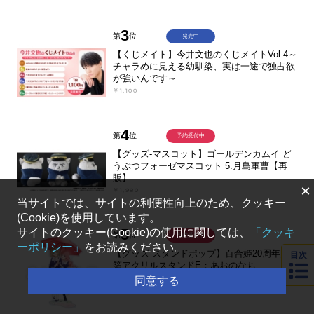
3
第
位
発売中
【くじメイト】今井文也のくじメイトVol.4～
チャラめに見える幼馴染、実は一途で独占欲
が強いんです～
￥1,100
4
第
位
予約受付中
【グッズ-マスコット】ゴールデンカムイ ど
うぶつフォーゼマスコット 5.月島軍曹【再
販】
×
￥1,980
当サイトでは、サイトの利便性向上のため、クッキー
(Cookie)を使用しています。
5
サイトのクッキー(Cookie)の使用に関しては、
「クッキ
第
位
予約受付中
ーポリシー」
をお読みください。
【グッズ-スタンドポップ】百合姫20周年展
目次
箔アクリルスタンドE：あおのなち
￥2,200
同意する