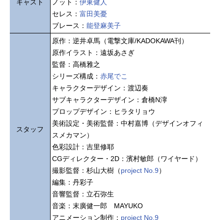
キャスト
ノット：
伊東健人
セレス：
富田美憂
ブレース：
能登麻美子
原作：逆井卓馬（電撃文庫/KADOKAWA刊）
原作イラスト：遠坂あさぎ
監督：高橋雅之
シリーズ構成：
赤尾でこ
キャラクターデザイン：渡辺奏
サブキャラクターデザイン：倉橋N濘
プロップデザイン：ヒラタリョウ
美術設定・美術監督：中村嘉博（デザインオフィ
スタッフ
スメカマン）
色彩設計：吉里修耶
CGディレクター・2D：濱村敏郎（ワイヤード）
撮影監督：杉山大樹（
project No.9
）
編集：丹彩子
音響監督：立石弥生
音楽：末廣健一郎 MAYUKO
アニメーション制作：
project No.9