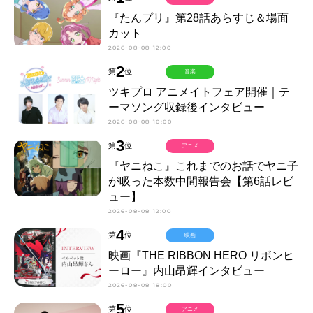
『たんプリ』第28話あらすじ＆場面
カット
2026-08-08 12:00
2
第
位
音楽
ツキプロ アニメイトフェア開催｜テ
ーマソング収録後インタビュー
2026-08-08 10:00
3
第
位
アニメ
『ヤニねこ』これまでのお話でヤニ子
が吸った本数中間報告会【第6話レビ
ュー】
2026-08-08 12:00
4
第
位
映画
映画『THE RIBBON HERO リボンヒ
ーロー』内山昂輝インタビュー
2026-08-08 18:00
5
第
位
アニメ