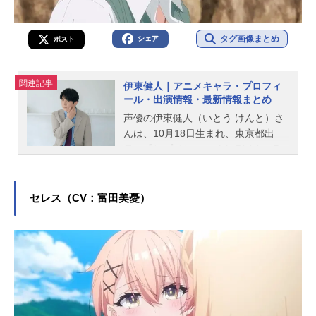
タグ画像まとめ
シェア
ポスト
関連記事
伊東健人｜アニメキャラ・プロフィ
ール・出演情報・最新情報まとめ
声優の伊東健人（いとう けんと）さ
んは、10月18日生まれ、東京都出
身。『ヒプノシスマイク-Division Ra
p Battle-』の観音坂独歩役をはじめ、
『ヲタクに恋は難しい』の二藤宏嵩
役など、人気作品のキャラクターを
セレス（CV：富田美憂）
多く演じています。こちらでは、伊
東健人さんのオススメ記事をご紹
介！