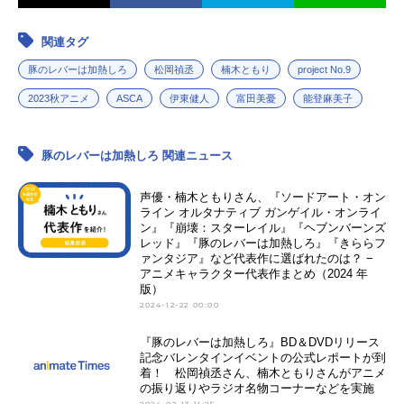
関連タグ
豚のレバーは加熱しろ
松岡禎丞
楠木ともり
project No.9
2023秋アニメ
ASCA
伊東健人
富田美憂
能登麻美子
豚のレバーは加熱しろ 関連ニュース
声優・楠木ともりさん、『ソードアート・オン
ライン オルタナティブ ガンゲイル・オンライ
ン』『崩壊：スターレイル』『ヘブンバーンズ
レッド』『豚のレバーは加熱しろ』『きららフ
ァンタジア』など代表作に選ばれたのは？ −
アニメキャラクター代表作まとめ（2024 年
版）
2024-12-22 00:00
『豚のレバーは加熱しろ』BD＆DVDリリース
記念バレンタインイベントの公式レポートが到
着！ 松岡禎丞さん、楠木ともりさんがアニメ
の振り返りやラジオ名物コーナーなどを実施