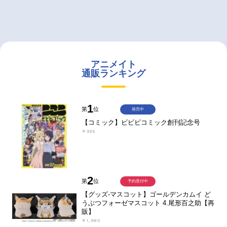
アニメイト
通販ランキング
1
第
位
発売中
【コミック】ビビビコミック創刊記念号
￥935
2
第
位
予約受付中
【グッズ-マスコット】ゴールデンカムイ ど
うぶつフォーゼマスコット 4.尾形百之助【再
販】
￥1,980