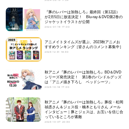
2024-02-13 11:25
『豚のレバーは加熱しろ』最終回（第12話）
が2月5日に放送決定！ Blu-ray＆DVD第2巻の
ジャケットイラストが公開
2024-01-19 17:00
アニメイトタイムズが選ぶ、2023秋アニメお
すすめランキング［皆さんのコメント募集中］
2023-12-31 18:30
秋アニメ『豚のレバーは加熱しろ』BD＆DVD
シリーズ発売決定！ 第1巻のバンドルグッズ
は「アニメ描き下ろし ベッドシーツ」
2023-10-18 17:00
秋アニメ『豚のレバーは加熱しろ』豚役・松岡
禎丞さん＆ジェス役・楠木ともりさん メール
インタビュー｜豚とジェスは、お互いを信じ合
っているところが素敵
2023-10-07 20:30