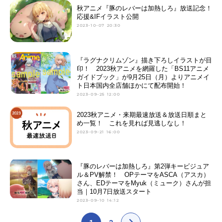
秋アニメ『豚のレバーは加熱しろ』放送記念！
応援&IFイラスト公開
2023-10-07 20:30
『ラグナクリムゾン』描き下ろしイラストが目
印！ 2023秋アニメを網羅した「BS11アニメ
ガイドブック」が9月25日（月）よりアニメイ
ト日本国内全店舗ほかにて配布開始！
2023-09-25 12:00
2023秋アニメ・来期最速放送＆放送日順まと
め一覧！ これを見れば見逃しなし！
2023-09-21 16:00
『豚のレバーは加熱しろ』第2弾キービジュア
ル＆PV解禁！ OPテーマをASCA（アスカ）
さん、EDテーマをMyuk（ミューク）さんが担
当｜10月7日放送スタート
2023-09-10 14:12