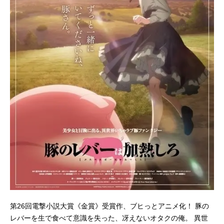
第26回電撃小説大賞《金賞》受賞作、ブヒっとアニメ化！ 豚の
レバーを生で食べて意識を失った、冴えないオタクの俺。 異世