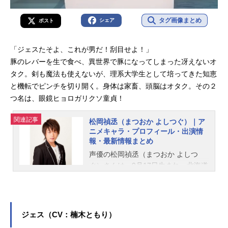
タグ画像まとめ
シェア
ポスト
「ジェスたそよ、これが男だ！刮目せよ！」
豚のレバーを生で食べ、異世界で豚になってしまった冴えないオ
タク。剣も魔法も使えないが、理系大学生として培ってきた知恵
と機転でピンチを切り開く。身体は家畜、頭脳はオタク。その２
つ名は、眼鏡ヒョロガリクソ童貞！
関連記事
松岡禎丞（まつおか よしつぐ）｜ア
ニメキャラ・プロフィール・出演情
報・最新情報まとめ
声優の松岡禎丞（まつおか よしつ
ぐ）さんは、9月17日生まれ、北海道
出身。『ソードアート・オンライ
ン』のキリト役をはじめ、『鬼滅の
刃』の嘴平伊之助役など、人気作品
のキャラクターを多く演じていま
ジェス（CV：楠木ともり）
す。こちらでは、松岡禎丞さんのオ