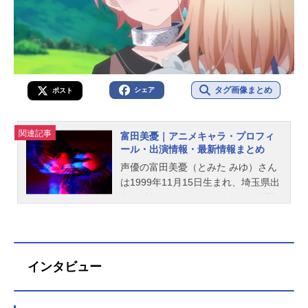
タグ画像まとめ
シェア
ポスト
関連記事
富田美憂｜アニメキャラ・プロフィ
ール・出演情報・最新情報まとめ
声優の富田美憂（とみた みゆ）さん
は1999年11月15日生まれ、埼玉県出
身。『アイカツスターズ！』の虹野
ゆめ役をはじめ、『メイドインアビ
ス』のリコ役など、人気作品のキャ
ラクターを多く演じています。こち
らでは、富田美憂さんのオススメ記
インタビュー
事をご紹介！