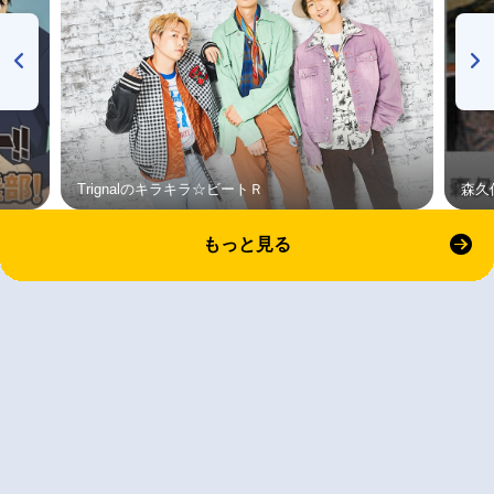
Trignalのキラキラ☆ビートＲ
森久
もっと見る