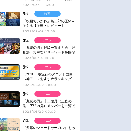
2024/03/11 16:00
3
位
映画
『映画ちいかわ』島二郎の正体を
考える【考察・レビュー】
2026/08/03 12:00
4
位
アニメ
『鬼滅の刃』呼吸一覧まとめ｜呼
吸法、常中などキーワードを解説
2023/06/15 19:00
5
位
アニメ
【2026年版流行のアニメ】面白
い神アニメおすすめランキング
【名作・話題作】｜ジャンル別人
2026/08/02 00:00
気作品をピックアップ
6
位
アニメ
『鬼滅の刃』十二鬼月（上弦の
鬼、下弦の鬼）メンバーを一覧で
紹介＆解説（登場鬼の情報まと
2023/06/20 00:00
め）
7
位
アニメ
『天幕のジャードゥーガル』もっ