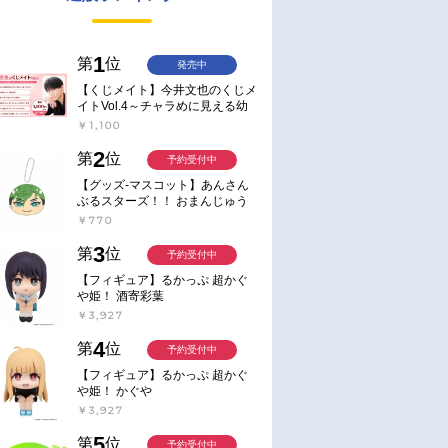
1
第
位
発売中
【くじメイト】今井文也のくじメ
イトVol.4～チャラめに見える幼
馴染、実は一途で独占欲が強いん
￥1,100
です～
2
第
位
予約受付中
【グッズ-マスコット】あんさん
ぶるスターズ！！ おまんじゅう
にぎにぎマスコット ねくすと2
￥770
Hbox
3
第
位
予約受付中
【フィギュア】るかっぷ 超かぐ
や姫！ 酒寄彩葉
￥3,927
4
第
位
予約受付中
【フィギュア】るかっぷ 超かぐ
や姫！ かぐや
￥3,927
5
第
位
予約受付中