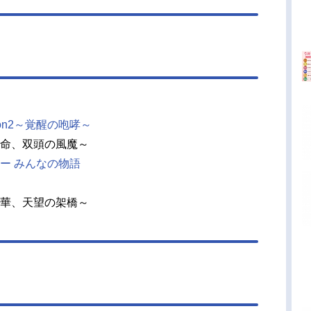
on2～覚醒の咆哮～
命、双頭の風魔～
ー みんなの物語
華、天望の架橋～