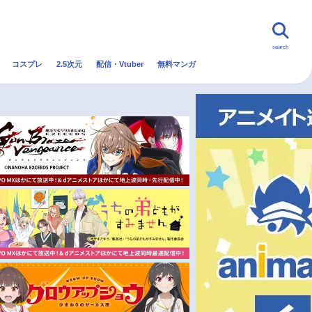
search
コスプレ
2.5次元
配信・Vtuber
無料マンガ
んなの声
グッズ
映画
・Vtuber
トレンド
無料マンガ
秋アニメ
冬アニメ