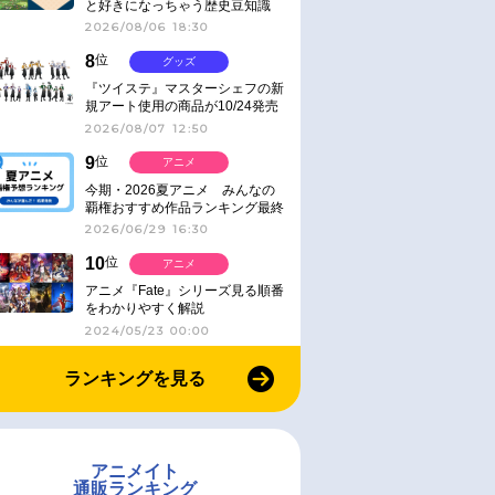
と好きになっちゃう歴史豆知識
2026/08/06 18:30
8
位
グッズ
『ツイステ』マスターシェフの新
規アート使用の商品が10/24発売
2026/08/07 12:50
9
位
アニメ
今期・2026夏アニメ みんなの
覇権おすすめ作品ランキング最終
結果発表！
2026/06/29 16:30
10
位
アニメ
アニメ『Fate』シリーズ見る順番
をわかりやすく解説
2024/05/23 00:00
ランキングを見る
アニメイト
通販ランキング