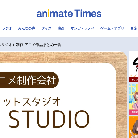
ラジオ
みんなの声
グッズ
映画
マンガ・ラノベ
ゲーム・アプリ
音楽
メ
声優
ラジオ
み
ットスタジオ）制作 アニメ作品まとめ一覧
コスプレ
2.5次元
配信
アニメ映画一覧
今期アニメ曜日別一覧
実写化映画一覧
春アニメ
男性声優/女性声優一覧
夏アニメ
FOLLOW US