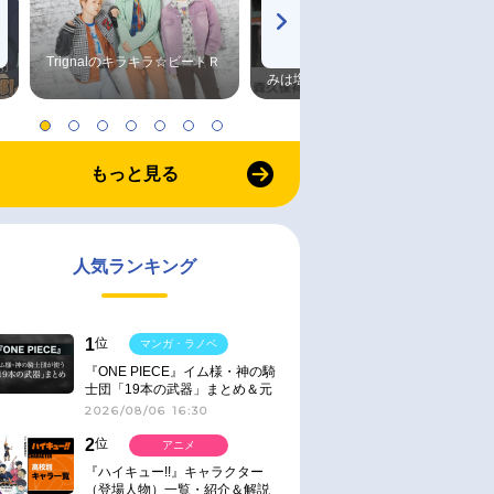
Trignalのキラキラ☆ビートＲ
森久保祥太郎×浪川大輔 つま
みは塩だけ
もっと見る
人気ランキング
1
位
マンガ・ラノベ
『ONE PIECE』イム様・神の騎
士団「19本の武器」まとめ＆元
ネタ
2026/08/06 16:30
2
位
アニメ
『ハイキュー!!』キャラクター
（登場人物）一覧・紹介＆解説