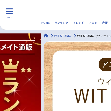
menu
HOME
ランキング
トレンド
アニメ
声優
HOME
ランキング
アニ
animateTimes
WIT STUDIO
WIT STUDIO（ウィ
マンガ・ラノベ
ゲーム・アプリ
音楽
最新記事一覧
アニメ記事一覧
声優記事一覧