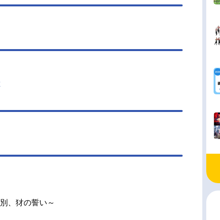
と
別、犲の誓い～