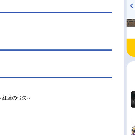
TVアニメ『戦隊大失格』
ハイキュー!! 烏野高校放送部!
radio 大直会 2nd season
～紅蓮の弓矢～