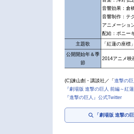
音響効果：倉
音響制作：テ
アニメーショ
配給：ポニー
主題歌
「紅蓮の座標
公開開始年＆季
2014アニメ映
節
(C)諫山創・講談社／「
進撃の巨
『劇場版 進撃の巨人 前編～紅
『進撃の巨人』公式Twitter
「劇場版 進撃の