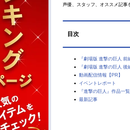
声優、スタッフ、オススメ記事
目次
『劇場版 進撃の巨人 
『劇場版 進撃の巨人 
動画配信情報【PR】
イベントレポート
『進撃の巨人』作品一覧
最新記事