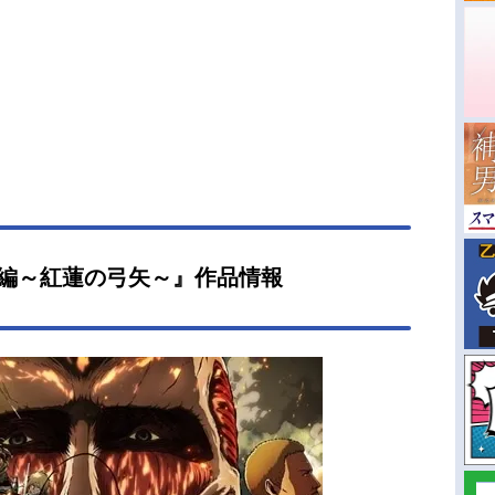
前編～紅蓮の弓矢～』作品情報