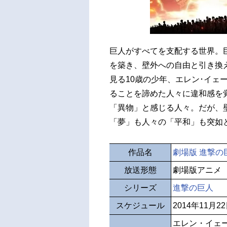
巨人がすべてを支配する世界。
を築き、壁外への自由と引き換え
見る10歳の少年、エレン･イェ
ることを諦めた人々に違和感を
「異物」と感じる人々。だが、
「夢」も人々の「平和」も突如と
作品名
劇場版 進撃の
放送形態
劇場版アニメ
シリーズ
進撃の巨人
スケジュール
2014年11月
エレン・イェ