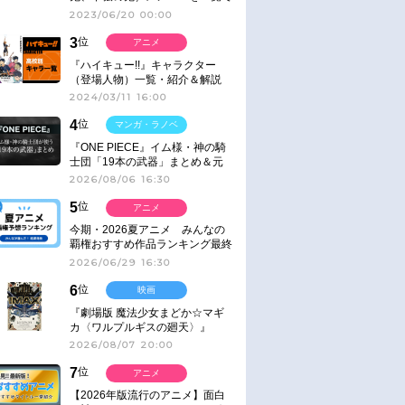
紹介＆解説（登場鬼の情報まと
2023/06/20 00:00
め）
3
位
アニメ
『ハイキュー!!』キャラクター
（登場人物）一覧・紹介＆解説
2024/03/11 16:00
4
位
マンガ・ラノベ
『ONE PIECE』イム様・神の騎
士団「19本の武器」まとめ＆元
ネタ
2026/08/06 16:30
5
位
アニメ
今期・2026夏アニメ みんなの
覇権おすすめ作品ランキング最終
結果発表！
2026/06/29 16:30
6
位
映画
『劇場版 魔法少女まどか☆マギ
カ〈ワルプルギスの廻天〉』
IMAX同時公開決定
2026/08/07 20:00
7
位
アニメ
【2026年版流行のアニメ】面白