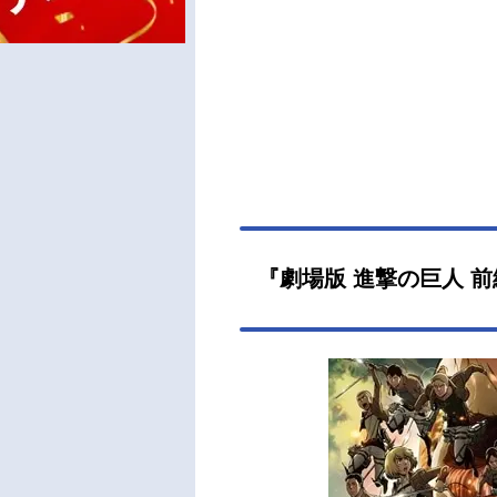
『劇場版 進撃の巨人 