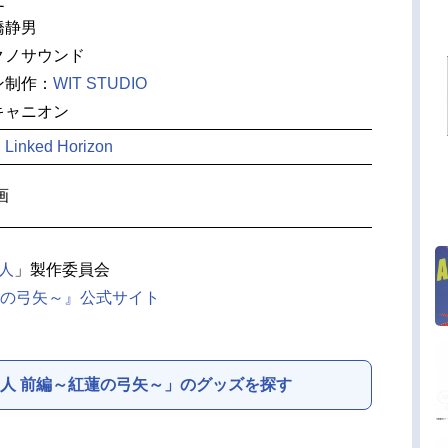
橋静男
クノサウンド
ン制作：
WIT STUDIO
キャニオン
」
Linked Horizon
画
人
」製作委員会
蓮の弓矢～』公式サイト
巨人 前編～紅蓮の弓矢～」のグッズを探す