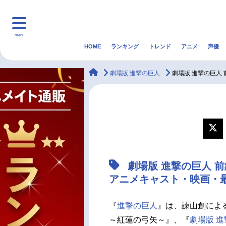
menu
HOME
ランキング
トレンド
アニメ
声優
HOME
ランキング
アニ
animateTimes
劇場版 進撃の巨人
劇場版 進撃の巨人
マンガ・ラノベ
ゲーム・アプリ
音楽
最新記事一覧
アニメ記事一覧
劇場版 進撃の巨人 
声優記事一覧
アニメキャスト・映画・
『
進撃の巨人
』は、諫山創によ
～紅蓮の弓矢～』、『
劇場版 