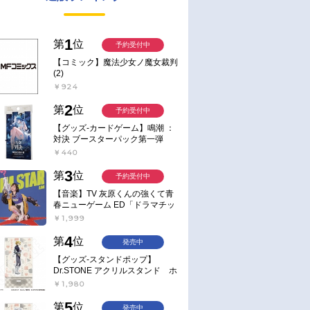
1
第
位
予約受付中
【コミック】魔法少女ノ魔女裁判
(2)
￥924
2
第
位
予約受付中
【グッズ-カードゲーム】鳴潮 ：
対決 ブースターパック第一弾
【ポイント2倍】
￥440
3
第
位
予約受付中
【音楽】TV 灰原くんの強くて青
春ニューゲーム ED「ドラマチッ
ク逃避行」収録シングル AIM
￥1,999
STAR/愛美【通常盤】
4
第
位
発売中
【グッズ-スタンドポップ】
Dr.STONE アクリルスタンド ホ
ワイマンといっしょver. スタン
￥1,980
リー・スナイダー
5
第
位
発売中