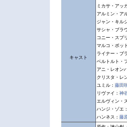
ミカサ・アッ
アルミン・ア
ジャン・キル
サシャ・ブラ
コニー・スプ
マルコ・ボッ
ライナー・ブ
キャスト
ベルトルト・
アニ・レオン
クリスタ・レ
ユミル：
藤田
リヴァイ：
神
エルヴィン・
ハンジ・ゾエ
ハンネス：
藤
原作：諫山創