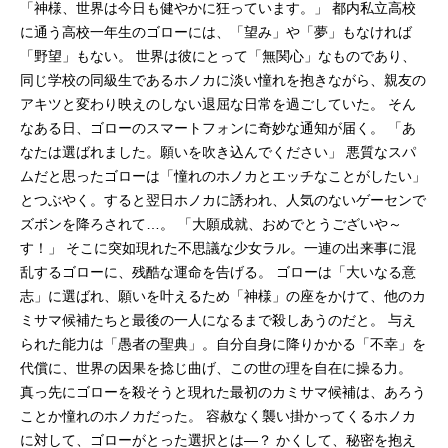
「神様、世界は今日も健やかに狂っています。」 都内私立高校
に通う高校一年生のゴローには、「望み」や「夢」もなければ
「野望」もない。 世界は彼にとって「無関心」なものであり、
同じ学校の同級生であるホノカに淡い憧れを抱きながら、親友の
アキツと変わり映えのしない退屈な日常を過ごしていた。 そん
なある日、ゴローのスマートフォンに奇妙な通知が届く。 「あ
なたは選ばれました。願いを吹き込んでください」 悪質なスパ
ムだと思ったゴローは「憧れのホノカとエッチなことがしたい」
とつぶやく。すると翌日ホノカに誘われ、人気のないゲーセンで
ズボンを降ろされて…。 「大願成就、おめでとうございや～
す！」 そこに突如現れた不思議な少女ラル。一連の出来事に混
乱するゴローに、残酷な運命を告げる。 ゴローは「大いなる意
志」に選ばれ、願いを叶えるため「神様」の座をかけて、他のカ
ミサマ候補たちと最後の一人になるまで殺しあうのだと。 与え
られた能力は「愚者の聖典」。自分自身に降りかかる「不幸」を
代償に、世界の因果を捻じ曲げ、この世の理を自在に操る力。
真っ先にゴローを殺そうと現れた最初のカミサマ候補は、あろう
ことか憧れのホノカだった。 容赦なく襲い掛かってくるホノカ
に対して、ゴローがとった選択とは―？ かくして、秘密を抱え