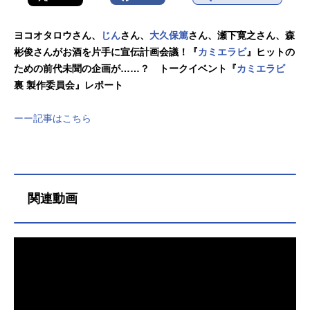
ヨコオタロウさん、
じん
さん、
大久保篤
さん、瀬下寛之さん、森
彬俊さんがお酒を片手に宣伝計画会議！『
カミエラビ
』ヒットの
ための前代未聞の企画が……？ トークイベント『
カミエラビ
裏 製作委員会』レポート
ーー記事はこちら
関連動画