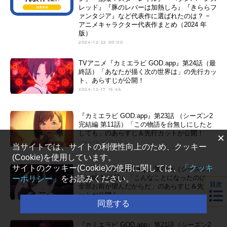
レッド』『豚のレバーは加熱しろ』『きららフ
ァンタジア』など代表作に選ばれたのは？ −
アニメキャラクター代表作まとめ（2024 年
版）
2024-12-22 00:00
TVアニメ『カミエラビ GOD.app』第24話（最
終話）「あなたが描く次の世界は」の先行カッ
ト、あらすじが公開！
2024-12-17 15:45
『カミエラビ GOD.app』第23話 （シーズン2
完結編 第11話）「この物語を台無しにしたと
しても」のあらすじ＆先行カットが公開！
×
2024-12-10 17:20
当サイトでは、サイトの利便性向上のため、クッキー
(Cookie)を使用しています。
サイトのクッキー(Cookie)の使用に関しては、
「クッキ
『カミエラビ GOD.app』第22話（シーズン2
完結編 第10話）「こんなことになったのは、
ーポリシー」
をお読みください。
目次
全部お前が望んだからだ」のあらすじ＆先行カ
ットが公開！
同意する
2024-12-04 00:40
『カミエラビ GOD.app』第21話（シーズン2