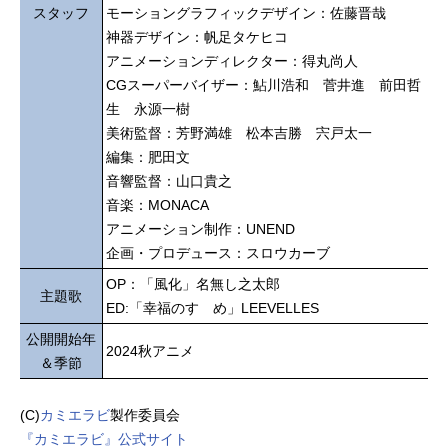
スタッフ
モーショングラフィックデザイン：佐藤晋哉
神器デザイン：帆足タケヒコ
アニメーションディレクター：得丸尚人
CGスーパーバイザー：鮎川浩和 菅井進 前田哲
生 永源一樹
美術監督：芳野満雄 松本吉勝 宍戸太一
編集：肥田文
音響監督：山口貴之
音楽：MONACA
アニメーション制作：UNEND
企画・プロデュース：スロウカーブ
OP：「風化」名無し之太郎
主題歌
ED:「幸福のすゝめ」LEEVELLES
公開開始年
2024秋アニメ
＆季節
(C)
カミエラビ
製作委員会
『カミエラビ』公式サイト