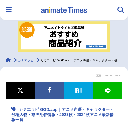
HOME
ランキング
アニメ
声優
ラジオ
みんなの声
グッズ
映画
animateTimes
カミエラビ
カミエラビ GOD.app｜アニメ声優・キャラクター・登場人物・動画配信情報・2023秋・2024秋アニメ最新情報一覧
更新：2025-02-03
マンガ・ラノベ
ゲーム・アプリ
音楽
コスプレ
2.5次元
配信・Vtuber
トレンド
無料マンガ
カミエラビ GOD.app｜アニメ声優・キャラクター・
最新記事一覧
登場人物・動画配信情報・2023秋・2024秋アニメ最新情
報一覧
アニメ記事一覧
声優記事一覧