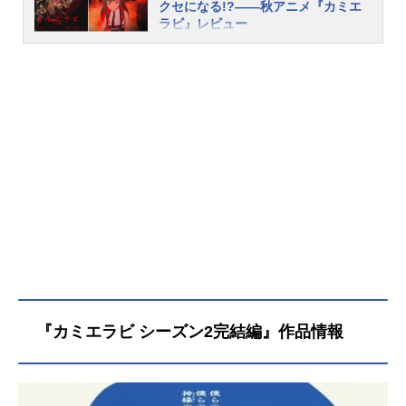
クセになる!?——秋アニメ『カミエ
ラビ』レビュー
「あなたは選ばれました。願いを吹
き込んでください」もし、突然スマ
ートフォンに奇妙な通知が届いた
ら、あなたはどうしますか？退屈な
日常を過ごしていたある日、突然届
いたメッセージから「神様」の座を
かけて、他のカミサマ候補たちと最
後の一人になるまで殺しあうフェテ
ィッシュ・バトルロワイヤル『カミ
エラビ』。バトルロワイヤルならで
はのアクションに迫力のCG、オリジ
ナルアニメだからこそ先が読めない
展開、誰にも言えない“事情”を抱えて
いるキャラクターたちなど、本作は
アニメファンなら必ずハマる要素が
『カミエラビ シーズン2完結編』作品情報
盛りだくさんです。今回レビューを
お届けするために、第1話を鑑賞した
筆者が最初に思ったのは「これは見
なきゃ絶対損する……！」というこ