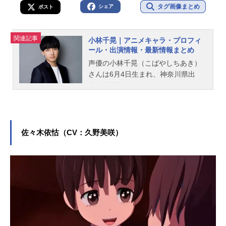
タグ画像まとめ
シェア
ポスト
関連記事
小林千晃｜アニメキャラ・プロフィ
ール・出演情報・最新情報まとめ
声優の小林千晃（こばやしちあき）
さんは6月4日生まれ、神奈川県出
身。『葬送のフリーレン』のシュタ
ルク役をはじめ、『マッシュル-MAS
HLE-』のマッシュ・バーンデッド役
など、人気作品のキャラクターを多
く演じています。こちらでは、小林
佐々木依怙（CV：久野美咲）
千晃さんのオススメ記事をご紹介！