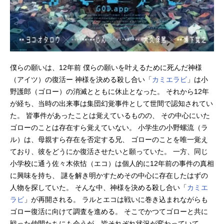
僕らの願いは、12年前 僕らの願いを叶えるために死んだ神様
（アイツ）の復活ー 神様を決める殺し合い「
カミエラビ
」は小
野護郎（ゴロー）の消滅とともに休止となった。 それから12年
が経ち、当時の出来事は集団幻覚事件として世間で認知されてい
た。 皆事件があったことは覚えているものの、 その中心にいた
ゴローのことは存在すら覚えていない。 小学生の小野螺流（ラ
ル）は、母親すら存在を否定する兄、 ゴローのことを唯一覚え
ており、彼をどうにか復活させたいと願っていた。 一方、同じ
小学校に通う佐々木依怙（エコ）は個人的に12年前の事件の真相
に興味を持ち、 謎を解き明かすためその中心に存在したはずの
人物を探していた。 そんな中、神様を決める殺し合い「
カミエ
ラビ
」が再開される。 ラルとエコは戦いに巻き込まれながらも
ゴロー復活に向けて調査を進める。 そこでかつてゴローと共に
戦った仲間たちにも会うが、皆それぞれ状況が変わっていて…。