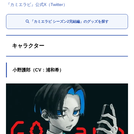
『カミエラビ』公式X（Twitter）
「カミエラビ シーズン2完結編」のグッズを探す
キャラクター
小野護郎（CV：浦和希）