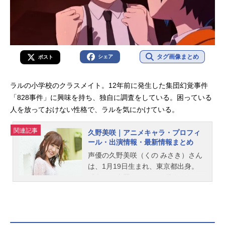
タグ画像まとめ
シェア
ポスト
ラルの小学校のクラスメイト。12年前に発生した集団幻覚事件
「828事件」に興味を持ち、独自に調査をしている。困っている
人を放っておけない性格で、ラルを気にかけている。
関連記事
久野美咲｜アニメキャラ・プロフィ
ール・出演情報・最新情報まとめ
声優の久野美咲（くの みさき）さん
は、1月19日生まれ、東京都出身。
『七つの大罪』のホーク役をはじ
め、『メイドインアビス 烈日の黄金
郷』のファプタ役など、人気作品の
キャラクターを多く演じています。
こちらでは、久野美咲さんのオスス