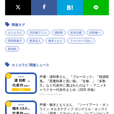
関連タグ
カミエラビ
2023秋アニメ
浦和希
松本沙羅
内田修一
阿部菜摘子
梶原岳人
楠木ともり
ファイルーズあい
新祐樹
カミエラビ 関連ニュース
声優・浦和希さん、『ブルーロック』『桃源暗
鬼』『悪魔執事と黒い猫』『全修。』『多数
欠』など代表作に選ばれたのは？ − アニメキ
ャラクター代表作まとめ（2025 年版）
2025-10-18 00:00
声優・楠木ともりさん、『ソードアート・オン
ライン オルタナティブ ガンゲイル・オンライ
ン』『崩壊：スターレイル』『ヘブンバーンズ