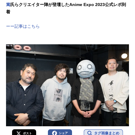
篤
氏らクリエイター陣が登壇したAnime Expo 2023公式レポ到
着
ーー記事はこちら
タグ画像まとめ
シェア
ポスト