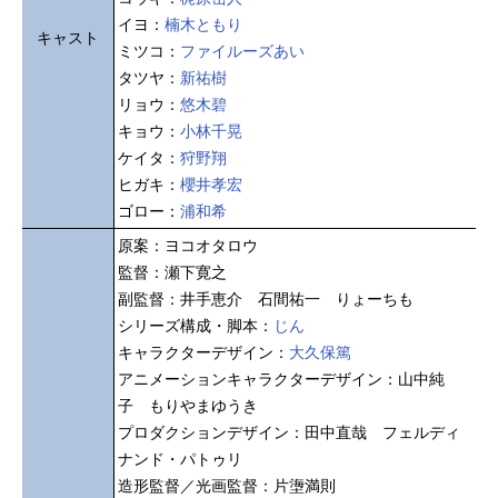
イヨ：
楠木ともり
キャスト
ミツコ：
ファイルーズあい
タツヤ：
新祐樹
リョウ：
悠木碧
キョウ：
小林千晃
ケイタ：
狩野翔
ヒガキ：
櫻井孝宏
ゴロー：
浦和希
原案：ヨコオタロウ
監督：瀬下寛之
副監督：井手恵介 石間祐一 りょーちも
シリーズ構成・脚本：
じん
キャラクターデザイン：
大久保篤
アニメーションキャラクターデザイン：山中純
子 もりやまゆうき
プロダクションデザイン：田中直哉 フェルディ
ナンド・パトゥリ
造形監督／光画監督：片塰満則