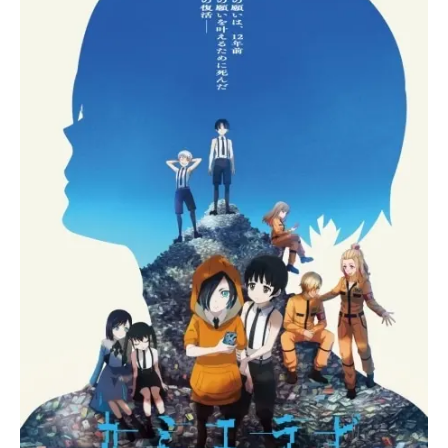
と。なぜそう思ったのか、理由を4つ
のポイントに分けて『カミエラビ』
の魅力をお伝えしていきます。普通
のバトルロワイヤルじゃない“フェテ
ィッシュ感”皆さんは“バトルロワイヤ
ル”と聞いてどのようなイメージを思
い浮かべますか？たとえ相手が親友
であったとしても生き残るために戦
い、そして最後に生き残ったものだ
けがこの世で唯一のものを手に入れ
ることができる。そんなイメージを
持たれている方が多いのではないで
しょうか。本作も第1話で主...