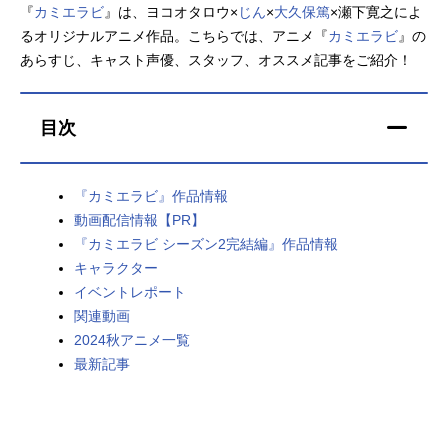
『
カミエラビ
』は、ヨコオタロウ×
じん
×
大久保篤
×瀬下寛之によ
アニメ映画一覧
実写化映画一覧
るオリジナルアニメ作品。こちらでは、アニメ『
カミエラビ
』の
あらすじ、キャスト声優、スタッフ、オススメ記事をご紹介！
今期アニメ曜日別一覧
春アニメ
夏アニメ
目次
秋アニメ
冬アニメ
『カミエラビ』作品情報
男性声優/女性声優一覧
動画配信情報【PR】
『カミエラビ シーズン2完結編』作品情報
FOLLOW US
キャラクター
イベントレポート
関連動画
2024秋アニメ一覧
最新記事