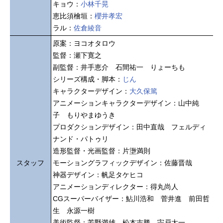
キョウ：
小林千晃
恵比須檜垣：
櫻井孝宏
ラル：
佐倉綾音
原案：ヨコオタロウ
監督：瀬下寛之
副監督：井手恵介 石間祐一 りょーちも
シリーズ構成・脚本：
じん
キャラクターデザイン：
大久保篤
アニメーションキャラクターデザイン：山中純
子 もりやまゆうき
プロダクションデザイン：田中直哉 フェルディ
ナンド・パトゥリ
造形監督・光画監督：片塰満則
スタッフ
モーショングラフィックデザイン：佐藤晋哉
神器デザイン：帆足タケヒコ
アニメーションディレクター：得丸尚人
CGスーパーバイザー：鮎川浩和 菅井進 前田哲
生 永源一樹
美術監督：芳野満雄 松本吉勝 宍戸太一