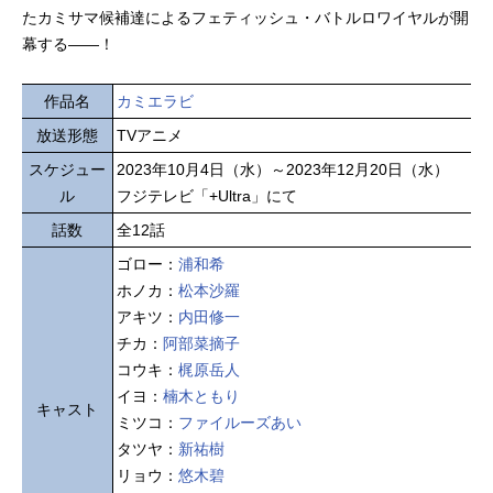
たカミサマ候補達によるフェティッシュ・バトルロワイヤルが開
幕する――！
作品名
カミエラビ
放送形態
TVアニメ
スケジュー
2023年10月4日（水）～2023年12月20日（水）
ル
フジテレビ「+Ultra」にて
話数
全12話
ゴロー：
浦和希
ホノカ：
松本沙羅
アキツ：
内田修一
チカ：
阿部菜摘子
コウキ：
梶原岳人
イヨ：
楠木ともり
キャスト
ミツコ：
ファイルーズあい
タツヤ：
新祐樹
リョウ：
悠木碧