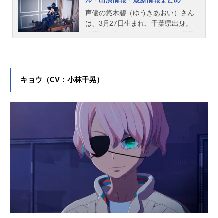
声優の悠木碧（ゆうきあおい）さん
は、3月27日生まれ、千葉県出身。
『魔法少女まどか☆マギカ』の鹿目
まどか役をはじめ、『薬屋のひとり
ごと』の猫猫役など、人気作品のキ
ャラクターを多く演じています。こ
ちらでは、悠木碧さんのオススメ記
キョウ（CV：小林千晃）
事をご紹介！