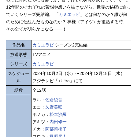
12年間のそれぞれの苦悩や想いを描きながら、世界の秘密に迫っ
ていくシリーズ完結編。 「
カミエラビ
」とは何なのか？誰が何
のために仕組んだものなのか？ 神様（アイツ）が復活する時、
その全てが明らかになる───！
作品名
カミエラビ
シーズン2完結編
放送形態
TVアニメ
シリーズ
カミエラビ
スケジュー
2024年10月2日（水）〜2024年12月18日（水）
ル
フジテレビ「+Ultra」にて
話数
全12話
ラル：
佐倉綾音
エコ：
久野美咲
ホノカ：
松本沙羅
アキツ：
内田修一
チカ：
阿部菜摘子
コウキ：
梶原岳人