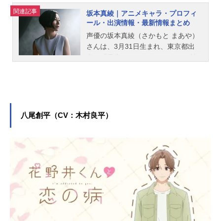
関連記事
坂本真綾｜アニメキャラ・プロフィ
ール・出演情報・最新情報まとめ
声優の坂本真綾（さかもと まあや）
さんは、3月31日生まれ、東京都出
身。『天空のエスカフローネ』の神
崎ひとみ役をはじめ、『ヱヴァンゲ
リヲン新劇場版』真希波・マリ・イ
ラストリアス役など人気作品のキャ
ラクターを多く演じています。こち
らでは、坂本真綾さんのオススメ記
八尾創平（CV：木村良平）
事をご紹介！