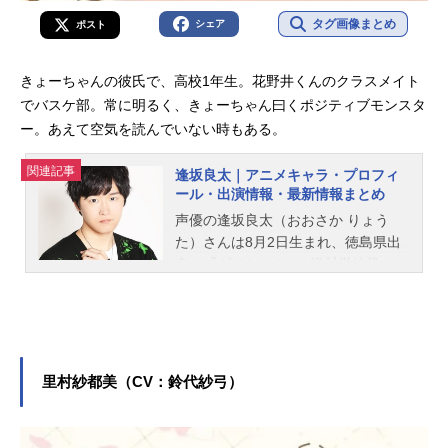
タグ画像まとめ
シェア
ポスト
きょーちゃんの彼氏で、高校1年生。花野井くんのクラスメイト
でバスケ部。常に明るく、きょーちゃん曰くポジティブモンスタ
ー。あえて空気を読んでいない時もある。
関連記事
逢坂良太｜アニメキャラ・プロフィ
ール・出演情報・最新情報まとめ
声優の逢坂良太（おおさか りょう
た）さんは8月2日生まれ、徳島県出
身。『ダイヤのA』の沢村栄純役をは
じめ、『鬼滅の刃 遊郭編』の妓夫太
郎役など、人気作品のキャラクター
を多く演じています。こちらでは、
逢坂良太さんのオススメ記事をご紹
介！
里村紗都美（CV：鈴代紗弓）