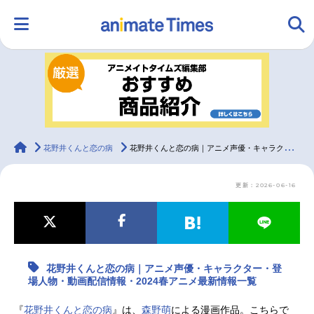
HOME
ランキング
アニメ
声優
ラジオ
みんなの声
グッズ
映画
animateTimes
花野井くんと恋の病
花野井くんと恋の病｜アニメ声優・キャラクター・登場人物・動画配信情報・2024春アニメ最新情報一覧
更新：2026-06-16
マンガ・ラノベ
ゲーム・アプリ
音楽
コスプレ
2.5次元
配信・Vtuber
トレンド
無料マンガ
花野井くんと恋の病｜アニメ声優・キャラクター・登
最新記事一覧
場人物・動画配信情報・2024春アニメ最新情報一覧
アニメ記事一覧
声優記事一覧
『
花野井くんと恋の病
』は、
森野萌
による漫画作品。こちらで