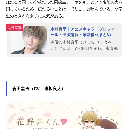
ほたると同じ小学校だった同級生。「ホタル」という名前の犬を
飼っているため、ほたるのことは「ほたこ」と呼んでいる。小学
生のときから女子に人気がある。
関連記事
木村良平｜アニメキャラ・プロフィ
ール・出演情報・最新情報まとめ
声優の木村良平（きむら りょうへ
い）さんは、7月30日生まれ、東京都
出身。『黒子のバスケ』の黄瀬涼太
役をはじめ、『原神』のタルタリヤ
役など、人気作品のキャラクターを
多く演じています。こちらでは、木
村良平さんのオススメ記事をご紹
介！
倉田圭悟（CV：逢坂良太）