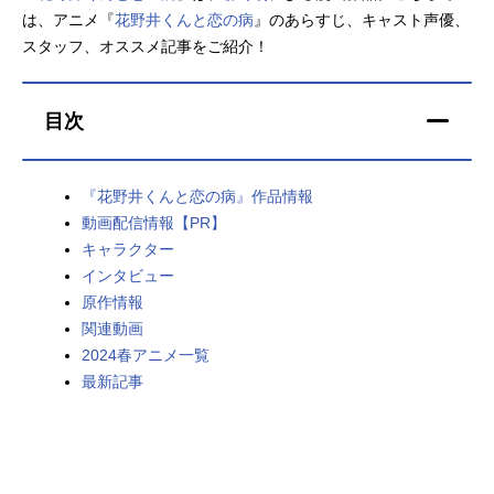
は、アニメ『
花野井くんと恋の病
』のあらすじ、キャスト声優、
アニメ映画一覧
実写化映画一覧
スタッフ、オススメ記事をご紹介！
今期アニメ曜日別一覧
目次
春アニメ
夏アニメ
秋アニメ
冬アニメ
『花野井くんと恋の病』作品情報
動画配信情報【PR】
男性声優/女性声優一覧
キャラクター
インタビュー
FOLLOW US
原作情報
関連動画
2024春アニメ一覧
最新記事