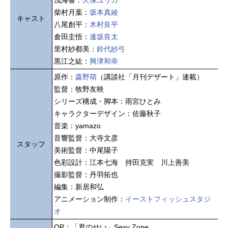
浅海響：
久保ユリカ
柴村月葉：
坂本真綾
キャスト
八尾創平：
木村良平
倉田圭悟：
逢坂良太
里村紗都美：
鈴代紗弓
黒江之紘：
興津和幸
原作：
森野萌
（講談社「月刊デザート」連載）
監督：牧野友映
シリーズ構成・脚本：雨宮ひとみ
キャラクターデザイン：佐藤秋子
音楽：yamazo
音響監督：大寺文彦
スタッフ
美術監督：中尾陽子
色彩設計：江本七海 持田克実 川上善美
撮影監督：丹羽拓也
編集：新居和弘
アニメーション制作：
イーストフィッシュスタジ
オ
OP：「君のせい」Sexy Zone