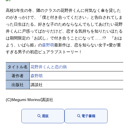
高校1年生の冬、隣のクラスの花野井くんに何気なく傘を貸した
のがきっかけで、「僕と付き合ってください」と告白されてしま
った日生ほたる。好きな子のためならなんでもしてあげたい花野
井くんに戸惑ってばかりだけど、恋する気持ちを知りたいほたる
は期間限定の「お試し」で付き合うことになって……!? 『おは
よう、いばら姫』の
森野萌
最新作は、恋を知らない女子×愛が重
すぎる男子の初恋ピュアラブストーリー！
タイトル名
花野井くんと恋の病
著作者
森野萌
出版社
講談社
(C)Megumi Morino/講談社
通販
電子書籍