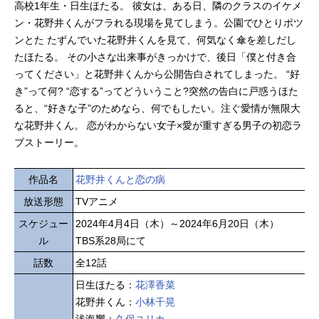
高校1年生・日生ほたる。 彼女は、ある日、隣のクラスのイケメ
ン・花野井くんがフラれる現場を見てしまう。公園でひとりポツ
ンとた たずんでいた花野井くんを見て、何気なく傘を差しだし
たほたる。 その小さな出来事がきっかけで、後日「僕と付き合
ってください」と花野井くんから公開告白されてしまった。 “好
き”って何? “恋する”ってどういうこと?突然の告白に戸惑うほた
ると、“好きな子”のためなら、何でもしたい。注ぐ愛情が無限大
な花野井くん。 恋がわからない女子×愛が重すぎる男子の初恋ラ
ブストーリー。
作品名
花野井くんと恋の病
放送形態
TVアニメ
スケジュー
2024年4月4日（木）～2024年6月20日（木）
ル
TBS系28局にて
話数
全12話
日生ほたる：
花澤香菜
花野井くん：
小林千晃