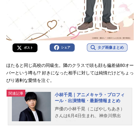
タグ画像まとめ
シェア
ポスト
ほたると同じ高校の同級生。隣のクラスで頭も顔も偏差値80オー
バーという噂も!? 好きになった相手に対しては純情だけどちょっ
ぴり過剰な愛情を注ぐ。
関連記事
小林千晃｜アニメキャラ・プロフィ
ール・出演情報・最新情報まとめ
声優の小林千晃（こばやしちあき）
さんは6月4日生まれ、神奈川県出
身。『葬送のフリーレン』のシュタ
ルク役をはじめ、『マッシュル-MAS
HLE-』のマッシュ・バーンデッド役