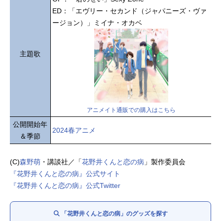
ED：「エヴリー・セカンド（ジャパニーズ・ヴァ
ージョン）」ミイナ・オカベ
主題歌
アニメイト通販での購入はこちら
公開開始年
2024春アニメ
＆季節
(C)
森野萌
・講談社／「
花野井くんと恋の病
」製作委員会
『花野井くんと恋の病』公式サイト
『花野井くんと恋の病』公式Twitter
「花野井くんと恋の病」のグッズを探す