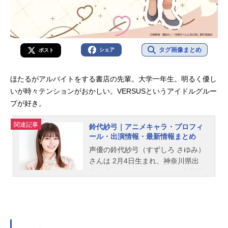
タグ画像まとめ
シェア
ポスト
ほたるがアルバイトをする書店の先輩。大学一年生。明るく優し
いが時々テンションがおかしい。VERSUSというアイドルグルー
プが好き。
関連記事
鈴代紗弓｜アニメキャラ・プロフィ
ール・出演情報・最新情報まとめ
声優の鈴代紗弓（すずしろ さゆみ）
さんは 2月4日生まれ、神奈川県出
身。『ハイスコアガール』の大野晶
役をはじめ、『ぼっち・ざ・ろっ
く！』の伊地知虹夏役など、人気作
品のキャラクターを多く演じていま
す。こちらでは、鈴代紗弓さんのオ