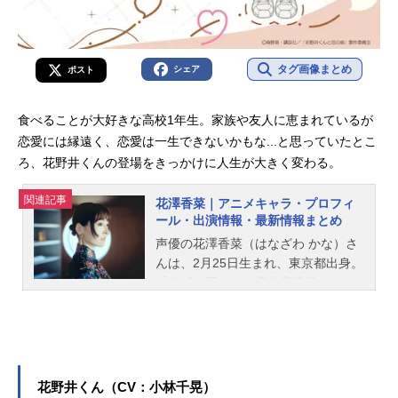
タグ画像まとめ
シェア
ポスト
食べることが大好きな高校1年生。家族や友人に恵まれているが
恋愛には縁遠く、恋愛は一生できないかもな...と思っていたとこ
ろ、花野井くんの登場をきっかけに人生が大きく変わる。
関連記事
花澤香菜｜アニメキャラ・プロフィ
ール・出演情報・最新情報まとめ
声優の花澤香菜（はなざわ かな）さ
んは、2月25日生まれ、東京都出身。
『鬼滅の刃』の甘露寺蜜璃役をはじ
め、『五等分の花嫁』の中野一花役
など、人気作品のキャラクターを多
く演じています。こちらでは、花澤
香菜さんのオススメ記事をご紹介！
花野井くん（CV：小林千晃）