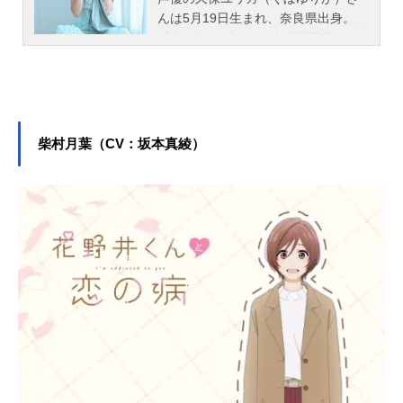
んは5月19日生まれ、奈良県出身。
『ラブライブ！』の小泉花陽役をは
じめ、『ようこそ実力至上主義の教
室へ』の櫛田桔梗役など、人気作品
のキャラクターを多く演じていま
す。こちらでは、久保ユリカさんの
オススメ記事をご紹介！
柴村月葉（CV：坂本真綾）