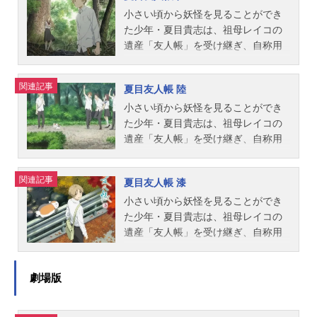
上和彦夏目レイコ：小林沙苗名取周
良平北本篤史：菅沼久義笹田純：沢
目友人帳スケジュール2011年7月4日
た。しかし、多くの妖怪を統べるこ
小さい頃から妖怪を見ることができ
一：石田彰田沼要：堀江一眞藤原塔
城みゆき多軌透：佐藤利奈藤原塔
（月）～2011年9月26日（月）テレ
とのできる友人帳を狙う妖怪は多
た少年・夏目貴志は、祖母レイコの
子：伊藤美紀笹田純：沢城みゆき西
子：伊藤美紀藤原滋：伊藤栄次スタ
ビ東京ほか話数全13話キャスト夏目
く、ある日、猿面の妖怪達に襲わ
遺産「友人帳」を受け継ぎ、自称用
村悟：木村良平北本篤史：菅沼久義
ッフ原作：緑川ゆき（白泉社『月刊L
貴志：神谷浩史ニャンコ先生・斑：
れ、彼らの住む森へと連れ去られて
心棒のニャンコ先生と共に、そこに
夏目(少年時代)：藤村歩スタッフ原
aLa』『LaLaDX』連載）監督：大森
井上和彦夏目レイコ：小林沙苗名取
しまう。用心棒の妖怪・ニャンコ先
名を縛られた妖怪たちに名を返す
関連記事
夏目友人帳 陸
作：緑川ゆき(白泉社「月刊LaLa」
貴弘シリーズ構成：金巻兼一キャラ
周一：石田彰田沼要：堀江一眞西村
生と共にその森から去ろうとする夏
日々を送る。妖と、そこに関わる人
「LaLaDX」連載)監督：大森貴弘シ
クターデザイン：高田晃美術：渋谷
悟：木村良平北本篤史：菅沼久義笹
目だったが…作品名夏目友人帳肆放
との触れ合いを通して、自分の進む
小さい頃から妖怪を見ることができ
リーズ構成：金巻兼一キャラクタ
幸弘色彩設計：宮脇裕美撮影：田村
田純：沢城みゆき多軌透：佐藤利奈
送形態TVアニメシリーズ夏目友人帳
べき道を模索し始めた夏目は、想い
た少年・夏目貴志は、祖母レイコの
ー...
仁編集：関一彦音楽：吉森信プロデ
藤原塔子：伊藤美紀藤原滋：伊藤栄
スケジュール2012年1月2日（月）～
を共有できる友人たちにも助けられ
遺産「友人帳」を受け継ぎ、自称用
ューサー：横山朱子 三宅将典 市
次的場静司：諏訪部順一スタッフ原
2012年3月26日（月）テレビ東京ほ
ながら、大切な日々を守るすべを見
心棒のニャンコ先生と共に、そこに
川育秀 村松紗也子アニメーション
作：緑川ゆき（白泉社『月刊LaLa』
か話数全13話キャスト夏目貴志：神
つけていこうとする。作品名夏目友
名を縛られた妖怪たちに名を返す
関連記事
夏目友人帳 漆
プロデューサー：佐藤由美アニメー
『LaLaDX』連載）監督：大森貴弘シ
谷浩史ニャンコ先生・斑：井上和彦
人帳伍放送形態TVアニメシリーズ夏
日々を送る。妖と、そこに関わる人
ション制作：ブレインズ・ベース制
リーズ構成：村井さだゆきキャラク
夏目レイコ：小林沙苗名取周一：石
目友人帳スケジュール2016年10月4
との触れ合いを通して、自分の進む
小さい頃から妖怪を見ることができ
作：NAS製作：「夏目友人帳」製
ターデザイン：高田晃美術：渋谷幸
田彰田沼要：堀江一眞西村悟：木村
日（火）～12月20日（火）テレビ東
べき道を模索し始めた夏目は、想い
た少年・夏目貴志は、祖母レイコの
作...
弘色彩設計：宮脇裕美撮影：田村仁
良平北本篤史：菅沼久義笹田純：沢
京話数全11話キャスト夏目貴志：神
を共有できる友人たちにも助けられ
遺産「友人帳」を受け継ぎ、自称用
編集：関一彦音楽：吉森信プロデュ
城みゆき多軌透：佐藤利奈藤原塔
谷浩史ニャンコ先生・斑：井上和彦
ながら、大切な日々を守るすべを見
心棒のニャンコ先生と共に、そこに
ーサー：京谷知美 佐々木礼子 菅
子：伊藤美紀藤原滋：伊藤栄次的場
夏目レイコ：小林沙苗名取周一：石
つけていこうとする。作品名夏目友
名を縛られた妖怪たちに名を返す
劇場版
原弘文アニメーションプロデューサ
静司：諏訪部順一スタッフ原作：緑
田彰田沼要：堀江一眞西村悟：木村
人帳陸放送形態TVアニメシリーズ夏
日々を送る。妖と、そこに関わる人
ー：佐藤由美アニメーション制作：
川ゆき／月刊LaLa（白泉社）連載監
良平北本篤史：菅沼久義笹田純：沢
目友人帳スケジュール2017年4月11
との触れ合いを通して、自分の進む
ブレインズ・ベース制作：NAS製
督：大森貴弘シリーズ構成：村井さ
城みゆき多軌透：佐藤利奈藤原塔
日（火）～2017年6月20日（火）テ
べき道を模索し始めた夏目は、想い