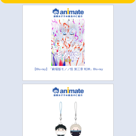
【Blu-ray】『劇場版モノノ怪 第三章 蛇神』Blu-ray