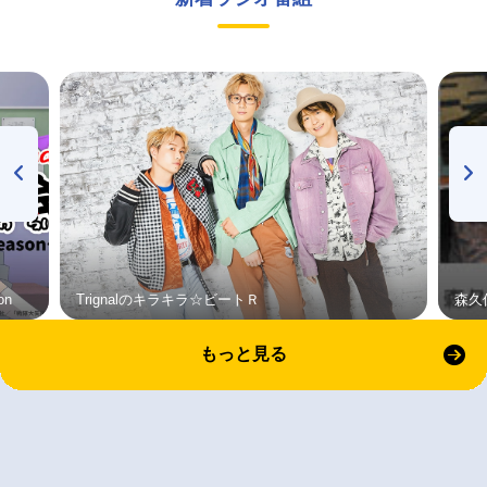
on
Trignalのキラキラ☆ビートＲ
森久
もっと見る