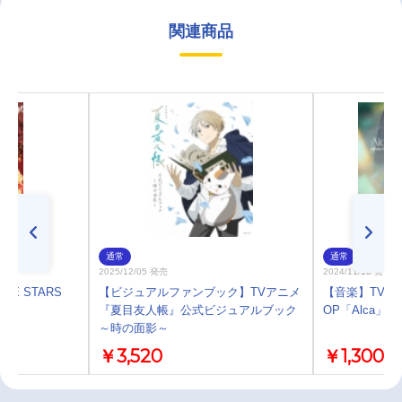
関連商品
通常
通常
2025/12/05 発売
2024/11/13 発売
E STARS
【ビジュアルファンブック】TVアニメ
【音楽】TV 
『夏目友人帳』公式ビジュアルブック
OP「Alca」
～時の面影～
￥3,520
￥1,300