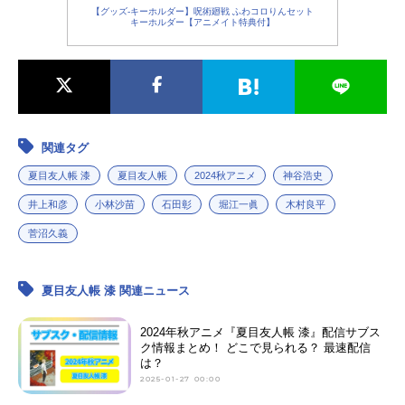
【グッズ-キーホルダー】呪術廻戦 ふわコロりんセット
キーホルダー【アニメイト特典付】
関連タグ
夏目友人帳 漆
夏目友人帳
2024秋アニメ
神谷浩史
井上和彦
小林沙苗
石田彰
堀江一眞
木村良平
菅沼久義
夏目友人帳 漆 関連ニュース
2024年秋アニメ『夏目友人帳 漆』配信サブス
ク情報まとめ！ どこで見られる？ 最速配信
は？
2025-01-27 00:00