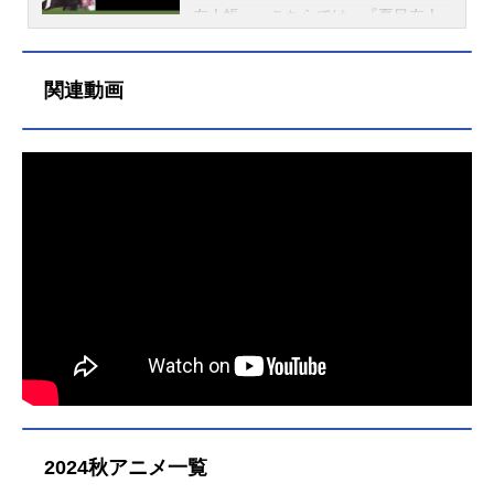
田晃 田中織枝美術：渋谷幸弘 三
せみに結ぶ～放送形態劇場版アニメ
るつもりはないらしいが、少しずつ
友人帳』。こちらでは、『夏目友人
宅真央色彩設定：宮脇裕美画面設
シリーズ夏目友人帳スケジュール201
田沼の体調が悪くなってしまう―
帳』最新刊の発売日・価格などの情
計：田村仁撮影：平本瑛子編集：関
8年9月29日（土）キャスト夏目貴
―。作品名夏目友人帳石起こしと怪
報をご紹介しています。なお、現在3
一彦音楽：吉森信アニメーション制
志：神谷浩史ニャンコ先生・斑：井
しき来訪者放送形態劇場版アニメシ
関連動画
0巻まで発売中、次巻となる31巻は発
作：朱...
上和彦夏目レイコ：小林沙苗夏目貴
リーズ夏目友人帳スケジュール2021
売日未定（未発表）です。更新：202
志(少年時代)：藤村歩結城大輔：村瀬
年1月16日（土）キャスト夏目貴志：
3/9/5夏目友人帳出版社：白泉社レー
歩藤原塔子：伊藤美紀藤原滋：伊藤
神谷浩史ニャンコ先生・斑：井上和
ベル：花とゆめコミックス著者：緑
栄次田沼要：堀江一眞多軌透：佐藤
彦田沼要：堀江一眞三篠：黒田崇矢
川ゆき最新刊（30巻）発売日：2023/
利奈西村悟：木村良平北本篤史：菅
ヒノエ：岡村明美ちょびひげ：チョ
09/05価格：528円(税込)アニメイト
沼久義笹田純：沢城みゆき名取周
ー一つ目の中級妖怪：松山鷹志牛顔
通販での購入はこちらニャンコ先生
一：石田彰柊：ゆきのさつき笹後：
の中級妖怪：下崎紘史ミツミ：金元
アクリルスタンド付き特装版アニメ
川澄綾子瓜姫：樋口あかりヒノエ：
寿子スタッフ原作：緑川ゆき／月刊
イト通販での購入はこちら次巻（31
岡村明美三篠：黒田崇矢ちょびひ
ＬａＬａ（白泉社）連載総監督：大
巻）発売日未定（未発表）全巻まと
げ：チョー一つ目の中級...
森貴弘監督：伊藤秀樹脚本：大森貴
めセット（1～26巻）アニメイト通販
弘 村井さだゆきコンテ・演出：伊
での購入はこちら おすすめ漫画一
藤秀樹 大城美幸妖怪デザイン・ア
覧画像をクリックすると、関連記事
クション作監：山田起生サブキャラ
にとびます。鬼滅の刃呪術廻戦ONEP
クターデザイン：萩原弘光作画監
IECE（ワンピース）ワールドトリガ
督：山崎絵里 田中織枝美術：渋谷
ーチェンソーマン宇宙兄弟葬送のフ
2024秋アニメ一覧
幸弘色...
リーレン名探偵コナンその着せ替え