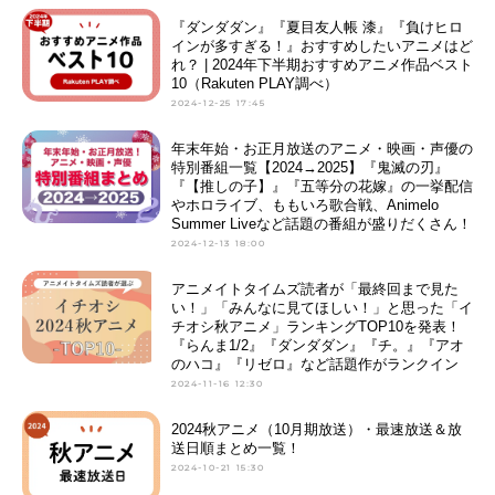
『ダンダダン』『夏目友人帳 漆』『負けヒロ
インが多すぎる！』おすすめしたいアニメはど
れ？ | 2024年下半期おすすめアニメ作品ベスト
10（Rakuten PLAY調べ）
2024-12-25 17:45
年末年始・お正月放送のアニメ・映画・声優の
特別番組一覧【2024→2025】『鬼滅の刃』
『【推しの子】』『五等分の花嫁』の一挙配信
やホロライブ、ももいろ歌合戦、Animelo
Summer Liveなど話題の番組が盛りだくさん！
2024-12-13 18:00
アニメイトタイムズ読者が「最終回まで見た
い！」「みんなに見てほしい！」と思った「イ
チオシ秋アニメ」ランキングTOP10を発表！
『らんま1/2』『ダンダダン』『チ。』『アオ
のハコ』『リゼロ』など話題作がランクイン
2024-11-16 12:30
2024秋アニメ（10月期放送）・最速放送＆放
送日順まとめ一覧！
2024-10-21 15:30