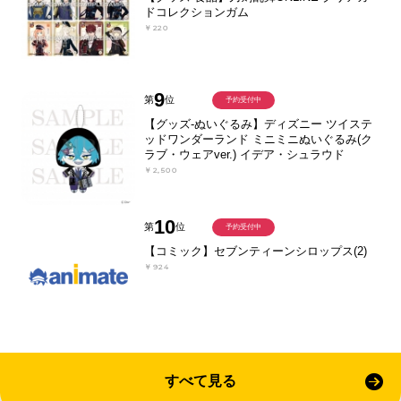
ドコレクションガム
￥220
9
第
位
予約受付中
【グッズ-ぬいぐるみ】ディズニー ツイステ
ッドワンダーランド ミニミニぬいぐるみ(ク
ラブ・ウェアver.) イデア・シュラウド
￥2,500
10
第
位
予約受付中
【コミック】セブンティーンシロップス(2)
￥924
すべて見る