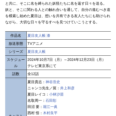
と共に、そこに名を縛られた妖怪たちに名を返す日々を送る。
妖と、そこに関わる人との触れ合いを通して、自分の進むべき道
を模索し始めた夏目は、想いを共有できる友人たちにも助けられ
ながら、大切な日々を守るすべを見つけていこうとする。
作品名
夏目友人帳 漆
放送形態
TVアニメ
シリーズ
夏目友人帳
スケジュー
2024年10月7日（月）～2024年12月23日（月）
ル
テレビ東京系にて
話数
全12話
夏目貴志：
神谷浩史
ニャンコ先生／斑：
井上和彦
夏目レイコ：
小林沙苗
名取周一：
石田彰
田沼 要：
堀江一眞
西村 悟：
木村良平