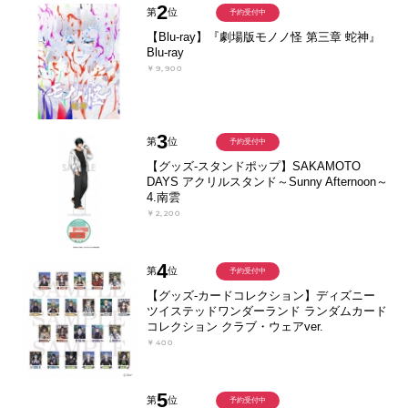
2
第
位
予約受付中
【Blu-ray】『劇場版モノノ怪 第三章 蛇神』
Blu-ray
￥9,900
3
第
位
予約受付中
【グッズ-スタンドポップ】SAKAMOTO
DAYS アクリルスタンド～Sunny Afternoon～
4.南雲
￥2,200
4
第
位
予約受付中
【グッズ-カードコレクション】ディズニー
ツイステッドワンダーランド ランダムカード
コレクション クラブ・ウェアver.
￥400
5
第
位
予約受付中