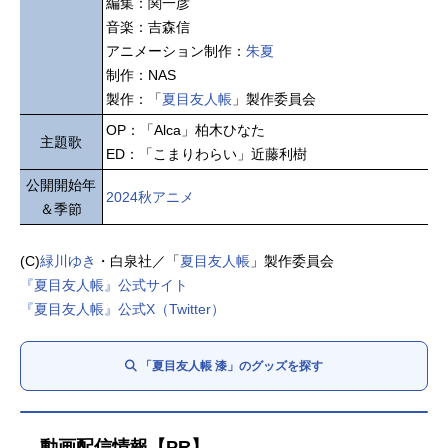
編集：関一彦
音楽：吉森信
アニメーション制作：
朱夏
制作：NAS
製作：「
夏目友人帳
」製作委員会
OP：「Alca」柏木ひなた
主題歌
ED：「こまりわらい」近藤利樹
公開開始年
2024秋アニメ
＆季節
(C)
緑川ゆき
・白泉社／「
夏目友人帳
」製作委員会
『夏目友人帳』公式サイト
『夏目友人帳』公式X（Twitter）
「夏目友人帳 漆」のグッズを探す
動画配信情報【PR】