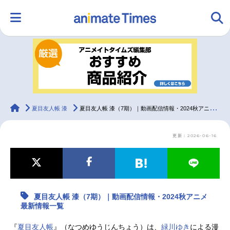
HOME
ランキング
アニメ
声優
ラジオ
みんなの声
グッズ
映画
animateTimes
夏目友人帳 漆
夏目友人帳 漆（7期）｜動画配信情報・2024秋アニメ最新情報一覧
更新：2026-06-16
マンガ・ラノベ
ゲーム・アプリ
音楽
コスプレ
2.5次元
配信・Vtuber
トレンド
無料マンガ
夏目友人帳 漆（7期）｜動画配信情報・2024秋アニメ
最新記事一覧
最新情報一覧
アニメ記事一覧
声優記事一覧
『
夏目友人帳
』（なつめゆうじんちょう）は、
緑川ゆき
による漫