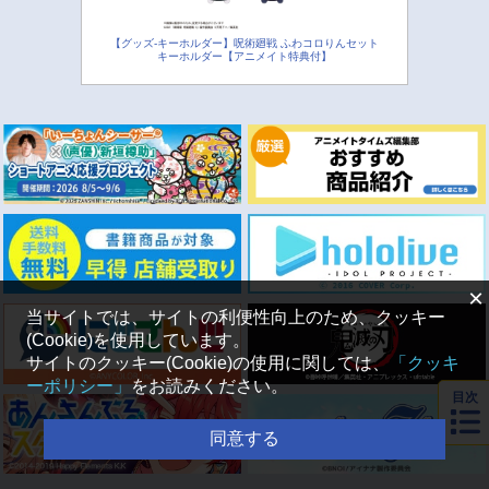
【グッズ-キーホルダー】呪術廻戦 ふわコロりんセット
キーホルダー【アニメイト特典付】
×
当サイトでは、サイトの利便性向上のため、クッキー
(Cookie)を使用しています。
サイトのクッキー(Cookie)の使用に関しては、
「クッキ
ーポリシー」
をお読みください。
目次
同意する