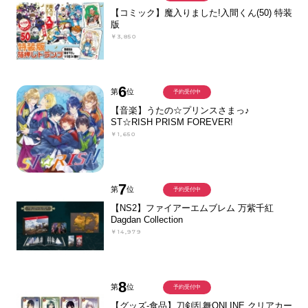
【コミック】魔入りました!入間くん(50) 特装
版
￥3,850
6
第
位
予約受付中
【音楽】うたの☆プリンスさまっ♪
ST☆RISH PRISM FOREVER!
￥1,650
7
第
位
予約受付中
【NS2】ファイアーエムブレム 万紫千紅
Dagdan Collection
￥14,979
8
第
位
予約受付中
【グッズ-食品】刀剣乱舞ONLINE クリアカー