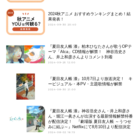
2024秋アニメ おすすめランキングまとめ！結
果発表！
2024-09-30 20:40
『夏目友人帳 漆』柏木ひなたさんが歌うOPテ
ーマ「Alca」CD情報が解禁！ 神谷浩史さ
ん、井上和彦さんよりコメント到着
2024-09-25 12:00
『夏目友人帳 漆』10月7日より放送決定！ キ
ービジュアル・本PV・主題歌情報が解禁
2024-08-30 21:00
『夏目友人帳 漆』神谷浩史さん・井上和彦さ
ん・堀江一眞さんが出演する最新情報解禁特番
が配信決定！ 『劇場版 夏目友人帳 ～うつせ
みに結ぶ～』Netflixにて8月10日より配信決定
2024-08-02 16:15