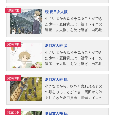
挑み、隷属させる証として名前を書
かせたという。その契約書の束「友
関連記事
続 夏目友人帳
人帳」を手にした孫の夏目貴志もま
た、レイコの力を受け継ぎ、人にあ
小さい頃から妖怪を見ることができ
らざるものを見ることができた。そ
た少年・夏目貴志は、祖母レイコの
して、レイコと同じように、周囲か
遺産「友人帳」を受け継ぎ、自称用
ら疎まれる存在でもあった。しか
心棒のニャンコ先生と共に、そこに
し、唯一の血縁であるレイコの遺し
名を縛られた妖怪たちに名を返す
関連記事
夏目友人帳 参
たものを大事に想い、レイコが奪っ
日々を送る。妖と、そこに関わる人
た名を妖たちに返すことを決める。
との触れ合いを通して、自分の進む
小さい頃から妖怪を見ることができ
そんな夏目の元にはいつしか様々な
べき道を模索し始めた夏目は、想い
た少年・夏目貴志は、祖母レイコの
妖たちが集い始め・・・妖を見るこ
を共有できる友人たちにも助けられ
遺産「友人帳」を受け継ぎ、自称用
とができる少年・夏目貴志と、招き
ながら、大切な日々を守るすべを見
心棒のニャンコ先生と共に、そこに
猫の姿をした妖・ニャンコ先生とが
つけていこうとする。作品名続夏目
名を縛られた妖怪たちに名を返す
関連記事
夏目友人帳 肆
繰り広げる、妖しく、切なく、懐か
友人帳放送形態TVアニメシリーズ夏
日々を送る。妖と、そこに関わる人
しい感涙のあやかし譚。作品名夏目
目友人帳スケジュール2009年1月5日
との触れ合いを通して、自分の進む
小さな頃から、妖怪と言われるもの
友人帳（1期）放送形態TVアニメシ
（月）～3月30日（月）テレビ東京ほ
べき道を模索し始めた夏目は、想い
の類をみることができ、周囲から疎
リーズ夏目友人帳スケジュール2008
か話数全13話キャスト夏目貴志：神
を共有できる友人たちにも助けられ
まれてきた夏目貴志。祖母レイコの
年7月7日（月）～9月29日（月）テ
谷浩史ニャンコ先生・斑：井上和彦
ながら、大切な日々を守るすべを見
遺品「友人帳」に書かれた妖怪達の
レビ東京ほか話数全13話キャスト夏
夏目レイコ：小林沙苗名取周一：石
つけていこうとする。作品名夏目友
名前を返す日々を送るうち、たくさ
関連記事
夏目友人帳 伍
目貴志：神谷浩史ニャンコ先生：井
田彰田沼要：堀江一眞西村悟：木村
人帳参放送形態TVアニメシリーズ夏
んの友人や大切な場所を手にしてい