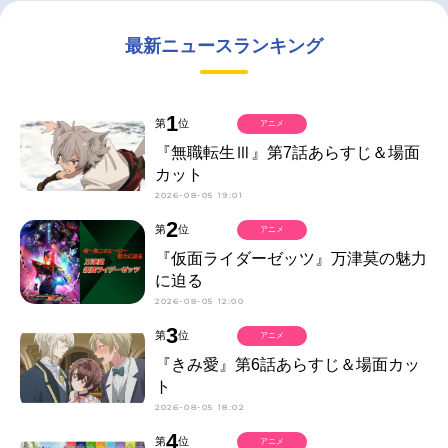
最新ニュースランキング
1
第
位
アニメ
『無職転生Ⅲ』第7話あらすじ＆場面
カット
2026-08-05 19:01
2
第
位
アニメ
『仮面ライダーゼッツ』万津莫の魅力
に迫る
2026-08-05 12:00
3
第
位
アニメ
『きみ愛』第6話あらすじ＆場面カッ
ト
2026-08-05 18:02
4
第
位
アニメ