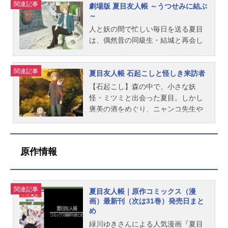
関連記事
作...
だゆきキャラクターデザイン：高田
子：伊藤美紀藤原滋：伊藤栄次的場
レビ東京ほか話数全11話キャスト夏
を共有できる友人たちにも助けられ
劇場版 夏目友人帳 ～うつせみに結ぶ
～
晃妖怪デザイン・アクション作画監
静司：諏訪部順一スタッフ原作：緑
目貴志：神谷浩史ニャンコ先生・
ながら、大切な日々を守るすべを見
督：山田起生美術：渋谷幸弘色彩設
川ゆき（白泉社『月刊LaLa』『LaLa
斑：井上和彦夏目レイコ：小林沙苗
つけていこうとする。作品名夏目友
人と妖の間で忙しい毎日を送る夏目
定：宮脇裕美撮影：田村仁編集：関
DX』連載）総監督：大森貴弘監督：
名取周一：石田彰田沼要：堀江一眞
人帳漆放送形態TVアニメシリーズ夏
は、偶然昔の同級生・結城と再会し
一彦音楽：吉森信プロデューサー：
出合小都美シリーズ構成：村井さだ
西村悟：木村良平北本篤史：菅沼久
目友人帳スケジュール2024年10月7
たことで、妖にまつわる苦い記憶を
横山朱子 京谷知美 佐々木礼子
ゆきキャラクターデザイン：高田晃
義笹田純：沢城みゆき多軌透：佐藤
日（月）～2024年12月23日（月）テ
思い出す。そんな頃、夏目は、名前
関連記事
菅原...
妖怪デザイン・アクション作画監
利奈藤原塔子：伊藤美紀藤原滋：伊
レビ東京系にて話数全12話キャスト
夏目友人帳 石起こしと怪しき来訪者
を返した妖の記憶に出てきた女性・
督：山田起生美術：渋谷幸弘色彩設
藤栄次スタッフ原作：緑川ゆき（月
夏目貴志：神谷浩史ニャンコ先生／
津村容莉枝と知り合う。レイコのこ
【石起こし】森の中で、小さな妖
計：宮脇裕美撮影：田村仁 川田哲
刊LaLa(白泉社)連載）総監督：大森
斑：井上和彦夏目レイコ：小林沙苗
とを知る彼女は、いまは一人息子の
怪・ミツミと出会った夏目。しかし
矢編集：関一彦音楽：吉森信プロデ
貴弘監督：出合小都美シリーズ構
名取周一：石田彰田沼要：堀江一眞
椋雄とともに穏やかに暮らしてい
褒美の酒をめぐり、ニャンコ先生や
ューサー：矢崎史 村松紗也子 佐
成：村井さだゆきキャラクターデザ
西村悟：木村良平北本篤史：菅沼久
た。彼らとの交流に心が和む夏目。
妖怪たちが、起こし役を横取りしよ
藤一哉アニメーションプロデューサ
イン：髙田晃サブキャラクターデザ
義笹田純：沢城みゆき多軌透：佐藤
だが、親子の住む町には謎の妖が潜
うと画策をはじめる。ツミを気にか
ー：...
イン：萩原弘光妖怪デザイン：山田
利奈藤原塔子：伊藤美紀藤原滋：伊
んでいるらしかった。そのことを調
けた夏目は、手助けをすることに―
原作情報
起生美術：渋谷幸弘色彩設定：宮脇
藤栄次的場静司：諏訪部順一スタッ
べに行った帰り、ニャンコ先生の体
―。【怪しき来訪者】田沼のもとに
裕美撮影：田村仁 川田哲矢編集：
フ原作：緑川ゆき「夏目友人帳」
についてきた"妖の種"が、藤原家の庭
現れた、不思議な客人。毎日のよう
関一彦音楽：吉森信アニメーション
（白泉社「LaLa」連載）総監督：大
先で、一夜のうちに木となって実を
に訪ねて来ては、少しだけ話をして
制作：朱夏制作：NAS製作：「夏目
森貴弘監督：伊藤秀樹シリーズ構
つける。どことなく自分に似た形の
帰っていく。その正体が妖怪である
関連記事
夏目友人帳｜原作コミックス（漫
友人帳」製作委員会主題歌OP：「フ
成：村井さだゆきキャラクターデザ
その実を食べてしまったニャンコ先
ことを知った夏目は、田沼を心配す
画）最新刊（次は31巻）発売日まと
ローリ...
イン：髙田晃妖怪デザイン・アクシ
生が、なんと3つに分裂してしまう―
るが、田沼は妖怪との交流を楽しむ
め
ョン作監：山田起生総作画監督：髙
―!?作品名劇場版夏目友人帳～うつ
ようになっていた。妖怪は悪さをす
緑川ゆきさんによる人気漫画『夏目