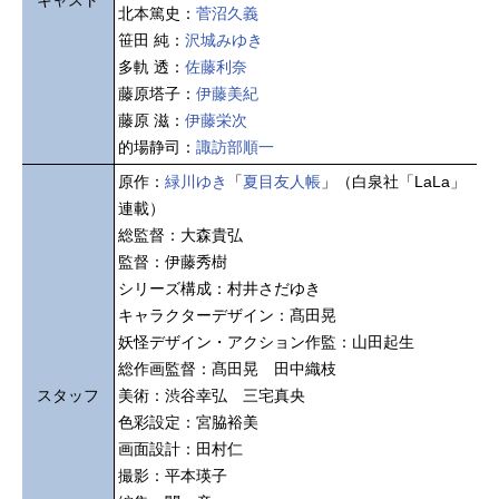
キャスト
北本篤史：
菅沼久義
笹田 純：
沢城みゆき
多軌 透：
佐藤利奈
藤原塔子：
伊藤美紀
藤原 滋：
伊藤栄次
的場静司：
諏訪部順一
原作：
緑川ゆき
「
夏目友人帳
」（白泉社「LaLa」
連載）
総監督：大森貴弘
監督：伊藤秀樹
シリーズ構成：村井さだゆき
キャラクターデザイン：髙田晃
妖怪デザイン・アクション作監：山田起生
総作画監督：髙田晃 田中織枝
スタッフ
美術：渋谷幸弘 三宅真央
色彩設定：宮脇裕美
画面設計：田村仁
撮影：平本瑛子