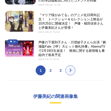
の日本語版配信に向けたコメントが到着
2020-08-20 14:45
『マリア様がみてる』のアニメ化15周年記
念！ トークショー＆セレクション上映会が
10月25日に開催決定！ 声優・植田佳奈さん
と伊藤美紀さんが登壇！
2019-08-21 16:50
声優の下屋則子さん・川澄綾子さんら出演『劇
50
場版Fate［HF］大ヒット御礼特番』AbemaTV
で2月19日生放送！ 映画に関する新情報も番
組内で発表予定
2019-02-17 15:15
1
2
3
伊藤美紀の関連画像集