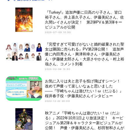
『Turkey!』追加声優に日髙のり子さん、皆口
裕子さん、井上喜久子さん、伊藤美紀さん、佐
久間レイさんが決定！ 第2弾PV＆第3弾キー
ビジュアルが公開
2025-07-09 10:30
『完璧すぎて可愛げがないと婚約破棄された聖
女は隣国に売られる』PV第2弾公開！ 追加声
優に内田秀さん・興津和幸さん・伊藤美紀さ
ん・伊藤健太郎さん・大原さやかさん・村上裕
哉さん、コメント到着
2025-02-08 15:30
お気に入りは夫と息子を投げ飛ばすシーン！
改めて声優って楽しいなぁと思いました
――『宇崎ちゃんは遊びたい！ω（だぶる）』
桜井春子役・伊藤美紀さんインタビュー
2022-12-22 20:00
秋アニメ『宇崎ちゃんは遊びたい！ω（だぶ
る）』2022年10月1日より放送決定！ キービ
ジュアル第2弾＆キャラクター新ビジュアルが
公開！ 声優・伊藤美紀さん、杉田智和さんが