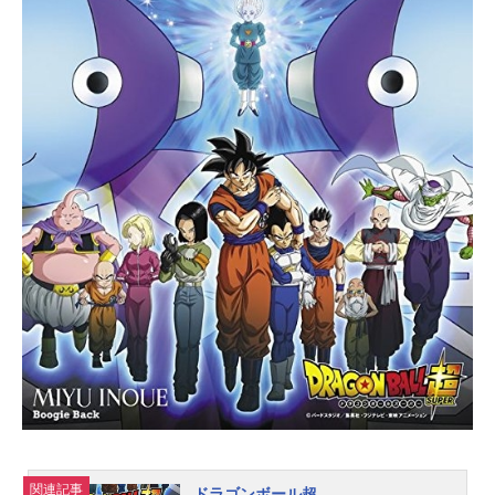
れる外の世界に、驚きと戸惑いを隠
せないルーク。ティアの助けで、故
郷キムラスカへの帰路を急ぐが、途
中、マルクトの軍人・ジェイドに捕
えられ、マルクト皇帝・ピオニー九
世が派遣したという和平交渉の使者
であり、ローレライ教団の最高指導
者でもある、導師イオンと出会う。
だが、和平を嫌うローレライ教団の
一派は、六神将を放ち、イオンを襲
撃！ルークの行く先には、惑星の命
運を左右する恐るべき謀略が仕組ま
れていた―――。作品名テイルズオ
ブジアビス放送形態TVアニメスケジ
ュール2008年10月3日（金）～2009
年3月27日（金）TOKYOMXほか話数
全26話キャストルーク・フォン・フ
ァブレ：鈴木千尋ティア・グラン
ツ：ゆかなジェイド・カーティス：
子安武人アニス・タトリン：桃井は
るこガイ・セシル：松本保典ナタリ
関連記事
ドラゴンボール超