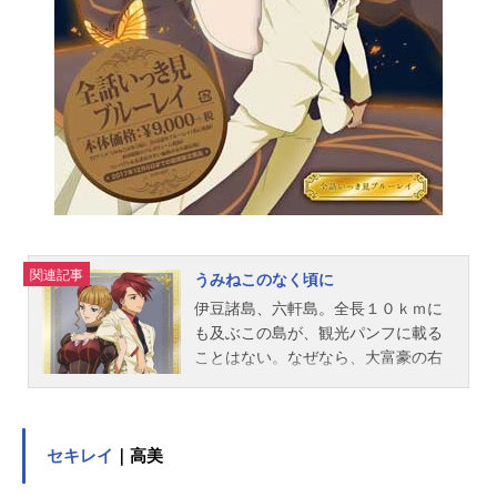
先輩：梁田清之大滝先輩：二又一成
スタッフ原作：藤島康介（講談社
月刊「アフタヌーン」連載）監督：
合田浩章シリーズ構成：合田浩章
渡辺陽キャラクターデザイン・総作
画監督：松原秀典メカニックデザイ
ン：村田峻治美術監督：加藤浩撮影
監督：中島秀剛色彩設計：松山愛子
編集：右山章太音楽：浜口史郎アニ
メーション制作：AIC主題歌OP：
「OPE...
関連記事
うみねこのなく頃に
伊豆諸島、六軒島。全長１０ｋｍに
も及ぶこの島が、観光パンフに載る
ことはない。なぜなら、大富豪の右
代宮家が領有する私的な島だからで
ある。年に一度の親族会議のため、
親族たちは島を目指していた。議題
は、余命あと僅かと宣告されている
セキレイ
｜高美
当主、金蔵の財産分割問題。天気予