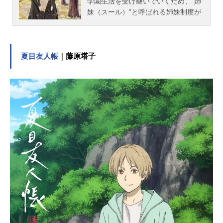
学園生活を受け継いでいくため、“姉
妹（スール）”と呼ばれる姉妹制度が
存在している。そんな学園での憧れ
の的は山百合会と呼ばれる生徒会を
運営する薔薇さま達。ある日、主人
公祐巳は山百合会のお姉さまと姉妹
夏目友人帳
｜藤原塔子
関係である“紅薔薇のつぼみ”こと祥子
から突然の姉妹宣言をされ・・。作
品名マリア様がみてる放送形態TVア
ニメシリーズマリア様がみてるスケ
ジュール2004年1月7日（水）～2004
年3月31日（水）テレビ東京ほか話数
全13話キャスト福沢祐巳：植田佳奈
小笠原祥子：伊藤美紀水野蓉子：篠
原恵美島津由乃：池澤春菜支倉令：
伊藤静鳥居江利子：生天目仁美藤堂
志摩子：能登麻美子佐藤聖：豊口め
ぐみ武嶋蔦子：佐藤利奈築山三奈
子：甲斐田裕子山口真美：斎藤千和
柏木優：檜山修之福沢祐麒：市来光
弘蟹名静：りの桂：下屋則子山村先