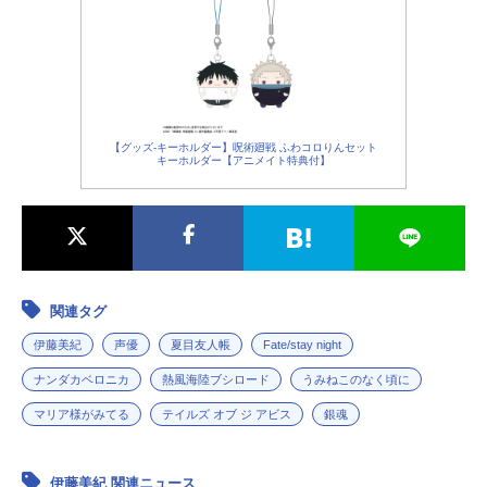
【グッズ-キーホルダー】呪術廻戦 ふわコロりんセット
キーホルダー【アニメイト特典付】
関連タグ
伊藤美紀
声優
夏目友人帳
Fate/stay night
ナンダカベロニカ
熱風海陸ブシロード
うみねこのなく頃に
マリア様がみてる
テイルズ オブ ジ アビス
銀魂
伊藤美紀 関連ニュース