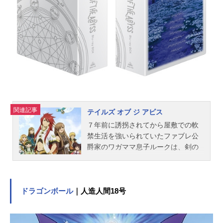
らず・ましてや彼女なんているわけ
もない、いわゆるヘタレ。しかもそ
の日、2浪が決定したばかりだった。
厳しい現実に、落ち込みながら帰路
に付く皆人。そんな彼の前に、突
然、空から謎の美少女が降ってき
た。彼女の名は“結”。自らを“セキレ
イ”と名乗る彼女は、運命の相手“葦
牙”として皆人を選んだのだった。
｢私、皆人さんのために闘います!｣そ
関連記事
して皆人と結の絆が刻まれたとき、
テイルズ オブ ジ アビス
物語は動き始める――これは、人と
７年前に誘拐されてから屋敷での軟
セキレイが織り成す、新しい神話こ
禁生活を強いられていたファブレ公
れは、セキレイ達が繰り広げる、可
爵家のワガママ息子ルークは、剣の
憐な戦記これは、運命の相手と紡ぎ
師匠であり、ローレライ教団の主席
出す、奇跡の恋物語。全ては、愛す
総長であるヴァンを狙って屋敷に侵
る者と永遠に婚ぐ為に――――――
入した、ローレライ教団兵の少女・
作品名セキレイ放送形態TVアニメス
ティアと超振動を起して、敵国のマ
ドラゴンボール
｜人造人間18号
ケジュー...
ルクト帝国に飛ばされてしまう。誘
拐以前の記憶がないため、初めて触