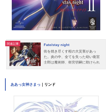
ルーア、ベリアム上院議員婦人と娘
のメリー、不死の少年、謎の車掌に
情報屋etc・・・・・・しかしこの汽
車に乗っているのは、「人間」だけ
ではなかった!?伝説の存在であった
レイル...
関連記事
Fate/stay night
街を焼き尽くす程の大災害があっ
た。炎の中、全てを失った幼い衛宮
士郎は魔術師、衛宮切嗣に助けられ
その後、養子となる。あれから十
年。衛宮士郎は今は亡き養父、切嗣
との約束。"正義の味方"に成る可く
日々魔術の鍛錬を続けていた。そん
ああっ女神さまっ
｜リンド
なある日、ふとしたきっかけから"聖
杯戦争"と呼ばれる魔術師同士の戦い
に巻き込まれ、サーヴァントの一
人、セイバーと契約する。聖杯戦
争、それは、手にした者の願いを叶