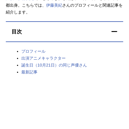
都出身。こちらでは、
伊藤美紀
さんのプロフィールと関連記事を
アニメ映画一覧
実写化映画一覧
紹介します。
今期アニメ曜日別一覧
目次
春アニメ
夏アニメ
秋アニメ
冬アニメ
プロフィール
出演アニメキャラクター
男性声優/女性声優一覧
誕生日（10月21日）の同じ声優さん
最新記事
FOLLOW US