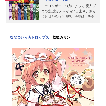
ア・Ｌ・Ｋ・ランバルディア：根谷
ドラゴンボールの力によって"魔人ブ
美智子ミュウ：丸山美紀ヴァン・グ
ウ”の記憶が人々から消え去り、さら
ラン...
に月日が流れた地球。悟空は、チチ
の言いつけで働くことになって農業
をしつつもさぼりながら修業の毎
日。そして結婚したての悟飯とビー
デルは幸せな日々を過ごしていた。
ななついろ★ドロップス
｜秋姫カリン
一方、宇宙の彼方では39年ぶりに目
覚めた破壊神ビルスが、予知夢で見
た自分のライバルになり得るであろ
う何者かの名前を思い出すべく奮闘
していた。果たしてその者の名前
は！？作品名ドラゴンボール超放送
形態TVアニメシリーズドラゴンボー
ルスケジュール2015年7月5日（日）
～2018年3月25日（日）フジテレビ
ほか話数全131話キャスト孫悟空＆孫
悟飯＆孫悟天：野沢雅子亀仙人：佐
藤正治ブルマ：鶴ひろみピッコロ：
古川登志夫クリリン：田中真弓トラ