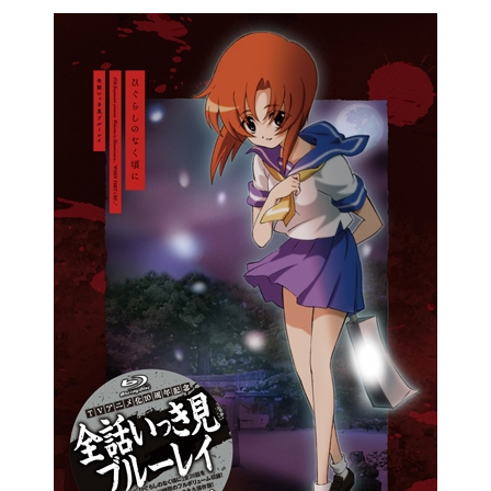
しだけ不器用だけど、どこにでもい
る普通の男の子。学年も変わって新
しくなったクラスで今まで一度も話
したことのなかった同級生たちと話
すことは、不器用な正晴には少し難
しいことだった。五月のある日――
正晴の生活は180度変わってしまう。
あるハプニングから飲んだ怪しいジ
ュースのせいで、正晴は日が暮れる
と小さな羊のぬいぐるみになってし
まうのだった!! 元に戻れる手段がた
だ一つ。この町に流れ星とともに降
ってくる『星のしずく』を集めるこ
と。そして『星のしずく』を集める
ことができるのは、不思議な杖に選
ばれた、特別な女の子――。その
「特別な女の子」とは、クラスメイ
トの秋姫すももだった…。今まで話
したこともなかったクラスメイト。
だけど正体を知られたら、永遠に普