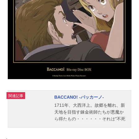
関連記事
BACCANO! -バッカーノ-
1711年、大西洋上。故郷を離れ、新
天地を目指す錬金術師たちが悪魔か
ら得たもの・・・・・・それは"不死
の酒"だった。その酒を飲み、不死者
となった者たちには、お互いが右手