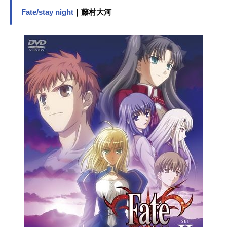
で"喰い合う"ことができるという奇妙
なオマケがついていた。1930年代の
Fate/stay night
｜藤村大河
ニューヨーク。その裏社会に生きる
様々な人々、マルティージョファミ
リーの少年フィーロと幹部のマイザ
ー、ちょっと間の抜けた泥棒カップ
ルのアイザック＆ミリア、マフィア
のガンドール三兄弟、不良少年のダ
ラスと妹のイブ、齢200歳を越える錬
金術師のセラードと助手のエニス
は、それぞれの思惑を持って、互い
に関わりのない生活を続けていた。
だがセラードが不死の酒を蘇らせた
事により、彼らの運命は複雑に交錯
していく―。そして、そのニューヨ
ークを目指すのは、シカゴ発大陸横
断鉄道フライング・プッシーフット
号。偶然乗り合わせた、革命テロリ
スト「レムレース」のグース＆シャ
ーネ、ジャグジー＆ニース率いる不
良集団、殺人鬼のラッドと婚約者の