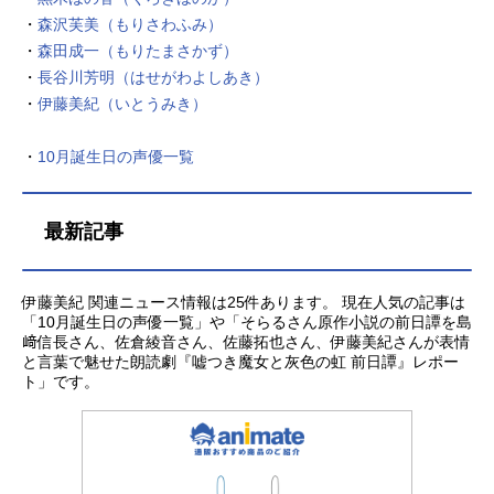
・
森沢芙美（もりさわふみ）
・
森田成一（もりたまさかず）
・
長谷川芳明（はせがわよしあき）
・
伊藤美紀（いとうみき）
・
10月誕生日の声優一覧
最新記事
伊藤美紀 関連ニュース情報は25件あります。 現在人気の記事は
「10月誕生日の声優一覧」や「そらるさん原作小説の前日譚を島
﨑信長さん、佐倉綾音さん、佐藤拓也さん、伊藤美紀さんが表情
と言葉で魅せた朗読劇『嘘つき魔女と灰色の虹 前日譚』レポー
ト」です。