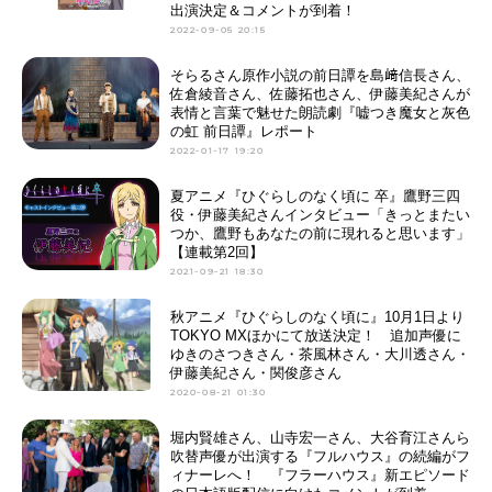
出演決定＆コメントが到着！
2022-09-05 20:15
そらるさん原作小説の前日譚を島﨑信長さん、
佐倉綾音さん、佐藤拓也さん、伊藤美紀さんが
表情と言葉で魅せた朗読劇『嘘つき魔女と灰色
の虹 前日譚』レポート
2022-01-17 19:20
夏アニメ『ひぐらしのなく頃に 卒』鷹野三四
役・伊藤美紀さんインタビュー「きっとまたい
つか、鷹野もあなたの前に現れると思います」
【連載第2回】
2021-09-21 18:30
秋アニメ『ひぐらしのなく頃に』10月1日より
TOKYO MXほかにて放送決定！ 追加声優に
ゆきのさつきさん・茶風林さん・大川透さん・
伊藤美紀さん・関俊彦さん
2020-08-21 01:30
堀内賢雄さん、山寺宏一さん、大谷育江さんら
吹替声優が出演する『フルハウス』の続編がフ
ィナーレへ！ 『フラーハウス』新エピソード