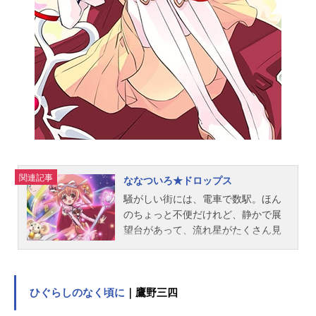
ンクス：草尾毅チチ：渡辺菜生子ビ
ーデル：皆口裕子ミスターサタン：
石塚運昇キビト界王神：太田真一郎
老界王神：田中亮一ビルス：山寺宏
一ウィス：森田成一スタッフ企画：
情野誠人 渡辺和哉 森下孝三 橋
爪駿輝原作：鳥山明プロデューサ
ー：橋爪駿輝 野崎理 佐川直子
木戸睦 高見暁シリーズディレクタ
ー：地岡公俊 畑野森生 羽多野浩
平キャラクターデザイン／作画監
関連記事
ななついろ★ドロップス
督：山室直儀美術設定／美術デザ...
騒がしい街には、電車で数駅。ほん
のちょっと不便だけれど、静かで展
望台があって、流れ星がたくさん見
える…そんな町、舞方市星ケ丘。こ
こは『世界で一番星に近い町』と呼
ばれている。そんな星ケ丘にひとつ
だけある学校「星城学園」に通う石
ひぐらしのなく頃に
｜鷹野三四
蕗正晴（つわぶきまさはる）は、少