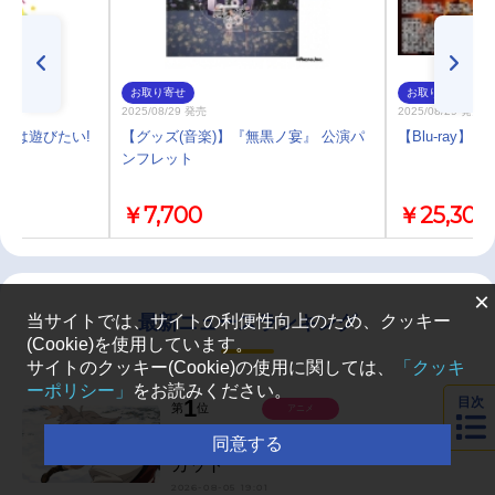
お取り寄せ
お取り寄せ
2025/08/29 発売
2025/08/29 発売
ちゃんは遊びたい!
【グッズ(音楽)】『無黒ノ宴』 公演パ
【Blu-ray】『
ンフレット
￥7,700
￥25,300
×
当サイトでは、サイトの利便性向上のため、クッキー
最新ニュースランキング
(Cookie)を使用しています。
サイトのクッキー(Cookie)の使用に関しては、
「クッキ
ーポリシー」
をお読みください。
目次
1
第
位
アニメ
『無職転生Ⅲ』第7話あらすじ＆場面
同意する
カット
2026-08-05 19:01