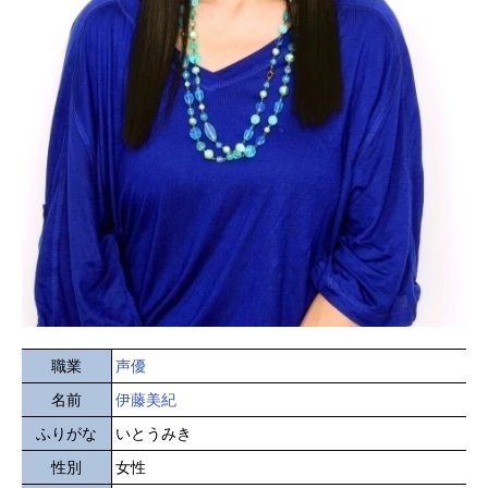
職業
声優
名前
伊藤美紀
ふりがな
いとうみき
性別
女性