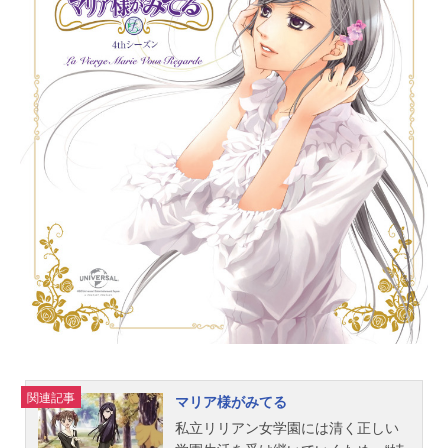
の他愛のない日常を過ごしていた。
それは、永遠に続くかに思えた。毎
年6月に行われる祭、「綿流し」。そ
う、その日も楽しい一日になるはず
だった。雛見沢にまつわる、ひとつ
の謎を知るまでは・・・。祭りの日
に、繰り返される惨劇。毎年、一人
が死に、一人が行方不明になるとい
う、数年前から始まる連続怪死事
件。事件の真相は？犯人は？圭一
は、好奇心から村の闇へと足を踏み
入れてしまう。その日を境に、圭一
の周りが少しづつ、だが、確実に変
わりはじめる。そう、すべて
が・・・。ひぐらしのなく声だけが
変わらず、雛見沢に、少し、早めの
夏を告げていた。作品名ひぐらしの
なく頃に放送形態TVアニメシリーズ
ひぐらし...
関連記事
マリア様がみてる
私立リリアン女学園には清く正しい