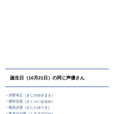
誕生日（10月21日）の同じ声優さん
・
岸野幸正（きしのゆきまさ）
・
櫻井浩美（さくらいはるみ）
・
梶田夕貴（かじたゆうき）
・
黒木ほの香（くろきほのか）