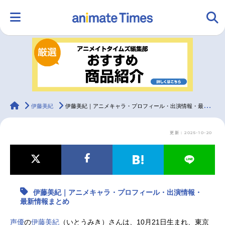
HOME
ランキング
アニメ
声優
ラジオ
みんなの声
グッズ
映画
animateTimes
伊藤美紀
伊藤美紀｜アニメキャラ・プロフィール・出演情報・最新情報まとめ
更新：2025-10-20
マンガ・ラノベ
ゲーム・アプリ
音楽
コスプレ
2.5次元
配信・Vtuber
トレンド
無料マンガ
伊藤美紀｜アニメキャラ・プロフィール・出演情報・
最新記事一覧
最新情報まとめ
アニメ記事一覧
声優記事一覧
声優
の
伊藤美紀
（いとうみき）さんは、10月21日生まれ、東京