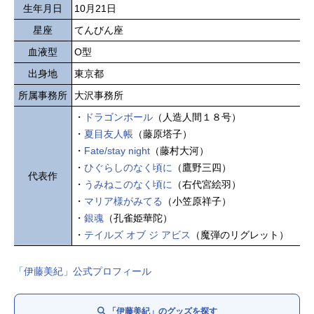
生年月日
10月21日
星座
てんびん座
血液型
O型
出身地
東京都
所属事務所
大沢事務所
・
ドラゴンボール
（人造人間１８号）
・
夏目友人帳
（藤原塔子）
・
Fate/stay night
（藤村大河）
・
ひぐらしのなく頃に
（鷹野三四）
代表作
・
うみねこのなく頃に
（右代宮絵羽）
・
マリア様がみてる
（小笠原祥子）
・
銀魂
（孔雀姫華陀）
・
テイルズ オブ ジ アビス
（魔弾のリグレット）
「伊藤美紀」公式プロフィール
「伊藤美紀」のグッズを探す