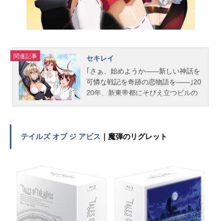
れるまで続く、これは永遠の拷問。
作品名うみねこのなく頃に放送形態T
Vアニメシリーズうみねこのなく...
関連記事
セキレイ
｢さぁ、始めようか――新しい神話を
可憐な戦記を奇跡の恋物語を――｣20
20年、新東帝都にそびえ立つビルの
屋上で、一人の男がそう宣言した。
それは｢鶺鴒計画｣の始まりを告げる
合図。“セキレイ”と呼ばれる108羽の
可憐な戦士たちは、自らの主・葦牙
テイルズ オブ ジ アビス
｜魔弾のリグレット
(アシカビ)を求めて人の世へと放たれ
た――――自らの想いを賭けて、最
後の一羽と成る為に。｢ごめん、今年
もダメだった・・・｣憧れの都会に上
京したものの、大学受験に失敗した
さえない浪人生・佐橋皆人。彼は、
やりたい事も無く・親しい友人もお