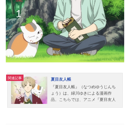
生：大原さやかスタッフ監督：ユキ
ヒロマツシタシリーズ構成：吉田玲
子キャラクターデザイン：松島晃美
術：ビックスタジオ音響監督：岩浪
美和アニメーション制作：スタジオ
ディーン主題歌OP：「pastelpure」
ED：「SonataBlue」公開開始年＆季
節2004冬アニメ(C)今野緒雪／集英
社・山百合会・テレビ東京『マリア
様がみてる』公式サイト&nbsp...
関連記事
夏目友人帳
『夏目友人帳』（なつめゆうじんち
ょう）は、緑川ゆきによる漫画作
品。こちらでは、アニメ『夏目友人
帳』のあらすじ、キャスト声優、ス
タッフ、オススメ記事をご紹介！