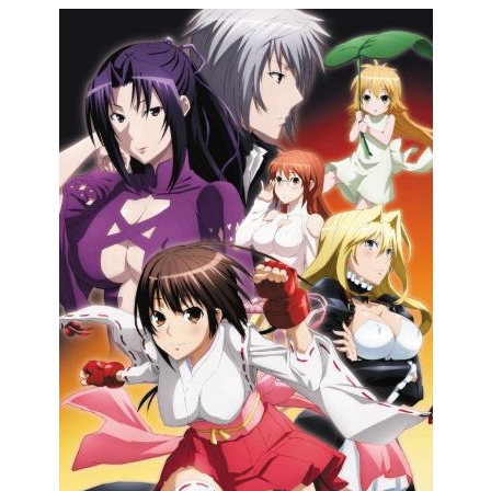
報が台風の接近を伝えずとも、島に
は確実に暗雲が迫っていた…。六軒
島大量殺人事件（１９８６年１０月
４日～５日）速度の遅い台風によっ
て、島に足止めされたのは１８人。
電話も無線も故障し、隔絶された島
に閉じ込められた。彼らを襲う血も
凍る連続殺人、大量殺人、猟奇の殺
人。台風が去れば船が来るだろう。
警察も来てくれる。船着場を賑わせ
ていたうみねこたちも帰ってくる。
そうさ、警察が来れば全てを解決し
てくれる。俺たちが何もしなくと
も、うみねこのなく頃に、全て。…
うみねこのなく頃に、ひとりでも生
き残っていればね…？貴方に期待す
るのは犯人探しでも推理でもない。
貴方が“私”をいつ信じてくれるのか。
ただそれだけ。推理がしたければす
ればいい。答えがあると信じて求め
続けるがいい。貴方が“魔女”を信じら