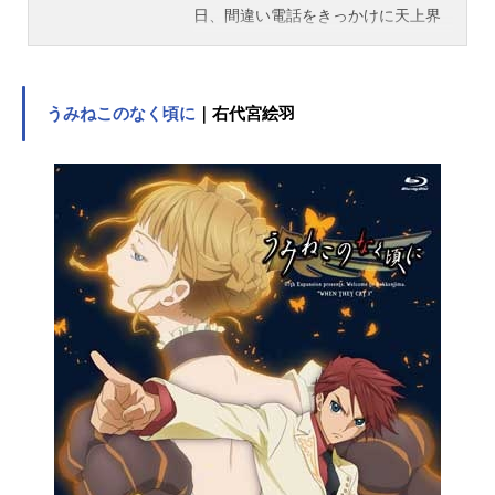
日、間違い電話をきっかけに天上界
から女神・ベルダンディーがやって
きた。女神が、“あなたの願いを1つ
だけ叶えます…”と告げると、螢一
は“君のような女神にずっと側にいて
うみねこのなく頃に
｜右代宮絵羽
ほしい！”と願う。冗談半分で口にし
た願いごとだったが、ベルダンディ
ーがそのまま受け入れてしまったの
で、さぁ大変…。大学の先輩や螢一
の妹・恵、そしてベルダンディーの
姉・ウルドや妹・スクルドを巻き込
んだ奇妙な同棲生活が始まる。螢一
とベルダンディーの2人の関係はこの
先どうなっていくのか…。作品名あ
あっ女神さまっ放送形態TVアニメス
ケジュール2005年1月5日（木）～20
05年7月7日（木）東京放送ほか話数
全26話キャスト森里螢一：菊池正美
ベルダンディー：井上喜久子ウル
ド：冬馬由美スクルド：久川綾田宮