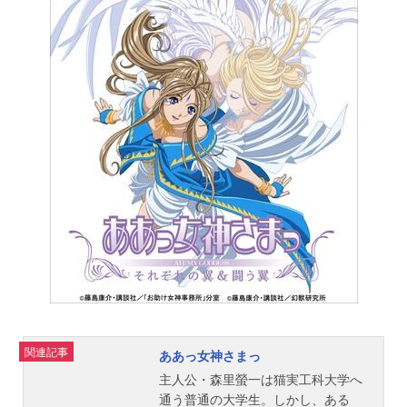
えるという聖杯を、七人の魔術師
（マスター）が与えられた、七騎士
の使い魔（サーヴァント）と共に、
奇跡を手に入れるために殺し合う争
奪戦。そして衛宮士郎は、十年前の
大災害が聖杯戦争によるものだと知
り、あの惨劇を繰り返さない為に、
戦いに身を投じる事になる。作品名F
ate/staynight放送形態TVアニメシリ
ーズFateシリーズスケジュール2006
年1月6日（金）～6月16日（金）テ
レ玉・TOKYOMXほか話数全24話キ
ャスト衛宮士郎：杉山紀彰キャスタ
ー：田中敦子セイバー：川澄綾子間
桐慎二：神谷浩史遠坂凛：植田佳奈
衛宮切嗣：小山力也間桐桜：下屋則
子柳洞一成：真殿光昭藤村大河：伊
関連記事
ああっ女神さまっ
藤美紀葛木宗一郎：中多和宏アーチ
ャー：諏訪部順一バーサーカー：西
主人公・森里螢一は猫実工科大学へ
前忠久言峰綺礼：中...
通う普通の大学生。しかし、ある