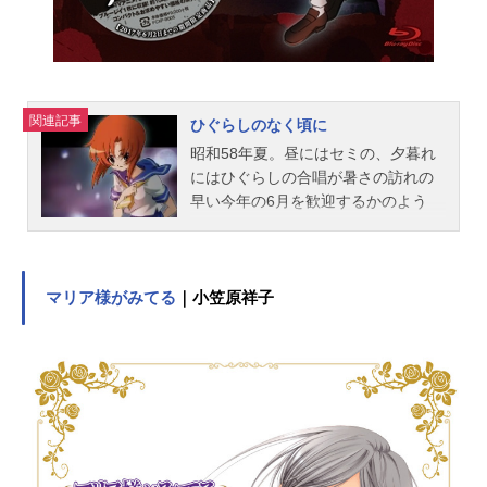
通の人間には戻れない。昼間は不器
用な男の子「石蕗正晴」として。そ
して夜になれば羊のぬいぐるみ「ユ
キちゃん」として。不思議な物語の
一...
関連記事
ひぐらしのなく頃に
昭和58年夏。昼にはセミの、夕暮れ
にはひぐらしの合唱が暑さの訪れの
早い今年の6月を歓迎するかのよう
に、雛見沢に木霊していた。都会か
ら遠く離れた山奥にある寒村、雛見
沢。人口2千に満たないこの村に、最
近都会から引っ越してきた前原圭
マリア様がみてる
｜小笠原祥子
一。明るくて話上手な圭一は、学校
でもすぐに周りのクラスメートと仲
良くなった。一番の仲良しで世話好
きなレナ、リーダー格で委員長の魅
音、トラップの達人で下級生の沙都
子、古手神社の娘であり、不思議な
雰囲気の持ち主の梨花・・・仲間と